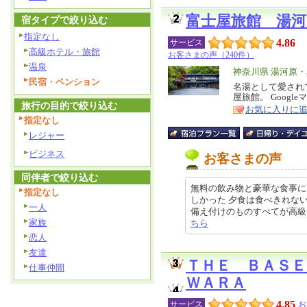
富士屋旅館 湯河
宿タイプで絞り込む
指定なし
4.86
サービス
高級ホテル・旅館
お客さまの声（240件）
温泉
エ
神奈川県 湯河原
民宿・ペンション
リ
名湯として愛され
特
屋旅館。 Goog
ア
徴
旅行の目的で絞り込む
お気に入りに
指定なし
レジャー
ビジネス
お客さまの声
同伴者で絞り込む
無料の飲み物と豪華な食事に
指定なし
しかった 夕食は食べきれな
一人
備え付けのものすべてが高級なものと
家族
ちら
恋人
友達
ＴＨＥ ＢＡＳＥ
仕事仲間
ＷＡＲＡ
4.85
サービス
お