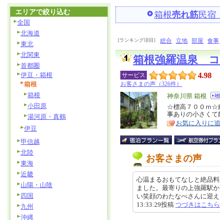
エリアで絞り込む
箱根
売れ筋
民宿
全国
北海道
[ランキング項目]
総合
立地
部屋
食事
東北
北関東
箱根強羅温泉 
首都圏
伊豆・箱根
4.98
サービス
箱根
お客さまの声（326件）
箱根
エ
神奈川県 箱根
小田原
リ
☆標高７００ｍ☆
特
事ありの小さくて
湯河原・真鶴
ア
徴
お気に入りに
伊豆
甲信越
北陸
お客さまの声
東海
近畿
心温まるおもてなしと絶品料
山陽・山陰
ました。最寄りの上強羅駅か
四国
い笑顔のわたなべさんに迎えられ
13:33:29投稿
つづきはこちら
九州
沖縄