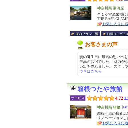
エ
神奈川県 湯河原
リ
全１０室源泉掛け
特
THE BASE GLAM
ア
徴
お気に入りに
お客さまの声
妻の誕生日に最高の思い出を
最高のお宿でした。 財力が
い出を作れました。 スタッフの方
づきはこちら
箱根つたや旅館
4.72
サービス
お
エ
神奈川県 箱根
リ
箱根七湯の底倉温
特
リノベーションし
ア
徴
お気に入りに