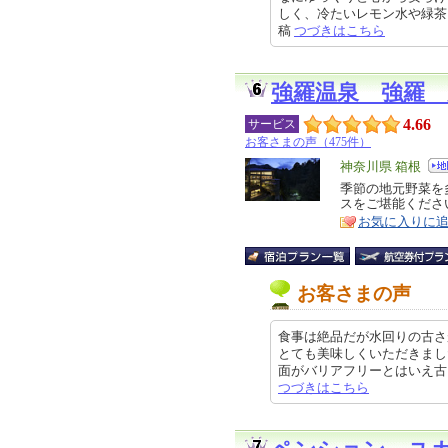
しく、冷たいレモン水や緑茶、コー
稿
つづきはこちら
強羅温泉 強羅 
4.66
サービス
お客さまの声（475件）
エ
神奈川県 箱根
リ
季節の地元野菜を
特
スをご堪能くださ
ア
徴
お気に入りに
お客さまの声
食事は絶品だが水回りの古さ
とても美味しくいただきまし
面がバリアフリーとはいえ古さ、ド
つづきはこちら