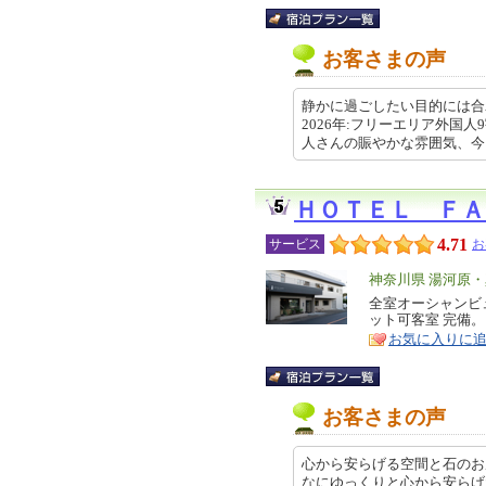
お客さまの声
静かに過ごしたい目的には合
2026年:フリーエリア外国
人さんの賑やかな雰囲気、今回は… 
ＨＯＴＥＬ ＦＡ
4.71
サービス
お
エ
神奈川県 湯河原
リ
全室オーシャンビ
特
ット可客室 完備。
ア
徴
お気に入りに
お客さまの声
心から安らげる空間と石のお
なにゆっくりと心から安らげ