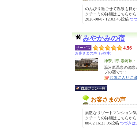
のんびり過ごせて温泉も良か
クチコミの詳細はこちらから https://r
2026-08-07 12:03:46投稿
つ
みやかみの宿
4.56
サービス
お客さまの声（249件）
エ
神奈川県 湯河原
リ
湯河原温泉の源泉
特
プの宿です！
ア
徴
お気に入りに
お客さまの声
素敵なリゾートマンション気
クチコミの詳細はこちらから https://r
08-02 16:25:05投稿
つづきは