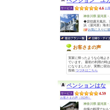
ペンション ユ
4.6
サービス
お客
エ
神奈川県 湯河原
リ
◆貸切露天風呂、
特
浜（湯河原）海水
ア
徴
お気に入りに
お客さまの声
実家に帰ったような心地よさ
ています。 最初の利用の時
になりましたが、実際に宿泊すると
投稿
つづきはこちら
ペンションはな
4.59
サービス
お客さまの声（162件）
エ
神奈川県 湯河原
リ
自慢の料理でおも
特