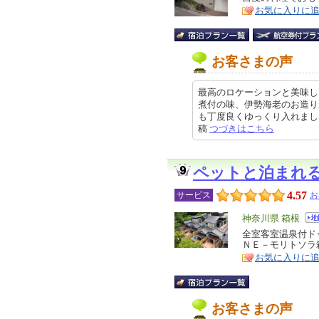
お気に入りに
ア
徴
お客さまの声
最高のロケーションと美味し
煮付の味、伊勢海老のお造り
も丁度良くゆっくり入れました。バ
稿
つづきはこちら
ペットと泊まれ
4.57
サービス
お
エ
神奈川県 箱根
リ
全室客室温泉付ド
特
ＮＥ－モリトソラ
ア
徴
お気に入りに
お客さまの声