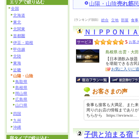
エリアで絞り込む
山陽・山陰
売れ筋
全国
北海道
[ランキング項目]
総合
立地
部屋
食事
東北
北関東
ＮＩＰＰＯＮＩＡ
首都圏
5
サービス
お客さ
伊豆・箱根
甲信越
エ
島根県 出雲・大
北陸
リ
【日本酒飲み放題
特
東海
を堪能できる古民
ア
徴
お気に入りに
近畿
山陽・山陰
鳥取県
島根県
お客さまの声
岡山県
広島県
食事も接客も大満足、また来
山口県
周りのお店の情報までありが
四国
ちらから https://review.tr…
九州
沖縄
子供と泊まる宿
宿タイプで絞り込む