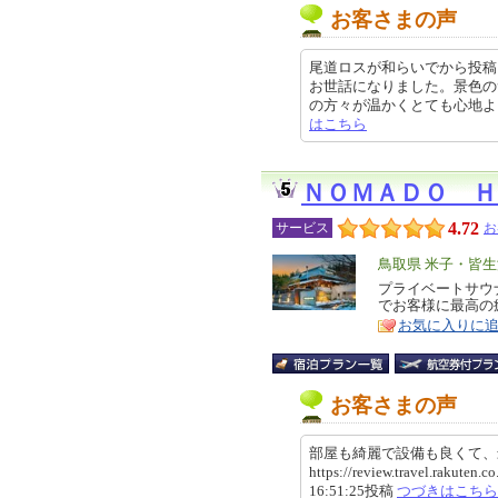
お客さまの声
尾道ロスが和らいでから投稿
お世話になりました。景色の素
の方々が温かくとても心地よく過ご
はこちら
ＮＯＭＡＤＯ Ｈ
4.72
サービス
お
エ
鳥取県 米子・皆
リ
プライベートサウ
特
でお客様に最高の
ア
徴
お気に入りに
お客さまの声
部屋も綺麗で設備も良くて
https://review.travel.rakute
16:51:25投稿
つづきはこちら