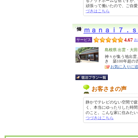
るアットホームな宿ですが、
頑張って働いたので、ご自愛くださ
づきはこちら
ｍａｎａｉ７．ｓ
4.67
サービス
お
エ
島根県 出雲・大
リ
神々が集う地出雲
特
き 築100年超
ア
徴
お気に入りに
お客さまの声
静かでテレビのない空間で疲
く、本当にゆったりした時間
のこと。こんな家に住みたいなと思え
つづきはこちら