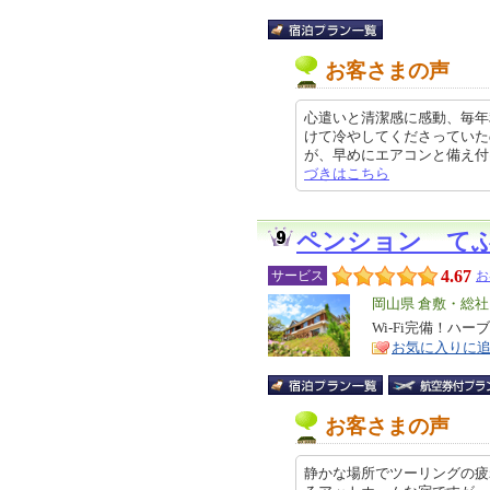
お客さまの声
心遣いと清潔感に感動、毎年
けて冷やしてくださっていた
が、早めにエアコンと備え付けの扇
づきはこちら
ペンション て
4.67
サービス
お
エ
岡山県 倉敷・総
リ
Wi-Fi完備！ハ
特
お気に入りに
ア
徴
お客さまの声
静かな場所でツーリングの疲