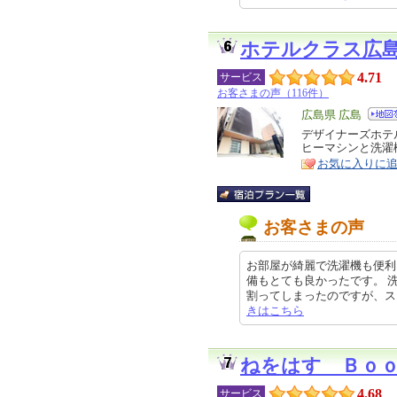
ホテルクラス広
4.71
サービス
お客さまの声（116件）
エ
広島県 広島
リ
デザイナーズホテ
特
ヒーマシンと洗濯
ア
徴
お気に入りに
お客さまの声
お部屋が綺麗で洗濯機も便利
備もとても良かったです。 
割ってしまったのですが、スタッフ
きはこちら
ねをはす Ｂｏ
4.68
サービス