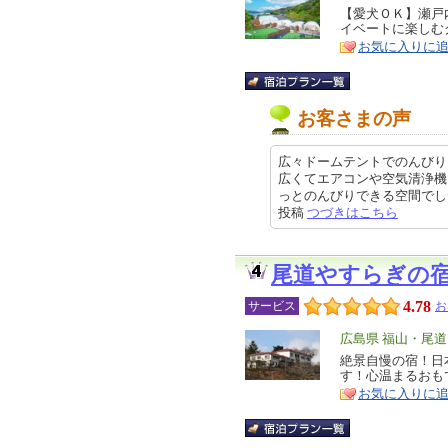
リ
【愛犬ＯＫ】瀬戸
特
イベートに楽しむ
ア
徴
お気に入りに
お客さまの声
広々ドームテントでのんびり
広くてエアコンや空気清浄機
っとのんびりできる空間でした。大
投稿
つづきはこちら
尾道やすらぎの
4.78
サービス
お
エ
広島県 福山・尾
リ
絶景自慢の宿！日
特
す！心温まるおも
ア
徴
お気に入りに