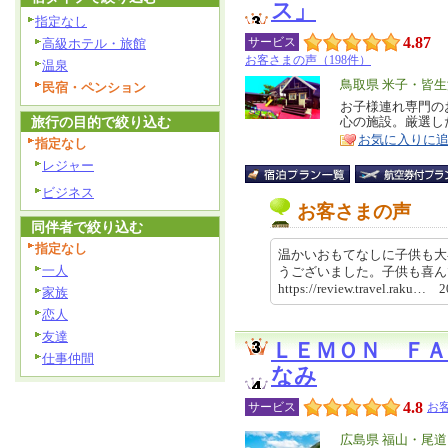
ス」
指定なし
4.87
サービス
高級ホテル・旅館
お客さまの声（198件）
温泉
エ
鳥取県 米子・皆
民宿・ペンション
リ
お子様連れ専門の
特
旅行の目的で絞り込む
心の施設。厳選し
ア
徴
お気に入りに
指定なし
レジャー
ビジネス
お客さまの声
同伴者で絞り込む
指定なし
温かいおもてなしに子供も大
一人
うございました。子供も喜
https://review.travel.raku…
家族
恋人
友達
ＬＥＭＯＮ ＦＡ
仕事仲間
なみ
4.8
サービス
お
エ
広島県 福山・尾