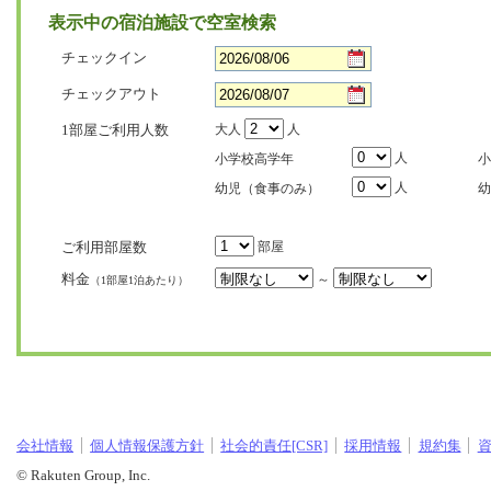
表示中の宿泊施設で空室検索
チェックイン
チェックアウト
1部屋ご利用人数
大人
人
人
小学校高学年
小
人
幼児（食事のみ）
幼
ご利用部屋数
部屋
料金
～
（1部屋1泊あたり）
会社情報
個人情報保護方針
社会的責任[CSR]
採用情報
規約集
© Rakuten Group, Inc.