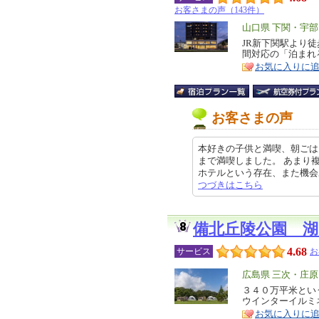
お客さまの声（143件）
エ
山口県 下関・宇部
リ
JR新下関駅より徒
特
間対応の「泊まれ
ア
徴
お気に入りに
お客さまの声
本好きの子供と満喫、朝ごは
まで満喫しました。 あまり
ホテルという存在、また機会あれば
つづきはこちら
備北丘陵公園 
4.68
サービス
お
エ
広島県 三次・庄
リ
３４０万平米とい
特
ウインターイルミ
ア
徴
お気に入りに