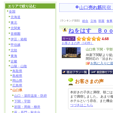
エリアで絞り込む
山口
売れ筋
民宿
全国
北海道
[ランキング項目]
総合
立地
部屋
食事
東北
北関東
ねをはす Ｂｏ
首都圏
4.68
サービス
伊豆・箱根
お客さまの声（143件）
甲信越
エ
山口県 下関・宇部
北陸
リ
JR新下関駅より徒
特
東海
間対応の「泊まれ
ア
徴
近畿
お気に入りに
山陽・山陰
鳥取県
島根県
岡山県
お客さまの声
広島県
山口県
本好きの子供と満喫、朝ごは
山口・湯田温泉・防府
まで満喫しました。 あまり
ホテルという存在、また機会あれば
下関・宇部
つづきはこちら
岩国・周南・柳井
萩・長門・秋吉台