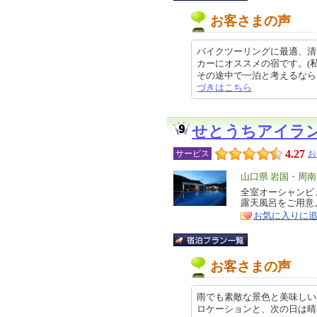
お客さまの声
バイクツーリングに最適、清
カーにオススメの宿です。(
その途中で一泊と考えるならこちら
づきはこちら
せとうちアイラ
4.27
サービス
お
エ
山口県 岩国・周
リ
全室オーシャンビ
特
露天風呂をご用意
ア
徴
お気に入りに
お客さまの声
雨でも素敵な景色と美味しい
ロケーションと、次の日は晴