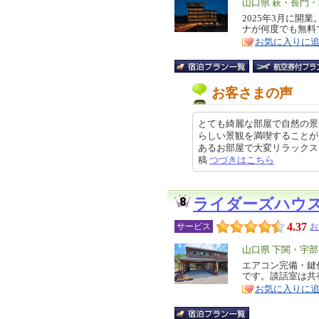
エ
山口県 萩・長門
リ
2025年3月に開
特
ナが何度でも無料
ア
徴
お気に入りに
お客さまの声
とても綺麗な部屋で自然の景
らしい景観を満喫することが
あるお部屋で大変リラックスして過
稿
つづきはこちら
ライダーズハウ
4.37
サービス
お
エ
山口県 下関・宇部
リ
エアコン完備・鍵
特
です。談話室は共
ア
徴
お気に入りに