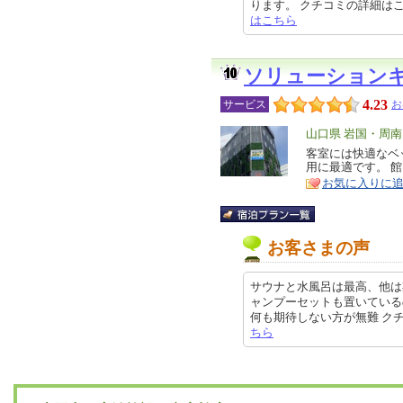
ります。 クチコミの詳細はこちらから
はこちら
ソリューション
4.23
サービス
お
エ
山口県 岩国・周
リ
客室には快適なベッ
特
用に最適です。 
ア
徴
お気に入りに
お客さまの声
サウナと水風呂は最高、他は
ャンプーセットも置いている
何も期待しない方が無難 クチコミの
ちら