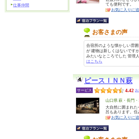
特
ても便利です。
仕事仲間
ア
徴
お気に入りに
お客さまの声
合宿所のような懐かしい雰囲
が 建物は新しくはないです
みたいなところでした 管理人さんは
はこちら
ピースＩＮＮ萩
4.42
サービス
お
エ
山口県 萩・長門
リ
大自然に囲まれた
特
呂もあります。住
ア
徴
お気に入りに