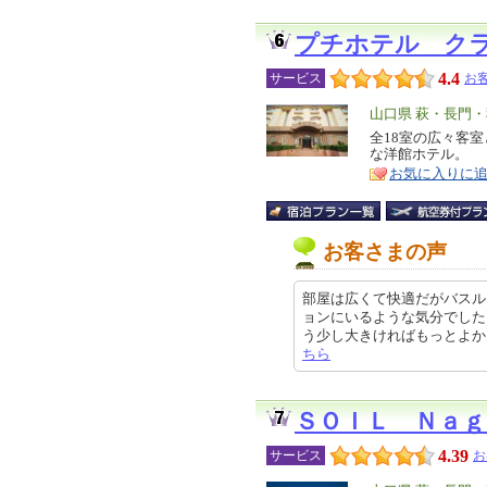
プチホテル ク
4.4
サービス
お客
エ
山口県 萩・長門
リ
全18室の広々客
特
な洋館ホテル。
ア
徴
お気に入りに
お客さまの声
部屋は広くて快適だがバスル
ョンにいるような気分でした
う少し大きければもっとよかったです
ちら
ＳＯＩＬ Ｎａｇ
4.39
サービス
お