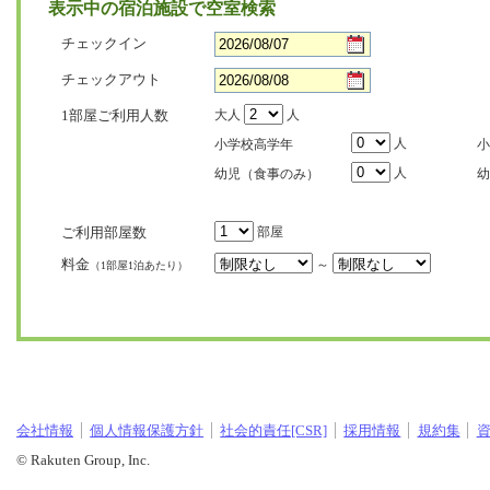
表示中の宿泊施設で空室検索
チェックイン
チェックアウト
1部屋ご利用人数
大人
人
人
小学校高学年
小
人
幼児（食事のみ）
幼
ご利用部屋数
部屋
料金
～
（1部屋1泊あたり）
会社情報
個人情報保護方針
社会的責任[CSR]
採用情報
規約集
© Rakuten Group, Inc.