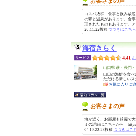
お客さまの声
コスパ抜群、食事と飲み放題
の駅と温泉があります。食事
理されたものもあります。アルコ
20:11:22投稿
つづきはこちら
海宿きらく
4.41
サービス
お
エ
山口県 萩・長門
リ
山口の海鮮を食べ
特
ただける新しいス
ア
徴
お気に入りに
お客さまの声
海が近く、お部屋も綺麗で大
ミの詳細はこちらから https://revie
04 19:22:23投稿
つづきはこ