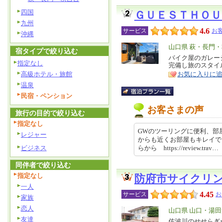
四国
ＧＵＥＳＴＨＯ
九州
4.6
サービス
お
沖縄
エ
山口県 萩・長門
宿タイプで絞り込む
リ
バイク屋のガレー
特
指定なし
完備し旅のスタイ
ア
徴
高級ホテル・旅館
お気に入りに
温泉
民宿・ペンション
お客さまの声
旅行の目的で絞り込む
指定なし
GWのツーリングに便利、部
レジャー
からも近くお部屋もキレイで
ビジネス
らから https://review.trav…
同伴者で絞り込む
指定なし
防府市サイクリ
一人
4.45
サービス
お
家族
恋人
エ
山口県 山口・湯
友達
リ
佐波川のせせらぎ