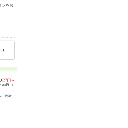
インをお
62481
,627
円～
,289円～）
幸、高級