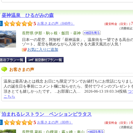
昼神温泉 ひるがみの森
5
7
呂
お客さまの声（848件）
[最安料金（目安）]
（消費税込7
エ
長野県 伊那・駒ヶ根・飯田・昼神
リ
日本一の星空、阿智村「昼神温泉」。温泉街を一望できる高台
特
ゾート。星空を眺めながら入浴できる大露天風呂が人気！
ア
徴
お気に入りに追加
お客さまの声
温泉は最高!あとは残念 お日にち限定プランでお値打ちにお世話になりまし
人の誕生日を事前にコメント欄に知らせたら、受付でワインのプレゼント
頂きとても嬉しかったです。 ...お部屋に入… 2026-06-13 19:03:34投稿
つ
こちら
泊まれるレストラン ペンションピラタス
5
6
呂
お客さまの声（80件）
[最安料金（目安）]
（消費税込7
エ
長野県 蓼科・白樺湖・霧ヶ峰・車山