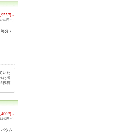
,955
円～
,450円～）
、毎分７
ていた
れた出
46投稿
,400
円～
,940円～）
。バウム