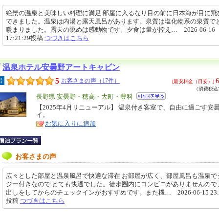
絶景の温泉と美味しい料理に満足 部屋に入るなり目の前に日本海が目に飛
できました。温泉は内湯と露天風呂があります。泉質は塩化物系の泉質で
暖まりました。露天の眺めは感動物です。夕食は量が控え… 2026-06-16
17:21:29投稿
つづきはこちら
温泉ホテル安曇野アートキャビン
5
6
呂
お客さまの声（17件）
[最安料金（目安）]
（消費税込7
エ
長野県 安曇野・穂高・大町・豊科
リ
【2025年4月リニューアル】 温泉付き客室で、自由に過ごす安
特
イ。
ア
徴
お気に入りに追加
お客さまの声
広々とした部屋と温泉風呂で快適な滞在 お部屋が広く、部屋風呂も温泉で
ジー付きなので とても快適でした。徒歩圏内にコンビニがありませんので
出しをしてからのチェックインがおすすめです。また機… 2026-06-15 23:5
投稿
つづきはこちら