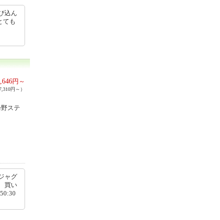
び込ん
とても
,646
円～
,310円～）
曇野ステ
ジャグ
、買い
0:30