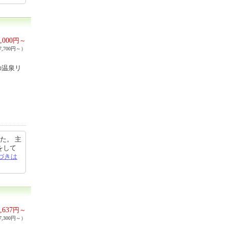
,000
円～
,700円～）
の温泉リ
た。 主
をして
づきは
,637
円～
,300円～）