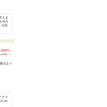
見えま
を頂き
:56投
,000
円～
,500円～）
・素泊まり
クチコ
26-06-