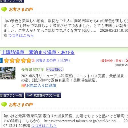
お客さまの声
山の景色と美味しい朝食、親切なご主人に満足 部屋から山の景色が美しく
す。 とても静かで気持ちよく滞在させて頂きました。とても美味しい朝食
ました。ご主人がとてもご親切で気さくな方でお話し… 2026-05-23 19:10
稿
つづきはこちら
上諏訪温泉 素泊まり温泉・あひる
5
5
呂
お客さまの声（522件）
[最安料金（目安）]
（消費税込5
エ
長野県 諏訪湖
リ
2021年5月リニューアル和洋室にユニットバス完備。天然温泉
特
の宿。諏訪湖畔で景色も最高！長期滞在歓迎。
ア
徴
お気に入りに追加
お客さまの声
熱いけど最高!温泉民宿 素泊りの温泉民宿。お湯はちょっと熱いけど最高! 
ミの詳細はこちらから https://review.travel.rakuten.co.jp/hotel/voice/… 20
07 15:31:59投稿
つづきはこちら