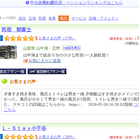
甲信越
売れ筋
民宿・ペンションランキングはこちら
キング項目]
総合
立地
部屋
食事
風呂
サービス
設備・アメニティ
民宿 朝富士
5
3
呂
お客さまの声（37件）
[最安料金（目安）]
（消費税込4
エ
山梨県 山中湖・忍野
リ
山中湖まで徒歩０分の小さな民宿♪一人旅歓迎！
特
お気に入りに追加
ア
徴
お客さまの声
夕食すき焼き美味、風呂とトイレは男女一緒 夕御飯はすき焼きがメインで
かった。風呂が小さくて男女一緒の風呂が1箇所、トイレも男女一緒で1箇
た。 クチコミの詳細はこちらから https:/… 2026-05-26 16:59:02投稿
つ
こちら
Ｌ－Ｓｔａｙ小千谷
5
3
呂
お客さまの声（38件）
[最安料金（目安）]