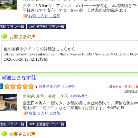
リ
クチコミ5.0★シニアソムリエのオーナーが営む、本格料理とワ
特
子様連れでも安心して楽しめる宿 天然温泉貸切風呂あり
ア
徴
お気に入りに追加
お客さまの声
他の画像やクチコミの詳細はこちらから
https://review.travel.rakuten.co.jp/hotel/voice/166057?reviewId=331234776
2026-05-20 12:42:12投稿
瀬波はまなす荘
5
6
呂
お客さまの声（554件）
[最安料金（目安）]
（消費税込7
エ
新潟県 月岡・瀬波・咲花
リ
全室日本海を一望でき、夕陽の美しさは格別です。新鮮な海の
特
黒毛和牛「村上牛」などご堪能いただけます。全室Wi-Fi
ア
徴
お気に入りに追加
お客さまの声