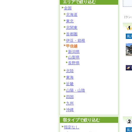
エリアで絞り込む
全国
北海道
[ラン
東北
北関東
首都圏
風
伊豆・箱根
甲信越
新潟県
山梨県
長野県
北陸
東海
近畿
山陽・山陰
四国
九州
沖縄
宿タイプで絞り込む
指定なし
風