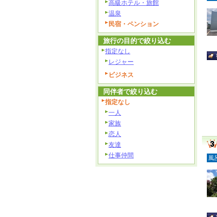
高級ホテル・旅館
温泉
民宿・ペンション
旅行の目的で絞り込む
指定なし
レジャー
ビジネス
同伴者で絞り込む
指定なし
一人
家族
恋人
友達
仕事仲間
風