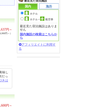
最近見た宿泊施設
国内
海外
ホテル
ホテル
+
航空券
最近見た宿泊施設はありま
,637
円～
せん
,000円～）
国内施設の検索はこちらか
ら
アフィリエイトに利用す
る
美味し
所だっ
づきは
,600
円～