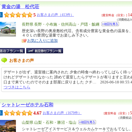
黄金の湯 松代荘
5
14
呂
お客さまの声（413件）
[最安料金（目安）]
（消費税込16
エ
長野県 長野・小布施・信州高山・戸隠・飯綱
リ
歴史深い長野の奥座敷松代荘。含有成分豊富な黄金色の温泉を
特
４０Ｌの豊潤な湯量でお楽しみ下さい。
ア
徴
お気に入りに追加
お客さまの声
デザートが出ず、退室後に案内された 夕食の時食べ終わってしばらく待っ
けれどデザートが出なかった 諦めて退室したらデザートが有りますと言わ
口まで来ていたのでそのまま部屋に戻りました クチ… 2026-06-18 00:55:
つづきはこちら
シャトレーゼホテル石和
4.67
5
呂
お客さまの声（1679件）
[最安料金（目安）]
（消費税込5
エ
山梨県 山梨・石和・勝沼・塩山
リ
シャトレーゼアイスサービス＆ウェルカムケーキでおもてなし
特