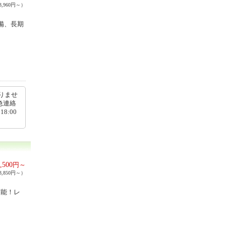
,960円～）
備、長期
りませ
急連絡
8:00
,500
円～
,850円～）
可能！レ