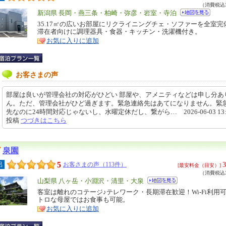
（消費税込3
エ
新潟県 長岡・燕三条・柏崎・弥彦・岩室・寺泊
リ
35.17㎡の広いお部屋にリクライニングチェ・ソファーを全室完
特
滞在者向けに調理器具・食器・キッチン・洗濯機付き。
ア
徴
お気に入りに追加
お客さまの声
部屋は良いが管理会社の対応がひどい 部屋や、アメニティなどは申し分あ
ん。ただ、管理会社がひど過ぎます。緊急連絡先はあてになりません。緊
先なのに24時間対応じゃないし、水曜定休だし、繋がら… 2026-06-03 13:1
投稿
つづきはこちら
泉園
5
3
呂
お客さまの声（113件）
[最安料金（目安）]
（消費税込3
エ
山梨県 八ヶ岳・小淵沢・清里・大泉
リ
客室は離れのコテージ♪テレワーク・長期滞在歓迎！Wi-Fi利用
特
トロな母屋ではお食事も可能。
ア
徴
お気に入りに追加