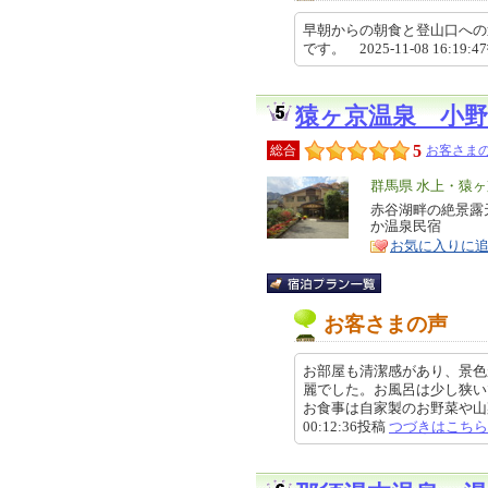
早朝からの朝食と登山口への
です。 2025-11-08 16:19:
猿ヶ京温泉 小野
5
総合
お客さまの
エ
群馬県 水上・猿
リ
赤谷湖畔の絶景露
特
か温泉民宿
ア
徴
お気に入りに
お客さまの声
お部屋も清潔感があり、景色
麗でした。お風呂は少し狭い
お食事は自家製のお野菜や山菜が
00:12:36投稿
つづきはこちら