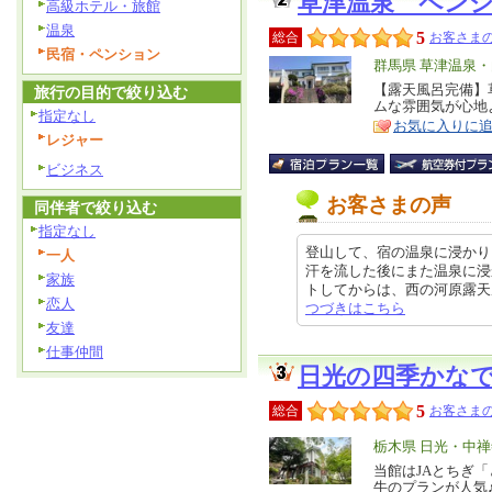
草津温泉 ペン
高級ホテル・旅館
温泉
5
総合
お客さまの
民宿・ペンション
エ
群馬県 草津温泉
リ
【露天風呂完備】
特
旅行の目的で絞り込む
ムな雰囲気が心地
ア
徴
指定なし
お気に入りに
レジャー
ビジネス
お客さまの声
同伴者で絞り込む
指定なし
登山して、宿の温泉に浸かり
一人
汗を流した後にまた温泉に浸
家族
トしてからは、西の河原露天風呂に
恋人
つづきはこちら
友達
仕事仲間
日光の四季かな
5
総合
お客さまの
エ
栃木県 日光・中
リ
当館はJAとちぎ
特
牛のプランが人気