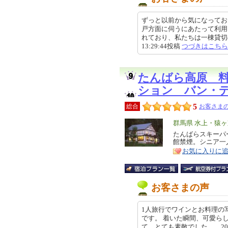
ずっと以前から気になってお
戸方面に伺うにあたって利用
れており、私たちは一棟貸切のプ
13:29:44投稿
つづきはこちら
たんばら高原 
ション バン・
5
総合
お客さまの
エ
群馬県 水上・猿
リ
たんばらスキーパ
特
館禁煙。シニア一
ア
徴
お気に入りに
お客さまの声
1人旅行でワインとお料理の
です。 着いた瞬間、可愛ら
て、とても素敵でした。 2025-0