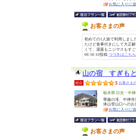
ア
徴
お気に入りに
お客さまの声
初めての1人旅で利用しまし
たけど食事付きにして大正解
くて、湯葉もニジマスもすごくお
08:58:10投稿
つづきはこちら
山の宿 すぎも
5
総合
お客さまの
エ
栃木県 日光・中
リ
華厳の滝、中禅寺
特
体山登山口へのお
ア
徴
お気に入りに
お客さまの声