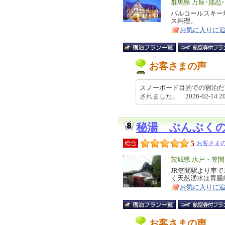
エ
群馬県 万座･嬬恋
リ
パルコールスキー
特
ス科理。
ア
徴
お気に入りに
お客さまの声
スノーボード目的での宿泊だ
されました。 2026-02-14 20
秘湯 ぶんぶく
5
総合
お客さまの
エ
茨城県 水戸・笠間
リ
JR笠間駅より車
特
く天然湧水は胃腸
ア
徴
お気に入りに
お客さまの声