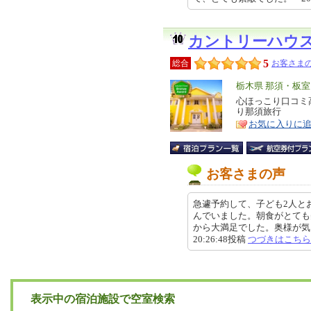
カントリーハウ
5
総合
お客さまの
エ
栃木県 那須・板
リ
心ほっこり口コミ
特
り那須旅行
ア
徴
お気に入りに
お客さまの声
急遽予約して、子ども2人と
んでいました。朝食がとても
から大満足でした。奥様が気さく
20:26:48投稿
つづきはこちら
表示中の宿泊施設で空室検索