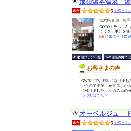
那須湯本温泉 湯
5
総合
お客さまの
エ
栃木県 那須・板
リ
GOTOトラベル
特
うえクーポンを使
ア
徴
お気に入りに
お客さまの声
GW旅行でお世話になりまし
いたのですが、 宿泊者しか
に残りました。 シカの湯の分湯と
つづきはこちら
オーベルジュ 
5
総合
お客さまの