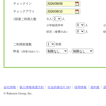
チェックイン
チェックアウト
1部屋ご利用人数
大人
人
人
小学校高学年
小
人
幼児（食事のみ）
幼
ご利用部屋数
部屋
料金
～
（1部屋1泊あたり）
会社情報
個人情報保護方針
社会的責任[CSR]
採用情報
規約集
© Rakuten Group, Inc.