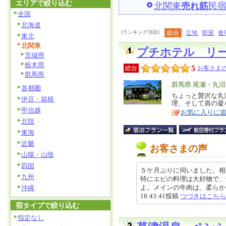
エリアで絞り込む
北関東
売れ筋
民
全国
北海道
[ランキング項目]
総合
立地
部屋
食
東北
北関東
プチホテル リー
茨城県
栃木県
5
総合
お客さまの
群馬県
エ
群馬県 尾瀬・丸沼
首都圏
リ
ちょっと贅沢な丸
特
伊豆・箱根
理、そして肩の凝
ア
徴
甲信越
お気に入りに
北陸
東海
近畿
お客さまの声
山陽・山陰
四国
５ケ月ぶりに伺いました。相
九州
特にエビの料理は大好物で、
よ。メインの牛肉は、柔らかく
沖縄
18:43:41投稿
つづきはこちら
宿タイプで絞り込む
指定なし