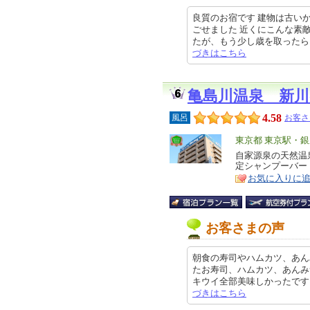
良質のお宿です 建物は古い
ごせました 近くにこんな素
たが、もう少し歳を取ったら、ちょ
づきはこちら
亀島川温泉 新
4.58
風呂
お客さ
エ
東京都 東京駅・
リ
自家源泉の天然温
特
定シャンプーバー
ア
徴
お気に入りに
お客さまの声
朝食の寿司やハムカツ、あん
たお寿司、ハムカツ、あんみ
キウイ全部美味しかったです!!!さ
づきはこちら