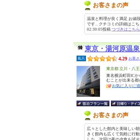
お客さまの声
温泉と料理が良く満足 お値段も 
です... クチコミの詳細はこちらから ht
02:30:05投稿
つづきはこちら
東京・湯河原温泉
4.29
風呂
お客さ
エ
東京都 立川・八
リ
東名横浜町田ICか
特
むことが出来る都
ア
徴
お気に入りに
お客さまの声
広々とした館内と美味しい朝
きく館内も広くて気軽に行動
した。次回は夜の夕食も試そうかな