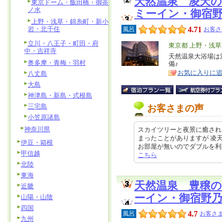
天然温泉 凌天の
東京ドーム・飯田橋・御茶
ノ水
ミーイン・御宿
上野・浅草・錦糸町・新小
岩・北千住
4.71
風呂
お客さ
立川・八王子・町田・府
エ
東京都 上野・浅
中・吉祥寺
リ
天然温泉大浴場は
特
奥多摩・青梅・羽村
備♪
ア
徴
お気に入りに
八丈島
大島
神津島・新島・式根島
三宅島
お客さまの声
小笠原諸島
神奈川県
スカイツリーと夜景に癒され
まったことがありますが 凌
伊豆・箱根
お部屋が無いのでダブルを利用です。
甲信越
こちら
北陸
東海
天然温泉 豊穣
近畿
ーイン・御宿野
山陽・山陰
四国
4.7
風呂
お客さま
九州