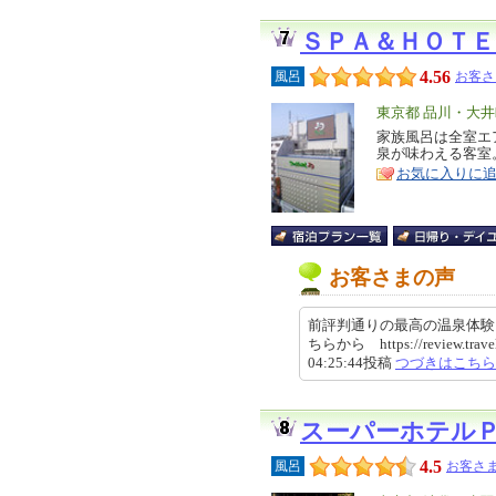
ＳＰＡ＆ＨＯＴＥ
4.56
風呂
お客さ
エ
東京都 品川・大
リ
家族風呂は全室エ
特
泉が味わえる客室
ア
徴
お気に入りに
お客さまの声
前評判通りの最高の温泉体験
ちらから https://review.travel
04:25:44投稿
つづきはこちら
スーパーホテル
4.5
風呂
お客さま