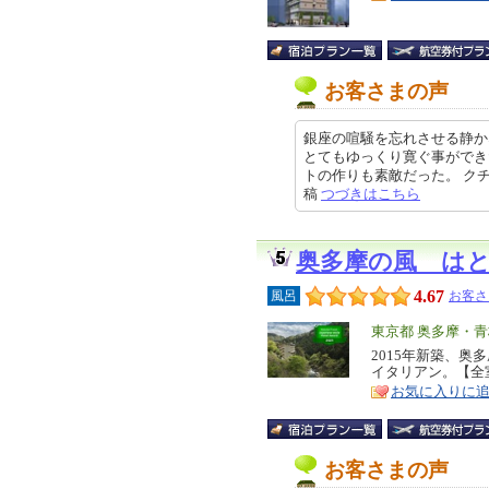
お客さまの声
銀座の喧騒を忘れさせる静か
とてもゆっくり寛ぐ事ができ
トの作りも素敵だった。 クチコミ
稿
つづきはこちら
奥多摩の風 は
4.67
風呂
お客さ
エ
東京都 奥多摩・
リ
2015年新築、
特
イタリアン。【全
ア
徴
お気に入りに
お客さまの声