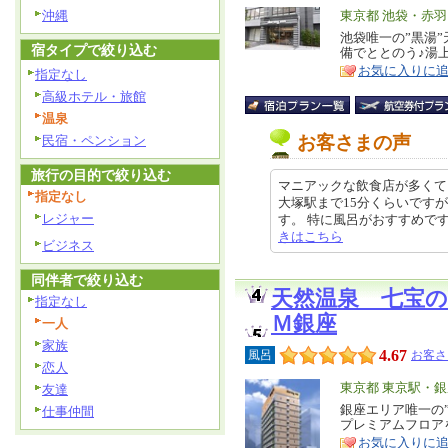
沖縄
エ
東京都 池袋・赤
リ
池袋唯一の”黒湯
特
宿タイプで絞り込む
備でととのう♪湯
ア
徴
お気に入りに
指定なし
高級ホテル・旅館
温泉
お客さまの声
民宿・ペンション
旅行の目的で絞り込む
マニアックな飲食店が多くて
指定なし
大塚駅まで15分くらいです
レジャー
す。 特に風呂がおすすめです。 ク
きはこちら
ビジネス
同伴者で絞り込む
天然温泉 七宝
指定なし
Ｍ銀座
一人
家族
4.67
風呂
お客さ
恋人
エ
東京都 東京駅・
友達
リ
銀座エリア唯一の
特
仕事仲間
プレミアムフロア
ア
徴
お気に入りに