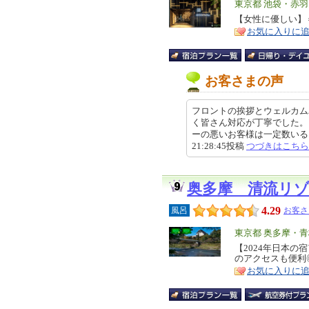
エ
東京都 池袋・赤
リ
【女性に優しい】
特
お気に入りに
ア
徴
お客さまの声
フロントの挨拶とウェルカム
く皆さん対応が丁寧でした。
ーの悪いお客様は一定数いると思
21:28:45投稿
つづきはこちら
奥多摩 清流リ
4.29
風呂
お客さ
エ
東京都 奥多摩・
リ
【2024年日本の
特
のアクセスも便利
ア
徴
お気に入りに