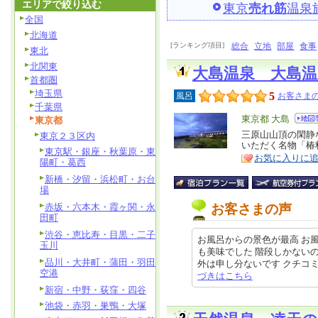
エリアで絞り込む
東京
売れ筋
温泉
全国
北海道
[ランキング項目]
総合
立地
部屋
食事
東北
北関東
大島温泉 大島
首都圏
埼玉県
5
風呂
お客さまの
千葉県
エ
東京都 大島
東京都
リ
三原山山頂の閑静
特
東京２３区内
いただく名物「椿
ア
徴
東京駅・銀座・秋葉原・東
お気に入りに
陽町・葛西
新橋・汐留・浜松町・お台
場
赤坂・六本木・霞ヶ関・永
お客さまの声
田町
渋谷・恵比寿・目黒・二子
お風呂からの景色が最高 お
玉川
も美味でした 階段しかない
品川・大井町・蒲田・羽田
外は申し分ないです クチコミの詳
空港
づきはこちら
新宿・中野・荻窪・四谷
池袋・赤羽・巣鴨・大塚