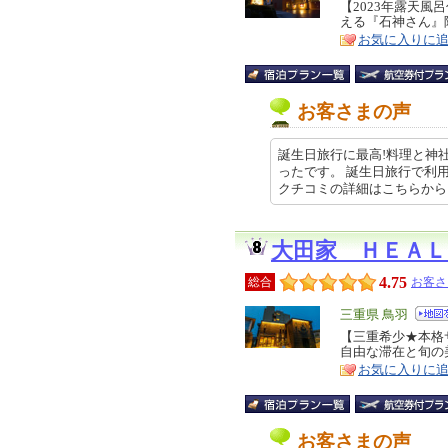
リ
【2023年露天風
特
える『石神さん』
ア
徴
お気に入りに
お客さまの声
誕生日旅行に最高!料理と神
ったです。 誕生日旅行で利
クチコミの詳細はこちらから http
大田家 ＨＥＡＬ
4.75
総合
お客さ
エ
三重県 鳥羽
リ
【三重希少★本格
特
自由な滞在と旬の
ア
徴
お気に入りに
お客さまの声