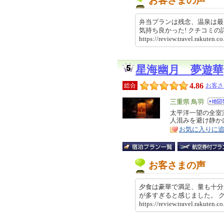
お客さまの声
弁当プランは残念、温泉は最
気持ち良かった! クチコミ
https://review.travel.rakut
星海幽月 夢遊華
4.86
総合
お客さ
エ
三重県 鳥羽
リ
太平洋一望の全室
特
人混みを避け静か
ア
徴
お気に入りに
お客さまの声
夕食は豪華で満足、量も十分
が多すぎると感じました。
https://review.travel.rakut