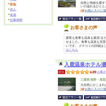
リ
自然と情緒を愛す
特
家族
いの溢れるひとと
ア
徴
恋人
お気に入りに
友達
仕事仲間
お客さまの声
接客も食事も温泉も最高!ま
せました。食事も温泉も充実
いです。 クチコミの詳細はこちらから
はこちら
入鹿温泉ホテル
4.89
総合
お客さ
エ
三重県 熊野・尾
リ
大自然にかこまれ
特
お気に入りに
ア
徴