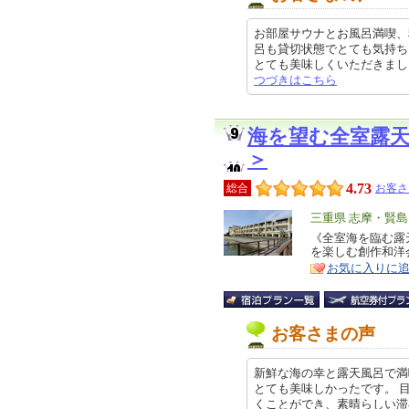
お部屋サウナとお風呂満喫、
呂も貸切状態でとても気持ち
とても美味しくいただきました。よ
つづきはこちら
海を望む全室露
＞
4.73
総合
お客さ
エ
三重県 志摩・賢島
リ
《全室海を臨む露
特
を楽しむ創作和洋
ア
徴
お気に入りに
お客さまの声
新鮮な海の幸と露天風呂で満
とても美味しかったです。 
くことができ、素晴らしい滞在時間