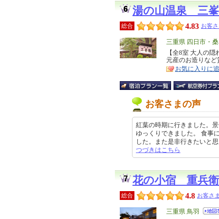
湯の山温泉 三峯
4.83
総合
お客さ
エ
三重県 四日市・
リ
【全8室 大人の
特
元産のお造りなど
ア
徴
お気に入りに
お客さまの声
紅葉の時期に行きました。景
ゆっくりできました。 食事
した。また是非行きたいと思います
つづきはこちら
花の小宿 重兵衛
4.8
総合
お客さま
エ
三重県 鳥羽