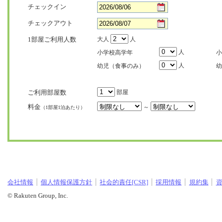
チェックイン
チェックアウト
1部屋ご利用人数
大人
人
人
小学校高学年
小
人
幼児（食事のみ）
幼
ご利用部屋数
部屋
料金
～
（1部屋1泊あたり）
会社情報
個人情報保護方針
社会的責任[CSR]
採用情報
規約集
© Rakuten Group, Inc.