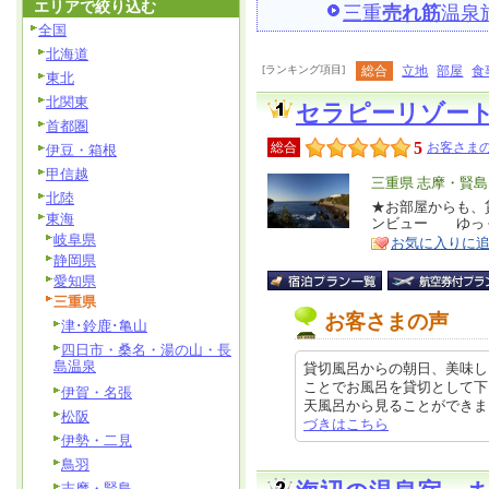
エリアで絞り込む
三重
売れ筋
温泉
全国
北海道
[ランキング項目]
総合
立地
部屋
食
東北
北関東
セラピーリゾー
首都圏
5
総合
お客さまの
伊豆・箱根
甲信越
エ
三重県 志摩・賢島
北陸
リ
★お部屋からも、
特
東海
ンビュー ゆっ
ア
徴
岐阜県
お気に入りに
静岡県
愛知県
三重県
お客さまの声
津･鈴鹿･亀山
四日市・桑名・湯の山・長
島温泉
貸切風呂からの朝日、美味し
ことでお風呂を貸切として下
伊賀・名張
天風呂から見ることができました!!
松阪
づきはこちら
伊勢・二見
鳥羽
志摩・賢島