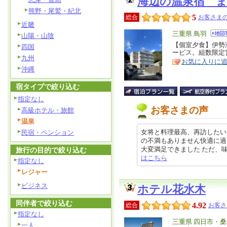
海辺の温泉宿 
熊野・尾鷲・紀北
5
総合
お客さまの
近畿
エ
三重県 鳥羽
山陽・山陰
リ
【個室夕食】伊勢
特
四国
ービス。組数限定
ア
徴
九州
お気に入りに
沖縄
宿タイプで絞り込む
指定なし
お客さまの声
高級ホテル・旅館
温泉
女将と料理最高、再訪したい
民宿・ペンション
の不満もありません快適に過
大変満足できました ただ、味噌汁が
旅行の目的で絞り込む
はこちら
指定なし
レジャー
ビジネス
ホテル花水木
同伴者で絞り込む
4.92
総合
お客さ
指定なし
エ
三重県 四日市・
一人