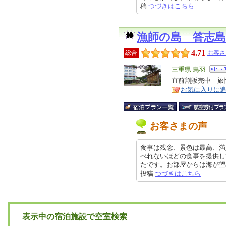
稿
つづきはこちら
漁師の島 答志島
4.71
総合
お客さ
エ
三重県 鳥羽
リ
直前割販売中 旅
特
お気に入りに
ア
徴
お客さまの声
食事は残念、景色は最高、満
べれないほどの食事を提供し
たです。お部屋からは海が望め 島
投稿
つづきはこちら
表示中の宿泊施設で空室検索