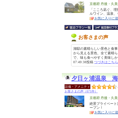
エ
京都府 丹後・久美
リ
「こころ凪ぐ、理
特
ルワイン、温泉、
ア
徴
お気に入りに
お客さまの声
湖邸の素晴らしい景色と食事
から見える景色、全て素晴ら
で、味も食べやすく美味しかった
07:49:38投稿
つづきはこちら
夕日ヶ浦温泉 海
設備・アメニティ
お客さまの声（671件）
エ
京都府 丹後・久美
リ
絶景プライベート
特
ープン！
ア
徴
お気に入りに