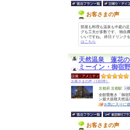
お客さまの声
部屋も料理も温泉も中庭の足
グも工夫が多数です。 独自
いいですね。 終日ドリンクを楽しめ
はこちら
天然温泉 蓮花の
ミーイン・御宿
設備・アメニティ
お客さまの声（1303件）
エ
京都府 京都駅
リ
全館畳敷き「御宿
特
ン最大規模天然温
ア
徴
お気に入りに
お客さまの声