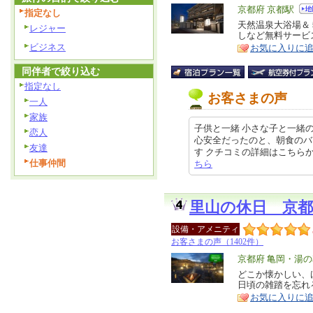
エ
京都府 京都駅
指定なし
リ
天然温泉大浴場＆
特
レジャー
しなど無料サービ
ア
徴
ビジネス
お気に入りに
同伴者で絞り込む
指定なし
お客さまの声
一人
家族
子供と一緒 小さな子と一緒
恋人
心安全だったのと、朝食のバ
友達
す クチコミの詳細はこちらから htt
仕事仲間
ちら
里山の休日 京
設備・アメニティ
お客さまの声（1402件）
エ
京都府 亀岡・湯
リ
どこか懐かしい、
特
日頃の雑踏を忘れ
ア
徴
お気に入りに