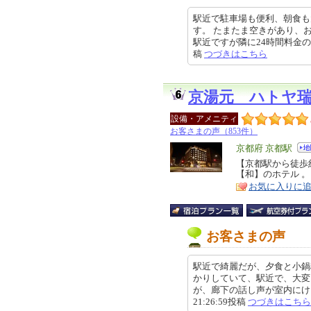
駅近で駐車場も便利、朝食も
す。 たまたま空きがあり、
駅近ですが隣に24時間料金のある安
稿
つづきはこちら
京湯元 ハトヤ
設備・アメニティ
お客さまの声（853件）
エ
京都府 京都駅
リ
【京都駅から徒歩
特
【和】のホテル 。
ア
徴
お気に入りに
お客さまの声
駅近で綺麗だが、夕食と小鍋
かりしていて、駅近で、大変
が、廊下の話し声が室内にけっこ
21:26:59投稿
つづきはこちら