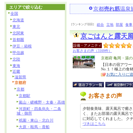
エリアで絞り込む
京都
売れ筋
温泉
全国
北海道
[ランキング項目]
総合
立地
部屋
食事
東北
北関東
京ごはんと露天
首都圏
設備・アメニティ
伊豆・箱根
お客さまの声（3169件）
甲信越
エ
京都府 亀岡・湯
北陸
リ
【日本の宿アワード
特
東海
No.１！極上の食
ア
徴
近畿
お気に入りに
滋賀県
京都府
京都
お客さまの声
京都駅
嵐山・嵯峨野・太秦・高雄
夕朝食美味、露天風呂で癒さ
河原町・四条烏丸・二条
城・御所
く、またお部屋の露天風呂で
に対応してくれました。 クチコミ
祇園・東山・北白川
づきはこちら
大原・鞍馬・貴船