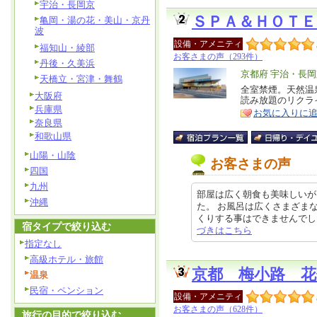
宇治・長岡京
ＳＰＡ＆ＨＯＴＥ
亀岡・湯の花・美山・京丹
波
設備・アメニティ
福知山・綾部
お客さまの声（293件）
丹後・久美浜
エ
京都府 宇治・長岡
天橋立・宮津・舞鶴
リ
全室禁煙。天然温
特
大阪府
読み放題のリクラ
ア
徴
兵庫県
お気に入りに
奈良県
和歌山県
山陽・山陰
お客さまの声
四国
九州
部屋は広く朝食も美味しいが
沖縄
た。 お風呂は広くさまざま
くりする事はできませんでした。 
宿タイプで絞り込む
づきはこちら
指定なし
高級ホテル・旅館
京都 梅小路 
温泉
民宿・ペンション
設備・アメニティ
お客さまの声（628件）
旅行の目的で絞り込む