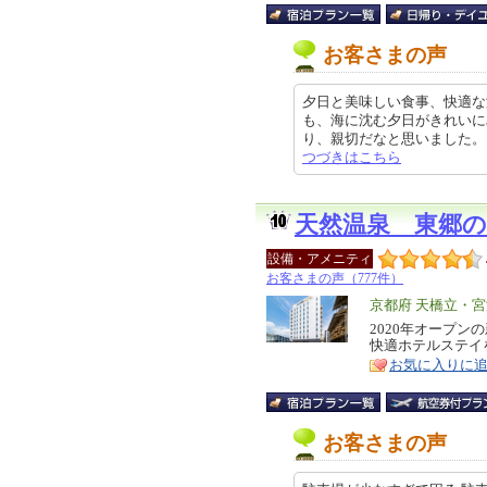
お客さまの声
夕日と美味しい食事、快適な
も、海に沈む夕日がきれいに
り、親切だなと思いました。 夕食
つづきはこちら
天然温泉 東郷
設備・アメニティ
お客さまの声（777件）
エ
京都府 天橋立・
リ
2020年オープ
特
快適ホテルステイ
ア
徴
お気に入りに
お客さまの声