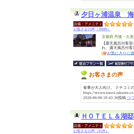
夕日ヶ浦温泉 海
設備・アメニティ
お客さまの声（309件）
エ
京都府 丹後・久美
リ
【露天風呂付客室
特
れ、露天風呂付客
ア
徴
お気に入りに
お客さまの声
食事が大人向け。 クチコ
https://review.travel.rakute
2026-06-06 19:43:36投稿
つ
ＨＯＴＥＬ＆湖
設備・アメニティ
お客さまの声（91件）