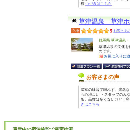
稿
つづきはこちら
草津温泉 草津
5
立地
お客さまの
エ
群馬県 草津温泉
リ
草津温泉の文化を
特
めです。
ア
徴
お気に入りに
お客さまの声
隣室の騒音で眠れず、残念な
も心地よい ・スタッフのみ
飯。品数は多くないけど丁寧に作ら
きはこちら
表示中の宿泊施設で空室検索