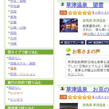
伊豆・箱根
草津温泉 望雲
甲信越
北陸
5
立地
お客さまの
東海
エ
群馬県 草津温泉
近畿
リ
創業慶長4年。６
特
山陽・山陰
された、落ち着い
ア
徴
四国
お気に入りに
九州
沖縄
お客さまの声
宿タイプで絞り込む
指定なし
草津温泉満喫!立地も食事も
高級ホテル・旅館
でした! 立地がとてもよく
温泉
す。 食事も夕飯はお部屋で食べるこ
民宿・ペンション
きはこちら
旅行の目的で絞り込む
指定なし
草津温泉 お豆
レジャー
5
立地
お客さまの
ビジネス
エ
群馬県 草津温泉
同伴者で絞り込む