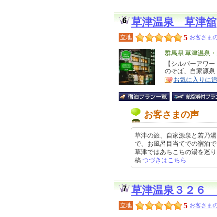
草津温泉 草津舘
5
立地
お客さまの
エ
群馬県 草津温泉
リ
【シルバーアワー
特
のそば、自家源泉
ア
徴
お気に入りに
お客さまの声
草津の旅、自家源泉と若乃湯
で、お風呂目当てでの宿泊で
草津ではあちこちの湯を巡りました
稿
つづきはこちら
草津温泉３２６
5
立地
お客さまの