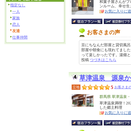
リ
和菓子屋さんがプ
特
指定なし
ンルーム、幸せ生
ア
徴
お気に入りに
一人
家族
恋人
友達
お客さまの声
仕事仲間
豆にちなんだ部屋と貸切風呂
部屋や朝食にも現れてました
って楽しかったです。湯畑とバスタ
投稿
つづきはこちら
草津温泉 源泉
5
立地
お客さまの
エ
群馬県 草津温泉
リ
草津温泉満喫！20
特
した郷土料理
ア
徴
お気に入りに