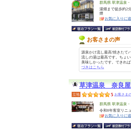
エ
群馬県 草津温泉
リ
湯畑まで徒歩約2
特
煙
ア
徴
お気に入りに
お客さまの声
源泉かけ流し最高!焼きたて
流しの湯は最高です。ちょい
美味しかったです。できれば、館内
づきはこちら
草津温泉 奈良屋
5
立地
お客さまの
エ
群馬県 草津温泉
リ
令和8年客室リニ
特
お気に入りに
ア
徴