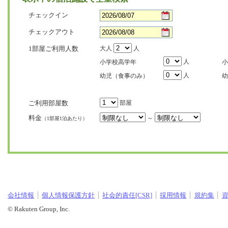
チェックイン
チェックアウト
1部屋ご利用人数
大人
人
人
小学校高学年
小
人
幼児（食事のみ）
幼
ご利用部屋数
部屋
料金
～
（1部屋1泊あたり）
会社情報
個人情報保護方針
社会的責任[CSR]
採用情報
規約集
© Rakuten Group, Inc.