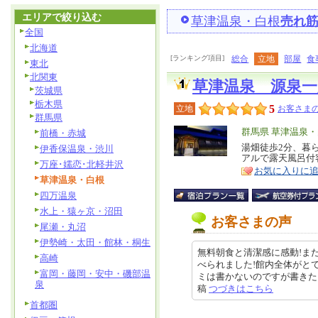
エリアで絞り込む
草津温泉・白根
売れ
全国
北海道
[ランキング項目]
総合
立地
部屋
食
東北
北関東
草津温泉 源泉一
茨城県
栃木県
5
立地
お客さまの
群馬県
エ
群馬県 草津温泉
前橋・赤城
リ
湯畑徒歩2分、暮
特
伊香保温泉・渋川
アルで露天風呂付
ア
徴
万座･嬬恋･北軽井沢
お気に入りに
草津温泉・白根
四万温泉
水上・猿ヶ京・沼田
お客さまの声
尾瀬・丸沼
伊勢崎・太田・館林・桐生
無料朝食と清潔感に感動!ま
高崎
べられました!館内全体がと
富岡・藤岡・安中・磯部温
ミは書かないのですが書きたくなる
泉
稿
つづきはこちら
首都圏