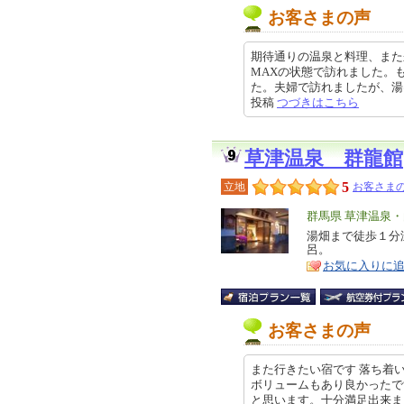
お客さまの声
期待通りの温泉と料理、また
MAXの状態で訪れました。
た。夫婦で訪れましたが、湯は勿論
投稿
つづきはこちら
草津温泉 群龍館
5
立地
お客さまの
エ
群馬県 草津温泉
リ
湯畑まで徒歩１分
特
呂。
ア
徴
お気に入りに
お客さまの声
また行きたい宿です 落ち着
ボリュームもあり良かったで
と思います。十分満足出来ました。