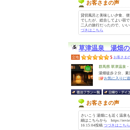
お客さまの声
貸切風呂と美味しい夕食、便
でしたが、総合してよい宿で
二人の旅行だったので、いいお風呂
づきはこちら
草津温泉 湯畑
5
立地
お客さまの
エ
群馬県 草津温泉
リ
湯畑徒歩２分、素
特
お気に入りに
ア
徴
お客さまの声
さいこう 湯畑にも近く温泉
細はこちらから https://review.tr
16:15:04投稿
つづきはこちら