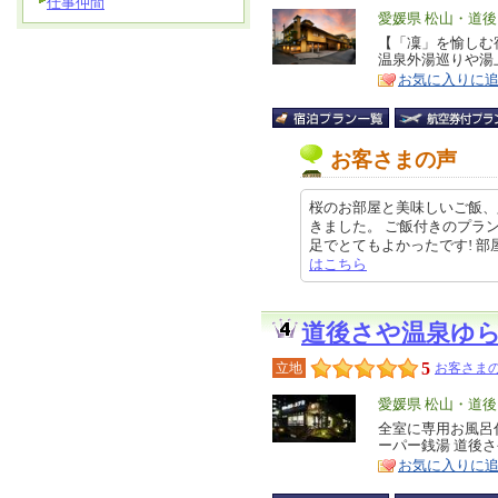
仕事仲間
エ
愛媛県 松山・道後
リ
【「凜」を愉しむ
特
温泉外湯巡りや湯
ア
徴
お気に入りに
お客さまの声
桜のお部屋と美味しいご飯、
きました。 ご飯付きのプラ
足でとてもよかったです! 部屋につ
はこちら
道後さや温泉ゆ
5
立地
お客さまの
エ
愛媛県 松山・道後
リ
全室に専用お風呂
特
ーパー銭湯 道後
ア
徴
お気に入りに