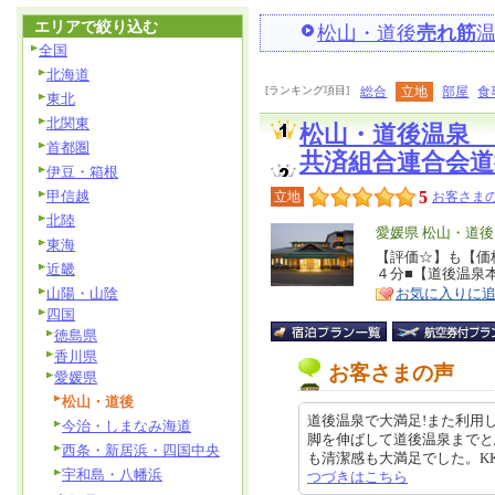
エリアで絞り込む
松山・道後
売れ筋
全国
北海道
[ランキング項目]
総合
立地
部屋
食
東北
北関東
松山・道後温泉
首都圏
共済組合連合会道
伊豆・箱根
甲信越
5
立地
お客さまの
北陸
エ
愛媛県 松山・道後
東海
リ
【評価☆】も【価
特
近畿
４分■【道後温泉
ア
徴
山陽・山陰
お気に入りに
四国
徳島県
香川県
お客さまの声
愛媛県
松山・道後
道後温泉で大満足!また利用
今治・しまなみ海道
脚を伸ばして道後温泉までと
西条・新居浜・四国中央
も清潔感も大満足でした。KKRを利
宇和島・八幡浜
つづきはこちら