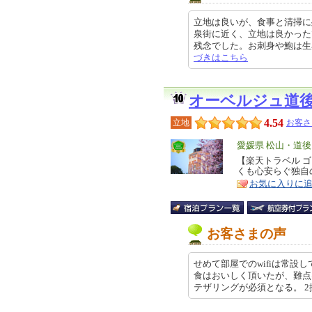
立地は良いが、食事と清掃に
泉街に近く、立地は良かった
残念でした。お刺身や鮑は生臭さが
づきはこちら
オーベルジュ道
4.54
立地
お客さ
エ
愛媛県 松山・道後
リ
【楽天トラベル 
特
くも心安らぐ独自
ア
徴
お気に入りに
お客さまの声
せめて部屋でのwifiは常設
食はおいしく頂いたが、難点は
テザリングが必須となる。 2据え付…