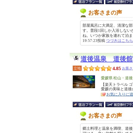
お客さまの声
部屋風呂に大満足、清潔な部
す。普段1回しか入浴しない
ね。いつか家族を連れて泊まりた
19:57:23投稿
つづきはこちら
道後温泉 道後舘
4.85
立地
お客さ
エ
愛媛県 松山・道後
リ
【楽天トラベル 
特
愛媛の美味と道後
ア
徴
お気に入りに
お客さまの声
郷土料理と温泉を満喫、道後