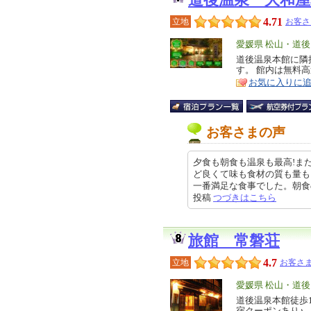
道後温泉 大和屋
4.71
立地
お客さ
エ
愛媛県 松山・道後
リ
道後温泉本館に隣
特
す。 館内は無料高
ア
徴
お気に入りに
お客さまの声
夕食も朝食も温泉も最高!ま
ど良くて味も食材の質も量も
一番満足な食事でした。朝食のバイ
投稿
つづきはこちら
旅館 常磐荘
4.7
立地
お客さま
エ
愛媛県 松山・道後
リ
道後温泉本館徒歩
特
宿クーポンあり♪