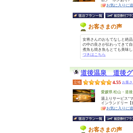
ア
徴
お気に入りに
お客さまの声
女将さんのおもてなしと絶品
の中の良さが伝わってきて自
煮魚も焼き魚もとても美味しかった
づきはこちら
道後温泉 道後
4.55
立地
お客さ
エ
愛媛県 松山・道後
リ
湯上りサービス“
特
インランドリー【
ア
徴
お気に入りに
お客さまの声