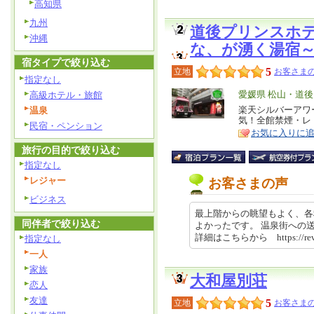
高知県
九州
道後プリンスホ
沖縄
な、が湧く湯宿
宿タイプで絞り込む
5
立地
お客さまの
指定なし
エ
愛媛県 松山・道後
高級ホテル・旅館
リ
楽天シルバーアワ
温泉
特
気！全館禁煙・レ
ア
徴
民宿・ペンション
お気に入りに
旅行の目的で絞り込む
指定なし
レジャー
お客さまの声
ビジネス
最上階からの眺望もよく、各
同伴者で絞り込む
よかったです。 温泉街への
詳細はこちらから https://rev…
指定なし
一人
家族
大和屋別荘
恋人
友達
5
立地
お客さまの