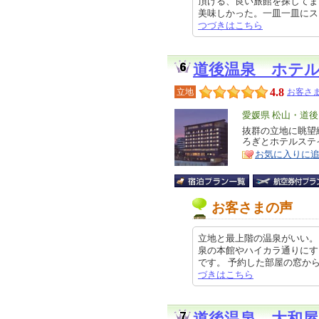
頂ける、良い旅館を探してま
美味しかった。一皿一皿にストーリ
つづきはこちら
道後温泉 ホテ
4.8
立地
お客さま
エ
愛媛県 松山・道後
リ
抜群の立地に眺望
特
ろぎとホテルステ
ア
徴
お気に入りに
お客さまの声
立地と最上階の温泉がいい。
泉の本館やハイカラ通りにす
です。 予約した部屋の窓から夜景
づきはこちら