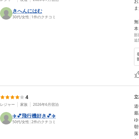
お
ま
きへんにはむ
30代
/
女性
|
1
件のクチコミ
無
本
部
追
4
立
レジャー
家族
2026年6月
宿泊
道
最
✈️💕飛行機好き💕✈️
ゆ
50代
/
女性
|
2
件のクチコミ
朝
落