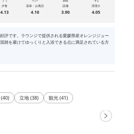
夕食
温泉・お風呂
設備
清潔さ
4.13
4.10
3.90
4.05
好評です。ラウンジで提供される愛媛県産オレンジジュー
混雑を避けてゆっくりと入浴できる点に満足されている方
(
40
)
立地
(
38
)
観光
(
41
)