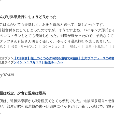
んびり温泉旅行にちょうど良かった
ごはんがとても美味しく、お粥と白米と選べて、嬉しかったです。

泊朝食付きにしてしまったのですが、そうですよね、バイキング形式じ
Fのレストランもとても美味しかった。到着が遅かったので、予約なくて
|
|
|
|
|
屋
:
5
接客・サービス
:
5
ロケーション
:
5
朝食
:
4
温泉・お風呂
:
4
宿泊プラン
【1泊朝食】極上のくつろぎ時間を道後で■遠藤十士夫プロデュースの本
部屋タイプ
ツイン 〜１２月１３日新設ルーム〜
425
屋は残念、夕食と温泉は最高
所は、道後温泉駅から3分程度でとても便利でした。道後温泉辺りの散策
だ、部屋が昭和感満載の古〜い部屋にベッドだけが新しい感じで、旅行
。
