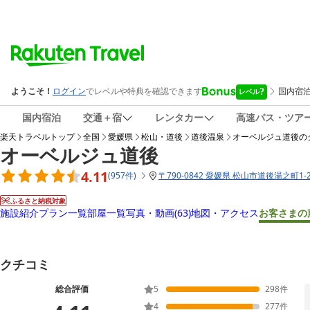
国内宿泊
交通＋宿
レンタカー
高速バス・ツア
楽天トラベルトップ
全国
愛媛県
松山・道後
道後温泉
オーベルジュ道後
の
オーベルジュ道後
4.11
(
957
件
)
〒
790-0842 愛媛県 松山市道後湯之町1-
ふるさと納税対象
施設紹介
プラン一覧
部屋一覧
写真・動画
(63)
地図・アクセス
お客さまの
クチコミ
総合評価
5
298
件
4
277
件