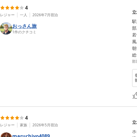
4
立
レジャー
一人
2026年7月
宿泊
駅
おっさん旅
部
1
件のクチコミ
若
風
朝
総
部
4
立
レジャー
家族
2026年5月
宿泊
ホ
maruchiyo4089