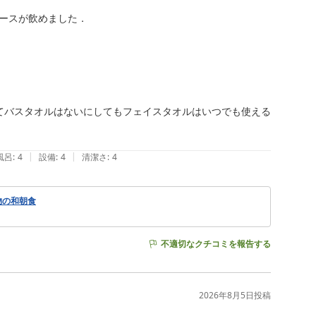
ースが飲めました．

てバスタオルはないにしてもフェイスタオルはいつでも使える
|
|
風呂
:
4
設備
:
4
清潔さ
:
4
物の和朝食
不適切なクチコミを報告する
2026年8月5日
投稿