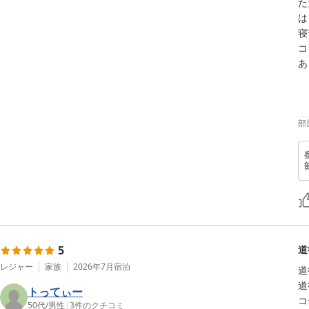
た
は
寝
コ
あ
部
5
道
レジャー
家族
2026年7月
宿泊
道
道
トってぃー
コ
50代
/
男性
|
3
件のクチコミ