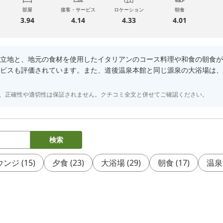
部屋
接客・サービス
ロケーション
朝食
3.94
4.14
4.33
4.01
立地と、地元の食材を使用したイタリアンのコース料理や和食の朝食が
ビスも評価されています。また、道後温泉本館と同じ源泉の大浴場は、
り、正確性や適切性は保証されません。クチコミ全文と併せてご確認ください。
検索
ウンジ
(
15
)
夕食
(
23
)
大浴場
(
29
)
朝食
(
17
)
温泉