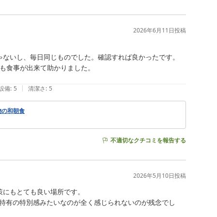
2026年6月11日
投稿
ゃないし、毎日同じものでした。確認すれば良かったです。

も食事が出来て助かりました。

|
設備
:
5
清潔さ
:
5
物の和朝食
不適切なクチコミを報告する
2026年5月10日
投稿
にもとても良い場所です。

特有の特別感みたいなのが全く感じられないのが残念でし