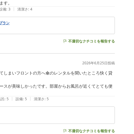
|
設備
:
3
清潔さ
:
4
プラン
不適切なクチコミを報告する
2026年6月25日
投稿
てしまいフロントの方へ傘のレンタルを聞いたところ快く貸
ースが美味しかったです。部屋からお風呂が近くてとても便
|
|
風呂
:
5
設備
:
5
清潔さ
:
5
不適切なクチコミを報告する