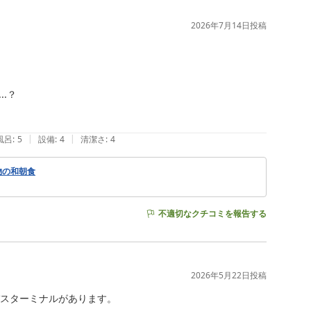
2026年7月14日
投稿
？

|
|
風呂
:
5
設備
:
4
清潔さ
:
4
物の和朝食
不適切なクチコミを報告する
2026年5月22日
投稿
スターミナルがあります。
