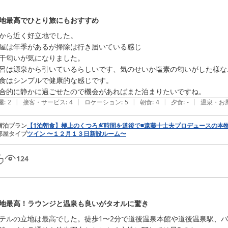
地最高でひとり旅にもおすすめ
から近く好立地でした。

屋は年季があるが掃除は行き届いている感じ

干匂いが気になりました。

呂は源泉から引いているらしいです、気のせいか塩素の匂いがした様な...
食はシンプルで健康的な感じです。

合的に静かに過ごせたので機会があればまた泊まりたいですね。
|
|
|
|
|
屋
:
2
接客・サービス
:
4
ロケーション
:
5
朝食
:
4
夕食
:
-
温泉・お
宿泊プラン
【1泊朝食】極上のくつろぎ時間を道後で■遠藤十士夫プロデュースの本
部屋タイプ
ツイン 〜１２月１３日新設ルーム〜
124
地最高！ラウンジと温泉も良いがタオルに驚き
テルの立地は最高でした。徒歩1〜2分で道後温泉本館や道後温泉駅、バ