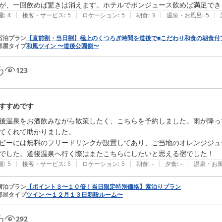
|
|
|
|
|
屋
:
4
接客・サービス
:
5
ロケーション
:
5
朝食
:
3
温泉・お風呂
:
5
宿泊プラン
【直前割・当日割】極上のくつろぎ時間を道後で■こだわり和食の朝食付
部屋タイプ
和風ツイン 〜道後公園側〜
123
すすめです
後温泉をお酒飲みながら散策したく、こちらを予約しました。雨が降っ
てくれて助かりました。

ビーには無料のフリードリンクが設置してあり、ご当地のオレンジジュ
|
|
|
|
|
屋
:
5
接客・サービス
:
5
ロケーション
:
5
朝食
:
-
夕食
:
-
温泉・お
宿泊プラン
【ポイント３〜１０倍！当日限定特別価格】素泊りプラン
部屋タイプ
ツイン 〜１２月１３日新設ルーム〜
292