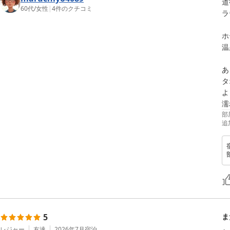
道
60代
/
女性
|
4
件のクチコミ
ラ
ホ
温
あ
タ
よ
濡
部
追
5
ま
レジャー
友達
2026年7月
宿泊