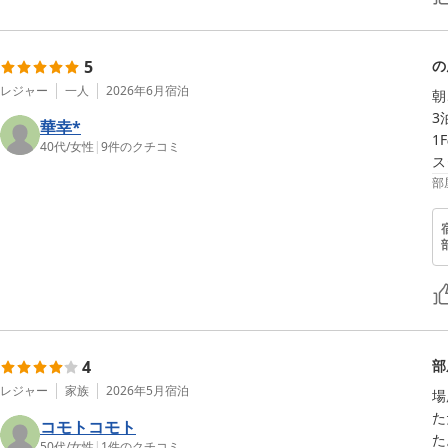
5
の
レジャー
一人
2026年6月
宿泊
朝
3
華幸*
1
40代
/
女性
|
9
件のクチコミ
部
4
部
レジャー
家族
2026年5月
宿泊
場
た
コモトコモト
た
50代
/
女性
|
1
件のクチコミ