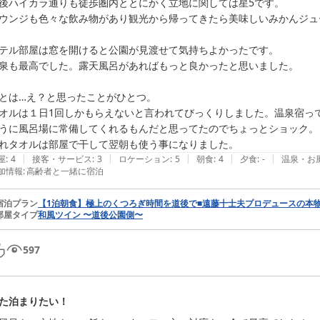
後ハイカラ通りも徒歩圏内ととにかく立地に関しては星5です。

ウンジも色々な飲み物があり観光から帰ってきたら美味しいみかんジュ
テル部屋は窓を開けると公園が見渡せて気持ちよかったです。

泉も最高でした。露天風呂があればもっと良かったと思いました。

とは…え？と思ったことがひとつ。

オルは１日1回しかもらえないと言われてびっくりしました。温泉宿っ
うに風呂場に常備してくれるもんだと思ってたのでちょっとショック。

れタオルは部屋で干して翌朝も使う事になりました。
|
|
|
|
|
屋
:
4
接客・サービス
:
3
ロケーション
:
5
朝食
:
4
夕食
:
-
温泉・お
加情報
:
高齢者と一緒に宿泊
宿泊プラン
【1泊朝食】極上のくつろぎ時間を道後で■遠藤十士夫プロデュースの本
部屋タイプ
和風ツイン 〜道後公園側〜
597
た泊まりたい！