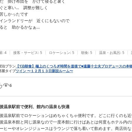
だ　掛け布団を　かけて寝ると暑く

ぐと寒い…　調整が難しく　

苦しかったです

インランドリーが　近くにもないので

ると　助かるかなぁ…

|
|
|
|
|
屋
:
4
接客・サービス
:
5
ロケーション
:
5
朝食
:
5
温泉・お風呂
:
5
宿泊プラン
【1泊朝食】極上のくつろぎ時間を道後で■遠藤十士夫プロデュースの本
部屋タイプ
ツイン 〜１２月１３日新設ルーム〜
6
後温泉駅前で便利、館内の温泉も快適
後温泉駅前でロケーションはめちゃくちゃ便利です。どこに行くのも近
後温泉本館と同じ源泉なので一度本館に行けばあとは何度もホテル内の
ーヒーやオレンジジュースはラウンジで落ち着いて飲めます。商店街な