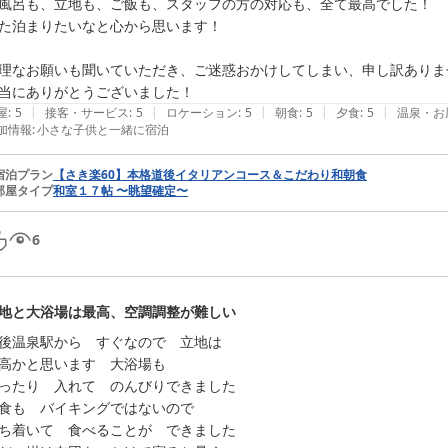
風呂も、立地も、ご飯も、スタッフの方の対応も、全て最高でした！

た泊まりたいなと心から思います！

理なお願いも聞いていただき、ご迷惑おかけしてしまい、申し訳ありま
当にありがとうございました！
|
|
|
|
|
屋
:
5
接客・サービス
:
5
ロケーション
:
5
朝食
:
5
夕食
:
5
温泉・お
加情報
:
小さな子供と一緒に宿泊
宿泊プラン
【さき楽60】本格道後イタリアンコース＆こだわり和朝食
部屋タイプ
和室１７帖 〜眺望確定〜
6
地と大浴場は最高、空調調整が難しい
後温泉駅から　すぐなので　立地は

高かと思います　大浴場も

ったり　入れて　のんびりできました

食も　バイキングではないので

ち着いて　食べることが　できました
