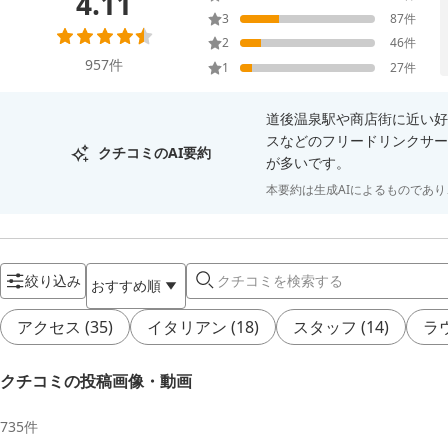
4.11
3
87
件
2
46
件
957
件
1
27
件
道後温泉駅や商店街に近い好
スなどのフリードリンクサー
クチコミのAI要約
が多いです。
本要約は生成AIによるものであ
絞り込み
おすすめ順
アクセス
(
35
)
イタリアン
(
18
)
スタッフ
(
14
)
ラ
クチコミの投稿画像・動画
735
件