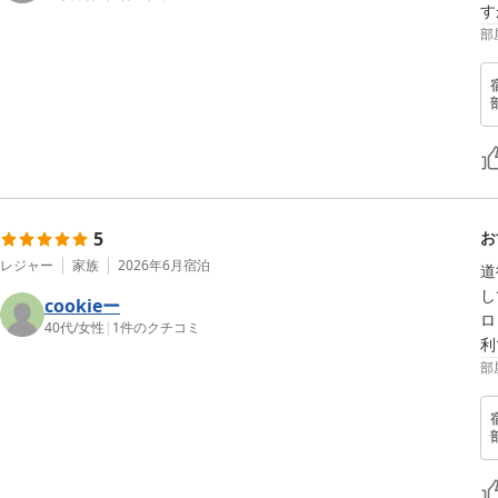
部
5
お
レジャー
家族
2026年6月
宿泊
道
し
cookieー
ロ
40代
/
女性
|
1
件のクチコミ
部