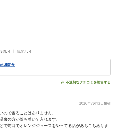
|
設備
:
4
清潔さ
:
4
物の和朝食
不適切なクチコミを報告する
2026年7月13日
投稿
いので困ることはありません。

温泉の方が落ち着いて入れます。

どで蛇口でオレンジジュースをやってる店があちこちありま