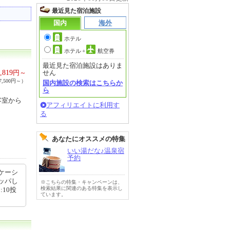
最近見た宿泊施設
国内
海外
ホテル
ホテル
+
航空券
最近見た宿泊施設はありま
,819
円～
せん
,500円～）
国内施設の検索はこちらか
ら
客室から
アフィリエイトに利用す
る
あなたにオススメの特集
いい湯だな♪温泉宿
予約
ケーシ
ッパし
※こちらの特集・キャンペーンは、
検索結果に関連のある特集を表示し
:10投
ています。