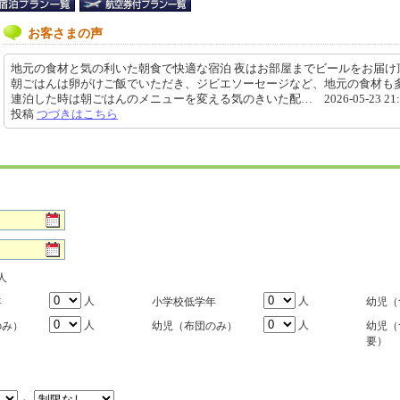
お客さまの声
地元の食材と気の利いた朝食で快適な宿泊 夜はお部屋までビールをお届け
朝ごはんは卵がけご飯でいただき、ジビエソーセージなど、地元の食材も
連泊した時は朝ごはんのメニューを変える気のきいた配… 2026-05-23 21:3
投稿
つづきはこちら
人
人
人
年
小学校低学年
幼児（
人
人
のみ）
幼児（布団のみ）
幼児（
要）