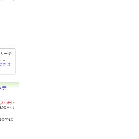
 カーテ
まし
づきは
ホテ
,275
円～
,702円～）
都会では