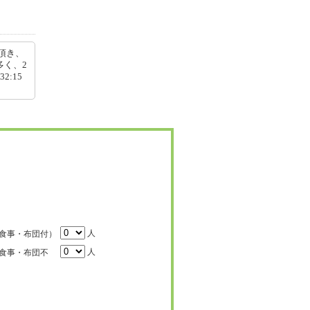
頂き、
多く、2
2:15
人
食事・布団付）
人
食事・布団不