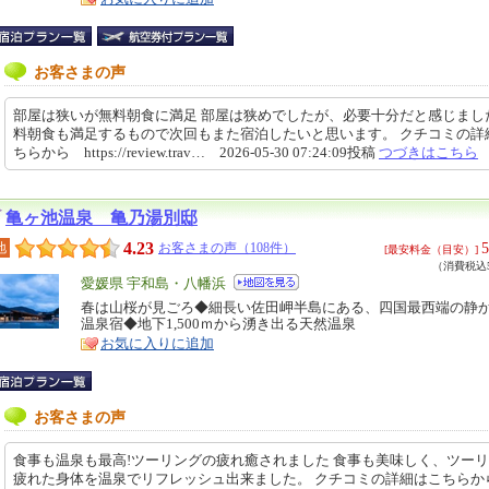
お客さまの声
部屋は狭いが無料朝食に満足 部屋は狭めでしたが、必要十分だと感じまし
料朝食も満足するもので次回もまた宿泊したいと思います。 クチコミの詳
ちらから https://review.trav… 2026-05-30 07:24:09投稿
つづきはこちら
亀ヶ池温泉 亀乃湯別邸
4.23
5
地
お客さまの声（108件）
[最安料金（目安）]
（消費税込5
エ
愛媛県 宇和島・八幡浜
リ
春は山桜が見ごろ◆細長い佐田岬半島にある、四国最西端の静
特
温泉宿◆地下1,500ｍから湧き出る天然温泉
ア
徴
お気に入りに追加
お客さまの声
食事も温泉も最高!ツーリングの疲れ癒されました 食事も美味しく、ツー
疲れた身体を温泉でリフレッシュ出来ました。 クチコミの詳細はこちら