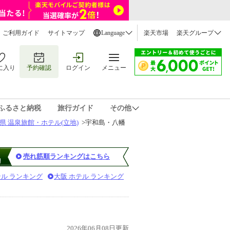
ご利用ガイド
サイトマップ
Language
楽天市場
楽天グループ
に入り
予約確認
ログイン
メニュー
ふるさと納税
旅行ガイド
その他
県 温泉旅館・ホテル(立地)
>
宇和島・八幡
売れ筋順ランキングはこちら
テル ランキング
大阪 ホテル ランキング
2026年06月08日更新