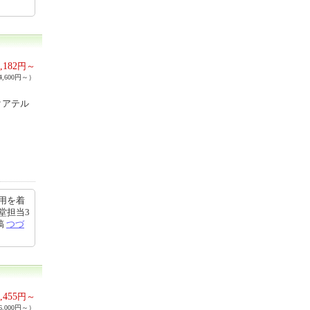
,182
円～
,600円～）
クアテル
用を着
堂担当3
稿
つづ
,455
円～
,000円～）