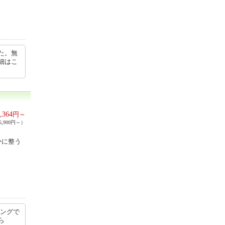
た。無
細はこ
,364
円～
,900円～）
かに整う
リングで
から