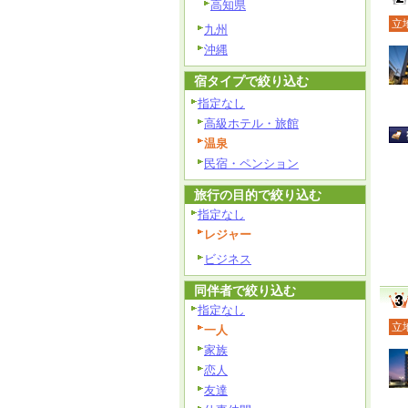
高知県
立
九州
沖縄
宿タイプで絞り込む
指定なし
高級ホテル・旅館
温泉
民宿・ペンション
旅行の目的で絞り込む
指定なし
レジャー
ビジネス
同伴者で絞り込む
指定なし
立
一人
家族
恋人
友達