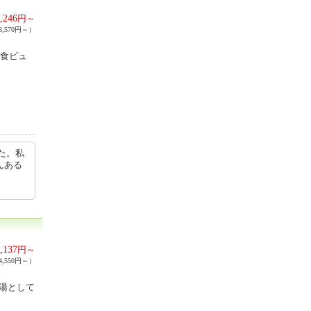
,246
円～
,570円～）
朝食ビュ
た。私
んある
,137
円～
,550円～）
の湯として