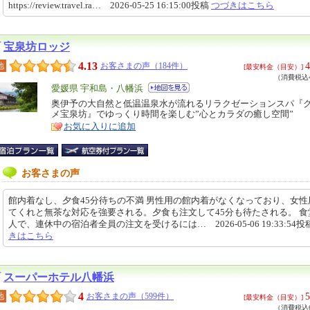
https://review.travel.ra… 2026-05-25 16:15:00投稿
つづきはこちら
宝泉坊ロッジ
4.13
4
地
お客さまの声（184件）
[最安料金（目安）]
（消費税込4
エ
愛媛県 宇和島・八幡浜
リ
奥伊予の大自然と低温温泉水が流れるリラクゼーションスパ『
特
メ宝泉坊』でゆっくり時間を楽しむ”心とカラダの癒し空間”
ア
徴
お気に入りに追加
お客さまの声
館内着なし、夕食45分待ちの不満 男性用の館内着がなくなっており、女性
てくれと無茶な対応を強要される。夕食も注文して45分も待たされる。 食
人で、連休中の宿泊者全員の注文を受けるには… 2026-05-06 19:33:54投
きはこちら
スーパーホテル八幡浜
4
5
地
お客さまの声（599件）
[最安料金（目安）]
（消費税込6