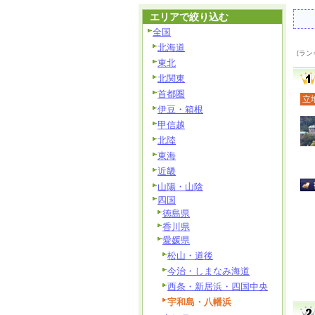
エリアで絞り込む
全国
北海道
[ラン
東北
北関東
首都圏
立
伊豆・箱根
甲信越
北陸
東海
近畿
山陽・山陰
四国
徳島県
香川県
愛媛県
松山・道後
今治・しまなみ海道
西条・新居浜・四国中央
宇和島・八幡浜