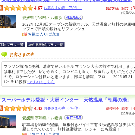
4.67
3
地
お客さまの声（750件）
[最安料金（目安）]
（消費税込3
エ
愛媛県 宇和島・八幡浜
リ
2022年12月8日オープンの新築ホテル。天然温泉と無料の健康
特
ッフェで日頃の疲れをリフレッシュ
ア
徴
お気に入りに追加
お客さまの声
マラソン前泊に便利、清潔で良いホテル マラソン大会の前泊で利用しまし
は車利用でしたが、駅から近く、コンビニも近く、飲食店も周りにたくさ
ので、ロケーションは良いと思います。部屋も清潔、フロ… 2026-05-31
12:15:18投稿
つづきはこちら
スーパーホテル愛媛・大洲インター 天然温泉「朝霧の湯」
4.43
4
地
お客さまの声（749件）
[最安料金（目安）]
（消費税込4
エ
愛媛県 宇和島・八幡浜
リ
駐車場を約80台完備。 屋根付きバイク置有り/天然温泉は美肌
特
親しまれています。無料健康朝食、レジャーにも最適！
ア
徴
お気に入りに追加