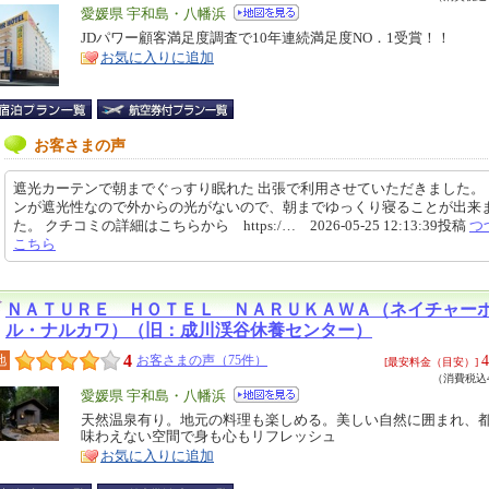
エ
愛媛県 宇和島・八幡浜
リ
JDパワー顧客満足度調査で10年連続満足度NO．1受賞！！
特
お気に入りに追加
ア
徴
お客さまの声
遮光カーテンで朝までぐっすり眠れた 出張で利用させていただきました。
ンが遮光性なので外からの光がないので、朝までゆっくり寝ることが出来
た。 クチコミの詳細はこちらから https:/… 2026-05-25 12:13:39投稿
つ
こちら
ＮＡＴＵＲＥ ＨＯＴＥＬ ＮＡＲＵＫＡＷＡ（ネイチャー
ル・ナルカワ）（旧：成川渓谷休養センター）
4
4
地
お客さまの声（75件）
[最安料金（目安）]
（消費税込4
エ
愛媛県 宇和島・八幡浜
リ
天然温泉有り。地元の料理も楽しめる。美しい自然に囲まれ、
特
味わえない空間で身も心もリフレッシュ
ア
徴
お気に入りに追加