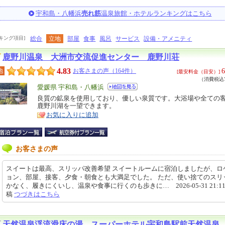
宇和島・八幡浜
売れ筋
温泉旅館・ホテルランキングはこちら
キング項目]
総合
立地
部屋
食事
風呂
サービス
設備・アメニティ
鹿野川温泉 大洲市交流促進センター 鹿野川荘
4.83
6
地
お客さまの声（164件）
[最安料金（目安）]
（消費税込7
エ
愛媛県 宇和島・八幡浜
リ
良質の鉱泉を使用しており、優しい泉質です。大浴場や全ての
特
鹿野川湖を一望できます。
ア
徴
お気に入りに追加
お客さまの声
スイートは最高、スリッパ改善希望 スイートルームに宿泊しましたが、ロ
ョン、部屋、接客、夕食・朝食とも大満足でした。 ただ、使い捨てのスリ
かなく、履きにくいし、温泉や食事に行くのも歩きに… 2026-05-31 21:11
稿
つづきはこちら
天然温泉渓流滑床の湯 スーパーホテル宇和島駅前天然温泉