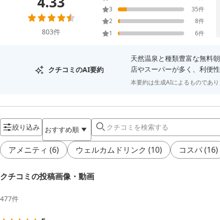
4.33
3
35
件
2
8
件
803
件
1
6
件
天然温泉と種類豊富な無料朝
店やスーパーが多く、利便性
クチコミのAI要約
本要約は生成AIによるものであ
絞り込み
おすすめ順
アメニティ
(
6
)
ウェルカムドリンク
(
10
)
コスパ
(
16
)
クチコミの投稿画像・動画
477
件