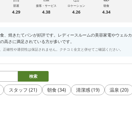
部屋
接客・サービス
ロケーション
朝食
4.29
4.38
4.26
4.34
食、焼きたてパンが好評です。レディースルームの美容家電やウェルカ
の高さに満足されている方が多いです。
り、正確性や適切性は保証されません。クチコミ全文と併せてご確認ください。
検索
スタッフ
(
21
)
朝食
(
34
)
清潔感
(
19
)
温泉
(
20
)