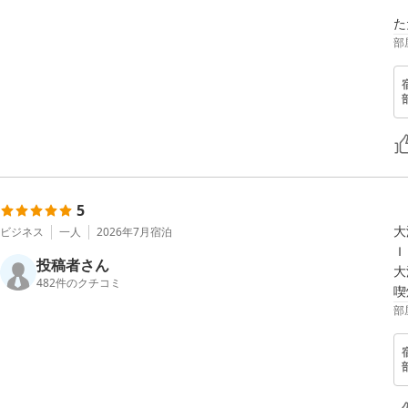
た
部
5
大
ビジネス
一人
2026年7月
宿泊
Ｉ
投稿者さん
大
482
件のクチコミ
喫
部