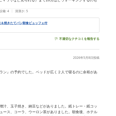
|
設備
:
4
清潔さ
:
5
泉＆焼きたてパン朝食ビュッフェ付
不適切なクチコミを報告する
2026年5月8日
投稿
ラン』の予約でした。ベッドが広く２人で寝るのに余裕があ
噌汁、玉子焼き、納豆などがありました。紙トレー・紙コッ
ュース、コーラ、ウーロン茶がありました。朝食後、ホテル