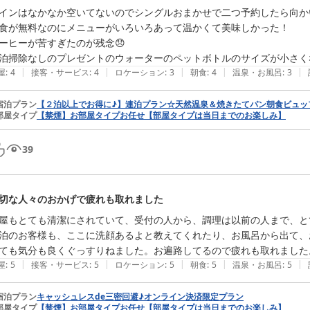
インはなかなか空いてないのでシングルおまかせで二つ予約したら向か
食が無料なのにメニューがいろいろあって温かくて美味しかった！

ーヒーが苦すぎたのが残念😞

泊掃除なしのプレゼントのウォーターのペットボトルのサイズが小さくな
|
|
|
|
|
屋
:
4
接客・サービス
:
4
ロケーション
:
3
朝食
:
4
温泉・お風呂
:
3
宿泊プラン
【２泊以上でお得に♪】連泊プラン☆天然温泉＆焼きたてパン朝食ビュッ
部屋タイプ
【禁煙】お部屋タイプお任せ【部屋タイプは当日までのお楽しみ】
39
切な人々のおかげで疲れも取れました
屋もとても清潔にされていて、受付の人から、調理は以前の人まで、と
泊のお客様も、ここに洗顔あるよと教えてくれたり、お風呂から出て、
ても気分も良くぐっすりねました。お遍路してるので疲れも取れました
|
|
|
|
|
屋
:
5
接客・サービス
:
5
ロケーション
:
5
朝食
:
5
温泉・お風呂
:
5
宿泊プラン
キャッシュレスde三密回避♪オンライン決済限定プラン
部屋タイプ
【禁煙】お部屋タイプお任せ【部屋タイプは当日までのお楽しみ】