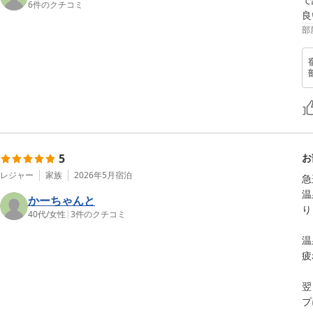
6
件のクチコミ
良
部
5
お
レジャー
家族
2026年5月
宿泊
急
温
かーちゃんと
り
40代
/
女性
|
3
件のクチコミ
温
疲
翌
プ