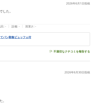
2026年6月1日
投稿
した。

|
|
風呂
:
-
設備
:
-
清潔さ
:
-
たてパン朝食ビュッフェ付
不適切なクチコミを報告する
2026年6月30日
投稿
。
