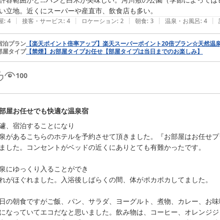
い立地。近くにスーパーや産直市、飲食店も多い。
|
|
|
|
|
屋
:
4
接客・サービス
:
4
ロケーション
:
2
朝食
:
3
温泉・お風呂
:
4
宿泊プラン
【楽天ポイント倍率アップ】楽天スーパーポイント20倍プラン☆天然温
部屋タイプ
【禁煙】お部屋タイプお任せ【部屋タイプは当日までのお楽しみ】
100
部屋お任せでも快適な温泉宿
遽、宿泊することになり

泉があるこちらのホテルを予約させて頂きました。『お部屋はお任せプ
ました。コンセントがベッドの近くにありとても有難かったです。

泉にゆっくり入ることができ

れがほぐれました。入浴後しばらくの間、体がポカポカしてました。

日の朝食ですがご飯、パン、サラダ、ヨーグルト、煮物、カレー、お味
になっていてエコだなと思いました。飲み物は、コーヒー、オレンジジ