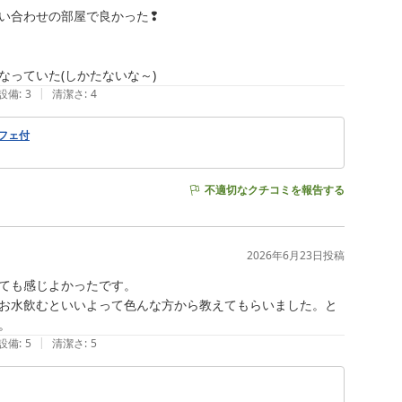
い合わせの部屋で良かった❢

っていた(しかたないな～)
|
設備
:
3
清潔さ
:
4
フェ付
不適切なクチコミを報告する
2026年6月23日
投稿
ても感じよかったです。

お水飲むといいよって色んな方から教えてもらいました。と
。
|
設備
:
5
清潔さ
:
5