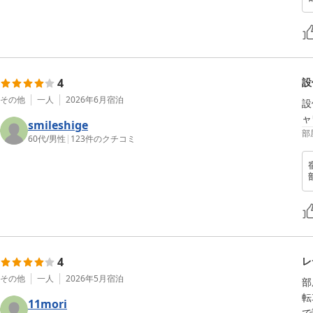
4
設
その他
一人
2026年6月
宿泊
設
ャ
smileshige
部
60代
/
男性
|
123
件のクチコミ
4
レ
その他
一人
2026年5月
宿泊
部
転
11mori
で