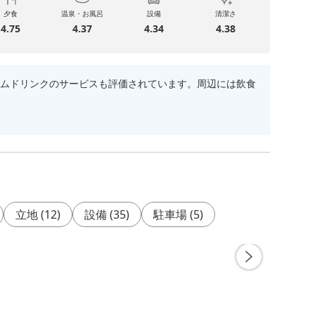
夕食
温泉・お風呂
設備
清潔さ
4.75
4.37
4.34
4.38
ムドリンクのサービスも評価されています。周辺には飲食
立地
(
12
)
設備
(
35
)
駐車場
(
5
)