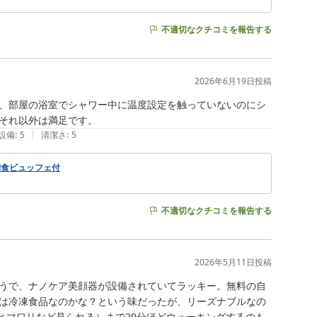
不適切なクチコミを報告する
2026年6月19日
投稿
、部屋の浴室でシャワー中に温度設定を触っていないのにシ
それ以外は満足です。
|
設備
:
5
清潔さ
:
5
朝食ビュッフェ付
不適切なクチコミを報告する
2026年5月11日
投稿
うで、ナノケア美顔器が設備されていてラッキー。無料の自
は冷凍食品なのかな？という味だったが、リーズナブルなの
ヒマワリなど見られる）まで20分ほどウォーキングするのも