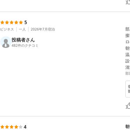
5
部
ビジネス
一人
2026年7月
宿泊
接
投稿者さん
ロ
482
件のクチコミ
朝
温
設
清
部
4
朝