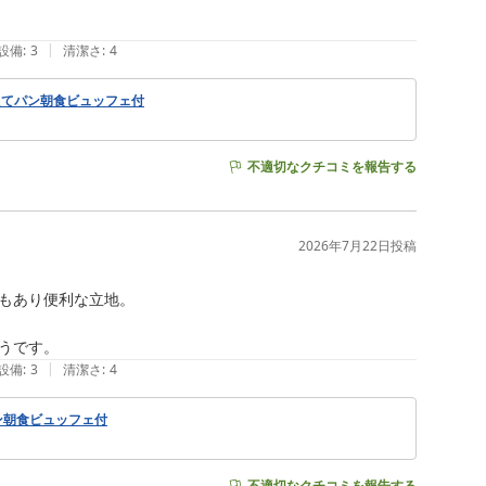
|
設備
:
3
清潔さ
:
4
たてパン朝食ビュッフェ付
不適切なクチコミを報告する
2026年7月22日
投稿
もあり便利な立地。

うです。
|
設備
:
3
清潔さ
:
4
ン朝食ビュッフェ付
不適切なクチコミを報告する