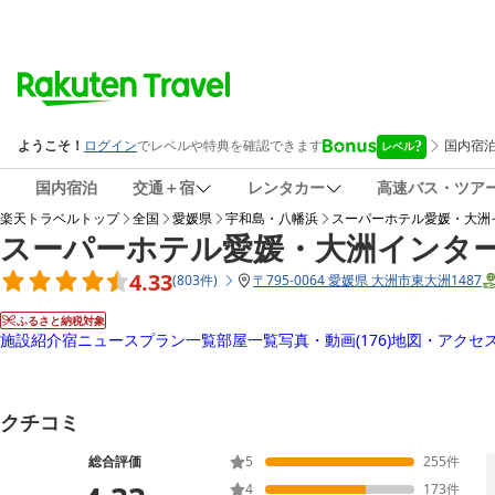
国内宿泊
交通＋宿
レンタカー
高速バス・ツア
楽天トラベルトップ
全国
愛媛県
宇和島・八幡浜
スーパーホテル愛媛・大洲
スーパーホテル愛媛・大洲インタ
4.33
(
803
件
)
〒
795-0064 愛媛県 大洲市東大洲1487
ふるさと納税対象
施設紹介
宿ニュース
プラン一覧
部屋一覧
写真・動画
(176)
地図・アクセ
クチコミ
総合評価
5
255
件
4
173
件