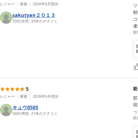
レジャー
家族
2026年6月
宿泊
ツ
朝
sakutyan２０１３
コ
70代
/
女性
|
33
件のクチコミ
連
部
5
親
レジャー
家族
2026年6月
宿泊
部
宿
キュウ0505
っ
50代
/
男性
|
21
件のクチコミ
部