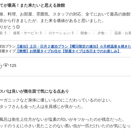
てが最高！また来たいと思える旅館
泉、料理、お部屋、雰囲気、スタッフの対応、全てにおいて最高の旅館で
京から行きましたが、また来る価値があると思いました。

りがとう😊
|
|
|
|
|
屋
:
5
接客・サービス
:
5
ロケーション
:
5
朝食
:
-
夕食
:
-
温泉・お
宿泊プラン
【連泊】土日・日月２連泊プラン【曜日限定の連泊】☆天然温泉＆焼き
部屋タイプ
【禁煙】お部屋タイプお任せ【部屋タイプは当日までのお楽しみ】
125
スパは良いが衛生面で気になる点あり
ーガニックなど身体に優しいものにこだわっているのがよい。

タッフさんも会った人は全員感じが良かった。

風呂は衛生上仕方がないが塩素の匂いがキツかったのが残念だった。

ッドのうえに小さい見たことのない黒い虫が一匹だけいたのが気になった