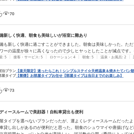
70
備新しく快適、朝食も美味しいが浴室に難あり
備も新しく快適に過ごすことができました。朝食は美味しかった。ただ
ワーの温度が徐々に高くなったので少しヒヤっとしたことが減点です。
|
|
|
|
|
屋
:
5
接客・サービス
:
5
ロケーション
:
4
朝食
:
5
温泉・お風呂
:
2
宿泊プラン
【楽天限定】迷ったらこれ！シンプルステイ☆天然温泉＆焼きたてパン
部屋タイプ
【禁煙】お部屋タイプお任せ【部屋タイプは当日までのお楽しみ】
73
ディースルームで美顔器！自転車貸出も便利
屋タイプを選べないプランだったが、運よくレディースルームだったよ
車貸し出しがあるのが便利だと思った。朝食のシュウマイや唐揚げなど
許容範囲かと…パンと白米が美味しい。河川敷の公園（季節によっては