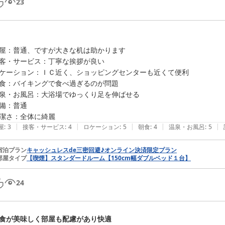
23
屋：普通、ですが大きな机は助かります

客・サービス：丁寧な挨拶が良い

ケーション：ＩＣ近く、ショッピングセンターも近くて便利

食：バイキングで食べ過ぎるのが問題

泉・お風呂：大浴場でゆっくり足を伸ばせる

備：普通

潔さ：全体に綺麗
|
|
|
|
|
屋
:
3
接客・サービス
:
4
ロケーション
:
5
朝食
:
4
温泉・お風呂
:
5
宿泊プラン
キャッシュレスde三密回避♪オンライン決済限定プラン
部屋タイプ
【喫煙】スタンダードルーム【150cm幅ダブルベッド１台】
24
食が美味しく部屋も配慮があり快適