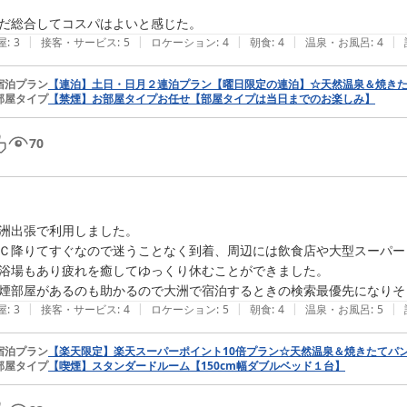
だ総合してコスパはよいと感じた。
|
|
|
|
|
屋
:
3
接客・サービス
:
5
ロケーション
:
4
朝食
:
4
温泉・お風呂
:
4
宿泊プラン
【連泊】土日・日月２連泊プラン【曜日限定の連泊】☆天然温泉＆焼き
部屋タイプ
【禁煙】お部屋タイプお任せ【部屋タイプは当日までのお楽しみ】
70
洲出張で利用しました。

Ｃ降りてすぐなので迷うことなく到着、周辺には飲食店や大型スーパー
浴場もあり疲れを癒してゆっくり休むことができました。

煙部屋があるのも助かるので大洲で宿泊するときの検索最優先になりそ
|
|
|
|
|
屋
:
3
接客・サービス
:
4
ロケーション
:
5
朝食
:
4
温泉・お風呂
:
5
宿泊プラン
【楽天限定】楽天スーパーポイント10倍プラン☆天然温泉＆焼きたてパ
部屋タイプ
【喫煙】スタンダードルーム【150cm幅ダブルベッド１台】