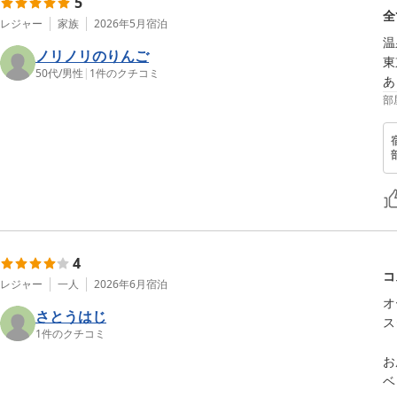
5
全
レジャー
家族
2026年5月
宿泊
温
ノリノリのりんご
東
50代
/
男性
|
1
件のクチコミ
あ
部
4
コ
レジャー
一人
2026年6月
宿泊
オ
さとうはじ
ス
1
件のクチコミ
お
ベ