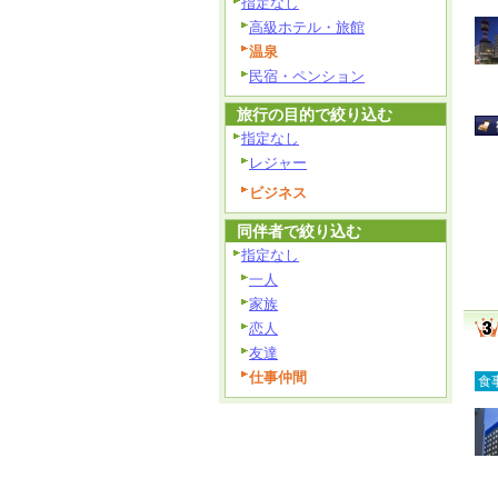
指定なし
高級ホテル・旅館
温泉
民宿・ペンション
旅行の目的で絞り込む
指定なし
レジャー
ビジネス
同伴者で絞り込む
指定なし
一人
家族
恋人
友達
仕事仲間
食