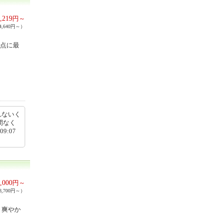
,219
円～
,640円～）
拠点に最
れないく
間なく
9:07
,000
円～
,700円～）
。爽やか