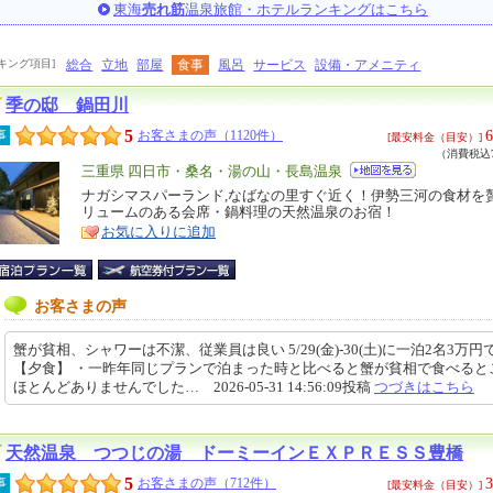
東海
売れ筋
温泉旅館・ホテルランキングはこちら
キング項目]
総合
立地
部屋
食事
風呂
サービス
設備・アメニティ
季の邸 鍋田川
5
6
事
お客さまの声（1120件）
[最安料金（目安）]
（消費税込7
エ
三重県 四日市・桑名・湯の山・長島温泉
リ
ナガシマスパーランド,なばなの里すぐ近く！伊勢三河の食材を
特
リュームのある会席・鍋料理の天然温泉のお宿！
ア
徴
お気に入りに追加
お客さまの声
蟹が貧相、シャワーは不潔、従業員は良い 5/29(金)-30(土)に一泊2名3万
【夕食】 ・一昨年同じプランで泊まった時と比べると蟹が貧相で食べると
ほとんどありませんでした… 2026-05-31 14:56:09投稿
つづきはこちら
天然温泉 つつじの湯 ドーミーインＥＸＰＲＥＳＳ豊橋
5
3
事
お客さまの声（712件）
[最安料金（目安）]