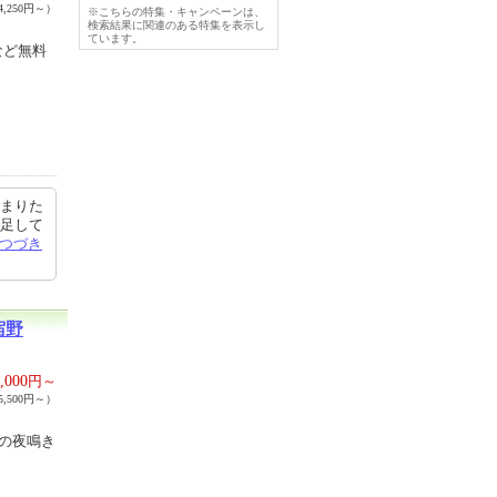
,250円～）
※こちらの特集・キャンペーンは、
検索結果に関連のある特集を表示し
ています。
など無料
泊まりた
満足して
つづき
宿野
,000
円～
,500円～）
物の夜鳴き