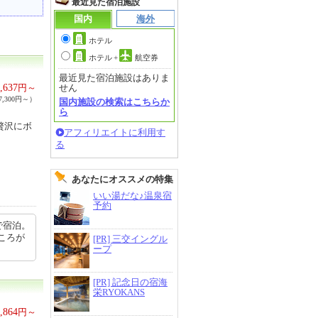
最近見た宿泊施設
国内
海外
ホテル
ホテル
+
航空券
最近見た宿泊施設はありま
,637
円～
せん
,300円～）
国内施設の検索はこちらか
ら
贅沢にボ
アフィリエイトに利用す
る
あなたにオススメの特集
いい湯だな♪温泉宿
予約
円で宿泊。
ころが
[PR] 三交イングル
ープ
[PR] 記念日の宿海
栄RYOKANS
,864
円～