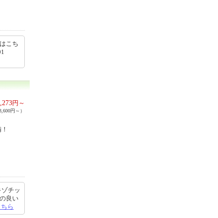
細はこち
01
,273
円～
,600円～）
備！
キゾチッ
ちの良い
こちら