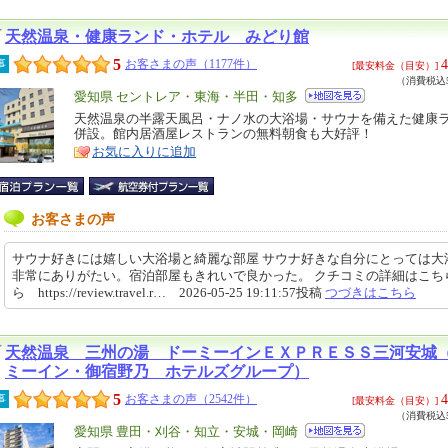
天然温泉・健康ランド・ホテル みどり館
5
4
事
お客さまの声（1177件）
[最安料金（目安）]
（消費税込5
エ
愛知県 セントレア・東海・半田・知多
リ
天然温泉の半露天風呂・ナノ水の大浴場・サウナを備えた健康
特
併設。館内居酒屋レストランの無料朝食も大好評！
ア
徴
お気に入りに追加
お客さまの声
サウナ好きには嬉しい大浴場と綺麗な部屋 サウナ好きな自分にとっては大
非常にありがたい。宿泊部屋もきれいで良かった。 クチコミの詳細はこち
ら https://review.travel.r… 2026-05-25 19:11:57投稿
つづきはこちら
天然温泉 三州の湯 ドーミーインＥＸＰＲＥＳＳ三河安城
ミーイン・御宿野乃 ホテルズグループ）
5
4
事
お客さまの声（2542件）
[最安料金（目安）]
（消費税込5
エ
愛知県 豊田・刈谷・知立・安城・岡崎