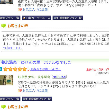
リ
夜間でも入浴可能！三河安城駅前唯一の天然温泉大浴場（サウ
特
備！名物の「夜鳴きそば」やアイスなど無料サービス！
ア
徴
お気に入りに追加
お客さまの声
仕事で利用、大浴場も気持ちよくおすすめです 仕事で利用しました。三河
伺うときは予約させていただいております。 大浴場も気持ちよく夜と朝、
ます。是非おすすめです。 クチコミの詳細はこち… 2026-06-02 15:47:0
づきはこちら
養老温泉 ゆせんの里 ホテルなでしこ
5
9
事
お客さまの声（543件）
[最安料金（目安）]
（消費税込10
エ
岐阜県 大垣・岐阜羽島
リ
SNSでも話題の汗蒸幕と多彩なサウナで【整う】宿泊★大人気
特
心身ともにリラックス★おちょぼさんまで車で約23分！
ア
徴
お気に入りに追加
お客さまの声