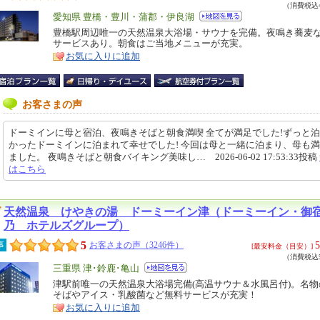
（消費税込4
エ
愛知県 豊橋・豊川・蒲郡・伊良湖
リ
豊橋駅周辺唯一の天然温泉大浴場・サウナを完備。夜鳴き蕎麦
特
サービスあり。朝食はご当地メニューが充実。
ア
徴
お気に入りに追加
お客さまの声
ドーミインに母と宿泊、夜鳴きそばと朝食満喫 全てが満足でした!ずっと
かったドーミインに泊まれて幸せでした! 今回は母と一緒に泊まり、母も
ました。 夜鳴きそばと朝食バイキング美味し… 2026-06-02 17:53:33投稿
はこちら
天然温泉 けやきの湯 ドーミーイン津（ドーミーイン・御
乃 ホテルズグループ）
5
5
事
お客さまの声（3246件）
[最安料金（目安）]
（消費税込5
エ
三重県 津･鈴鹿･亀山
リ
津駅前唯一の天然温泉大浴場完備(高温サウナ＆水風呂付)。名
特
そばやアイス・乳酸菌など無料サービスが充実！
ア
徴
お気に入りに追加