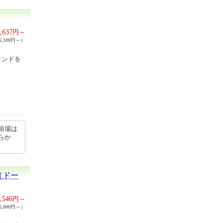
,637
円～
,100円～）
ランドを
浴場は
らか
（ドー
,546
円～
,000円～）