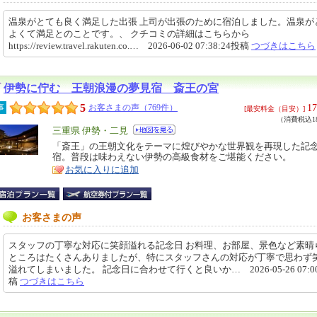
温泉がとても良く満足した出張 上司が出張のために宿泊しました。温泉が
よくて満足とのことです。、 クチコミの詳細はこちらから
https://review.travel.rakuten.co.… 2026-06-02 07:38:24投稿
つづきはこちら
伊勢に佇む 王朝浪漫の夢見宿 斎王の宮
5
17
事
お客さまの声（769件）
[最安料金（目安）]
（消費税込18
エ
三重県 伊勢・二見
リ
「斎王」の王朝文化をテーマに煌びやかな世界観を再現した記
特
宿。普段は味わえない伊勢の高級食材をご堪能ください。
ア
徴
お気に入りに追加
お客さまの声
スタッフの丁寧な対応に笑顔溢れる記念日 お料理、お部屋、景色など素晴
ところはたくさんありましたが、特にスタッフさんの対応が丁寧で思わず
溢れてしまいました。 記念日に合わせて行くと良いか… 2026-05-26 07:00
稿
つづきはこちら