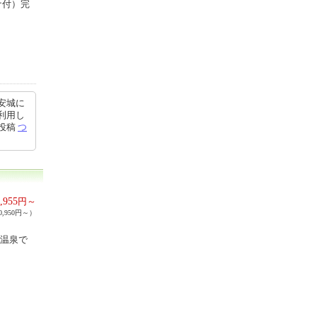
ナ付）完
安城に
利用し
3投稿
つ
,955
円～
,950円～）
の温泉で