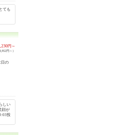
とても
,230
円～
,952円～）
念日の
らしい
笑顔が
:03投