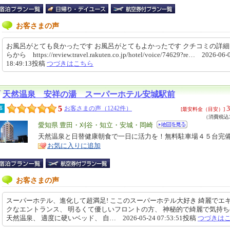
お客さまの声
お風呂がとても良かったです お風呂がとてもよかったです クチコミの詳
らから https://review.travel.rakuten.co.jp/hotel/voice/74629?re… 2026-06-
18:49:13投稿
つづきはこちら
天然温泉 安祥の湯 スーパーホテル安城駅前
5
3
事
お客さまの声（1242件）
[最安料金（目安）]
（消費税込3
エ
愛知県 豊田・刈谷・知立・安城・岡崎
リ
天然温泉と日替健康朝食で一日に活力を！無料駐車場４５台完
特
お気に入りに追加
ア
徴
お客さまの声
スーパーホテル、進化して超満足! ここのスーパーホテル大好き 綺麗でエ
クなエントランス、 明るくて優しいフロントの方、 神秘的で綺麗で気持
天然温泉、 適度に硬いベッド、 自… 2026-05-24 07:53:51投稿
つづきは