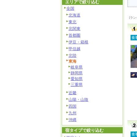
エリアで絞り込む
全国
北海道
[ラン
東北
北関東
首都圏
食
伊豆・箱根
甲信越
北陸
東海
岐阜県
静岡県
愛知県
三重県
近畿
山陽・山陰
四国
九州
沖縄
宿タイプで絞り込む
食