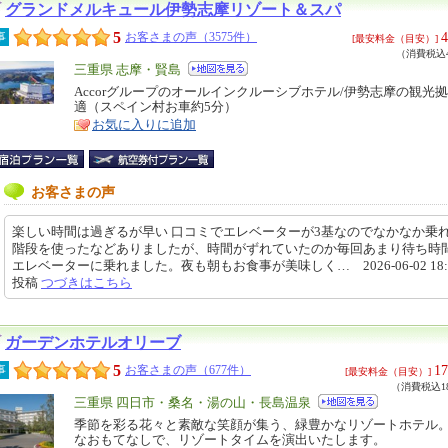
グランドメルキュール伊勢志摩リゾート＆スパ
5
4
事
お客さまの声（3575件）
[最安料金（目安）]
（消費税込4
エ
三重県 志摩・賢島
リ
Accorグループのオールインクルーシブホテル/伊勢志摩の観光
特
適（スペイン村お車約5分）
ア
徴
お気に入りに追加
お客さまの声
楽しい時間は過ぎるが早い 口コミでエレベーターが3基なのでなかなか乗
階段を使ったなどありましたが、時間がずれていたのか毎回あまり待ち時
エレベーターに乗れました。夜も朝もお食事が美味しく… 2026-06-02 18:0
投稿
つづきはこちら
ガーデンホテルオリーブ
5
17
事
お客さまの声（677件）
[最安料金（目安）]
（消費税込18
エ
三重県 四日市・桑名・湯の山・長島温泉
リ
季節を彩る花々と素敵な笑顔が集う、緑豊かなリゾートホテル
特
なおもてなしで、リゾートタイムを演出いたします。
ア
徴