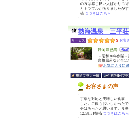
の方は感じ良い人ばかり ツ
とトラブルがありましたがすぐに解
稿
つづきはこちら
熱海温泉 三平荘
5
サービス
お客さ
エ
静岡県 熱海
リ
－昭和36年創業
特
泉檜風呂など全1
ア
徴
お気に入りに
お客さまの声
丁寧な対応と美味しい食事、
した。ご飯もおいしかったで
チはあったと思います。食事の時
12:58:51投稿
つづきはこちら