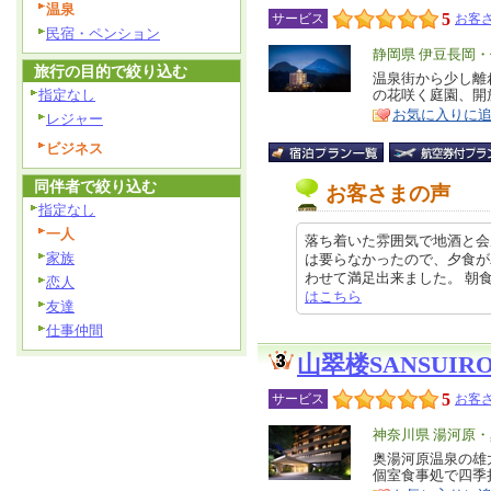
温泉
5
サービス
お客さ
民宿・ペンション
エ
静岡県 伊豆長岡
旅行の目的で絞り込む
リ
温泉街から少し離
特
指定なし
の花咲く庭園、開
ア
徴
お気に入りに
レジャー
ビジネス
同伴者で絞り込む
お客さまの声
指定なし
一人
落ち着いた雰囲気で地酒と会
家族
は要らなかったので、夕食が
わせて満足出来ました。 朝食はバイ
恋人
はこちら
友達
仕事仲間
山翠楼SANSUIR
5
サービス
お客さ
エ
神奈川県 湯河原
リ
奥湯河原温泉の雄
特
個室食事処で四季
ア
徴