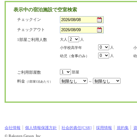
表示中の宿泊施設で空室検索
チェックイン
チェックアウト
1部屋ご利用人数
大人
人
人
小学校高学年
小
人
幼児（食事のみ）
幼
ご利用部屋数
部屋
料金
～
（1部屋1泊あたり）
会社情報
個人情報保護方針
社会的責任[CSR]
採用情報
規約集
© Rakuten Group, Inc.