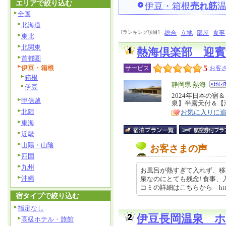
エリアで絞り込む
伊豆・箱根
売れ筋
全国
北海道
[ランキング項目]
総合
立地
部屋
食事
東北
北関東
熱海倶楽部 迎賓
首都圏
伊豆・箱根
5
サービス
お客さ
箱根
エ
静岡県 熱海
伊豆
リ
2024年日本の宿
特
甲信越
泉】半露天付＆【海
ア
徴
北陸
お気に入りに
東海
近畿
山陽・山陰
お客さまの声
四国
九州
お風呂が熱すぎて入れず、移
沖縄
泉なのにとても残念! 食事
コミの詳細はこちらから https:/
宿タイプで絞り込む
指定なし
伊豆長岡温泉 
高級ホテル・旅館