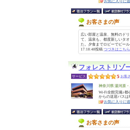
お気に入りに
お客さまの声
広い部屋と温泉、無料のドリ
て、温泉も、都度新しいタオ
た。夕食までロビーでビールやソ
17:18:48投稿
つづきはこちら
フォレストリゾ
5
サービス
お客さ
エ
神奈川県 湯河原
リ
Wi-Fi全館完備
特
からの送迎バスは
ア
徴
お気に入りに
お客さまの声