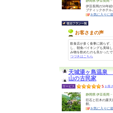
エ
静岡県 伊豆長岡
リ
伊豆長岡の50年
特
ブティックホテル
ア
徴
お気に入りに
お客さまの声
飲食店が多く食事に困らず、
し、朝食バイキングも美味し
み物を飲めたのも良かったです。 
つづきはこちら
天城湯ヶ島温泉
山の古民家
5
サービス
お客さ
エ
静岡県 伊豆長岡
リ
巨石と巨木の露天
特
館。
ア
徴
お気に入りに