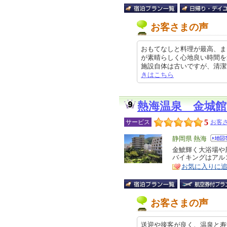
お客さまの声
おもてなしと料理が最高、ま
が素晴らしく心地良い時間を
施設自体は古いですが、清潔で快適
きはこちら
熱海温泉 金城
5
サービス
お客さ
エ
静岡県 熱海
リ
金鯱輝く大浴場や
特
バイキングはアル
ア
徴
お気に入りに
お客さまの声
送迎や接客が良く、温泉と寿