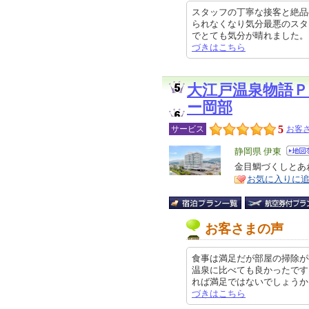
スタッフの丁寧な接客と絶品
られなくなり気分最悪のスタ
でとても気分が晴れました。 居室
づきはこちら
大江戸温泉物語
ー岡部
5
サービス
お客さ
エ
静岡県 伊東
リ
金目鯛づくしとあ
特
お気に入りに
ア
徴
お客さまの声
食事は満足だが部屋の掃除が
温泉に比べても良かったです
れば満足ではないでしょうか。 た
づきはこちら