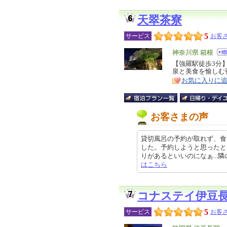
天翠茶寮
5
サービス
お客さ
エ
神奈川県 箱根
リ
【強羅駅徒歩3分
特
泉と美食を愉しむ
ア
徴
お気に入りに
お客さまの声
貸切風呂の予約が取れず、食
した。予約しようと思ったとき
りがあるといいのになぁ...隣の会
はこちら
コナステイ伊豆
5
サービス
お客さ