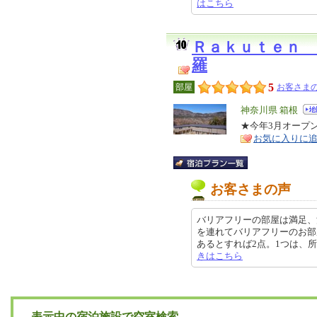
はこちら
Ｒａｋｕｔｅｎ 
羅
5
部屋
お客さまの
エ
神奈川県 箱根
リ
★今年3月オープ
特
お気に入りに
ア
徴
お客さまの声
バリアフリーの部屋は満足、
を連れてバリアフリーのお部
あるとすれば2点。1つは、所々清掃
きはこちら
表示中の宿泊施設で空室検索