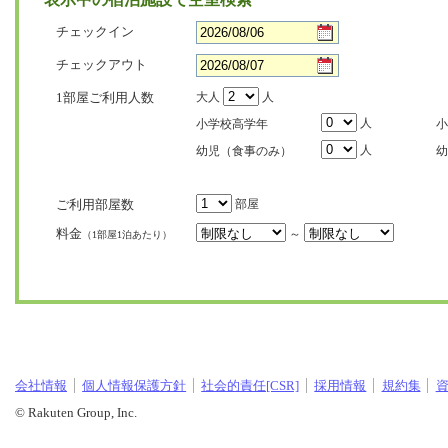
チェックイン
チェックアウト
1部屋ご利用人数
大人
人
人
小学校高学年
小
人
幼児（食事のみ）
幼
ご利用部屋数
部屋
料金
～
（1部屋1泊あたり）
会社情報
個人情報保護方針
社会的責任[CSR]
採用情報
規約集
© Rakuten Group, Inc.