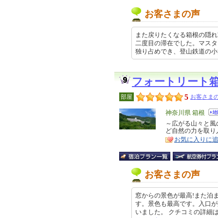
お客さまの声
また戻りたくなる箱根の隠れ家
二度目の滞在でした。マスタ
独り占めでき、登山鉄道の小涌… 2
フォートリート
5
部屋
お客さまの
エ
神奈川県 箱根
リ
～広がる山々と風
特
ど自然の力を取り
ア
徴
お気に入りに
お客さまの声
窓からの景色が最高!また泊
す。景色も最高です。入口が
いました。 クチコミの詳細はこちら