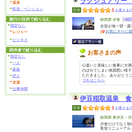
ラグジュアリー
温泉
民宿・ペンション
5
部屋
お客さまの
旅行の目的で絞り込む
エ
静岡県 伊東
指定なし
リ
全室が海一望・露
特
お気に入りに
レジャー
ア
徴
ビジネス
同伴者で絞り込む
お客さまの声
指定なし
一人
心遣いと美味しい食事に大満
家族
のぼせてしまい体調悪い様子
ただきました。 ありがとうござい
恋人
づきはこちら
友達
仕事仲間
伊豆稲取温泉 
5
部屋
お客さまの
エ
静岡県 東伊豆・河
リ
夕食だけでなく朝食
特
客室リニューアル
ア
徴