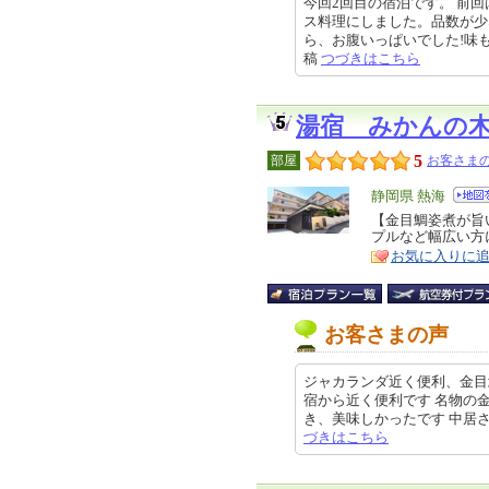
今回2回目の宿泊です。 前
ス料理にしました。品数が少
ら、お腹いっぱいでした!味も素晴
稿
つづきはこちら
湯宿 みかんの
5
部屋
お客さまの
エ
静岡県 熱海
リ
【金目鯛姿煮が旨
特
プルなど幅広い方
ア
徴
お気に入りに
お客さまの声
ジャカランダ近く便利、金目
宿から近く便利です 名物の
き、美味しかったです 中居さんも
づきはこちら