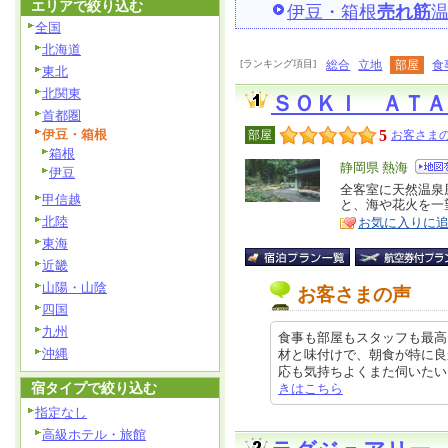
エリアで絞り込む
伊豆・箱根
売れ筋
全国
北海道
[ランキング項目]
総合
立地
部屋
食
東北
北関東
ＳＯＫＩ ＡＴ
首都圏
伊豆・箱根
5
部屋
お客さまの
箱根
エ
静岡県 熱海
伊豆
リ
全客室に天然温泉
特
甲信越
と、海や花火を一
ア
徴
北陸
お気に入りに
東海
近畿
山陽・山陰
お客さまの声
四国
九州
食事も部屋もスタッフも最高
沖縄
材と味付けで、朝食が特に良
応も気持ちよくまた伺いたいと思いま
宿タイプで絞り込む
きはこちら
指定なし
高級ホテル・旅館