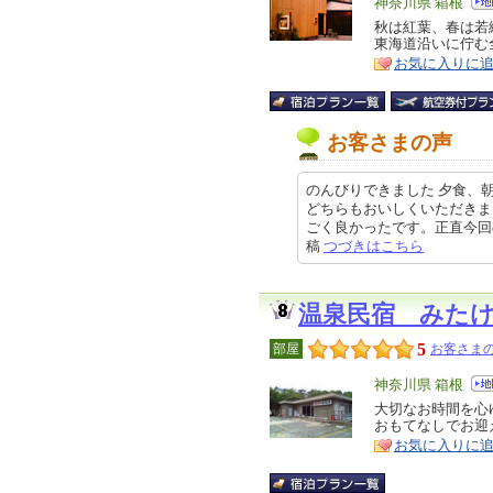
エ
神奈川県 箱根
リ
秋は紅葉、春は若
特
東海道沿いに佇む
ア
徴
お気に入りに
お客さまの声
のんびりできました 夕食、
どちらもおいしくいただきま
ごく良かったです。正直今回の旅行
稿
つづきはこちら
温泉民宿 みた
5
部屋
お客さまの
エ
神奈川県 箱根
リ
大切なお時間を心
特
おもてなしでお迎
ア
徴
お気に入りに