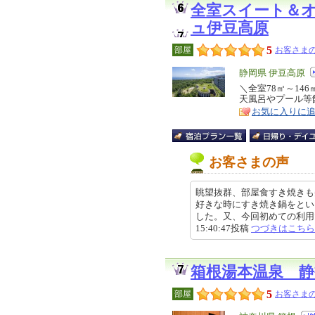
全室スイート＆
ュ伊豆高原
5
部屋
お客さまの
エ
静岡県 伊豆高原
リ
＼全室78㎡～14
特
天風呂やプール等
ア
徴
お気に入りに
お客さまの声
眺望抜群、部屋食すき焼きも
好きな時にすき焼き鍋をとい
した。又、今回初めての利用だっ
15:40:47投稿
つづきはこちら
箱根湯本温泉 静
5
部屋
お客さまの