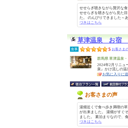
せせらぎ聴きながら贅沢な食
せせらぎを聴きながら見た目
た。 のんびりできました～ありが
づきはこちら
草津温泉 お宿
5
食事
お客さまの
エ
群馬県 草津温泉
リ
2024年2月リニ
特
泉』かけ流しの温
ア
徴
お気に入りに
お客さまの声
湯畑近くで食べ歩き満喫の草
が出来ました。 湯畑がすぐ
ました。 素泊まりなので、食べ歩
づきはこちら