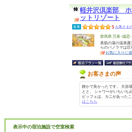
軽井沢倶楽部 
ットリゾート
5
食事
お客さまの
エ
群馬県 万座･嬬恋
リ
美肌の湯の温泉露
特
らのパノラマは圧
ア
徴
お気に入りに
お客さまの声
静かで良かったです。 大浴場
とと、 シャワーがいちいち
ビッフェは、カニがあったこと。ビ
はこちら
表示中の宿泊施設で空室検索