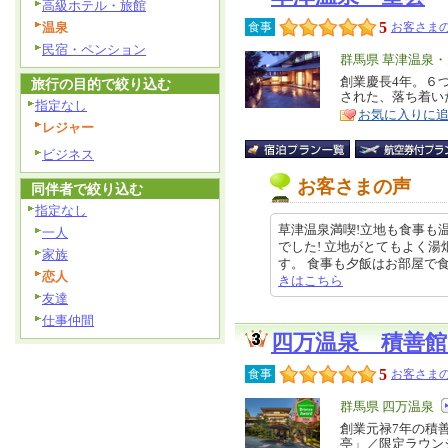
高級ホテル・旅館
5
温泉
食事
お客さまの
民宿・ペンション
エ
群馬県 草津温泉
リ
創業慶長4年。６
特
旅行の目的で絞り込む
された、落ち着い
ア
徴
指定なし
お気に入りに
レジャー
ビジネス
お客さまの声
同伴者で絞り込む
指定なし
草津温泉満喫!立地も食事も
一人
でした! 立地がとてもよく
家族
す。 食事も夕飯はお部屋で食べるこ
恋人
きはこちら
友達
仕事仲間
四万温泉 積善館
5
食事
お客さまの
エ
群馬県 四万温泉
リ
創業元禄7年の積
特
亭」／限定ラウン