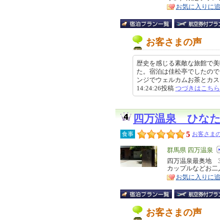
ア
徴
お気に入りに
お客さまの声
歴史を感じる素敵な旅館で美
た。宿泊は佳松亭でしたので
ンジでウェルカムお茶とカステラ
14:24:26投稿
つづきはこちら
四万温泉 ひな
5
食事
お客さまの
エ
群馬県 四万温泉
リ
四万温泉最奥地 
特
カップルなどお二
ア
徴
お気に入りに
お客さまの声