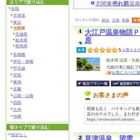
エリアで絞り込む
北関東
売れ筋
温
全国
北海道
[ランキング項目]
総合
立地
部屋
食
東北
北関東
大江戸温泉物語
茨城県
原
栃木県
群馬県
5
食事
お客さまの
首都圏
エ
栃木県 塩原・矢
伊豆・箱根
リ
七絃の滝に臨むプ
特
甲信越
お気に入りに
ア
徴
北陸
東海
近畿
お客さまの声
山陽・山陰
四国
部屋も広く、バイキングも最
九州
足のホテルでした。また行
沖縄
https://review.travel.rakut
宿タイプで絞り込む
指定なし
草津温泉 望雲