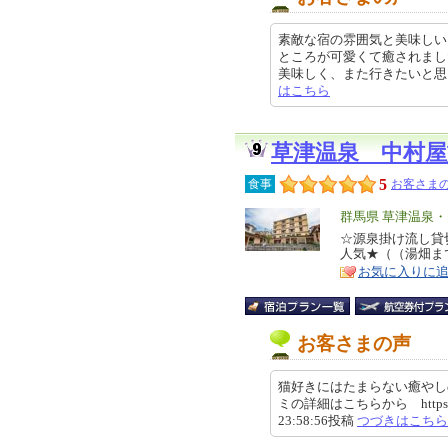
素敵な宿の雰囲気と美味しい
ところが可愛くて癒されまし
美味しく、また行きたいと思います。
はこちら
草津温泉 中村屋
5
食事
お客さまの
エ
群馬県 草津温泉
リ
☆源泉掛け流し貸
特
人気★（（湯畑ま
ア
徴
お気に入りに
お客さまの声
猫好きにはたまらない癒やしの
ミの詳細はこちらから https://revie
23:58:56投稿
つづきはこちら