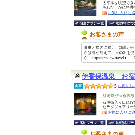
リ
太平洋を眺望でき
特
あわび、かに料理
ア
徴
お気に入りに
お客さまの声
食事と接客に満足、部屋から
らは海が見えて、日の出を見
ら https://review.travel.r…
伊香保温泉 お宿
5
食事
お客さまの
エ
群馬県 伊香保温
リ
石段街入り口に佇
特
たラグジュアリー
ア
徴
お気に入りに
お客さまの声