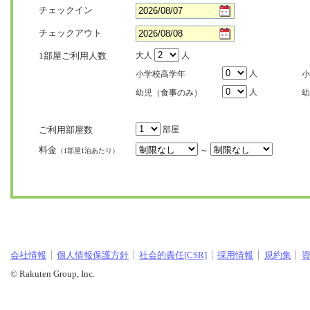
チェックイン
チェックアウト
1部屋ご利用人数
大人
人
人
小学校高学年
小
人
幼児（食事のみ）
幼
ご利用部屋数
部屋
料金
～
（1部屋1泊あたり）
会社情報
個人情報保護方針
社会的責任[CSR]
採用情報
規約集
© Rakuten Group, Inc.