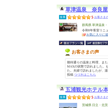
草津温泉 奈良屋
5
食事
お客さまの
エ
群馬県 草津温泉
リ
令和8年客室リニ
特
お気に入りに
ア
徴
お客さまの声
期待通りの温泉と料理、また
MAXの状態で訪れました。
た。夫婦で訪れましたが、湯は勿論
投稿
つづきはこちら
五浦観光ホテル
5
食事
お客さまの
エ
茨城県 日立・北