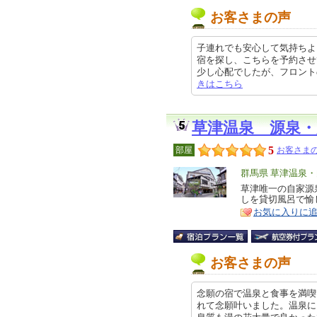
お客さまの声
子連れでも安心して気持ちよ
宿を探し、こちらを予約させ
少し心配でしたが、フロントの方も
きはこちら
草津温泉 源泉・
5
部屋
お客さまの
エ
群馬県 草津温泉
リ
草津唯一の自家源
特
しを貸切風呂で愉
ア
徴
お気に入りに
お客さまの声
念願の宿で温泉と食事を満喫
れて念願叶いました。温泉に