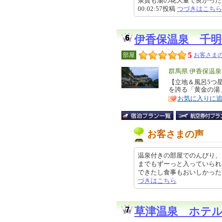
泉質も湯の花大量で良かったです
00:02:57投稿
つづきはこちら
伊香保温泉 千
5
部屋
お客さまの
エ
群馬県 伊香保温
リ
【立地＆風呂5つ
特
を誇る「黄金の湯
ア
徴
お気に入りに
お客さまの声
温泉付きの部屋でのんびり、
までもずーっと入っていられ
できたし食事もおいしかったです。
づきはこちら
草津温泉 ホテ