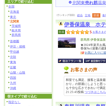
エリアで絞り込む
北関東
売れ筋
温
全国
北海道
[ランキング項目]
総合
立地
部屋
食
東北
北関東
伊香保温泉 ホ
茨城県
栃木県
5
部屋
お客さまの
群馬県
エ
群馬県 伊香保温
首都圏
リ
★2024年楽天お
特
伊豆・箱根
香保No1湯量の
ア
徴
甲信越
お気に入りに
北陸
東海
近畿
お客さまの声
山陽・山陰
四国
和室でも満足、接客と温泉最
九州
かり」の部屋にしようと思っ
も十分な広さできれいで満足でし
沖縄
21:25:45投稿
つづきはこちら
宿タイプで絞り込む
指定なし