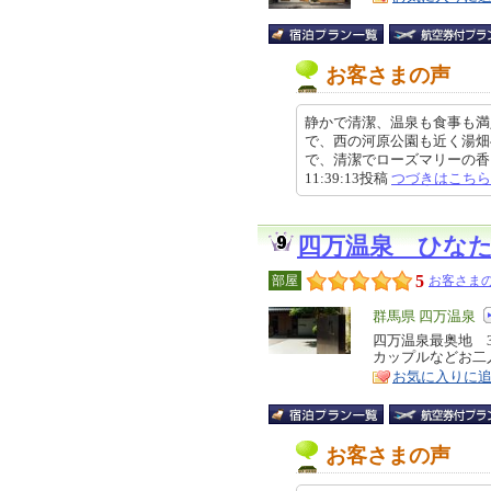
お客さまの声
静かで清潔、温泉も食事も満
で、西の河原公園も近く湯畑
で、清潔でローズマリーの香りが
11:39:13投稿
つづきはこちら
四万温泉 ひな
5
部屋
お客さまの
エ
群馬県 四万温泉
リ
四万温泉最奥地 
特
カップルなどお二
ア
徴
お気に入りに
お客さまの声