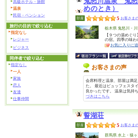
鬼怒川温泉 鬼
高級ホテル・旅館
めのとき）
温泉
民宿・ペンション
5
部屋
お客さまの
旅行の目的で絞り込む
エ
栃木県 鬼怒川・
指定なし
リ
【９つの湯めぐり
特
レジャー
の宿。四季の味わ
ア
徴
お気に入りに
ビジネス
同伴者で絞り込む
指定なし
お客さまの声
一人
家族
会席料理と温泉、部屋は満足
恋人
た。 最近はビュッフェスタ
良かったです。 温泉は気持ちよく
友達
づきはこちら
仕事仲間
誓湖荘
5
部屋
お客さまの
エ
群馬県 水上・猿