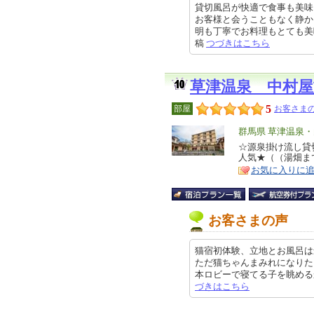
貸切風呂が快適で食事も美味
お客様と会うこともなく静か
明も丁寧でお料理もとても美味しく
稿
つづきはこちら
草津温泉 中村屋
5
部屋
お客さまの
エ
群馬県 草津温泉
リ
☆源泉掛け流し貸
特
人気★（（湯畑ま
ア
徴
お気に入りに
お客さまの声
猫宿初体験、立地とお風呂は
ただ猫ちゃんまみれになりた
本ロビーで寝てる子を眺めるか、起
づきはこちら