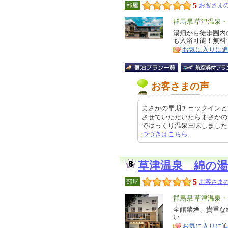
5
部屋
お客さまの
エ
群馬県 草津温泉
リ
湯畑から徒歩圏内
特
も入浴可能！無料
ア
徴
お気に入りに
お客さまの声
まさかの早期チェックインと
させていただいたらまさかの
でゆっくり温泉三昧しました。 あ
つづきはこちら
草津温泉 綿の
5
部屋
お客さまの
エ
群馬県 草津温泉
リ
全館禁煙、貴重な
特
い
ア
徴
お気に入りに