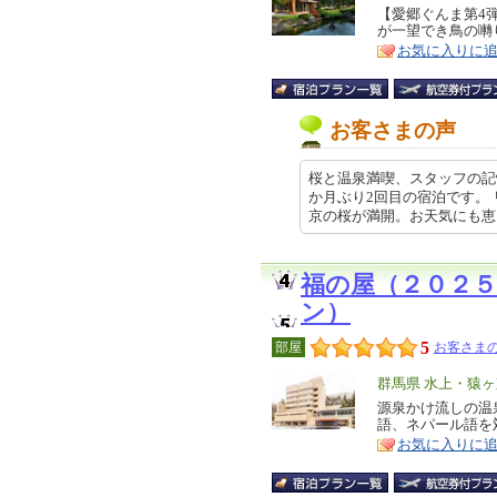
リ
【愛郷ぐんま第4
特
が一望でき鳥の囀
ア
徴
お気に入りに
お客さまの声
桜と温泉満喫、スタッフの記憶力
か月ぶり2回目の宿泊です。
京の桜が満開。お天気にも恵まれ… 
福の屋（２０２
ン）
5
部屋
お客さまの
エ
群馬県 水上・猿
リ
源泉かけ流しの温
特
語、ネパール語を
ア
徴
お気に入りに