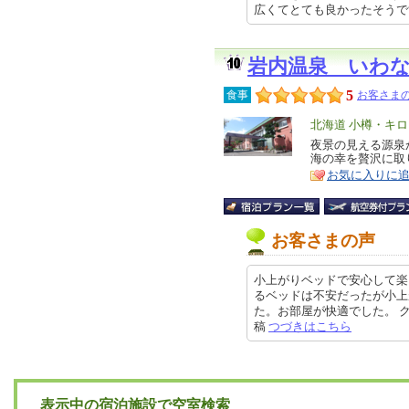
広くてとても良かったそうです。 ク
岩内温泉 いわ
5
食事
お客さまの
エ
北海道 小樽・キ
リ
夜景の見える源泉
特
海の幸を贅沢に取
ア
徴
お気に入りに
お客さまの声
小上がりベッドで安心して楽
るベッドは不安だったが小上
た。お部屋が快適でした。 クチコ
稿
つづきはこちら
表示中の宿泊施設で空室検索