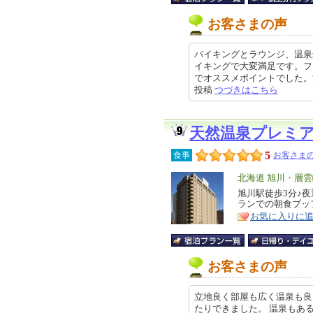
お客さまの声
バイキングとラウンジ、温泉
イキングで大変満足です。フ
でオススメポイントでした。源泉掛
投稿
つづきはこちら
天然温泉プレミ
5
食事
お客さまの
エ
北海道 旭川・層
リ
旭川駅徒歩3分♪
特
ランでの朝食ブッ
ア
徴
お気に入りに
お客さまの声
立地良く部屋も広く温泉も良
たりできました。 温泉もあ