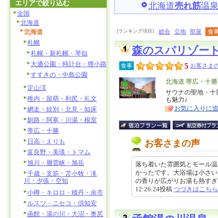
エリアで絞り込む
北海道
売れ筋
温
全国
北海道
北海道
[ランキング項目]
総合
立地
部屋
食
札幌
森のスパリゾー
札幌・新札幌・琴似
大通公園・時計台・狸小路
5
食事
お客さまの
すすきの・中島公園
エ
北海道 帯広・十勝
定山渓
リ
サウナの聖地・十
特
稚内・留萌・利尻・礼文
も魅力♪
ア
徴
お気に入りに
網走・紋別・北見・知床
釧路・阿寒・川湯・根室
帯広・十勝
日高・えりも
お客さまの声
富良野・美瑛・トマム
旭川・層雲峡・旭岳
落ち着いた雰囲気とモール温
かったです。大浴場は小さい
千歳・支笏・苫小牧・滝
川・夕張・空知
の香りが広がりお湯も熱すぎず、
12:26:24投稿
つづきはこちら
小樽・キロロ・積丹・余市
ルスツ・ニセコ・倶知安
函館・湯の川・大沼・奥尻