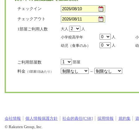
チェックイン
チェックアウト
1部屋ご利用人数
大人
人
人
小学校高学年
小
人
幼児（食事のみ）
幼
ご利用部屋数
部屋
料金
～
（1部屋1泊あたり）
会社情報
個人情報保護方針
社会的責任[CSR]
採用情報
規約集
© Rakuten Group, Inc.