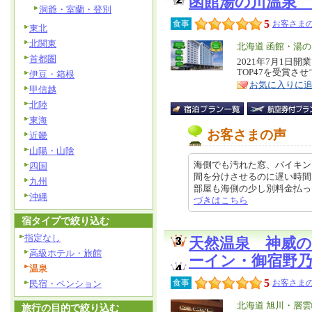
函館湯の川温泉
洞爺・室蘭・登別
5
食事
お客さまの
東北
北関東
エ
北海道 函館・湯
首都圏
リ
2021年7月1日開
特
TOP47を受賞さ
伊豆・箱根
ア
徴
お気に入りに
甲信越
北陸
東海
お客さまの声
近畿
山陽・山陰
海側でも汚れた窓、バイキン
四国
間を分けさせるのに遅い時間
九州
部屋も海側の少し別料金払ったのに
沖縄
づきはこちら
宿タイプで絞り込む
指定なし
天然温泉 神威
高級ホテル・旅館
ーイン・御宿野
温泉
5
食事
お客さまの
民宿・ペンション
エ
北海道 旭川・層
旅行の目的で絞り込む