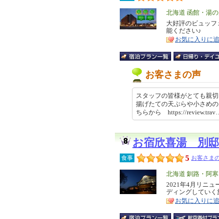
エ
北海道 函館・湯
リ
大好評のビュッフ
特
能ください♪
ア
徴
お気に入りに
お客さまの声
スタッフの皆様がとても親切
揚げたての天ぷらや小さめの
ちらから https://review.tra
お宿欣喜湯 別
5
食事
お客さまの
エ
北海道 釧路・阿
リ
2021年4月リニ
特
ディングしていく
ア
徴
お気に入りに