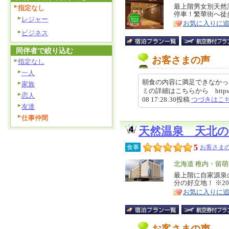
リ
最上階男女別天然
特
指定なし
停車！繁華街へ徒
ア
徴
レジャー
お気に入りに
ビジネス
同伴者で絞り込む
お客さまの声
指定なし
一人
朝食の内容に満足できなかっ
家族
ミの詳細はこちらから https://revie
恋人
08 17:28:30投稿
つづきはこ
友達
仕事仲間
天然温泉 天北
5
食事
お客さまの
エ
北海道 稚内・留
リ
最上階に自家源泉
特
分の好立地！ ※20
ア
徴
お気に入りに
お客さまの声