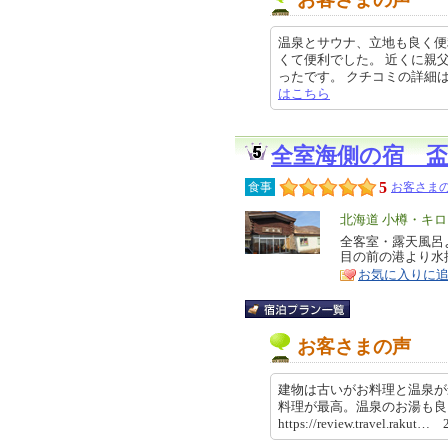
温泉とサウナ、立地も良く便
くて便利でした。 近くに親
ったです。 クチコミの詳細はこちら
はこちら
全室海側の宿 盃
5
食事
お客さまの
エ
北海道 小樽・キ
リ
全客室・露天風呂
特
目の前の港より水
ア
徴
お気に入りに
お客さまの声
建物は古いがお料理と温泉が
料理が最高。温泉のお湯も
https://review.travel.rakut