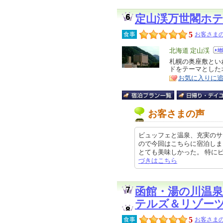
定山渓万世閣ホ
5
食事
お客さまの
エ
北海道 定山渓
リ
札幌の奥座敷とい
特
ドをテーマとした
ア
徴
お気に入りに
お客さまの声
ビュッフェと温泉、充実のサ
ので今回はこちらに宿泊しま
とても美味しかった。 特にピザは
づきはこちら
函館・湯の川温
テルズ＆リゾー
5
食事
お客さまの