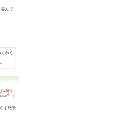
し喜んで
わくわく
ら
,046
円～
,850円～）
晴らす絶景