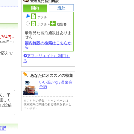
最近見た宿泊施設
国内
海外
ホテル
ホテル
+
航空券
最近見た宿泊施設はありま
,364
円～
せん
,500円～）
国内施設の検索はこちらか
ら
お応えで
アフィリエイトに利用す
る
あなたにオススメの特集
いい湯だな♪温泉宿
予約
て、子
優しく
※こちらの特集・キャンペーンは、
検索結果に関連のある特集を表示し
12投稿
ています。
宿野