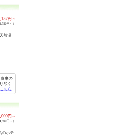
,137
円～
,750円～）
天然温
お食事の
れり尽く
こちら
,000
円～
,400円～）
気のホテ