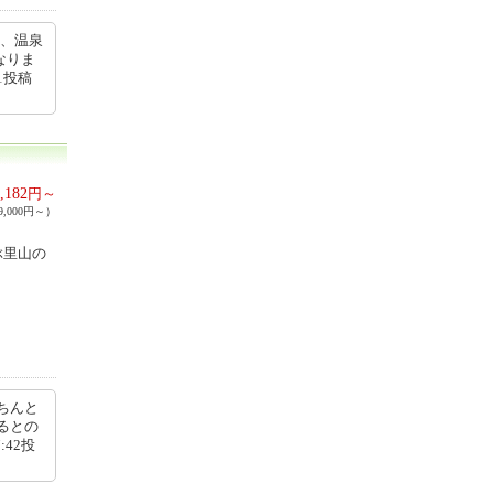
質、温泉
なりま
1投稿
,182
円～
,000円～）
ぶ里山の
ちんと
るとの
:42投