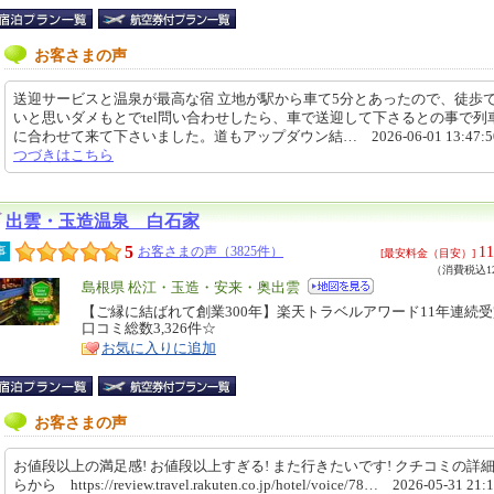
お客さまの声
送迎サービスと温泉が最高な宿 立地が駅から車て5分とあったので、徒歩
いと思いダメもとでtel問い合わせしたら、車で送迎して下さるとの事で列
に合わせて来て下さいました。道もアップダウン結… 2026-06-01 13:47:
つづきはこちら
出雲・玉造温泉 白石家
5
11
事
お客さまの声（3825件）
[最安料金（目安）]
（消費税込12
エ
島根県 松江・玉造・安来・奥出雲
リ
【ご縁に結ばれて創業300年】楽天トラベルアワード11年連続
特
口コミ総数3,326件☆
ア
徴
お気に入りに追加
お客さまの声
お値段以上の満足感! お値段以上すぎる! また行きたいです! クチコミの詳
らから https://review.travel.rakuten.co.jp/hotel/voice/78… 2026-05-31 21