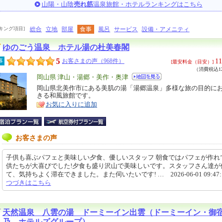
山陽・山陰
売れ筋
温泉旅館・ホテルランキングはこちら
キング項目]
総合
立地
部屋
食事
風呂
サービス
設備・アメニティ
ゆのごう温泉 ホテル湯の杜美春閣
5
11
事
お客さまの声（968件）
[最安料金（目安）]
（消費税込12
エ
岡山県 津山・湯郷・美作・奥津
リ
岡山県北美作市にある美肌の湯「湯郷温泉」多様な旅の目的に
特
きる和風旅館です。
ア
徴
お気に入りに追加
お客さまの声
子供も喜ぶパフェと美味しい夕食、優しいスタッフ 朝食ではパフェが作れ
供たちが大喜びでした!夕食も盛り沢山で美味しいです。スタッフさん達が
て、気持ちよく滞在できました。また伺いたいです! … 2026-06-01 09:47:
つづきはこちら
天然温泉 八雲の湯 ドーミーイン出雲（ドーミーイン・御
乃 ホテルズグループ）