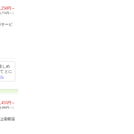
,250
円～
,775円～）
料サービ
楽しめ
て とに
ら
,455
円～
,900円～）
場は湯郷温