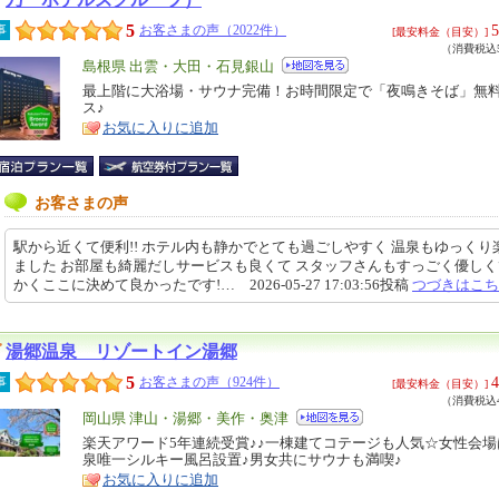
5
5
事
お客さまの声（2022件）
[最安料金（目安）]
（消費税込5
エ
島根県 出雲・大田・石見銀山
リ
最上階に大浴場・サウナ完備！お時間限定で「夜鳴きそば」無
特
ス♪
ア
徴
お気に入りに追加
お客さまの声
駅から近くて便利!! ホテル内も静かでとても過ごしやすく 温泉もゆっくり
ました お部屋も綺麗だしサービスも良くて スタッフさんもすっごく優しく
かくここに決めて良かったです!… 2026-05-27 17:03:56投稿
つづきはこち
湯郷温泉 リゾートイン湯郷
5
4
事
お客さまの声（924件）
[最安料金（目安）]
（消費税込4
エ
岡山県 津山・湯郷・美作・奥津
リ
楽天アワード5年連続受賞♪♪一棟建てコテージも人気☆女性会
特
泉唯一シルキー風呂設置♪男女共にサウナも満喫♪
ア
徴
お気に入りに追加