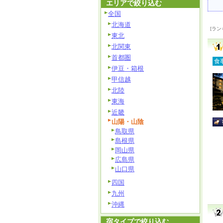
エリアで絞り込む
全国
北海道
[ラン
東北
北関東
首都圏
食
伊豆・箱根
甲信越
北陸
東海
近畿
山陽・山陰
鳥取県
島根県
岡山県
広島県
山口県
四国
九州
沖縄
宿タイプで絞り込む