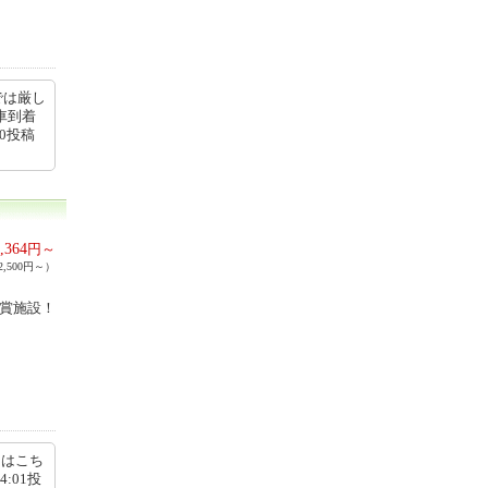
では厳し
車到着
50投稿
,364
円～
,500円～）
受賞施設！
細はこち
:14:01投