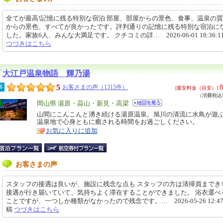
全てが最高!記憶に残る特別な宿泊 部屋、部屋からの景色、食事、温泉の
からの景色、すべてが良かったです。評判通りの記憶に残る特別な宿泊に
した。家族6人、みんな大満足です。 クチコミの詳… 2026-06-01 18:36:1
つづきはこちら
大江戸温泉物語 輝乃湯
5
8
事
お客さまの声（1315件）
[最安料金（目安）]
（消費税込9
エ
岡山県 湯原・蒜山・新見・高梁
リ
山間にこんこんと湧き続ける湯原温泉。旭川の清流に水鳥が遊
特
温泉地で心身ともに癒される時間をお過ごしください。
ア
徴
お気に入りに追加
お客さまの声
スタッフの接遇は良いが、施設に残念な点も スタッフの方は清掃員までき
接遇が行き届いていて、気持ちよく滞在することができました。 浴衣選べ
ことですが、一つしか種類がなかったので残念です。… 2026-05-26 12:47
稿
つづきはこちら