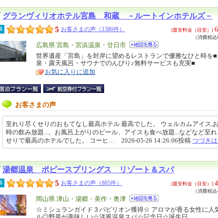
グランヴィリオホテル宮島 和蔵 －ルートインホテルズ－
5
6
事
お客さまの声（1380件）
[最安料金（目安）]
（消費税込6
エ
広島県 宮島・宮浜温泉・廿日市
リ
世界遺産「宮島」を対岸に望めるレストランで優雅なひと時を■
特
泉・露天風呂・サウナでのんびり♪無料サービスも充実■
ア
徴
お気に入りに追加
お客さまの声
至れり尽くせりのおもてなし最高ホテル 最高でした。 ウェルカムアイス,
時の飲み放題...、お風呂上がりのビール、アイスも食べ放題...などなど至
せりで最高のホテルでした。 コーヒ… 2026-05-26 14:26:06投稿
つづきは
湯郷温泉 ポピースプリングス リゾート＆スパ
5
4
事
お客さまの声（885件）
[最安料金（目安）]
（消費税込4
エ
岡山県 津山・湯郷・美作・奥津
リ
☆ミシュランガイド３パビリオン獲得☆ アロマが香る女性に人
特
ル◎野菜が美味しい☆洋風温泉スパ☆記念日☆誕生日