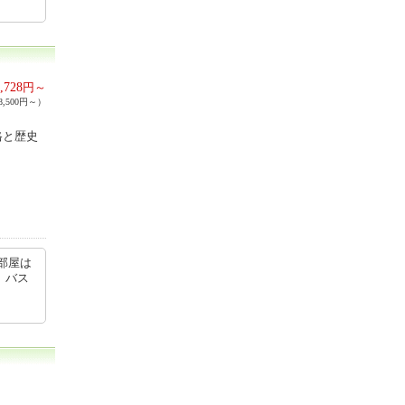
,728
円～
,500円～）
格と歴史
部屋は
、バス