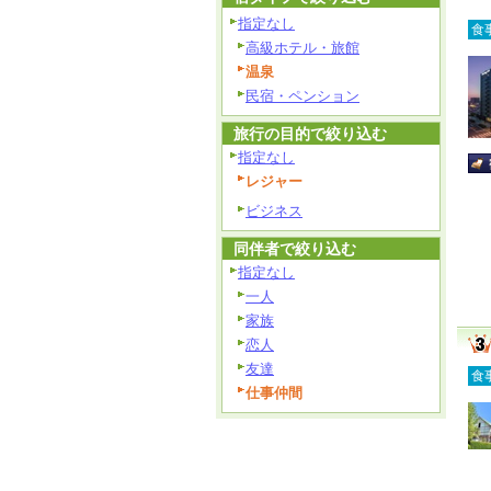
指定なし
食
高級ホテル・旅館
温泉
民宿・ペンション
旅行の目的で絞り込む
指定なし
レジャー
ビジネス
同伴者で絞り込む
指定なし
一人
家族
恋人
友達
食
仕事仲間