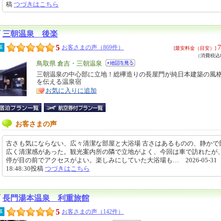
稿
つづきはこちら
三朝温泉 後楽
5
7
事
お客さまの声（869件）
[最安料金（目安）]
（消費税込8
エ
鳥取県 倉吉・三朝温泉
リ
三朝温泉の中心部に立地！総欅造りの長屋門が純日本建築の風
特
を伝える温泉宿
ア
徴
お気に入りに追加
お客さまの声
古さも気にならない、広々清潔な部屋と大浴場 古さはあるものの、静かで
広く清潔感があった。観光案内所の隣で立地がよく、今回は車で訪れたが
停が目の前でアクセスがよい。楽しみにしていた大浴場も… 2026-05-31
18:48:30投稿
つづきはこちら
長門湯本温泉 利重旅館
5
事
お客さまの声（142件）