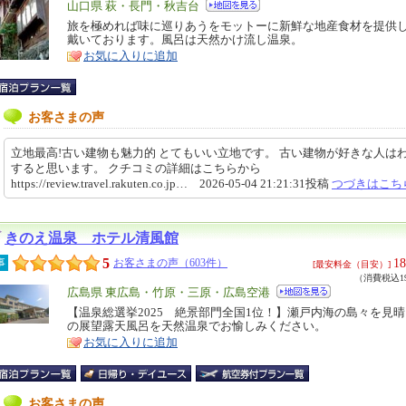
エ
山口県 萩・長門・秋吉台
リ
旅を極めれば味に巡りあうをモットーに新鮮な地産食材を提供
特
戴いております。風呂は天然かけ流し温泉。
ア
徴
お気に入りに追加
お客さまの声
立地最高!古い建物も魅力的 とてもいい立地です。 古い建物が好きな人は
すると思います。 クチコミの詳細はこちらから
https://review.travel.rakuten.co.jp… 2026-05-04 21:21:31投稿
つづきはこち
きのえ温泉 ホテル清風館
5
18
事
お客さまの声（603件）
[最安料金（目安）]
（消費税込19
エ
広島県 東広島・竹原・三原・広島空港
リ
【温泉総選挙2025 絶景部門全国1位！】瀬戸内海の島々を見
特
の展望露天風呂を天然温泉でお愉しみください。
ア
徴
お気に入りに追加
お客さまの声