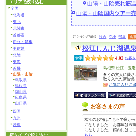
エリアで絞り込む
山陽・山陰
売れ筋
全国
山陽・山陰
国内ツアー
北海道
東北
北関東
首都圏
[ランキング項目]
総合
立地
部屋
食
伊豆・箱根
松江しんじ湖温
甲信越
北陸
4.93
食事
お客さ
東海
エ
島根県 松江・玉
近畿
山陽・山陰
リ
多くの文人に愛さ
特
取り入れた新皆美
鳥取県
ア
徴
お気に入りに
島根県
岡山県
広島県
山口県
お客さまの声
四国
九州
松江のお宿はこちらで良かっ
沖縄
になりました。 お部屋は宍
になりました。 館内にはここかしこ
宿タイプで絞り込む
ちら