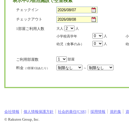
表示中の宿泊施設で空室検索
チェックイン
チェックアウト
1部屋ご利用人数
大人
人
人
小学校高学年
小
人
幼児（食事のみ）
幼
ご利用部屋数
部屋
料金
～
（1部屋1泊あたり）
会社情報
個人情報保護方針
社会的責任[CSR]
採用情報
規約集
© Rakuten Group, Inc.