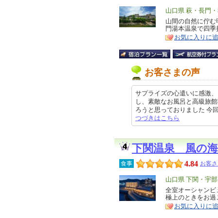
エ
山口県 萩・長門
リ
山間の自然に佇む
特
門湯本温泉で四季
ア
徴
お気に入りに
お客さまの声
サプライズの心遣いに感激、
し、素敵なお風呂と高級旅館
ろうと思っておりました 今回は連
つづきはこちら
下関温泉 風の海
4.84
食事
お客さ
エ
山口県 下関・宇部
リ
全室オーシャンビ
特
極上のときをお過
ア
徴
お気に入りに