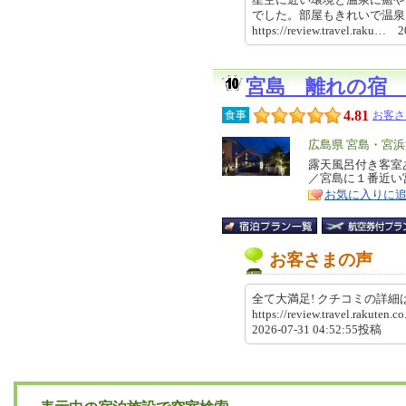
でした。部屋もきれいで温
https://review.travel.raku…
宮島 離れの宿
4.81
食事
お客さ
エ
広島県 宮島・宮
リ
露天風呂付き客室
特
／宮島に１番近い
ア
徴
お気に入りに
お客さまの声
全て大満足! クチコミの詳
https://review.travel.rakute
2026-07-31 04:52:55投稿