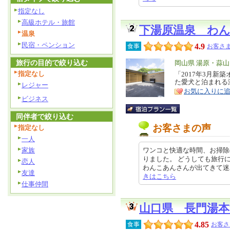
指定なし
高級ホテル・旅館
下湯原温泉 わ
温泉
民宿・ペンション
4.9
食事
お客さま
旅行の目的で絞り込む
エ
岡山県 湯原・蒜
指定なし
リ
「2017年3月新
特
た愛犬と泊まれる
ア
レジャー
徴
お気に入りに
ビジネス
同伴者で絞り込む
お客さまの声
指定なし
一人
家族
ワンコと快適な時間、お掃除
りました。 どうしても旅行
恋人
わんこあんさんが出てきて迷わずポ
友達
きはこちら
仕事仲間
山口県 長門湯本
4.85
食事
お客さ