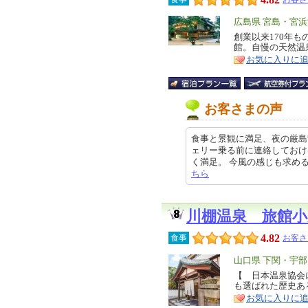
エ
広島県 宮島・宮
リ
創業以来170年
特
館。自慢の天然温
ア
徴
お気に入りに
お客さまの声
食事と景観に満足、夜の厳島散
ェリー乗る前に連絡しておけ
く満足。 今風の感じも求めるのであ
ちら
川棚温泉 旅館小
4.82
食事
お客さ
エ
山口県 下関・宇部
リ
【 日本温泉協会
特
も選ばれた歴史あ
ア
徴
お気に入りに