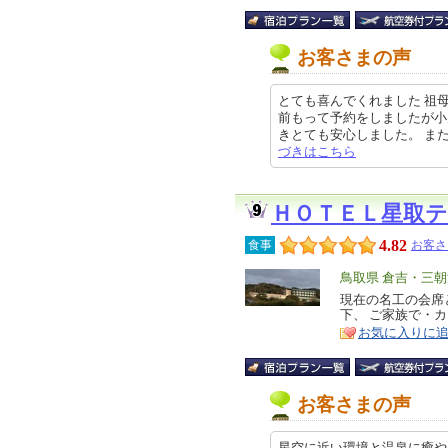
お客さまの声
とても喜んでくれました 祖
前もって予約をしましたが小
きとても安心しました。 また、5時
づきはこちら
ＨＯＴＥＬ星取
4.82
食事
お客さ
エ
鳥取県 倉吉・三
リ
現在の名工の会席
特
下、 ご家族で・
ア
徴
お気に入りに
お客さまの声
星空に近い環境と温泉に癒や