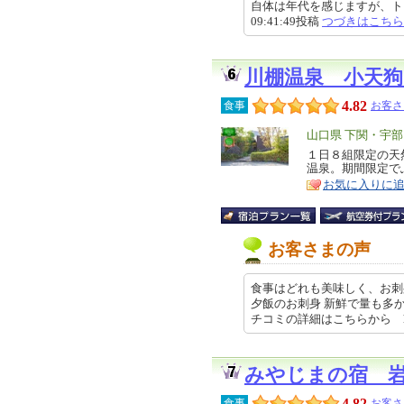
自体は年代を感じますが、トイレ
09:41:49投稿
つづきはこちら
川棚温泉 小天
4.82
食事
お客さ
エ
山口県 下関・宇部
リ
１日８組限定の天
特
温泉。期間限定で
ア
徴
お気に入りに
お客さまの声
食事はどれも美味しく、お刺
夕飯のお刺身 新鮮で量も多
チコミの詳細はこちらから http…
みやじまの宿 
4.82
食事
お客さ