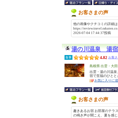
お客さまの声
他の画像やクチコミの詳細
https://review.travel.rakute
2026-07-04 17:44:37投稿
湯の川温泉 湯宿
4.82
食事
お客さ
エ
島根県 出雲・大
リ
出雲・湯の川温泉
特
宿で至福のひとと
ア
徴
お気に入りに
お客さまの声
趣きあるお宿 お部屋のテラ
の鳴き声が聞こえ、夏を感じ