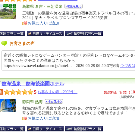
エ
鳥取県 倉吉・三朝温泉
リ
三朝随一の湯量を誇る温泉自慢の宿◆楽天トラベル日本の宿ア
特
2024｜楽天トラベル ブロンズアワード 2025受賞
ア
徴
お気に入りに追加
お客さまの声
宿近くの昭和レトロなゲームセンター 宿近くの昭和レトロなゲームセンタ
面白かった クチコミの詳細はこちらから
https://review.travel.rakuten.co.jp/hotel… 2026-05-29 06:59:37投稿
つづき
熱海温泉 熱海後楽園ホテル
5
10
地
お客さまの声（2902件）
[最安料金（目安）]
（消費税込11
エ
静岡県 熱海
リ
熱海の絶景と温泉で癒やしの時を。夕食ブッフェは飲み放題付
特
常を忘れる記憶に残るひとときを心ゆくまで堪能できます！
ア
徴
お気に入りに追加