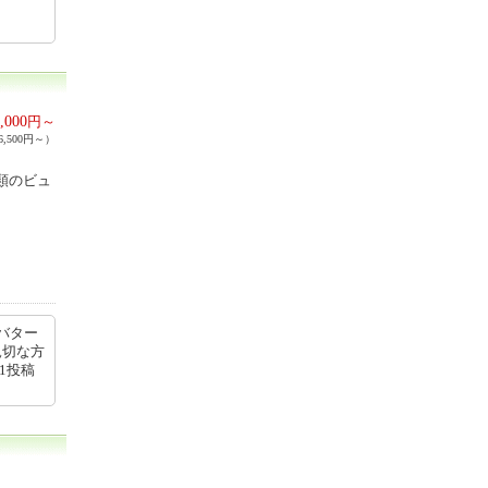
,000
円～
,500円～）
種類のビュ
バター
親切な方
51投稿