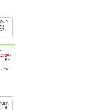
ていた
です。
4投稿
つ
）
,286
円～
,314円～）
、３つの
の温泉
の夕食