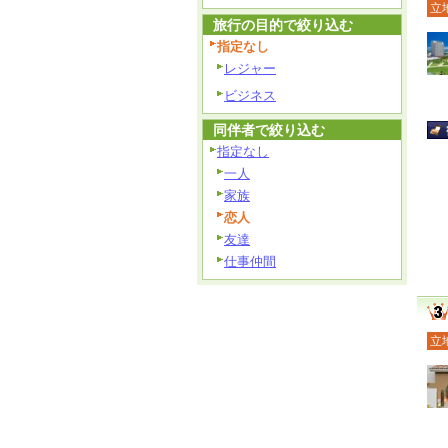
立
旅行の目的で絞り込む
指定なし
レジャー
ビジネス
同伴者で絞り込む
指定なし
一人
家族
恋人
友達
仕事仲間
立