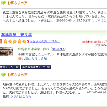
お客さまの声
夜景と豊富な飲み放題に満足 私の率直な感想 部屋は15階でしたが、あま
じませんでした。 良かった点 ・駅前の商店街から少し離れているせいか
ものすごく綺麗でした。 ・夕食は… 2026-06-06 14:35:59投稿
つづきはこ
草津温泉 奈良屋
5
37
地
お客さまの声（871件）
[最安料金（目安）]
（消費税込41
エ
群馬県 草津温泉・白根
リ
令和8年客室リニューアル 草津最古の温泉を湯守が創る老舗旅
特
お気に入りに追加
ア
徴
お客さまの声
期待通りの温泉と料理、また来たい宿 全国的にも大変評価の高い温泉地に
MAXの状態で訪れました。もちろん宿の選定も湯の評価が高いところを選
た。夫婦で訪れましたが、湯は勿論、料理も大変おいし… 2026-05-26 20:4
投稿
つづきはこちら