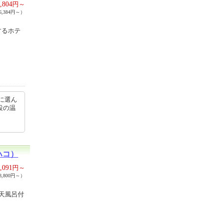
,804
円～
,384円～）
するホテ
に選ん
設の温
ハコ）
,091
円～
,800円～）
天風呂付