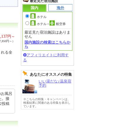
最近見た宿泊施設
国内
海外
ホテル
ホテル
+
航空券
最近見た宿泊施設はありま
,137
円～
せん
,850円～）
国内施設の検索はこちらか
ら
される全
アフィリエイトに利用す
る
あなたにオススメの特集
いい湯だな♪温泉宿
予約
のお風呂
た。接
※こちらの特集・キャンペーンは、
検索結果に関連のある特集を表示し
22投稿
ています。