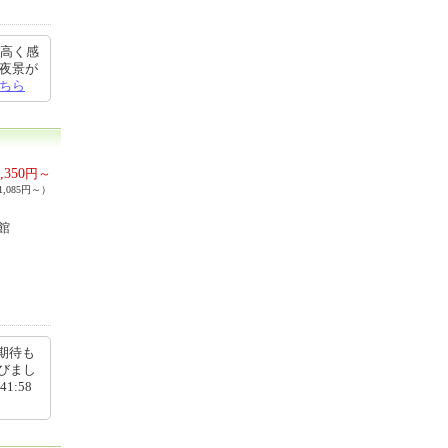
り高く感
、夜景が
ちら
,350
円～
,085円～）
館
期待も
びまし
1:58