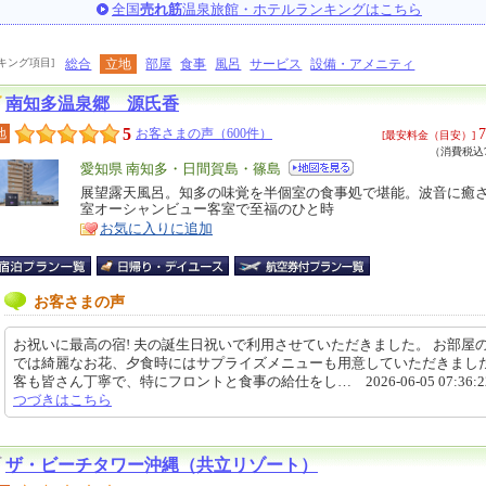
全国
売れ筋
温泉旅館・ホテルランキングはこちら
キング項目]
総合
立地
部屋
食事
風呂
サービス
設備・アメニティ
南知多温泉郷 源氏香
5
7
地
お客さまの声（600件）
[最安料金（目安）]
（消費税込7
エ
愛知県 南知多・日間賀島・篠島
リ
展望露天風呂。知多の味覚を半個室の食事処で堪能。波音に癒
特
室オーシャンビュー客室で至福のひと時
ア
徴
お気に入りに追加
お客さまの声
お祝いに最高の宿! 夫の誕生日祝いで利用させていただきました。 お部屋
では綺麗なお花、夕食時にはサプライズメニューも用意していただきまし
客も皆さん丁寧で、特にフロントと食事の給仕をし… 2026-06-05 07:36:
つづきはこちら
ザ・ビーチタワー沖縄（共立リゾート）