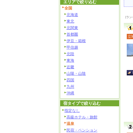
エリアで絞り込む
全国
北海道
[ラン
東北
北関東
首都圏
立
伊豆・箱根
甲信越
北陸
東海
近畿
山陽・山陰
四国
九州
沖縄
宿タイプで絞り込む
指定なし
高級ホテル・旅館
温泉
民宿・ペンション