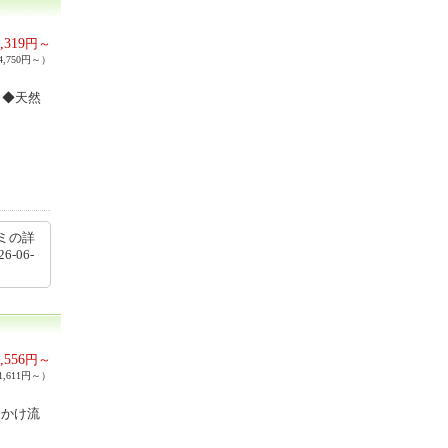
,319
円～
,750円～）
！◆天然
ミの詳
26-06-
,556
円～
,611円～）
％かけ流