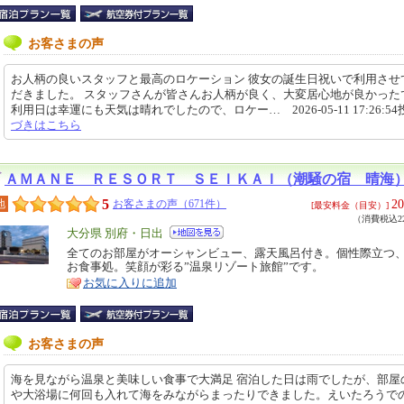
お客さまの声
お人柄の良いスタッフと最高のロケーション 彼女の誕生日祝いで利用させ
だきました。 スタッフさんが皆さんお人柄が良く、大変居心地が良かった
利用日は幸運にも天気は晴れでしたので、ロケー… 2026-05-11 17:26:5
づきはこちら
ＡＭＡＮＥ ＲＥＳＯＲＴ ＳＥＩＫＡＩ（潮騒の宿 晴海
5
20
地
お客さまの声（671件）
[最安料金（目安）]
（消費税込22
エ
大分県 別府・日出
リ
全てのお部屋がオーシャンビュー、露天風呂付き。個性際立つ
特
お食事処。笑顔が彩る”温泉リゾート旅館”です。
ア
徴
お気に入りに追加
お客さまの声
海を見ながら温泉と美味しい食事で大満足 宿泊した日は雨でしたが、部屋
や大浴場に何回も入れて海をみながらまったりできました。えいたろうで