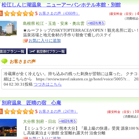
松江しんじ湖温泉 ニューアーバンホテル本館・別館
5
4
地
お客さまの声（4360件）
[最安料金（目安）]
（消費税込4
エ
島根県 松江・玉造・安来・奥出雲
リ
★ルーフトップのSKYTOPTERRACEがOPEN！観光名所に近い
特
温泉浴場と地元食材の手作り朝食で癒しのステイ
ア
徴
お気に入りに追加
お客さまの声
冷蔵庫が全く冷えない。持ち込みの残った刺身が翌朝には腐った。 クチコ
細はこちらから https://review.travel.rakuten.co.jp/hotel/voice/5005?r… 20
04 02:30:31投稿
つづきはこちら
別府温泉 匠晴の宿 心庵
5
10
地
お客さまの声（247件）
[最安料金（目安）]
（消費税込11
エ
大分県 別府・日出
リ
【ミシュランガイド熊本大分】『最上級の快適』受賞 源泉100
特
し高級素泊まり旅館 全室離れ露天付 泊食分離
ア
徴
お気に入りに追加