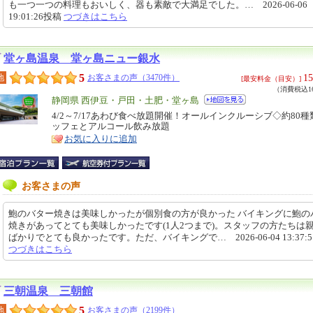
も一つ一つの料理もおいしく、器も素敵で大満足でした。… 2026-06-06
19:01:26投稿
つづきはこちら
堂ヶ島温泉 堂ヶ島ニュー銀水
5
15
地
お客さまの声（3470件）
[最安料金（目安）]
（消費税込16
エ
静岡県 西伊豆・戸田・土肥・堂ヶ島
リ
4/2～7/17あわび食べ放題開催！オールインクルーシブ◇約80
特
ッフェとアルコール飲み放題
ア
徴
お気に入りに追加
お客さまの声
鮑のバター焼きは美味しかったが個別食の方が良かった バイキングに鮑の
焼きがあってとても美味しかったです(1人2つまで)。スタッフの方たちは
ばかりでとても良かったです。ただ、バイキングで… 2026-06-04 13:37:
つづきはこちら
三朝温泉 三朝館
5
地
お客さまの声（2199件）