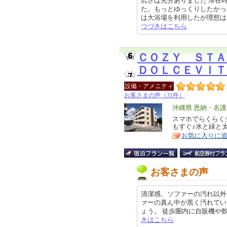
広さは充分ありました 滞在
た。もっとゆっくりしたかっ
は大浴場を利用したが理想は風呂ト
つづきはこちら
ＣＯＺＹ ＳＴ
ＤＯＬＣＥＶＩＴ
設備・アメニティ
お客さまの声（31件）
エ
沖縄県 恩納・名
リ
スマホでらくらく
特
もすぐ♪水と緑と
ア
徴
お気に入りに
お客さまの声
清潔感、ソファーの汚れ以外
ァーの真ん中が黒く汚れてい
ょう。 徒歩圏内に自販機や飲食店も
きはこちら