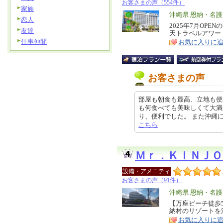
お客さまの声（554件）
家族
エ
沖縄県 恩納・名
恋人
リ
2025年7月OP
特
友達
天トラベルアワード
ア
徴
仕事仲間
お気に入りに
お客さまの声
部屋も朝食も最高、立地も便
も何食べても美味しくて大満
り、便利でした。 また沖縄に行く際
こちら
Ｍｒ．ＫＩＮＪ
設備・アメニティ
お客さまの声（91件）
エ
沖縄県 恩納・名
リ
【万座ビーチ徒歩
特
納村のリゾートを
ア
徴
お気に入りに