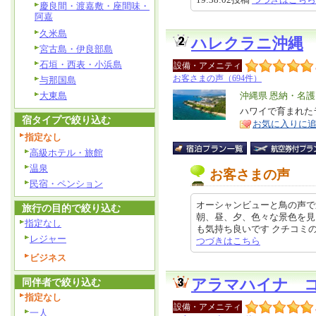
慶良間・渡嘉敷・座間味・
阿嘉
久米島
ハレクラニ沖縄
宮古島・伊良部島
石垣・西表・小浜島
設備・アメニティ
お客さまの声（694件）
与那国島
大東島
エ
沖縄県 恩納・名
リ
ハワイで育まれた
特
宿タイプで絞り込む
お気に入りに
ア
徴
指定なし
高級ホテル・旅館
温泉
お客さまの声
民宿・ペンション
オーシャンビューと鳥の声で
旅行の目的で絞り込む
朝、昼、夕、色々な景色を見
指定なし
も気持ち良いです クチコミの詳細は
レジャー
つづきはこちら
ビジネス
同伴者で絞り込む
アラマハイナ 
指定なし
設備・アメニティ
一人