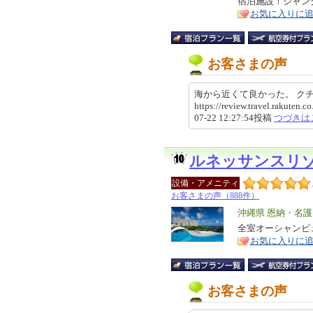
宿泊施設！ジャン
ア
徴
お気に入りに
お客さまの声
海から近くて良かった。 
https://review.travel.rakute
07-22 12:27:54投稿
つづきは
ルネッサンスリ
設備・アメニティ
お客さまの声（888件）
エ
沖縄県 恩納・名
リ
全室オーシャンビ
特
お気に入りに
ア
徴
お客さまの声