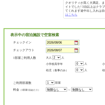
クオリティが高く大満足、ま
イトでした! 3泊以上はクラ
てくれます途中出し入れは自分です
はこちら
表示中の宿泊施設で空室検索
チェックイン
チェックアウト
1部屋ご利用人数
大人
人
人
小学校高学年
小
人
幼児（食事のみ）
幼
ご利用部屋数
部屋
料金
～
（1部屋1泊あたり）