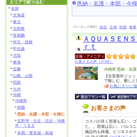
エリアで絞り込む
恩納・名護・本部・今
全国
北海道
東北
[ランキング項目]
総合
立地
部屋
食事
北関東
首都圏
ＡＱＵＡＳＥＮＳ
伊豆・箱根
ｒｔ
甲信越
北陸
設備・アメニティ
お客さまの声（473件）
東海
近畿
エ
沖縄県 恩納・名
山陽・山陰
リ
【全室屋外ジェッ
特
で愉しむ、癒しと
ア
四国
徴
お気に入りに
九州
沖縄
沖縄県
お客さまの声
那覇
恩納・名護・本部・今帰仁
宜野湾・北谷・読谷・沖縄
コスパが良く部屋も広い、ゴ
市・うるま
た。。部屋は広い。バルコニ
施設内も綺麗。ビジネスホテル
糸満・豊見城・南城
19:38:02投稿
つづきはこちら