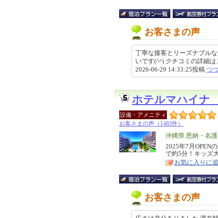
お客さまの声
丁寧な接客とリーズナブルな
いです(^^) クチコミの詳細はこちらから 
2026-06-29 14:33:25投稿
つ
ホテルマハイナ
設備・アメニティ
お客さまの声（1483件）
エ
沖縄県 恩納・名
リ
2025年7月OP
特
で約5分！キッズ
ア
徴
お気に入りに
お客さまの声