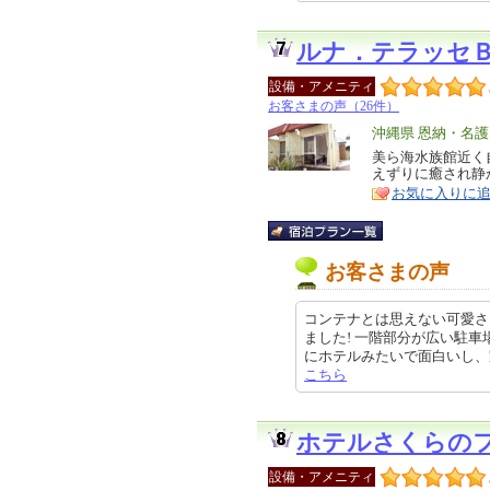
ルナ．テラッセ
設備・アメニティ
お客さまの声（26件）
エ
沖縄県 恩納・名
リ
美ら海水族館近く
特
えずりに癒され静
ア
徴
お気に入りに
お客さまの声
コンテナとは思えない可愛さ
ました! 一階部分が広い駐車
にホテルみたいで面白いし、家具も1
こちら
ホテルさくらの
設備・アメニティ