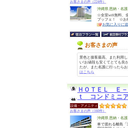
お客さまの声（224件）
エ
沖縄県 恩納・名
リ
☆全室wifi無
特
ブッフェ！ ☆お
ア
徴
お気に入りに
お客さまの声
景色と接客最高、また利用し
い!お値段も安くてとても良か
たが、また名護に行ったらお世話にな
はこちら
ＨＯＴＥＬ Ｅ－
ｔ コンドミニ
設備・アメニティ
お客さまの声（160件）
エ
沖縄県 恩納・名
リ
車で渡れる離島「
特