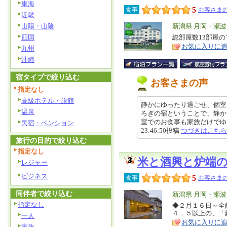
東海
5
食事
お客さまの
近畿
山陽・山陰
エ
新潟県 月岡・瀬
リ
四国
総部屋数13部屋
特
お気に入りに
ア
九州
徴
沖縄
宿タイプで絞り込む
お客さまの声
指定なし
高級ホテル・旅館
静かにゆったり過ごせ、個室
温泉
ろぎの宿ということで、静か
室でのお食事も家族だけでゆっく
民宿・ペンション
23:46:50投稿
つづきはこちら
旅行の目的で絞り込む
指定なし
米と酒興と炉端
レジャー
ビジネス
5
食事
お客さまの
同伴者で絞り込む
エ
新潟県 月岡・瀬
指定なし
リ
◆２月１６日～全
特
４．５以上の、「
一人
ア
徴
お気に入りに
家族