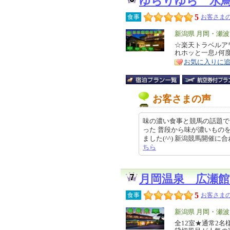
ゆらりゆら 水
5
食事
お客さまの
エ
新潟県 月岡・瀬
リ
☆楽天トラベルア
特
れホッと一息♪何
ア
徴
お気に入りに
お客さまの声
味の濃い食事と競馬の話題で
った 普段から味が濃いもの
ました(^^) 新潟競馬開催に合わせ
ちら
月岡温泉 広瀬
5
食事
お客さまの
エ
新潟県 月岡・瀬
リ
全12室★通常2
特