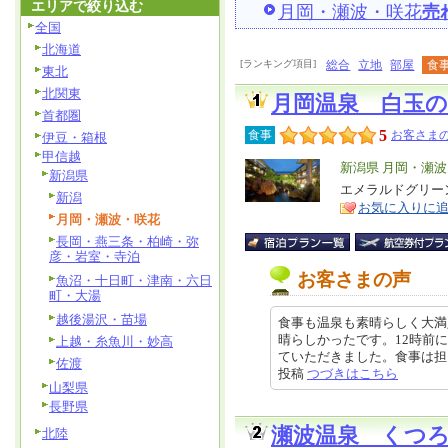
エリアで絞り込む
月岡・瀬波・咲花
売
全国
北海道
[ランキング項目]
総合
立地
部屋
食
東北
北関東
月岡温泉 白玉の
首都圏
5
食事
お客さまの
伊豆・箱根
甲信越
エ
新潟県 月岡・瀬
新潟県
リ
エメラルドグリー
特
新潟
お気に入りに
ア
徴
月岡・瀬波・咲花
長岡・燕三条・柏崎・弥
彦・岩室・寺泊
お客さまの声
魚沼・十日町・津南・六日
町・大湯
越後湯沢・苗場
食事も温泉も素晴らしく大満
晴らしかったです。12時前
上越・糸魚川・妙高
ていただきました。食事は担当がつ
佐渡
投稿
つづきはこちら
山梨県
長野県
瀬波温泉 くつ
北陸