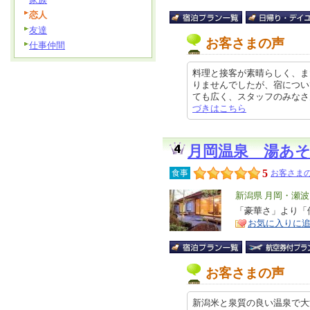
恋人
友達
お客さまの声
仕事仲間
料理と接客が素晴らしく、ま
りませんでしたが、宿につい
ても広く、スタッフのみなさんも丁
づきはこちら
月岡温泉 湯あ
5
食事
お客さまの
エ
新潟県 月岡・瀬
リ
「豪華さ」より「
特
お気に入りに
ア
徴
お客さまの声
新潟米と泉質の良い温泉で大