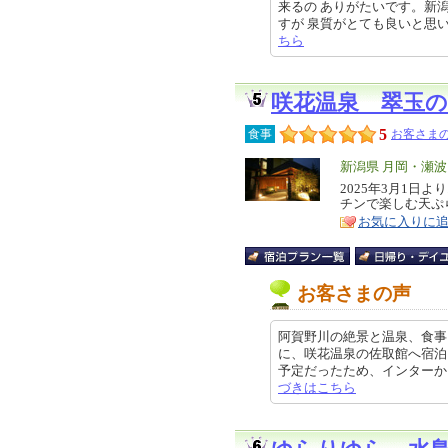
来るの ありがたいです。新
すが 泉質がとても良いと思います。
ちら
咲花温泉 翠玉の
5
食事
お客さまの
エ
新潟県 月岡・瀬
リ
2025年3月1日
特
チンで楽しむ天ぷ
ア
徴
お気に入りに
お客さまの声
阿賀野川の絶景と温泉、食事
に、咲花温泉の佐取館へ宿泊
予定だったため、インターから近く
づきはこちら