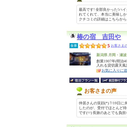
最高です! 全部良かった!
れてくれて、本当に美味しか
クチコミの詳細はこちらから http
椿の宿 吉田や
5
食事
お客さまの
エ
新潟県 月岡・瀬
リ
創業1907年(明
特
入れる貸切露天風
ア
徴
お気に入りに
お客さまの声
仲居さんの笑顔(*) 7/19
したのが、受付でほとんど待
です(^^) 長旅のあとでも負担を感…