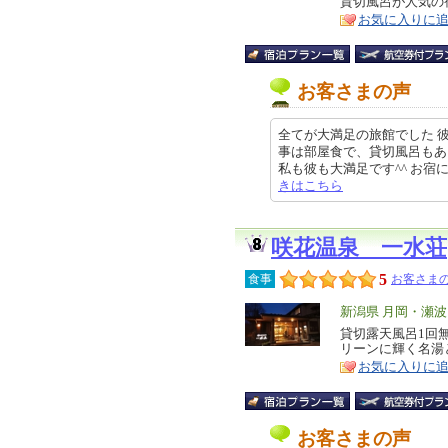
貸切風呂が人気の
ア
徴
お気に入りに
お客さまの声
全てが大満足の旅館でした 
事は部屋食で、貸切風呂もあ
私も彼も大満足です^^ お宿に到着
きはこちら
咲花温泉 一水荘
5
食事
お客さまの
エ
新潟県 月岡・瀬
リ
貸切露天風呂1回
特
リーンに輝く名湯
ア
徴
お気に入りに
お客さまの声