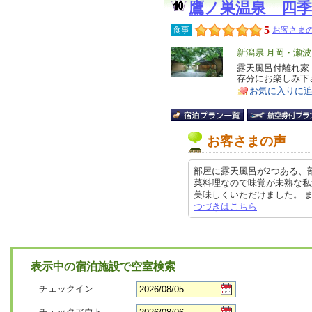
鷹ノ巣温泉 四
5
食事
お客さまの
エ
新潟県 月岡・瀬
リ
露天風呂付離れ家
特
存分にお楽しみ下
ア
徴
お気に入りに
お客さまの声
部屋に露天風呂が2つある、
菜料理なので味覚が未熟な私
美味しくいただけました。 また、
つづきはこちら
表示中の宿泊施設で空室検索
チェックイン
チェックアウト