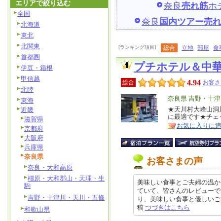
エリアで絞り込む
奈良
売れ筋
ホ
全国
奈良
国内ツアー売
北海道
東北
北関東
[ランキング項目]
総合
立地
部屋
食
首都圏
プチホテル＆中
伊豆・箱根
甲信越
4.94
総合
お客さ
北陸
エ
奈良県 吉野・十
東海
リ
★天川村大峰山洞
近畿
特
に最適です★チェ
滋賀県
ア
徴
お気に入りに
京都府
大阪府
兵庫県
奈良県
お客さまの声
奈良・大和高原
橿原・大和郡山・天理・生
美味しい食事とご夫婦の温か
駒
ていて、皆さんのレビューで
吉野・十津川・天川・五條
り、美味しい食事と優しいご夫婦の
稿
つづきはこちら
和歌山県