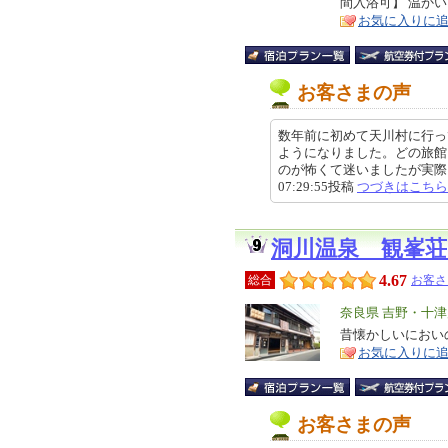
間入浴可】 温か
ア
徴
お気に入りに
お客さまの声
数年前に初めて天川村に行っ
ようになりました。どの旅館
のが怖くて迷いましたが実際に
07:29:55投稿
つづきはこちら
洞川温泉 観峯
4.67
総合
お客さ
エ
奈良県 吉野・十
リ
昔懐かしいにおい
特
お気に入りに
ア
徴
お客さまの声