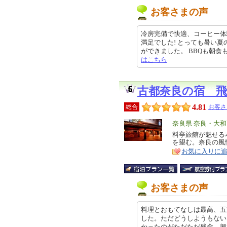
お客さまの声
冷房完備で快適、コーヒー体
満足でした! とっても暑い
ができました。 BBQも朝食も大満
はこちら
古都奈良の宿 飛
4.81
総合
お客さ
エ
奈良県 奈良・大
リ
料亭旅館が魅せる
特
を望む。奈良の風
ア
徴
お気に入りに
お客さまの声
料理とおもてなしは最高、五
した。ただどうしようもない
かったのがただただ残念。興福寺