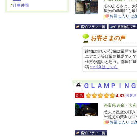
仕事仲間
リ
心のふるさと、大
特
観光の基地にも最
ア
徴
お気に入りに
お客さまの声
建物は古いが設備は最新で快
エアコン等は最新機器でとて
仕方が無いと思う。部屋に鍵は有る
稿
つづきはこちら
ＧＬＡＭＰＩＮＧ
4.83
総合
お客さ
エ
奈良県 奈良・大
リ
焚火と星空の輝き
特
米超えの贅沢なコ
ア
徴
お気に入りに