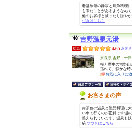
老舗旅館の静寂と川魚料理に
も来たことがあるようなぬく
他のお客様と被ったり賑やかかったり
づきはこちら
吉野温泉元湯
4.65
総合
お客さ
エ
奈良県 吉野・十
リ
桜と歴史の吉野山
特
逃れて、静かな時
ア
徴
お気に入りに
お客さまの声
赤茶色の温泉と絶品料理に大
い車で行くのが正解です!趣
整えられています。温泉も鉄分豊富
稿
つづきはこちら