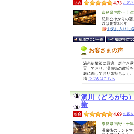
4.73
総合
お客さ
エ
奈良県 吉野・十
リ
紀州公ゆかりの宿
特
甚は創業350年
ア
徴
お気に入りに
お客さまの声
温泉街散策に最適、庭付き露
置しており、温泉街の散策を
庭に面しており気持ちよく、大きさ
稿
つづきはこちら
洞川（どろがわ
衛
4.69
総合
お客さ
エ
奈良県 吉野・十
リ
温泉街のランドマ
特