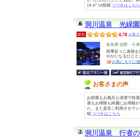
18:47:54投稿
つづきはこちら
洞川温泉 光緑園
4.78
総合
お客さ
エ
奈良県 吉野・十
リ
四季折々に表情を
特
やかになるひ
ア
徴
お気に入りに
お客さまの声
お部屋もお風呂も清潔で快適
屋もお掃除も綺麗にお掃除が
た。また是非ご利用させていただき
稿
つづきはこちら
洞川温泉 行者の