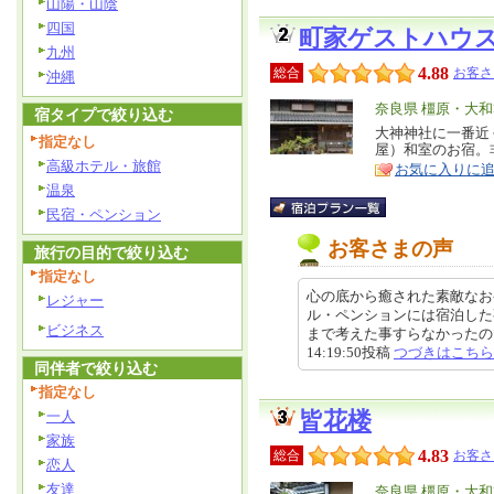
山陽・山陰
四国
町家ゲストハウ
九州
4.88
総合
お客さ
沖縄
エ
奈良県 橿原・大
宿タイプで絞り込む
リ
大神神社に一番近
特
指定なし
屋）和室のお宿。
ア
徴
高級ホテル・旅館
お気に入りに
温泉
民宿・ペンション
お客さまの声
旅行の目的で絞り込む
指定なし
心の底から癒された素敵なお
レジャー
ル・ペンションには宿泊した
ビジネス
まで考えた事すらなかったのです
14:19:50投稿
つづきはこちら
同伴者で絞り込む
指定なし
一人
皆花楼
家族
4.83
総合
お客さ
恋人
友達
エ
奈良県 橿原・大