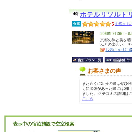
ホテルリソルト
5
食事
お客さまの
エ
京都府 河原町・
リ
京都の絆と美を纏
特
んとの出会い、サ
ア
徴
お気に入りに
お客さまの声
また近くに出張の際はぜひ利
くに出張があった際には利用
ました。 クチコミの詳細はこちらか
こちら
表示中の宿泊施設で空室検索