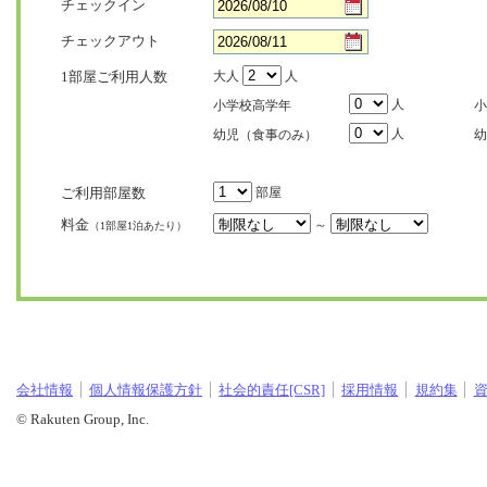
チェックイン
チェックアウト
1部屋ご利用人数
大人
人
人
小学校高学年
小
人
幼児（食事のみ）
幼
ご利用部屋数
部屋
料金
～
（1部屋1泊あたり）
会社情報
個人情報保護方針
社会的責任[CSR]
採用情報
規約集
© Rakuten Group, Inc.