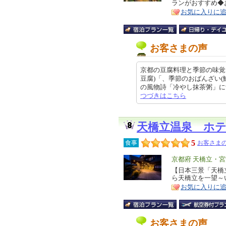
ランがおすすめ◆
ア
徴
お気に入りに
お客さまの声
京都の豆腐料理と季節の味覚
豆腐)「、季節のおばんざい
の風物詩「冷やし抹茶粥」に舌鼓、
つづきはこちら
天橋立温泉 ホ
5
食事
お客さまの
エ
京都府 天橋立・
リ
【日本三景「天橋
特
ら天橋立を一望～
ア
徴
お気に入りに
お客さまの声