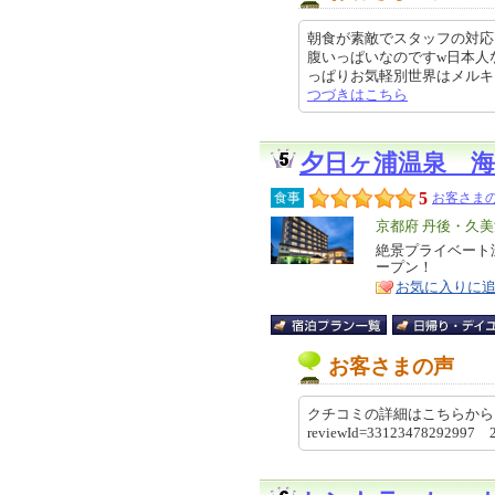
朝食が素敵でスタッフの対応
腹いっぱいなのですw日本人な
っぱりお気軽別世界はメルキュール
つづきはこちら
夕日ヶ浦温泉 海
5
食事
お客さまの
エ
京都府 丹後・久美
リ
絶景プライベート
特
ープン！
ア
徴
お気に入りに
お客さまの声
クチコミの詳細はこちらから https://re
reviewId=33123478292997 