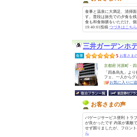
食事と温泉に大満足、清掃面
す。普段は旅先での夕食を残
食も和食御膳をいただけ、個人的
19:40:01投稿
つづきはこちら
三井ガーデンホ
5
食事
お客さまの
エ
京都府 河原町・
リ
「四条烏丸」より
特
フェ、一人からグ
ア
徴
お気に入りに
お客さまの声
バゲージサービス便利 トラ
が良かったです 内装が素敵
せず困りましたが、フロントの方が速
ら