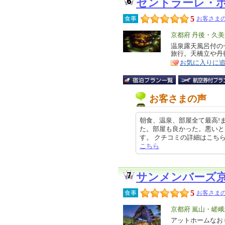
セントラーレ・
5
食事
お客さまの
エ
京都府 丹後・久美
リ
温泉露天風呂付の
特
旅行。天橋立や丹
ア
徴
お気に入りに
お客さまの声
朝食、温泉、部屋全て最高!
た。部屋も良かった。悪いと
す。 クチコミの詳細はこちらから ht
こちら
サンメンバーズ
5
食事
お客さまの
エ
京都府 嵐山・嵯
リ
アットホームなお
特