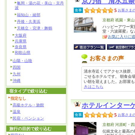
京乃宿 清水五条
亀岡・湯の花・美山・京丹
波
5
食事
お客さまの
福知山・綾部
エ
京都府 祇園・東
丹後・久美浜
リ
ハッピーアワー実
特
天橋立・宮津・舞鶴
堂・六波羅蜜』な
ア
徴
大阪府
お気に入りに
兵庫県
奈良県
和歌山県
お客さまの声
山陽・山陰
四国
清水寺近くでアクセス抜群、
九州
ごせるホテルです。 朝食会
沖縄
い朝を迎えました。お部屋も和洋室
きはこちら
宿タイプで絞り込む
指定なし
ホテルインター
高級ホテル・旅館
温泉
5
食事
お客さまの
民宿・ペンション
エ
京都府 河原町・
旅行の目的で絞り込む
リ
伝統文化と最高の
特