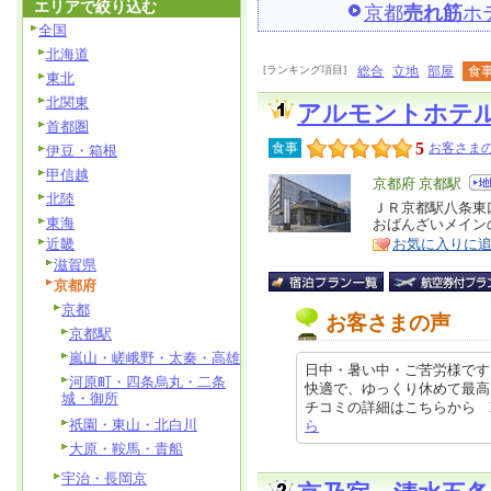
エリアで絞り込む
京都
売れ筋
ホ
全国
北海道
[ランキング項目]
総合
立地
部屋
食
東北
北関東
アルモントホテ
首都圏
5
食事
お客さまの
伊豆・箱根
甲信越
エ
京都府 京都駅
北陸
リ
ＪＲ京都駅八条東
特
東海
おばんざいメイン
ア
徴
近畿
お気に入りに
滋賀県
京都府
京都
お客さまの声
京都駅
嵐山・嵯峨野・太秦・高雄
日中・暑い中・ご苦労様です
河原町・四条烏丸・二条
快適で、ゆっくり休めて最高
城・御所
チコミの詳細はこちらから https:/
祇園・東山・北白川
ら
大原・鞍馬・貴船
宇治・長岡京