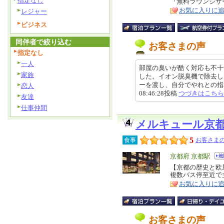
指定なし
『無料ラウンジサ
ア
徴
お気に入りに
レジャー
ビジネス
同伴者で絞り込む
お客さまの声
指定なし
一人
部屋の臭いが酷く対応も不十
家族
した。イオン脱臭機で除去し
ーを渡し、自分でやれとの指示。
恋人
08:46:28投稿
つづきはこちら
友達
仕事仲間
メルキュール京
5
食事
お客さまの
エ
京都府 京都駅
リ
【京都の歴史と欧
特
複数バス停至近で
ア
徴
お気に入りに
お客さまの声