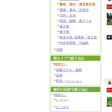
霧島・国分・鹿児島空港
総
鹿屋・垂水・志布志
川内・出水
指宿・枕崎・南さつま
屋久島
種子島
奄美大島･喜界島・徳之島
沖永良部島・与論島
沖縄
宿タイプで絞り込む
指定なし
高級ホテル・旅館
温泉
民宿・ペンション
旅行の目的で絞り込む
総
指定なし
レジャー
ビジネス