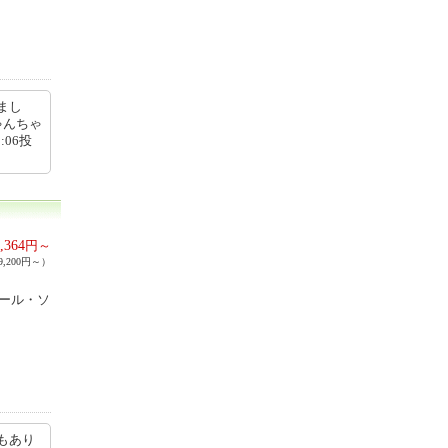
まし
ゃんちゃ
:06投
,364
円～
,200円～）
コール・ソ
もあり