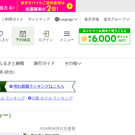
ご利用ガイド
サイトマップ
Language
楽天市場
楽天グループ
に入り
予約確認
ログイン
メニュー
ふるさと納税
旅行ガイド
その他
 (総合)
売れ筋順ランキングはこちら
テル ランキング
大阪 ホテル ランキング
ャー）
2026年08月02日更新