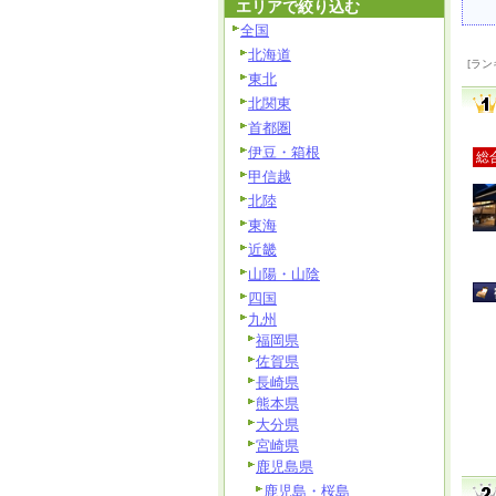
エリアで絞り込む
全国
北海道
[ラン
東北
北関東
首都圏
伊豆・箱根
総
甲信越
北陸
東海
近畿
山陽・山陰
四国
九州
福岡県
佐賀県
長崎県
熊本県
大分県
宮崎県
鹿児島県
鹿児島・桜島