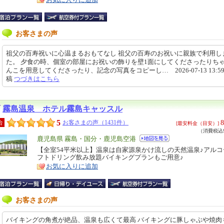
お客さまの声
祖父の百寿祝いに心温まるおもてなし 祖父の百寿のお祝いに親族で利用し
た。 夕食の時、個室の部屋にお祝いの飾りを壁1面にしてくださったりち
んこを用意してくださったり、記念の写真をコピーし… 2026-07-13 13:59
稿
つづきはこちら
霧島温泉 ホテル霧島キャッスル
5
8
合
お客さまの声（1431件）
[最安料金（目安）]
（消費税込9
エ
鹿児島県 霧島・国分・鹿児島空港
リ
【全室54平米以上】温泉は自家源泉かけ流しの天然温泉♪アル
特
フトドリング飲み放題バイキングプランもご用意♪
ア
徴
お気に入りに追加
お客さまの声
バイキングの角煮が絶品、温泉も広くて最高 バイキングに豚しゃぶや焼肉