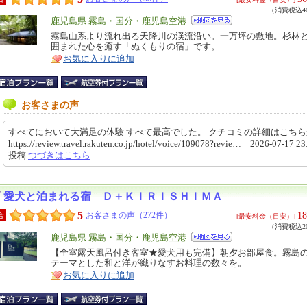
（消費税込40
エ
鹿児島県 霧島・国分・鹿児島空港
リ
霧島山系より流れ出る天降川の渓流沿い。一万坪の敷地。杉林
特
囲まれた心を癒す「ぬくもりの宿」です。
ア
徴
お気に入りに追加
お客さまの声
すべてにおいて大満足の体験 すべて最高でした。 クチコミの詳細はこち
https://review.travel.rakuten.co.jp/hotel/voice/109078?revie… 2026-07-17 23
投稿
つづきはこちら
愛犬と泊まれる宿 Ｄ＋ＫＩＲＩＳＨＩＭＡ
5
18
合
お客さまの声（272件）
[最安料金（目安）]
（消費税込20
エ
鹿児島県 霧島・国分・鹿児島空港
リ
【全室露天風呂付き客室★愛犬用も完備】朝夕お部屋食。霧島
特
テーマとした和と洋が織りなすお料理の数々を。
ア
徴
お気に入りに追加