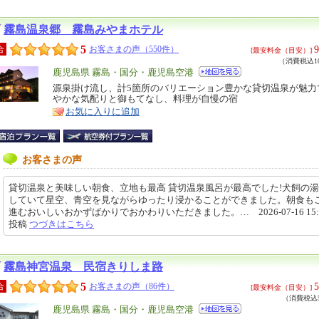
霧島温泉郷 霧島みやまホテル
5
9
合
お客さまの声（550件）
[最安料金（目安）]
（消費税込10
エ
鹿児島県 霧島・国分・鹿児島空港
リ
源泉掛け流し、計5箇所のバリエーション豊かな貸切温泉が魅力
特
やかな気配りと御もてなし、料理が自慢の宿
ア
徴
お気に入りに追加
お客さまの声
貸切温泉と美味しい朝食、立地も最高 貸切温泉風呂が最高でした!犬飼の
していて星空、青空を見ながらゆったり浸かることができました。朝食も
進むおいしいおかずばかりでおかわりいただきました。… 2026-07-16 15:1
投稿
つづきはこちら
霧島神宮温泉 民宿きりしま路
5
5
合
お客さまの声（86件）
[最安料金（目安）]
（消費税込5
エ
鹿児島県 霧島・国分・鹿児島空港