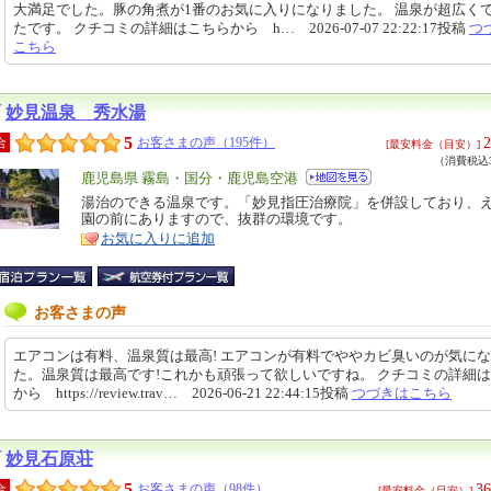
大満足でした。豚の角煮が1番のお気に入りになりました。 温泉が超広く
たです。 クチコミの詳細はこちらから h… 2026-07-07 22:22:17投稿
つ
こちら
妙見温泉 秀水湯
5
2
合
お客さまの声（195件）
[最安料金（目安）]
（消費税込3
エ
鹿児島県 霧島・国分・鹿児島空港
リ
湯治のできる温泉です。「妙見指圧治療院」を併設しており、
特
園の前にありますので、抜群の環境です。
ア
徴
お気に入りに追加
お客さまの声
エアコンは有料、温泉質は最高! エアコンが有料でややカビ臭いのが気に
た。温泉質は最高です!これかも頑張って欲しいですね。 クチコミの詳細
から https://review.trav… 2026-06-21 22:44:15投稿
つづきはこちら
妙見石原荘
5
36
合
お客さまの声（98件）
[最安料金（目安）]