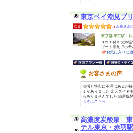
東京ベイ潮見プ
5
総合
お客さまの
エ
東京都 東京駅・
リ
サウナ付き大浴場
特
ゾート潮見でホテ
ア
徴
お気に入りに
お客さまの声
清掃と特典に不満はあるが接
ミがありました 楽天ダイヤ
もありませんでした 部屋風呂の浴
づきはこちら
高濃度炭酸泉 
テル東京・赤羽