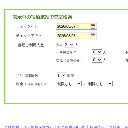
表示中の宿泊施設で空室検索
チェックイン
チェックアウト
1部屋ご利用人数
大人
人
人
小学校高学年
小
人
幼児（食事のみ）
幼
ご利用部屋数
部屋
料金
～
（1部屋1泊あたり）
会社情報
個人情報保護方針
社会的責任[CSR]
採用情報
規約集