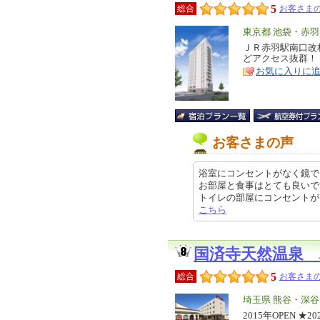
5
総合
お客さまの
エ
東京都 池袋・赤
リ
ＪＲ赤羽駅南口改
特
どアクセス抜群！
ア
徴
お気に入りに
お客さまの声
浴室にコンセントがなく鏡で
お部屋と食事はとても良いで
トイレの部屋にコンセントがないので
こちら
国済寺天然温泉
5
総合
お客さまの
エ
埼玉県 熊谷・深
リ
2015年OPEN 
特