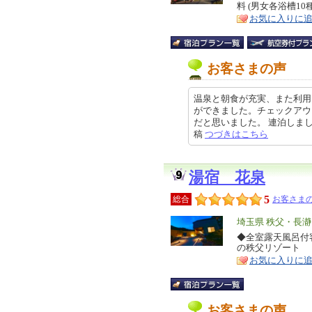
料 (男女各浴槽10
ア
徴
お気に入りに
お客さまの声
温泉と朝食が充実、また利用
ができました。チェックアウ
だと思いました。 連泊しましたが
稿
つづきはこちら
湯宿 花泉
5
総合
お客さまの
エ
埼玉県 秩父・長瀞
リ
◆全室露天風呂付
特
の秩父リゾート
ア
徴
お気に入りに
お客さまの声