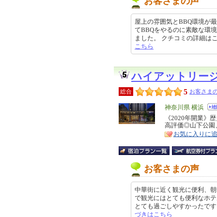
お客さまの声
屋上の雰囲気とBBQ環境が
てBBQをやるのに素敵な環
ました。 クチコミの詳細はこちらか
こちら
ハイアットリー
5
総合
お客さまの
エ
神奈川県 横浜
リ
《2020年開業
特
高評価◎山下公園
ア
徴
お気に入りに
お客さまの声
中華街に近く観光に便利、朝
で観光にはとても便利なホテ
とても過ごしやすかったです。 朝
づきはこちら