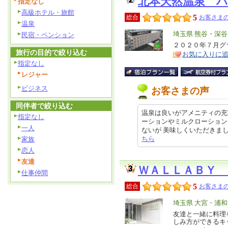
北本天然温泉 
指定なし
高級ホテル・旅館
5
総合
お客さまの
温泉
エ
埼玉県 熊谷・深
民宿・ペンション
リ
２０２０年７月グ
特
旅行の目的で絞り込む
お気に入りに
ア
徴
指定なし
レジャー
ビジネス
お客さまの声
同伴者で絞り込む
温泉は良いがアメニティの充
指定なし
ーションやミルクローション
一人
ないが 美味しくいただきました。 
ちら
家族
恋人
友達
ＷＡＬＬＡＢＹ 
仕事仲間
5
総合
お客さまの
エ
埼玉県 大宮・浦
リ
友達と一緒に料理
特
しみ方ができるキ
ア
徴