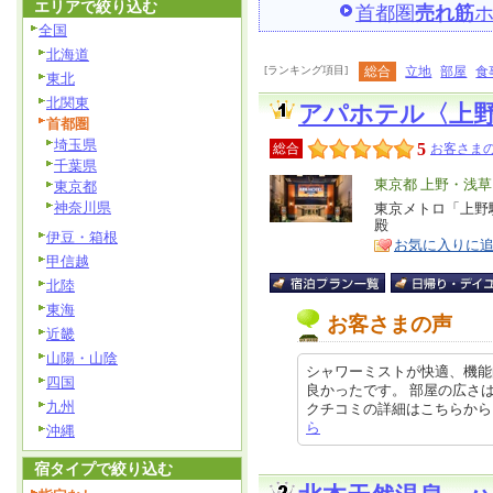
エリアで絞り込む
首都圏
売れ筋
全国
北海道
[ランキング項目]
総合
立地
部屋
食
東北
北関東
アパホテル〈上
首都圏
埼玉県
5
総合
お客さまの
千葉県
エ
東京都 上野・浅
東京都
神奈川県
リ
東京メトロ「上野
特
殿
ア
徴
伊豆・箱根
お気に入りに
甲信越
北陸
東海
お客さまの声
近畿
山陽・山陰
シャワーミストが快適、機能
四国
良かったです。 部屋の広さ
九州
クチコミの詳細はこちらから https
ら
沖縄
宿タイプで絞り込む