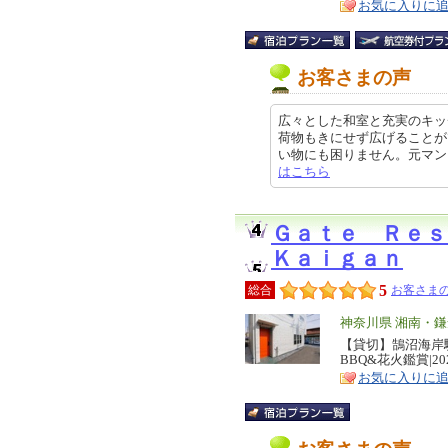
お気に入りに
お客さまの声
広々とした和室と充実のキッ
荷物もきにせず広げることが
い物にも困りません。元マンション
はこちら
Ｇａｔｅ Ｒｅ
Ｋａｉｇａｎ
5
総合
お客さまの
エ
神奈川県 湘南・
リ
【貸切】鵠沼海岸駅
特
BBQ&花火鑑賞|2
ア
徴
お気に入りに