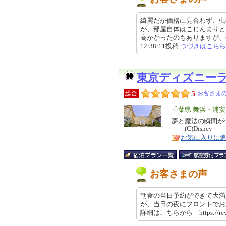
綺麗だが価格に見合わず、虫
が、部屋自体はこじんまりと
高かかったのもありますが、金額
12:38:11投稿
つづきはこちら
東京ディズニー
5
総合
お客さまの
エ
千葉県 舞浜・浦
リ
夢と魔法の瞬間が
特
(C)Disney
ア
徴
お気に入りに
お客さまの声
朝食の当日予約ができて大満
が、当日の夜にフロントでお
詳細はこちらから https://revi