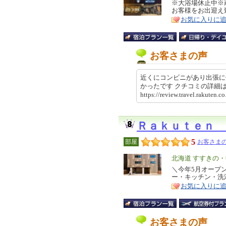
リ
※大浴場休止中※
特
お客様をお出迎え
ア
徴
お気に入りに
お客さまの声
近くにコンビニがあり出張に
かったです クチコミの詳
https://review.travel.rakute
Ｒａｋｕｔｅｎ 
5
部屋
お客さまの
エ
北海道 すすきの
リ
＼今年5月オープ
特
ー・キッチン・洗
ア
徴
お気に入りに
お客さまの声