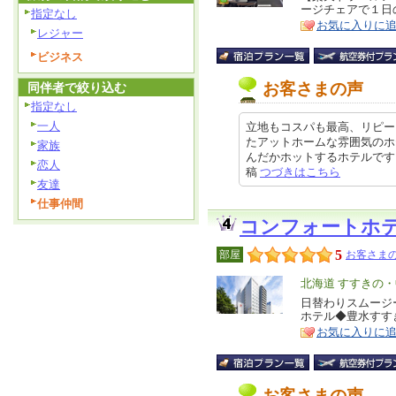
ージチェアで１日の
指定なし
ア
徴
お気に入りに
レジャー
ビジネス
お客さまの声
同伴者で絞り込む
指定なし
一人
立地もコスパも最高、リピー
たアットホームな雰囲気のホ
家族
んだかホットするホテルです。 立
恋人
稿
つづきはこちら
友達
仕事仲間
コンフォートホ
5
部屋
お客さまの
エ
北海道 すすきの
リ
日替わりスムージ
特
ホテル◆豊水すす
ア
徴
お気に入りに
お客さまの声