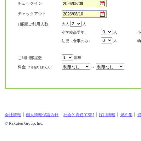
チェックイン
チェックアウト
1部屋ご利用人数
大人
人
人
小学校高学年
小
人
幼児（食事のみ）
幼
ご利用部屋数
部屋
料金
～
（1部屋1泊あたり）
会社情報
個人情報保護方針
社会的責任[CSR]
採用情報
規約集
© Rakuten Group, Inc.