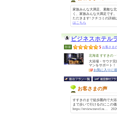
家族みんな大満足、素敵な北
く、家族みんな大満足です。
ただきます! クチコミの詳細はこち
はこちら
ビジネスホテル
5
部屋
お客さまの
エ
北海道 すすきの
リ
大浴場・サウナ完備
特
マンをサポート！
ア
徴
お気に入りに
お客さまの声
すすきのまで徒歩圏内で大浴
まで歩いて行けるのにこの
https://review.travel.ra… 2