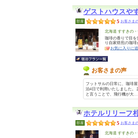
ゲストハウスや
5
部屋
お客さまの
エ
北海道 すすきの
リ
珈琲の香りで目を
特
り自家焙煎の珈琲
ア
徴
お気に入りに
お客さまの声
フットサルの日常に、珈琲屋さん
泊4日で利用いたしました。
と言うことで、飛行機が大… 2026
ホテルリリーフ
5
部屋
お客さまの
エ
北海道 すすきの