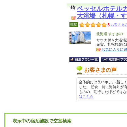
ベッセルホテル
大浴場（札幌・
5
部屋
お客さまの
エ
北海道 すすきの
リ
サウナ付き大浴場
特
充実、札幌観光に最
ア
徴
お気に入りに
お客さまの声
全体的には良いホテル 新し
した。 朝食、特に海鮮丼が
ものの、期待したほどではなかったかな
はこちら
表示中の宿泊施設で空室検索