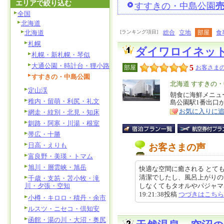
エリアで絞り込む
すすきの・中島公園
全国
北海道
北海道
[ランキング項目]
総合
立地
部屋
食
札幌
ダイワロイネッ
札幌・新札幌・琴似
大通公園・時計台・狸小路
5
部屋
お客さまの
すすきの・中島公園
エ
北海道 すすきの
定山渓
リ
朝食に海鮮メニュ
特
稚内・留萌・利尻・礼文
島公園駅1番出口
ア
徴
お気に入りに
網走・紋別・北見・知床
釧路・阿寒・川湯・根室
帯広・十勝
日高・えりも
お客さまの声
富良野・美瑛・トマム
旭川・層雲峡・旭岳
快適な空間に癒される とて
清潔でしたし、風呂上がりの
千歳・支笏・苫小牧・滝
川・夕張・空知
しなくてもタオルやパジャマなど
19:21:38投稿
つづきはこちら
小樽・キロロ・積丹・余市
ルスツ・ニセコ・倶知安
函館・湯の川・大沼・奥尻