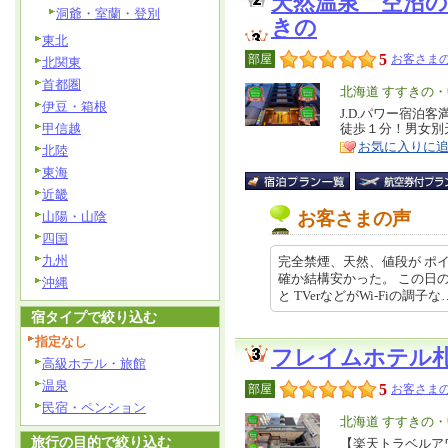
天然温泉 空沼
洞爺・室蘭・登別
きの
東北
5
部屋
お客さまの
北関東
首都圏
エ
北海道 すすきの
伊豆・箱根
リ
J.D.パワー宿泊客
特
甲信越
徒歩１分！男女別
ア
徴
お気に入りに
北陸
東海
近畿
お客さまの声
山陽・山陰
四国
九州
完全禁煙、天然、値段が ポイ
確か結構安かった。 この日
沖縄
と TVerなどがWi-Fiの調子な… 
宿タイプで絞り込む
指定なし
フレイムホテル
高級ホテル・旅館
温泉
5
部屋
お客さまの
民宿・ペンション
エ
北海道 すすきの
旅行の目的で絞り込む
リ
【楽天トラベルア
特