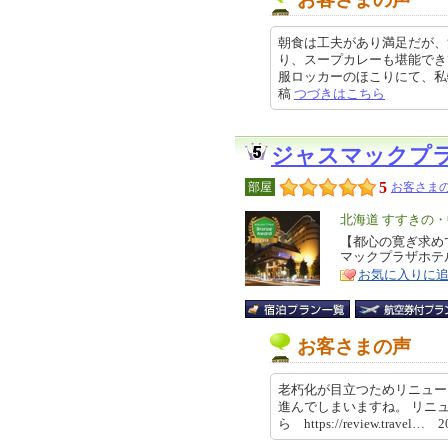
朝食は工夫があり満足だが、
り、スープカレーも堪能でき
服ロッカーのほこりにて、私物に汚
稿
つづきはこちら
ジャスマックプ
5
部屋
お客さまの
エ
北海道 すすきの
リ
【都心の寛ぎ求め
特
マックプラザホテ
ア
徴
お気に入りに
お客さまの声
老朽化が目立つためリニュー
進んでしまいますね。 リニ
ら https://review.travel… 