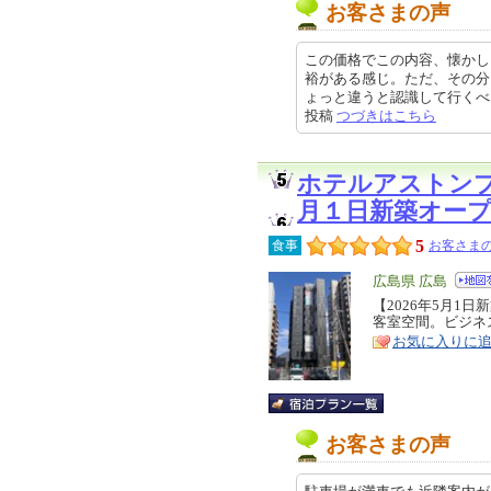
お客さまの声
この価格でこの内容、懐かし
裕がある感じ。ただ、その分
ょっと違うと認識して行くべきかと
投稿
つづきはこちら
ホテルアストン
月１日新築オー
5
食事
お客さまの
エ
広島県 広島
リ
【2026年5月1
特
客室空間。ビジネ
ア
徴
お気に入りに
お客さまの声