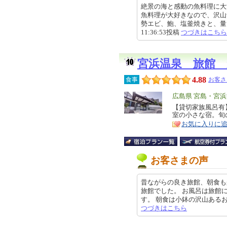
絶景の海と感動の魚料理に大
魚料理が大好きなので、沢山
勢エビ、鮑、塩釜焼きと、量もあ
11:36:53投稿
つづきはこちら
宮浜温泉 旅館
4.88
食事
お客さ
エ
広島県 宮島・宮
リ
【貸切家族風呂有
特
室の小さな宿。旬
ア
徴
お気に入りに
お客さまの声
昔ながらの良き旅館、朝食も
旅館でした。 お風呂は旅館
す。 朝食は小鉢の沢山あるお膳で
つづきはこちら