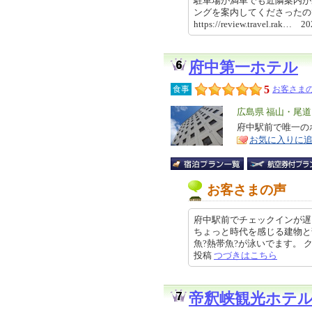
駐車場が満車でも近隣案内が
ングを案内してくださった
https://review.travel.rak… 
府中第一ホテル
5
食事
お客さまの
エ
広島県 福山・尾
リ
府中駅前で唯一の
特
お気に入りに
ア
徴
お客さまの声
府中駅前でチェックインが遅
ちょっと時代を感じる建物と
魚?熱帯魚?が泳いでます。 クチコ
投稿
つづきはこちら
帝釈峡観光ホテ