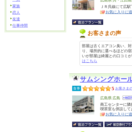
エ
広島県 呉・江田島
家族
リ
ＪＲ呉線にて広駅
特
お気に入りに
ア
恋人
徴
友達
仕事仲間
お客さまの声
部屋は古くエアコン臭い、対
り、場所的に選べるほどの宿
いが部屋は綺麗との口コミがあり少
はこちら
サムシングホー
5
食事
お客さまの
エ
広島県 広島
リ
商工センターに隣
特
喫茶室も併設して
ア
徴
お気に入りに