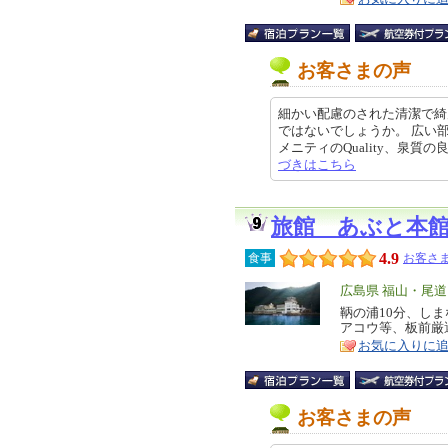
お客さまの声
細かい配慮のされた清潔で綺
ではないでしょうか。 広い
メニティのQuality、泉質の良さ
づきはこちら
旅館 あぶと本
4.9
食事
お客さま
エ
広島県 福山・尾
リ
鞆の浦10分、し
特
アコウ等、板前厳
ア
徴
お気に入りに
お客さまの声