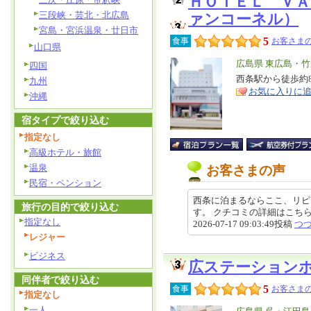
ＨＯＴＥＬ Ｖ
三段峡・芸北・北広島
ァンコーネル）
宮島・宮浜温泉・廿日市
5
食事
お客さまの
山口県
エ
広島県 東広島・
四国
リ
西条駅から徒歩約8
特
九州
お気に入りに
ア
徴
沖縄
宿タイプで絞り込む
指定なし
高級ホテル・旅館
温泉
お客さまの声
民宿・ペンション
西条に泊まるならここ、リピ
旅行の目的で絞り込む
す。 クチコミの詳細はこちらから https
指定なし
2026-07-17 09:03:49投稿
つ
レジャー
ビジネス
広ステーション
同伴者で絞り込む
5
食事
お客さまの
指定なし
一人