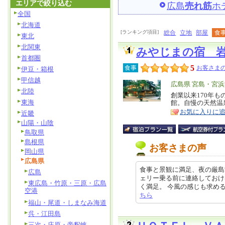
エリアで絞り込む
広島
売れ筋
ホ
全国
北海道
[ランキング項目]
総合
立地
部屋
食
東北
北関東
みやじまの宿 
首都圏
5
食事
お客さまの
伊豆・箱根
甲信越
エ
広島県 宮島・宮
北陸
リ
創業以来170年
特
東海
館。自慢の天然温
ア
徴
お気に入りに
近畿
山陽・山陰
鳥取県
島根県
お客さまの声
岡山県
広島県
食事と景観に満足、夜の厳島散
広島
ェリー乗る前に連絡しておけ
東広島・竹原・三原・広島
く満足。 今風の感じも求めるのであ
空港
ちら
福山・尾道・しまなみ海道
呉・江田島
三次・庄原・帝釈峡