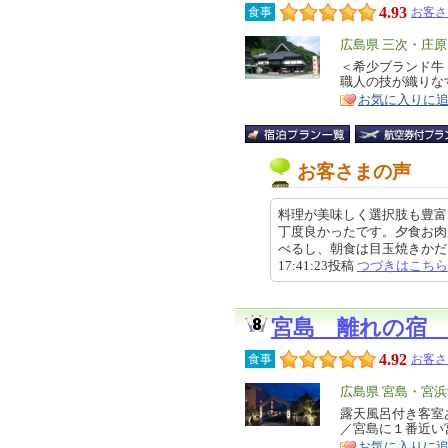
4.93
食事
お客さ
エ
広島県 三次・庄
リ
＜希少ブランド牛
特
職人の技が織りな
ア
徴
お気に入りに
お客さまの声
料理が美味しく選択肢も豊富
丁度良かったです。夕食お肉
べるし、朝食は目玉焼きかだし巻
17:41:23投稿
つづきはこちら
宮島 離れの宿
4.92
食事
お客さ
エ
広島県 宮島・宮
リ
露天風呂付き客室
特
／宮島に１番近い
ア
徴
お気に入りに