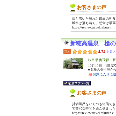
お客さまの声
落ち着いた離れと最高の朝食
離れは落ち着く。朝食は最
https://review.travel.rakut
新穂高温泉 槍の
4.74
立地
お客さ
エ
岐阜県 奥飛騨・
リ
10月19日 1
特
■３種の個性豊か
ア
徴
お気に入りに
お客さまの声
貸切風呂をいくつも堪能でき
て贅沢な時間を過ごせまし
https://review.travel.rakut