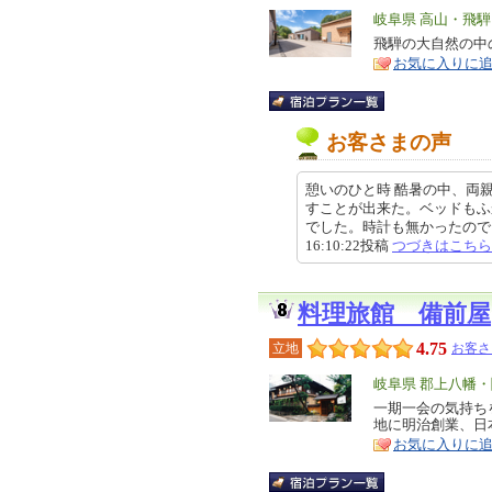
エ
岐阜県 高山・飛騨
リ
飛騨の大自然の中
特
お気に入りに
ア
徴
お客さまの声
憩いのひと時 酷暑の中、両
すことが出来た。ベッドもふ
でした。時計も無かったので、時
16:10:22投稿
つづきはこちら
料理旅館 備前屋
4.75
立地
お客さ
エ
岐阜県 郡上八幡
リ
一期一会の気持ち
特
地に明治創業、日
ア
徴
お気に入りに