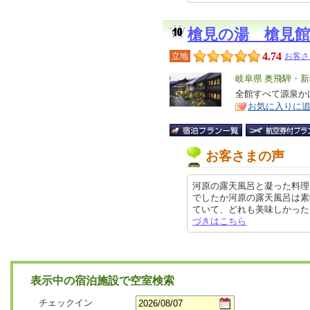
槍見の湯 槍見館
4.74
立地
お客さ
エ
岐阜県 奥飛騨・
リ
全館すべて源泉か
特
お気に入りに
ア
徴
お客さまの声
河原の露天風呂と凝った料理
でしたか河原の露天風呂は素
ていて、どれも美味しかった。 是
づきはこちら
表示中の宿泊施設で空室検索
チェックイン