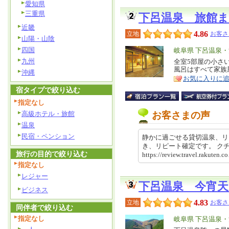
愛知県
三重県
下呂温泉 旅館
近畿
4.86
立地
お客さ
山陽・山陰
四国
エ
岐阜県 下呂温泉
九州
リ
全室5部屋の小さ
特
風呂はすべて家族
ア
沖縄
徴
お気に入りに
宿タイプで絞り込む
指定なし
高級ホテル・旅館
お客さまの声
温泉
民宿・ペンション
静かに過ごせる貸切温泉、リ
き、リピート確定です。 
旅行の目的で絞り込む
https://review.travel.rakut
指定なし
レジャー
下呂温泉 今宵
ビジネス
4.83
立地
お客さ
同伴者で絞り込む
指定なし
エ
岐阜県 下呂温泉