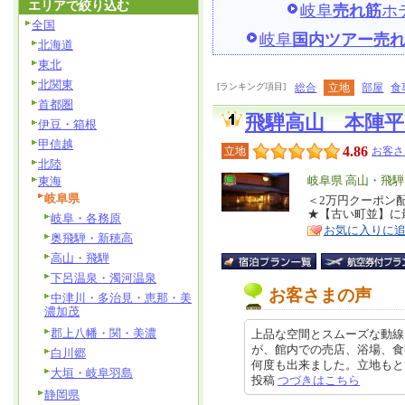
エリアで絞り込む
岐阜
売れ筋
ホ
全国
岐阜
国内ツアー売
北海道
東北
北関東
[ランキング項目]
総合
立地
部屋
食
首都圏
飛騨高山 本陣平
伊豆・箱根
甲信越
4.86
立地
お客さ
北陸
エ
岐阜県 高山・飛騨
東海
岐阜県
リ
＜2万円クーポン
特
★【古い町並】に
岐阜・各務原
ア
徴
お気に入りに
奥飛騨・新穂高
高山・飛騨
下呂温泉・濁河温泉
お客さまの声
中津川・多治見・恵那・美
濃加茂
郡上八幡・関・美濃
上品な空間とスムーズな動線
が、館内での売店、浴場、食
白川郷
何度も出来ました。立地もとても良
大垣・岐阜羽島
投稿
つづきはこちら
静岡県