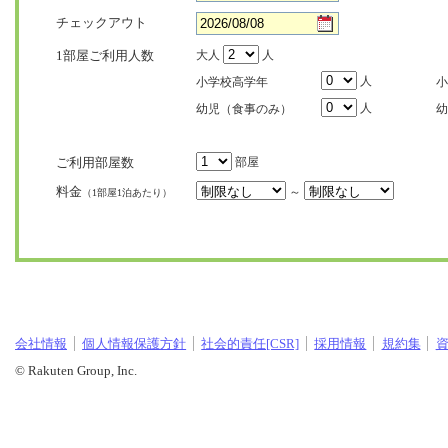
チェックアウト
1部屋ご利用人数
大人
人
人
小学校高学年
小
人
幼児（食事のみ）
幼
ご利用部屋数
部屋
料金
～
（1部屋1泊あたり）
会社情報
個人情報保護方針
社会的責任[CSR]
採用情報
規約集
© Rakuten Group, Inc.