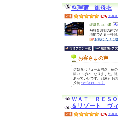
料理宿 御母衣
4.76
立地
お客さ
エ
岐阜県 白川郷
リ
飛騨白川郷の南の
特
堪能できる一軒宿
ア
徴
お気に入りに
お客さまの声
夕朝食ボリューム満点、宿の
腹いっぱいになりました。建
あっていいです。部屋も予想よりも
投稿
つづきはこちら
ＷＡＴ ＲＥＳ
＆リゾート ヴ
4.76
立地
お客さ