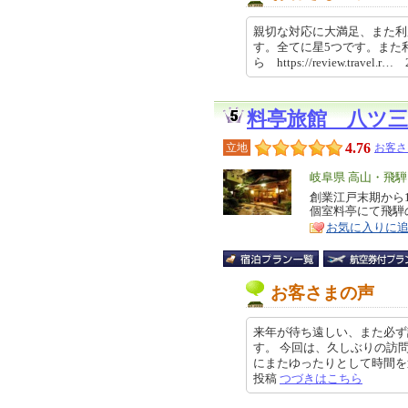
親切な対応に大満足、また利
す。全てに星5つです。また
ら https://review.travel.r…
料亭旅館 八ツ三
4.76
立地
お客さ
エ
岐阜県 高山・飛騨
リ
創業江戸末期から
特
個室料亭にて飛騨
ア
徴
お気に入りに
お客さまの声
来年が待ち遠しい、また必ず
す。 今回は、久しぶりの訪
にまたゆったりとして時間を過ごさ
投稿
つづきはこちら