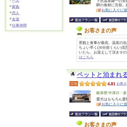
一人
リ
下呂温泉随一の景
特
騨の食材に舌鼓。
ア
家族
徴
お気に入りに
恋人
友達
仕事仲間
お客さまの声
景観と食事が最高、温泉の虫
ちょい早く(30分前くらい
いたら、お迎えして頂きそのままホテ
はこちら
ペットと泊まれ
4.81
立地
お客さ
エ
岐阜県 中津川・
リ
愛犬はもちろん愛
特
お気に入りに
ア
徴
お客さまの声