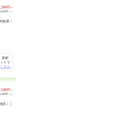
,200
円～
,020円～）
岸絶景！
、新鮮
ヒットで
はこちら
,546
円～
,000円～）
地区）こ