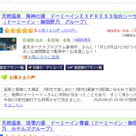
天然温泉 海神の湯 ドーミーインＥＸＰＲＥＳＳ仙台シー
（ドーミーイン・御宿野乃 グループ）
5
5
呂
お客さまの声（2415件）
[最安料金（目安）]
（消費税込5
エ
宮城県 仙台・多賀城・名取
リ
楽天ボーナスプログラム参画中。さらに！7月と8月は5と0がつ
特
ポンも期間限定で配布中！お見逃しなく！
ア
徴
お気に入りに追加
お客さまの声
温泉と朝食に大満足、3世代で楽しめた! 3世代3家族で4部屋に分かれて宿
た。他県のドーミーインさんに何回か泊まったことがあり、すごく良かっ
今回の3世代旅行でも利用させて頂きました。 … 2026-08-05 20:08:07投
きはこちら
天然温泉 淡雪の湯 ドーミーイン青森（ドーミーイン・御
乃 ホテルズグループ）