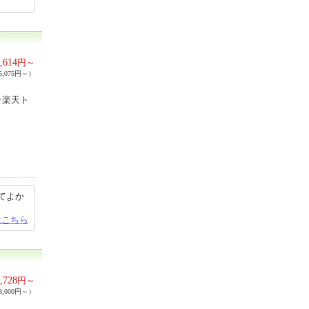
,614
円～
,075円～）
☆楽天ト
てよか
はこちら
,728
円～
,000円～）