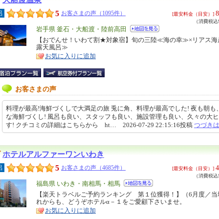
5
8
呂
お客さまの声（1095件）
[最安料金（目安）]
（消費税込9
エ
岩手県 釜石・大船渡・陸前高田
リ
【おでんせ！いわて割★対象宿】旬の三陸≪海の幸≫×リアス海
特
露天風呂≫
ア
徴
お気に入りに追加
お客さまの声
料理が最高!海鮮づくしで大満足の旅 兎に角、料理が最高でした! 夜も朝も
な海鮮づくし! 風呂も良い、スタッフも良い、施設管理も良い、久々の大
す! クチコミの詳細はこちらから ht… 2026-07-29 22:15:16投稿
つづき
ホテルアルファーワンいわき
5
4
呂
お客さまの声（4685件）
[最安料金（目安）]
（消費税込5
エ
福島県 いわき・南相馬・相馬
リ
【楽天トラベルご予約ランキング 第１位獲得！】（6月度／当
特
れからも、どうぞホテルα－１をご愛顧下さいませ。
ア
徴
お気に入りに追加