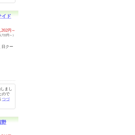
サイド
,202
円～
,722円～）
く日クー
泊しまし
たので
稿
つづ
宿野