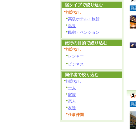
宿タイプで絞り込む
風
指定なし
高級ホテル・旅館
温泉
民宿・ペンション
旅行の目的で絞り込む
指定なし
レジャー
ビジネス
同伴者で絞り込む
指定なし
一人
家族
恋人
風
友達
仕事仲間