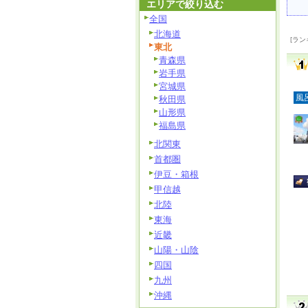
エリアで絞り込む
全国
北海道
[ラン
東北
青森県
岩手県
宮城県
風
秋田県
山形県
福島県
北関東
首都圏
伊豆・箱根
甲信越
北陸
東海
近畿
山陽・山陰
四国
九州
沖縄