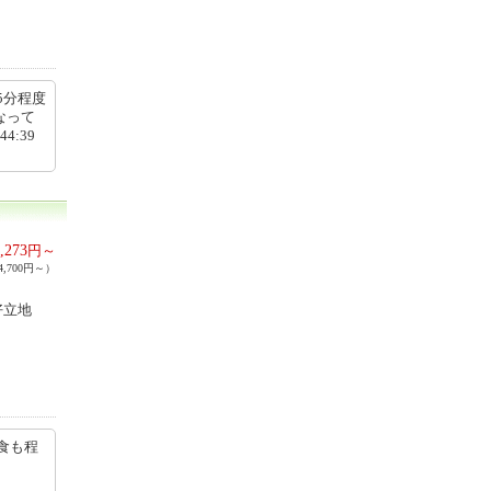
5分程度
なって
4:39
,273
円～
,700円～）
好立地
食も程