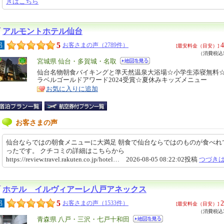
きはこちら
アルモントホテル仙台
5
4
呂
お客さまの声（2789件）
[最安料金（目安）]
（消費税込5
エ
宮城県 仙台・多賀城・名取
リ
仙台名物朝食バイキングと準天然温泉大浴場☆小学生添寝無料
特
ラベルゴールドアワード2024受賞☆夏休みキッズメニュー
ア
徴
お気に入りに追加
お客さまの声
仙台ならではの朝食メニューに大満足 朝食で仙台ならではのものが食べれ
ったです。 クチコミの詳細はこちらから
https://review.travel.rakuten.co.jp/hotel… 2026-08-05 08:22:02投稿
つづき
ホテル イルヴィアーレ八戸アネックス
5
2
呂
お客さまの声（1533件）
[最安料金（目安）]
（消費税込3
エ
青森県 八戸・三沢・七戸十和田