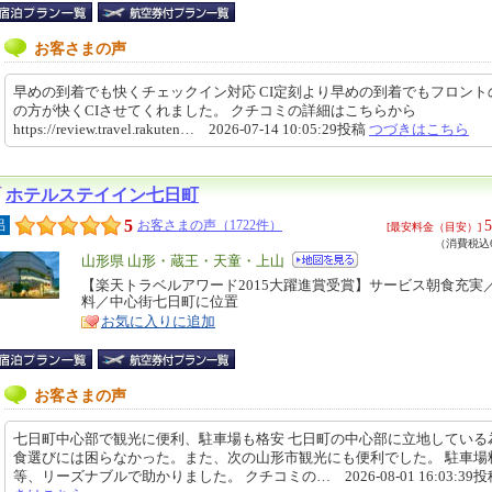
お客さまの声
早めの到着でも快くチェックイン対応 CI定刻より早めの到着でもフロント
の方が快くCIさせてくれました。 クチコミの詳細はこちらから
https://review.travel.rakuten… 2026-07-14 10:05:29投稿
つづきはこちら
ホテルステイイン七日町
5
5
呂
お客さまの声（1722件）
[最安料金（目安）]
（消費税込6
エ
山形県 山形・蔵王・天童・上山
リ
【楽天トラベルアワード2015大躍進賞受賞】サービス朝食充実／W
特
料／中心街七日町に位置
ア
徴
お気に入りに追加
お客さまの声
七日町中心部で観光に便利、駐車場も格安 七日町の中心部に立地している
食選びには困らなかった。また、次の山形市観光にも便利でした。 駐車場
等、リーズナブルで助かりました。 クチコミの… 2026-08-01 16:03:39