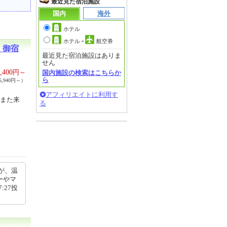
最近見た宿泊施設
国内
海外
ホテル
ホテル
+
航空券
・御宿
最近見た宿泊施設はありま
せん
,400
円～
国内施設の検索はこちらか
ら
,940円～）
アフィリエイトに利用す
【また来
る
が、温
ーやマ
:27投