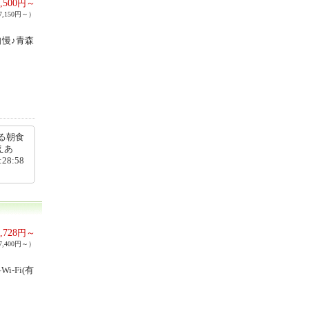
,500
円～
,150円～）
慢♪青森
る朝食
えあ
8:58
,728
円～
,400円～）
-Fi(有