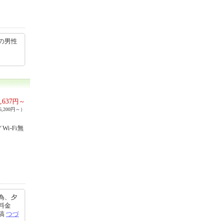
の男性
,637
円～
,200円～）
i-Fi無
為、夕
料金
投稿
つづ