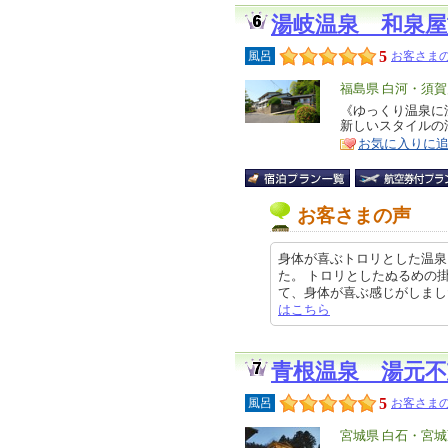
湯岐温泉 和泉屋
5
風呂
お客さまの
エ
福島県 白河・須賀
リ
《ゆっくり温泉に
特
新しいスタイルの
ア
徴
お気に入りに
お客さまの声
身体が喜ぶトロリとした温泉と
た。 トロリとしたぬるめの
て、身体が喜ぶ感じがしました。 身
はこちら
青根温泉 湯元不
5
風呂
お客さまの
エ
宮城県 白石・宮