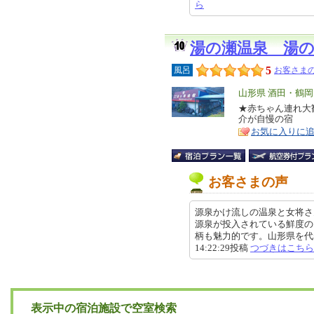
ら
湯の瀬温泉 湯
5
風呂
お客さまの
エ
山形県 酒田・鶴
リ
★赤ちゃん連れ大
特
介が自慢の宿
ア
徴
お気に入りに
お客さまの声
源泉かけ流しの温泉と女将さ
源泉が投入されている鮮度の
柄も魅力的です。山形県を代表す
14:22:29投稿
つづきはこちら
表示中の宿泊施設で空室検索