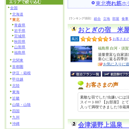
エリアで絞り込む
東北
売れ筋
ホ
全国
北海道
[ランキング項目]
総合
立地
部屋
食事
東北
青森県
おとぎの宿 米
岩手県
宮城県
5
風呂
お客さまの
秋田県
山形県
エ
福島県 白河・須賀
福島県
リ
湯量豊富な自家源
特
童心に返る四季折
北関東
ア
徴
お気に入りに
首都圏
伊豆・箱根
甲信越
お客さまの声
北陸
東海
素敵な宿でした!虫嫌いには注
近畿
スイート887 【お部屋】 
山陽・山陰
入って満喫できました!冷蔵庫にご当
四国
九州
沖縄
会津湯野上温泉