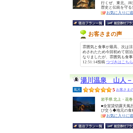
リ
行くぜ、東北。J
特
歴史と伝統を守る
ア
徴
お気に入りに
お客さまの声
雰囲気と食事が最高、次は涼
めされたため今回初めて宿泊
なりましたが、雰囲気も食事も大
12:51:14投稿
つづきはこちら
湯川温泉 山人－
5
風呂
お客さまの
エ
岩手県 北上・花
リ
■全室貸切露天風
特
び交う◆地元の食
ア
徴
お気に入りに