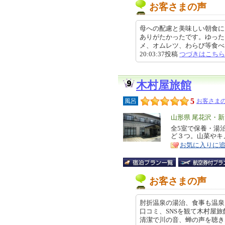
お客さまの声
母への配慮と美味しい朝食に
ありがたかったです。ゆった
メ、オムレツ、わらび等食べたい
20:03:37投稿
つづきはこちら
木村屋旅館
5
風呂
お客さまの
エ
山形県 尾花沢・
リ
全5室で保養・湯
特
ど３つ。山菜やキ
ア
徴
お気に入りに
お客さまの声
肘折温泉の湯治、食事も温泉も最
口コミ、SNSを観て木村屋旅
清潔で川の音、蝉の声を聴きながら布