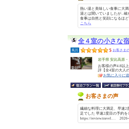
熱い湯と美味しい食事に大満
湯とは聞いていましたが...
食事は自然と笑顔になるほど美味しく
こちら
全４室の小さな
5
風呂
お客さまの
エ
岩手県 安比高原
リ
お客様の声4.8
特
評【全4室の大人
ア
徴
お気に入りに
お客さまの声
繊細な料理に大満足、早速2度
足でした 早速2度目の予約
https://review.travel.… 202