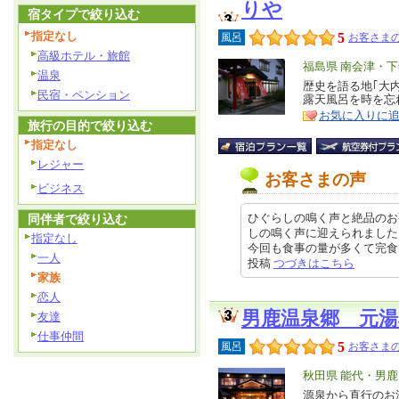
りや
宿タイプで絞り込む
指定なし
5
風呂
お客さまの
高級ホテル・旅館
エ
福島県 南会津・
温泉
リ
歴史を語る地｢大
特
民宿・ペンション
露天風呂を時を忘
ア
徴
お気に入りに
旅行の目的で絞り込む
指定なし
レジャー
お客さまの声
ビジネス
ひぐらしの鳴く声と絶品のお
同伴者で絞り込む
しの鳴く声に迎えられました
指定なし
今回も食事の量が多くて完食できま
一人
投稿
つづきはこちら
家族
恋人
男鹿温泉郷 元湯
友達
仕事仲間
5
風呂
お客さまの
エ
秋田県 能代・男
リ
源泉から直行のお
特