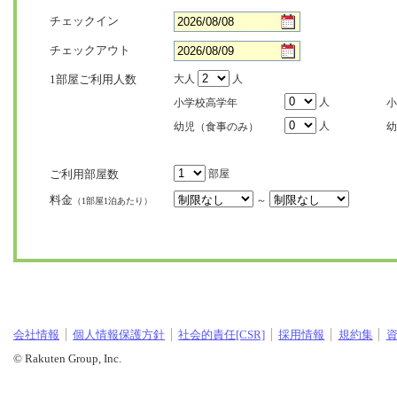
チェックイン
チェックアウト
1部屋ご利用人数
大人
人
人
小学校高学年
小
人
幼児（食事のみ）
幼
ご利用部屋数
部屋
料金
～
（1部屋1泊あたり）
会社情報
個人情報保護方針
社会的責任[CSR]
採用情報
規約集
© Rakuten Group, Inc.