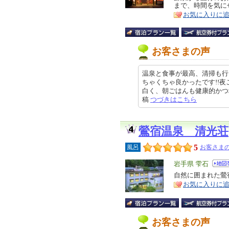
まで、時間を気に
ア
徴
お気に入りに
お客さまの声
温泉と食事が最高、清掃も行
ちゃくちゃ良かったです!!
白く、朝ごはんも健康的かつ地の物
稿
つづきはこちら
鶯宿温泉 清光荘
5
風呂
お客さまの
エ
岩手県 雫石
リ
自然に囲まれた鶯
特
お気に入りに
ア
徴
お客さまの声