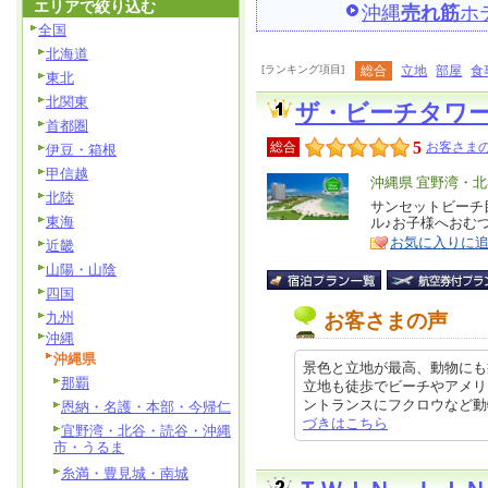
エリアで絞り込む
沖縄
売れ筋
ホ
全国
北海道
[ランキング項目]
総合
立地
部屋
食
東北
北関東
ザ・ビーチタワ
首都圏
5
総合
お客さまの
伊豆・箱根
甲信越
エ
沖縄県 宜野湾・
北陸
リ
サンセットビーチ
特
東海
ル♪お子様へおむ
ア
徴
お気に入りに
近畿
山陽・山陰
四国
九州
お客さまの声
沖縄
沖縄県
景色と立地が最高、動物にも
那覇
立地も徒歩でビーチやアメリ
ントランスにフクロウなど動物が居
恩納・名護・本部・今帰仁
づきはこちら
宜野湾・北谷・読谷・沖縄
市・うるま
糸満・豊見城・南城