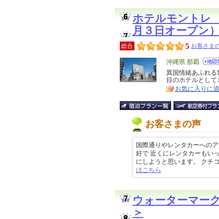
ホテルモントレ
月３日オープン
5
総合
お客さまの
エ
沖縄県 那覇
リ
異国情緒あふれる
特
目のホテルとして
ア
徴
お気に入りに
お客さまの声
国際通りやレンタカーへのア
好で 近くにレンタカーもい
にしようと思います。 クチコミの詳
はこちら
ウォーターマー
＞