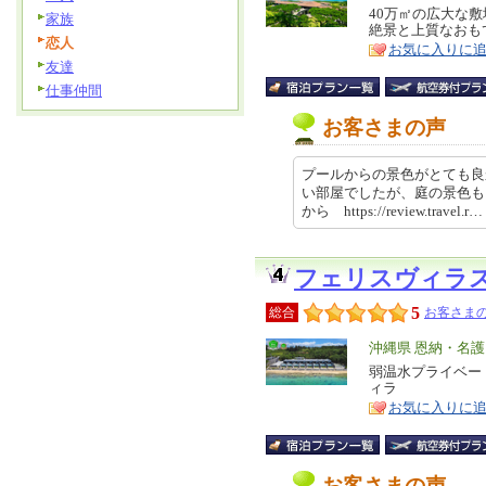
リ
40万㎡の広大な
特
家族
絶景と上質なおも
ア
徴
恋人
お気に入りに
友達
仕事仲間
お客さまの声
プールからの景色がとても良
い部屋でしたが、庭の景色も
から https://review.travel.
フェリスヴィラ
5
総合
お客さまの
エ
沖縄県 恩納・名
リ
弱温水プライベー
特
ィラ
ア
徴
お気に入りに
お客さまの声