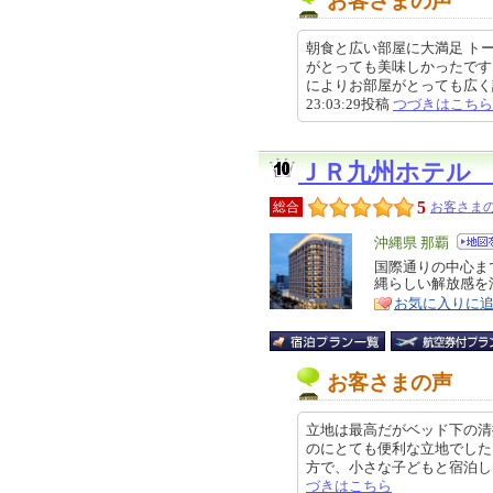
お客さまの声
朝食と広い部屋に大満足 ト
がとっても美味しかったです
によりお部屋がとっても広く設備
23:03:29投稿
つづきはこちら
ＪＲ九州ホテル
5
総合
お客さまの
エ
沖縄県 那覇
リ
国際通りの中心ま
特
縄らしい解放感を
ア
徴
お気に入りに
お客さまの声
立地は最高だがベッド下の清
のにとても便利な立地でした
方で、小さな子どもと宿泊したため
づきはこちら