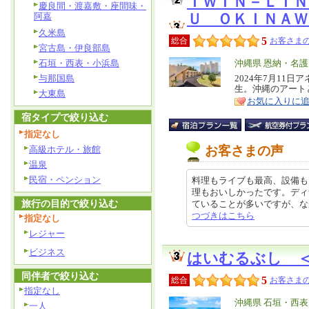
ＴＷＩＮ－ＬＩＮ
慶良間・渡嘉敷・座間味・
阿嘉
Ｕ ＯＫＩＮＡＷ
久米島
5
総合
お客さまの
宮古島・伊良部島
石垣・西表・小浜島
エ
沖縄県 恩納・名
リ
与那国島
2024年7月11
特
生。沖縄のアート
ア
大東島
徴
お気に入りに
宿タイプで絞り込む
指定なし
お客さまの声
高級ホテル・旅館
温泉
民宿・ペンション
料理もライブも最高、設備も
理もおいしかったです。ディ
旅行の目的で絞り込む
ていることが多いですが、なかった
つづきはこちら
指定なし
レジャー
ビジネス
はいむるぶし 
同伴者で絞り込む
5
総合
お客さまの
指定なし
エ
沖縄県 石垣・西
一人