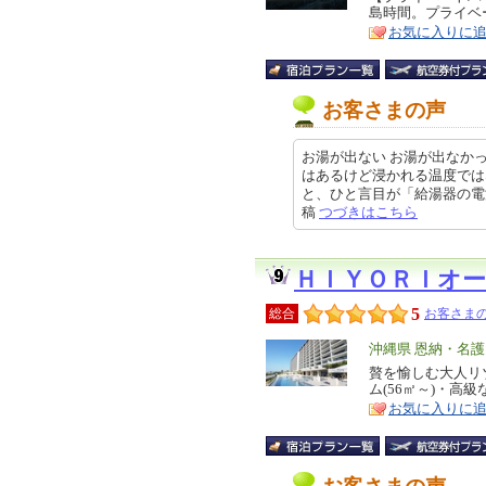
島時間。プライベー
ア
徴
お気に入りに
お客さまの声
お湯が出ない お湯が出なか
はあるけど浸かれる温度では
と、ひと言目が「給湯器の電源が入
稿
つづきはこちら
ＨＩＹＯＲＩオ
5
総合
お客さまの
エ
沖縄県 恩納・名
リ
贅を愉しむ大人リ
特
ム(56㎡～)・高
ア
徴
お気に入りに