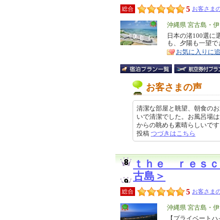
5
総合
お客さまの
エ
沖縄県 宮古島・
リ
日本の渚100選
特
も、夕陽も一望で
ア
徴
お気に入りに
お客さまの声
清潔な部屋と眺望、朝食のお
いで清潔でした。お風呂場は
からの眺めも素晴らしいです!目の
投稿
つづきはこちら
ｔｈｅ ｒｅｓ
古島＞
5
総合
お客さまの
エ
沖縄県 宮古島・
リ
【プライベートハ
特