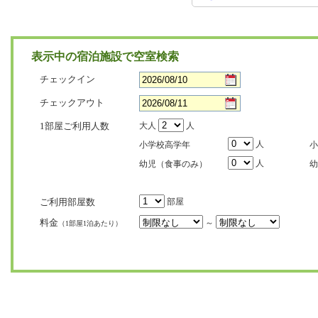
表示中の宿泊施設で空室検索
チェックイン
チェックアウト
1部屋ご利用人数
大人
人
人
小学校高学年
小
人
幼児（食事のみ）
幼
ご利用部屋数
部屋
料金
～
（1部屋1泊あたり）