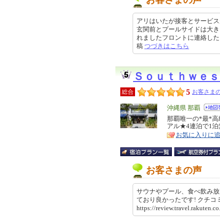
アリはいたが接客とサービス
玄関前とプールサイドは大き
れましたフロントに連絡したらすぐ
稿
つづきはこちら
Ｓｏｕｔｈｗｅｓ
5
総合
お客さまの
エ
沖縄県 那覇
リ
那覇唯一の*最*高級宿
特
アル★4連泊で1
ア
徴
お気に入りに
お客さまの声
サウナやプール、食べ飲み放
ており良かったです! クチ
https://review.travel.rakut