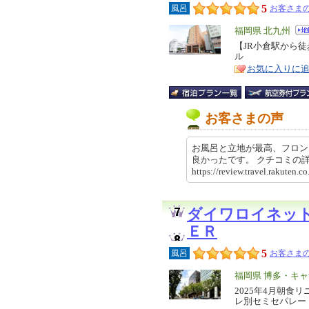
5
風呂
お客さまの
エ
福岡県 北九州
リ
【JR小倉駅から
特
ル
ア
徴
お気に入りに
お客さまの声
お風呂と立地が最高、フロン
良かったです。 クチコミ
https://review.travel.rakut
ダイワロイネッ
ＥＲ
5
風呂
お客さまの
エ
福岡県 博多・キ
リ
2025年4月朝食
特
レ別セミセパレー
ア
徴