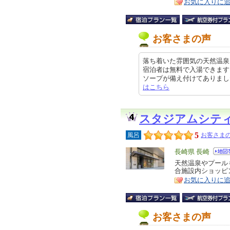
お気に入りに
お客さまの声
落ち着いた雰囲気の天然温泉
宿泊者は無料で入湯できます
ソープが備え付けてありました。 他
はこちら
スタジアムシテ
5
風呂
お客さまの
エ
長崎県 長崎
リ
天然温泉やプール
特
合施設内ショッピ
ア
徴
お気に入りに
お客さまの声