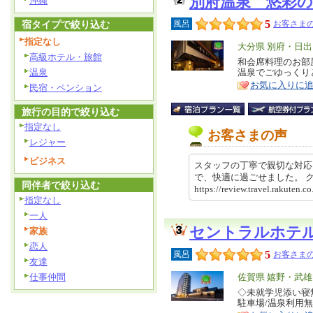
別府温泉 悠彩の
沖縄
5
宿タイプで絞り込む
風呂
お客さまの
指定なし
エ
大分県 別府・日出
高級ホテル・旅館
リ
和会席料理のお部
特
温泉
温泉でごゆっくり
ア
徴
お気に入りに
民宿・ペンション
旅行の目的で絞り込む
指定なし
お客さまの声
レジャー
ビジネス
スタッフの丁寧で親切な対応
で、快適に過ごせました。
同伴者で絞り込む
https://review.travel.rakut
指定なし
一人
セントラルホテ
家族
恋人
5
風呂
お客さまの
友達
仕事仲間
エ
佐賀県 嬉野・武
リ
◇未就学児添い寝
特
駐車場/温泉利用
ア
徴