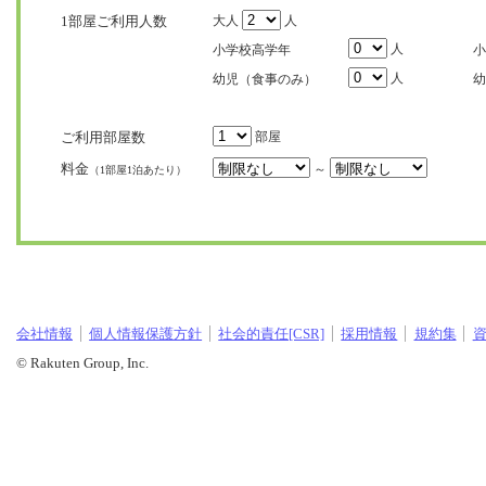
1部屋ご利用人数
大人
人
人
小学校高学年
小
人
幼児（食事のみ）
幼
ご利用部屋数
部屋
料金
～
（1部屋1泊あたり）
会社情報
個人情報保護方針
社会的責任[CSR]
採用情報
規約集
© Rakuten Group, Inc.