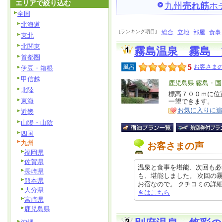
エリアで絞り込む
九州
売れ筋
ホ
全国
北海道
[ランキング項目]
総合
立地
部屋
食事
東北
北関東
霧島温泉 霧島 
首都圏
5
風呂
お客さまの
伊豆・箱根
甲信越
エ
鹿児島県 霧島・
北陸
リ
標高７００ｍに位
特
東海
一望できます。
ア
徴
お気に入りに
近畿
山陽・山陰
四国
九州
お客さまの声
福岡県
佐賀県
温泉と食事を堪能、次回も必
長崎県
も、堪能しました。 次回の
熊本県
お宿なので。 クチコミの詳細はこち
大分県
きはこちら
宮崎県
鹿児島県