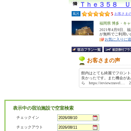
Ｔｈｅ３５８ Ｕ
5
風呂
お客さまの
エ
福岡県 博多・キ
リ
2021年4月9日
特
が無料でご利用い
ア
徴
お気に入りに
お客さまの声
館内はとても綺麗でフロント
良かったです。また機会があ
ら https://review.travel.…
表示中の宿泊施設で空室検索
チェックイン
チェックアウト