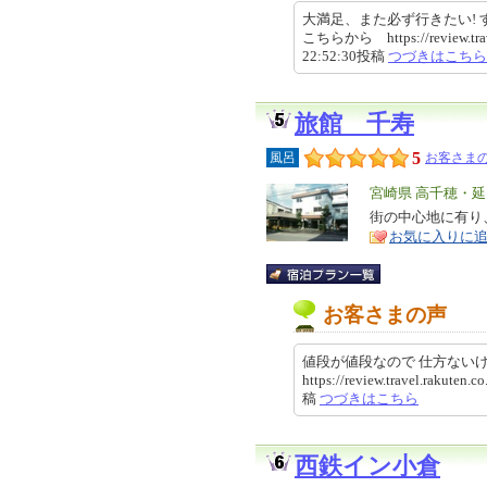
大満足、また必ず行きたい! 
こちらから https://review.trave
22:52:30投稿
つづきはこちら
旅館 千寿
5
風呂
お客さまの
エ
宮崎県 高千穂・
リ
街の中心地に有り
特
お気に入りに
ア
徴
お客さまの声
値段が値段なので 仕方ないけど
https://review.travel.rakute
稿
つづきはこちら
西鉄イン小倉