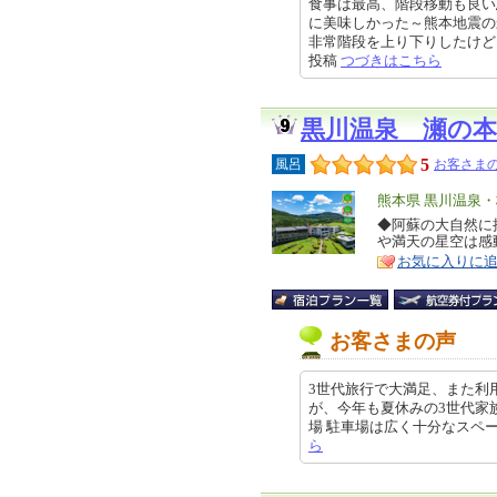
食事は最高、階段移動も良い
に美味しかった～熊本地震の
非常階段を上り下りしたけど、それ
投稿
つづきはこちら
黒川温泉 瀬の
5
風呂
お客さまの
エ
熊本県 黒川温泉
リ
◆阿蘇の大自然に
特
や満天の星空は感
ア
徴
お気に入りに
お客さまの声
3世代旅行で大満足、また利
が、今年も夏休みの3世代家
場 駐車場は広く十分なスペースがあ
ら