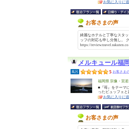
お気に入りに
お客さまの声
綺麗なホテルと丁寧なスタッ
ッフの対応も申し分無し。
https://review.travel.rakut
メルキュール福
5
風呂
お客さまの
エ
福岡県 宗像・宮
リ
■『苺』をテーマに
特
ったビュッフェと
ア
徴
お気に入りに
お客さまの声