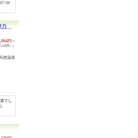
07-30
宿野乃
,864
円～
,550円～）
天然温泉
快適でし
から
,500