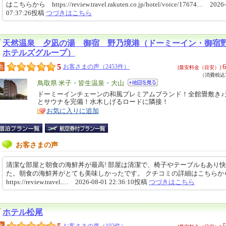
はこちらから https://review.travel.rakuten.co.jp/hotel/voice/17674… 2026-
07:37:26投稿
つづきはこちら
天然温泉 夕凪の湯 御宿 野乃境港（ドーミーイン・御
ホテルズグループ）
5
6
地
お客さまの声（2453件）
[最安料金（目安）]
（消費税込7
エ
鳥取県 米子・皆生温泉・大山
リ
ドーミーインチェーンの和風プレミアムブランド！全館畳敷き♪
特
とサウナを完備！水木しげるロードに隣接！
ア
徴
お気に入りに追加
お客さまの声
清潔な部屋と朝食の海鮮丼が最高! 部屋は清潔で、椅子やテーブルもあり
た。朝食の海鮮丼がとても美味しかったです。 クチコミの詳細はこちら
https://review.travel.… 2026-08-01 22:36:10投稿
つづきはこちら
ホテル松尾
5
地
お客さまの声（102件）