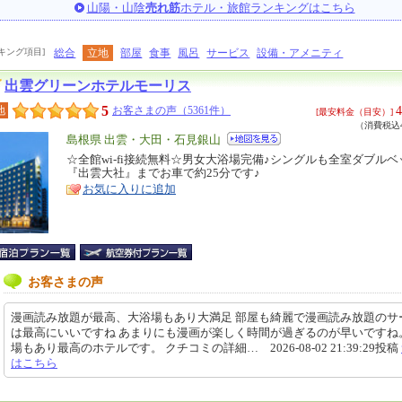
山陽・山陰
売れ筋
ホテル・旅館ランキングはこちら
キング項目]
総合
立地
部屋
食事
風呂
サービス
設備・アメニティ
出雲グリーンホテルモーリス
5
4
地
お客さまの声（5361件）
[最安料金（目安）]
（消費税込4
エ
島根県 出雲・大田・石見銀山
リ
☆全館wi-fi接続無料☆男女大浴場完備♪シングルも全室ダブルベ
特
『出雲大社』までお車で約25分です♪
ア
徴
お気に入りに追加
お客さまの声
漫画読み放題が最高、大浴場もあり大満足 部屋も綺麗で漫画読み放題のサ
は最高にいいですね あまりにも漫画が楽しく時間が過ぎるのが早いですね
場もあり最高のホテルです。 クチコミの詳細… 2026-08-02 21:39:29投稿
はこちら