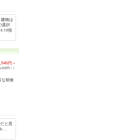
。建物は
の選択
:19投
,046
円～
,650円～）
富な朝食
のだと思
jp/h…