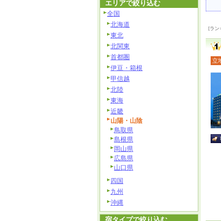
エリアで絞り込む
全国
北海道
[ラン
東北
北関東
首都圏
立
伊豆・箱根
甲信越
北陸
東海
近畿
山陽・山陰
鳥取県
島根県
岡山県
広島県
山口県
四国
九州
沖縄
宿タイプで絞り込む