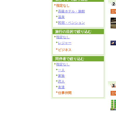
指定なし
高級ホテル・旅館
立
温泉
民宿・ペンション
旅行の目的で絞り込む
指定なし
レジャー
ビジネス
同伴者で絞り込む
指定なし
一人
家族
恋人
友達
仕事仲間
立