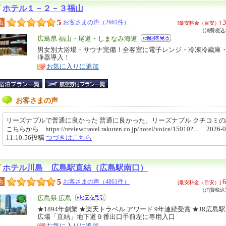
ホテル１－２－３福山
5
3
地
お客さまの声（2661件）
[最安料金（目安）]
（消費税込3
エ
広島県 福山・尾道・しまなみ海道
リ
男女別大浴場・サウナ完備！全客室に電子レンジ・冷凍冷蔵庫
特
浄器導入！
ア
徴
お気に入りに追加
お客さまの声
リーズナブルで普通に良かった 普通に良かった。リーズナブル クチコミ
こちらから https://review.travel.rakuten.co.jp/hotel/voice/15010?… 2026-0
11:10:56投稿
つづきはこちら
ホテル川島 広島駅直結（広島駅南口）
5
6
地
お客さまの声（4861件）
[最安料金（目安）]
（消費税込7
エ
広島県 広島
リ
★1894年創業 ★楽天トラベル アワード 9年連続受賞 ★JR広島
特
広場「直結」地下道９番出口手前左に専用入口
ア
徴
お気に入りに追加