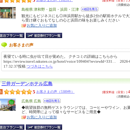
5
[最安料金（目安）]
（消費税込6
エ
島根県 津和野・益田・浜田・江津
リ
観光にもビジネスにも◎JR浜田駅から徒歩2分の駅前ホテルで
特
ら受け継ぐおもてなしの心と浜田の味をお楽しみください
ア
徴
お気に入りに追加
お客さまの声
夜寝ている時に虫が出て目が覚めた。 クチコミの詳細はこちらから
https://review.travel.rakuten.co.jp/hotel/voice/109404?reviewId=331… 2026-
17:32:37投稿
つづきはこちら
三井ガーデンホテル広島
5
4
地
お客さまの声（5389件）
[最安料金（目安）]
（消費税込4
エ
広島県 広島
リ
◆眺望抜群の無料ゲストラウンジでは、コーヒーやワイン、お
特
ど、時間帯によって様々なサービスをご用意◆
ア
徴
お気に入りに追加