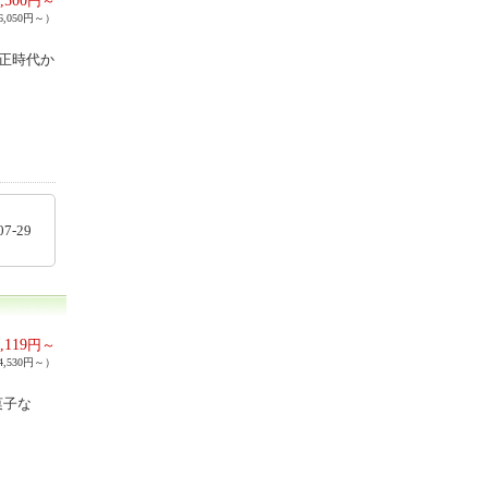
円～
,050円～）
大正時代か
07-29
,119
円～
,530円～）
菓子な