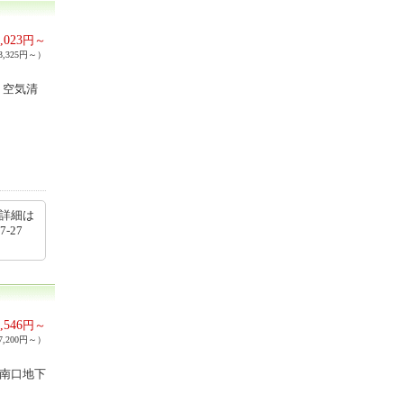
,023
円～
,325円～）
・空気清
の詳細は
7-27
,546
円～
,200円～）
駅南口地下