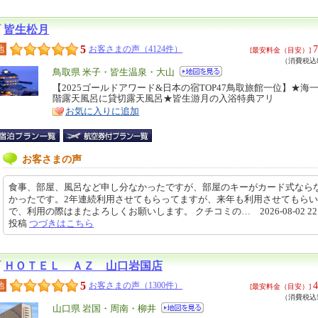
皆生松月
5
7
地
お客さまの声（4124件）
[最安料金（目安）]
（消費税込8
エ
鳥取県 米子・皆生温泉・大山
リ
【2025ゴールドアワード&日本の宿TOP47鳥取旅館一位】★海
特
階露天風呂に貸切露天風呂★皆生游月の入浴特典アリ
ア
徴
お気に入りに追加
お客さまの声
食事、部屋、風呂など申し分なかったですが、部屋のキーがカード式なら
かったです。2年連続利用させてもらってますが、来年も利用させてもら
で、利用の際はまたよろしくお願いします。 クチコミの… 2026-08-02 22:0
投稿
つづきはこちら
ＨＯＴＥＬ ＡＺ 山口岩国店
5
4
地
お客さまの声（1300件）
[最安料金（目安）]
（消費税込5
エ
山口県 岩国・周南・柳井