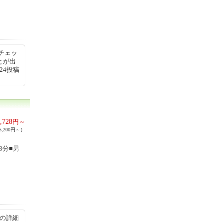
チェッ
とが出
24投稿
,728
円～
,200円～）
3分■男
ミの詳細