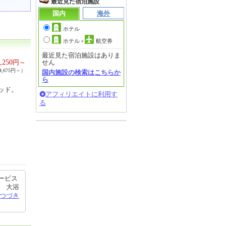
最近見た宿泊施設
国内
海外
ホテル
ホテル
+
航空券
最近見た宿泊施設はありま
,250
円～
せん
,675円～）
国内施設の検索はこちらか
ら
ッド。
アフィリエイトに利用す
る
ービス
。 大浴
つづき