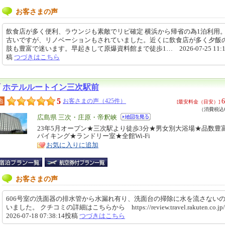
お客さまの声
飲食店が多く便利、ラウンジも素敵でリピ確定 横浜から帰省の為1泊利用
古いですが、リノベーションもされていました。近くに飲食店が多く夕飯
肢も豊富で迷います。早起きして原爆資料館まで徒歩1… 2026-07-25 11:14
稿
つづきはこちら
ホテルルートイン三次駅前
5
6
地
お客さまの声（425件）
[最安料金（目安）]
（消費税込6
エ
広島県 三次・庄原・帝釈峡
リ
23年5月オープン★三次駅より徒歩3分★男女別大浴場★品数豊
特
バイキング★ランドリー室★全館Wi-Fi
ア
徴
お気に入りに追加
お客さまの声
606号室の洗面器の排水管から水漏れ有り、洗面台の掃除に水を流さない
いました。 クチコミの詳細はこちらから https://review.travel.rakuten.co.
2026-07-18 07:38:14投稿
つづきはこちら