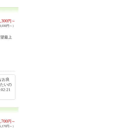
,300
円～
,030円～）
一望最上
なお良
いたいの
2:21
,700
円～
,170円～）