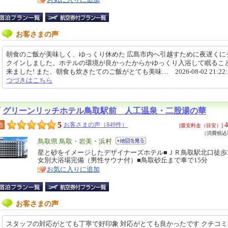
お客さまの声
朝食のご飯が美味しく、ゆっくり休めた 広島市内へ引越すために夜遅くに
クインしました。ホテルの環境が良かったからかゆっくり入浴して眠るこ
来ました! また、朝食も炊きたてのご飯がとても美味… 2026-08-02 21:22:
つづきはこちら
グリーンリッチホテル鳥取駅前 人工温泉・二股湯の華
5
4
地
お客さまの声（849件）
[最安料金（目安）]
（消費税込5
エ
鳥取県 鳥取・岩美・浜村
リ
星と砂をイメージしたデザイナーズホテル■ＪＲ鳥取駅北口徒歩
特
女別大浴場完備（男性サウナ付）■鳥取砂丘まで車で15分
ア
徴
お気に入りに追加
お客さまの声
スタッフの対応がとても丁寧で好印象 対応がとても良かったです クチコ