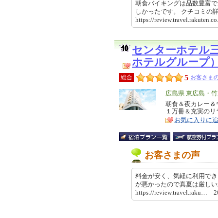
朝食バイキングは品数豊富で
しかったです。 クチコミ
https://review.travel.rakute
センターホテル
ホテルグループ
5
総合
お客さまの
エ
広島県 東広島・
リ
朝食＆夜カレー＆
特
１万冊＆充実のリ
ア
徴
お気に入りに
お客さまの声
料金が安く、気軽に利用でき
が悪かったので真夏は厳し
https://review.travel.raku…