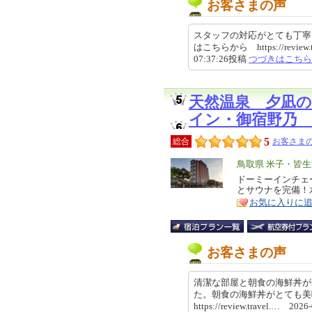
お客さまの声
スタッフの対応がとても丁寧
はこちらから https://review.trav
07:37:26投稿
つづきはこちら
天然温泉 夕凪
イン・御宿野乃
5
総合
お客さまの
エ
鳥取県 米子・皆
リ
ドーミーインチェ
特
とサウナを完備！
ア
徴
お気に入りに
お客さまの声
清潔な部屋と朝食の海鮮丼が
た。朝食の海鮮丼がとても
https://review.travel.… 202