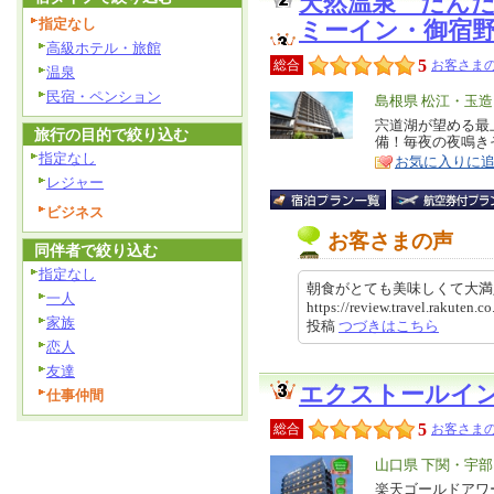
天然温泉 だん
指定なし
ミーイン・御宿
高級ホテル・旅館
5
総合
お客さまの
温泉
民宿・ペンション
エ
島根県 松江・玉
リ
宍道湖が望める最
特
旅行の目的で絞り込む
備！毎夜の夜鳴き
ア
徴
指定なし
お気に入りに
レジャー
ビジネス
お客さまの声
同伴者で絞り込む
指定なし
朝食がとても美味しくて大満
一人
https://review.travel.rakuten
家族
投稿
つづきはこちら
恋人
友達
エクストールイ
仕事仲間
5
総合
お客さまの
エ
山口県 下関・宇部
リ
楽天ゴールドアワ
特