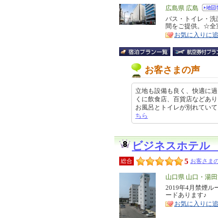
エ
広島県 広島
リ
バス・トイレ・洗
特
間をご提供。☆全
ア
徴
お気に入りに
お客さまの声
立地も設備も良く、快適に過
くに飲食店、百貨店などあり
お風呂とトイレが別れていて、ナノバ
ちら
ビジネスホテル
5
総合
お客さまの
エ
山口県 山口・湯
リ
2019年4月禁
特
ードあります♪
ア
徴
お気に入りに