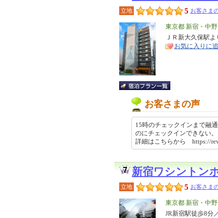
5
立地
お客さまの
エ
東京都 新宿・中
リ
ＪＲ新大久保駅よ
特
お気に入りに
ア
徴
お客さまの声
15時のチェックインまで融通
のにチェックインできない。
詳細はこちらから https://rev…
新宿ワシントン
5
立地
お客さまの
エ
東京都 新宿・中
リ
JR新宿駅徒歩8
特