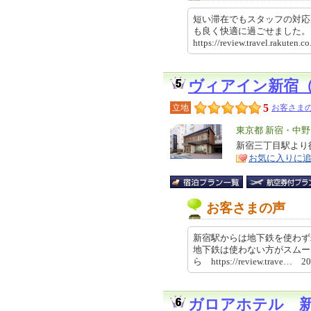
短い滞在でもスタッフの対応
も良く快適に過ごせました
https://review.travel.rakut
ヴィアイン新宿
5
立地
お客さまの
エ
東京都 新宿・中
リ
新宿三丁目駅より
特
お気に入りに
ア
徴
お客さまの声
新宿駅からは地下鉄を使わず
地下鉄は使わない方がスムー
ら https://review.trave… 2
ガロアホテル 