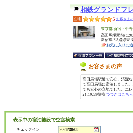
相鉄グランドフ
5
立地
お客さまの
エ
東京都 新宿・中
リ
高田馬場駅前に20
特
新宿線の3路線乗
ア
徴
お気に入りに
お客さまの声
高田馬場駅近で安心、清潔な
て高田馬場に宿泊しました。
でも安心の立地でした。エレベー
21:10:59投稿
つづきはこちら
表示中の宿泊施設で空室検索
チェックイン