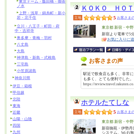
東京ドーム・飯田橋・御茶
ノ水
ＫＯＫＯ ＨＯＴ
上野・浅草・錦糸町・新小
岩・北千住
5
立地
お客さまの
立川・八王子・町田・府
エ
東京都 新宿・中
中・吉祥寺
リ
新宿より電車で5
特
奥多摩・青梅・羽村
お気に入りに
ア
徴
八丈島
大島
神津島・新島・式根島
お客さまの声
三宅島
小笠原諸島
駅近で飲食店も多く、非常に
神奈川県
も多く、とても便利でした
https://review.travel.rakut
伊豆・箱根
甲信越
北陸
ホテルたてしな
東海
5
立地
お客さまの
近畿
山陽・山陰
エ
東京都 新宿・中
四国
リ
新宿御苑・伊勢丹
特
九州
システム。Wi-Fi