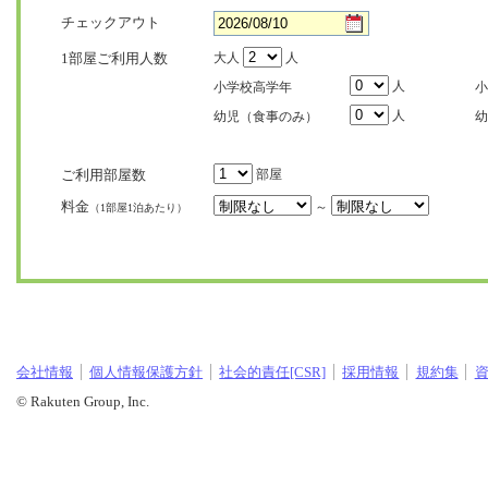
チェックアウト
1部屋ご利用人数
大人
人
人
小学校高学年
小
人
幼児（食事のみ）
幼
ご利用部屋数
部屋
料金
～
（1部屋1泊あたり）
会社情報
個人情報保護方針
社会的責任[CSR]
採用情報
規約集
© Rakuten Group, Inc.