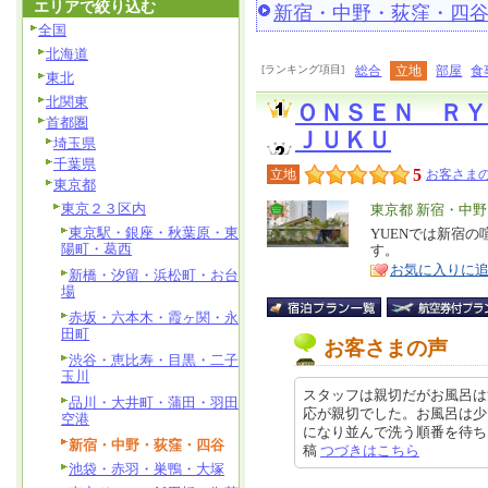
エリアで絞り込む
新宿・中野・荻窪・四
全国
北海道
[ランキング項目]
総合
立地
部屋
食
東北
北関東
ＯＮＳＥＮ ＲＹ
首都圏
ＪＵＫＵ
埼玉県
千葉県
5
立地
お客さまの
東京都
東京２３区内
エ
東京都 新宿・中
東京駅・銀座・秋葉原・東
リ
YUENでは新宿
特
陽町・葛西
す。
ア
徴
お気に入りに
新橋・汐留・浜松町・お台
場
赤坂・六本木・霞ヶ関・永
田町
お客さまの声
渋谷・恵比寿・目黒・二子
玉川
スタッフは親切だがお風呂は
品川・大井町・蒲田・羽田
応が親切でした。お風呂は少
空港
になり並んで洗う順番を待ちました
新宿・中野・荻窪・四谷
稿
つづきはこちら
池袋・赤羽・巣鴨・大塚