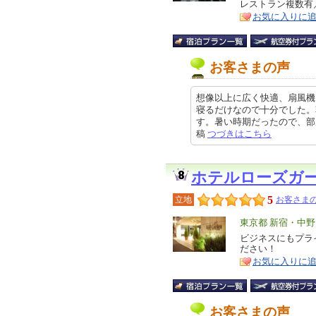
レストラン複数有／
ア
徴
お気に入りに
お客さまの声
想像以上に広く快適、扇風機
寝るだけなので十分でした。
す。暑い時期だったので、部屋に扇風
稿
つづきはこちら
ホテルローズガ
5
立地
お客さまの
エ
東京都 新宿・中
リ
ビジネスにもプラ
特
ださい！
ア
徴
お気に入りに
お客さまの声