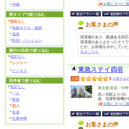
ア
徴
お気に入りに
沖縄
宿タイプで絞り込む
指定なし
お客さまの声
高級ホテル・旅館
温泉
清潔感があり、配慮ある対応
民宿・ペンション
清潔感がありよかったそうで
たが、お部屋を冷やしていただけと
旅行の目的で絞り込む
きはこちら
指定なし
レジャー
東急ステイ四谷
ビジネス
5
立地
お客さまの
同伴者で絞り込む
指定なし
エ
東京都 新宿・中
一人
リ
四ッ谷駅より3分
特
器、洗濯乾燥機が
家族
ア
徴
お気に入りに
恋人
友達
仕事仲間
お客さまの声