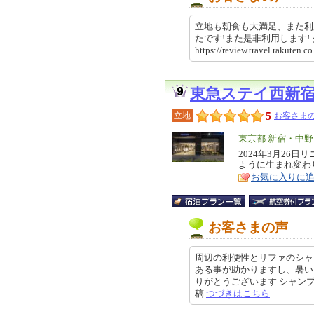
立地も朝食も大満足、また利
たです!また是非利用します
https://review.travel.rakut
東急ステイ西新
5
立地
お客さまの
エ
東京都 新宿・中
リ
2024年3月26
特
ように生まれ変わ
ア
徴
お気に入りに
お客さまの声
周辺の利便性とリファのシャ
ある事が助かりますし、暑い
りがとうございます シャンプーた
稿
つづきはこちら