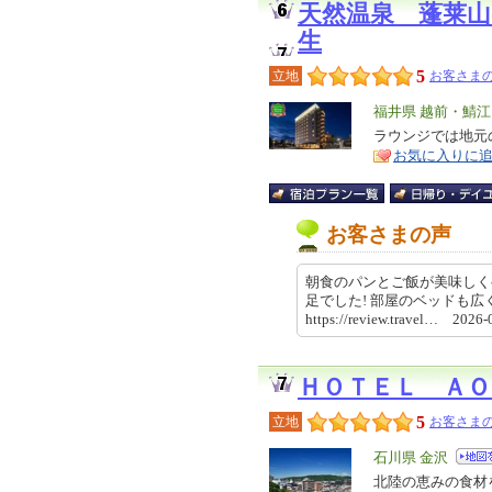
天然温泉 蓬莱
生
5
立地
お客さまの
エ
福井県 越前・鯖
リ
ラウンジでは地元
特
お気に入りに
ア
徴
お客さまの声
朝食のパンとご飯が美味しく
足でした! 部屋のベッドも
https://review.travel… 202
ＨＯＴＥＬ ＡＯ
5
立地
お客さまの
エ
石川県 金沢
リ
北陸の恵みの食材
特