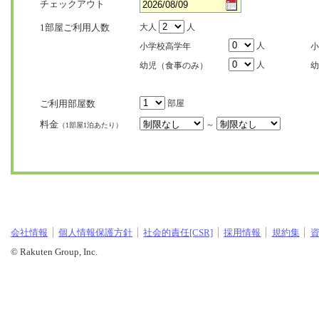
チェックアウト
1部屋ご利用人数
大人
人
人
小学校高学年
小
人
幼児（食事のみ）
幼
ご利用部屋数
部屋
料金
～
（1部屋1泊あたり）
会社情報
個人情報保護方針
社会的責任[CSR]
採用情報
規約集
© Rakuten Group, Inc.