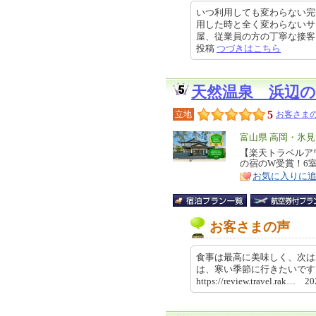
いつ利用しても変わらない完
用した時と全く変わらないサ
屋、従業員の方の丁寧な接客、地の
投稿
つづきはこちら
天然温泉 浜辺
5
立地
お客さまの
エ
富山県 高岡・氷
リ
【楽天トラベルアワ
特
の宿のW受賞！6
ア
徴
お気に入りに
お客さまの声
食事は最高に美味しく、次は
は、寒い季節に行きたいです
https://review.travel.rak… 