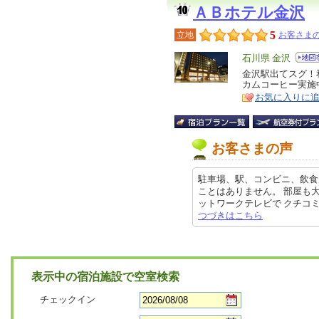
ＡＢホテル金沢
5
立地
お客さまの
エ
石川県 金沢
リ
金沢駅出てスグ！
特
カムコーヒー実施
ア
徴
お気に入りに
お客さまの声
駐車場、駅、コンビニ、飲食
ことはありません。 部屋も
ットワークテレビで クチコミの詳
つづきはこちら
表示中の宿泊施設で空室検索
チェックイン