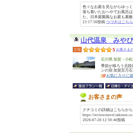
色々なお庭を見ながらゆっく
落ち着いたおへやでお風呂は
た。日本庭園風なお庭も素敵でお
23:17:56投稿
つづきはこちら
山代温泉 みや
5
立地
お客さまの
エ
石川県 加賀・小
リ
季節が移ろう北陸
特
ンの宿 加賀百万石
ア
徴
お気に入りに
お客さまの声
クチコミの詳細はこちらか
https://review.travel.rakute
2026-07-26 12:50:46投稿