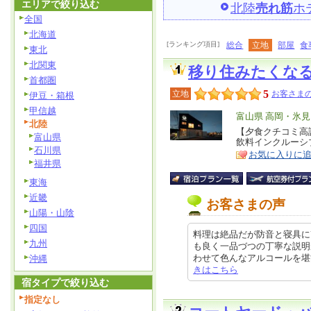
エリアで絞り込む
北陸
売れ筋
ホ
全国
北海道
[ランキング項目]
総合
立地
部屋
食
東北
北関東
移り住みたくな
首都圏
5
立地
お客さまの
伊豆・箱根
甲信越
エ
富山県 高岡・氷
北陸
リ
【夕食クチコミ高
特
富山県
飲料インクルーシ
ア
徴
石川県
お気に入りに
福井県
東海
近畿
お客さまの声
山陽・山陰
四国
料理は絶品だが防音と寝具に
九州
も良く一品づつの丁寧な説明
わせて色んなアルコールを堪能出来ま
沖縄
きはこちら
宿タイプで絞り込む
指定なし