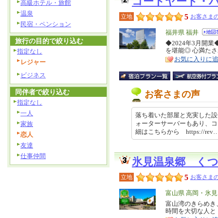
コートヤード・
高級ホテル・旅館
温泉
5
立地
お客さまの
民宿・ペンション
エ
福井県 福井
旅行の目的で絞り込む
リ
◆2024年3月開
特
を堪能◎ 心満た
指定なし
ア
徴
お気に入りに
レジャー
ビジネス
同伴者で絞り込む
お客さまの声
指定なし
一人
落ち着いた部屋と充実した設
ォーターサーバーもあり、コ
家族
細はこちらから https://rev… 
恋人
友達
仕事仲間
氷見温泉郷 く
5
立地
お客さまの
エ
富山県 高岡・氷
リ
富山湾のきらめき
特
時間を大切な人と
ア
徴