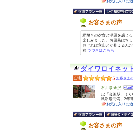
お気に入りに
お客さまの声
網焼きの夕食と潮風を感じる
楽しみました。お風呂はちょ
良ければ立山とか見えるんだろうけ
稿
つづきはこちら
ダイワロイネッ
5
立地
お客さまの
エ
石川県 金沢
リ
JR「金沢駅」よ
特
風浴場完備。2年
ア
徴
お気に入りに
お客さまの声