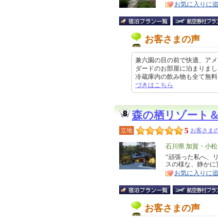
お気に入りに
ア
徴
お客さまの声
兼六園の目の前で快適、アメ
ダードのお部屋に泊まりまし
冷蔵庫内の飲み物も全て無料、ワン
づきはこちら
森の栖リゾート
5
立地
お客さまの
エ
石川県 加賀・小
リ
”頑張った私へ、
特
スの様な、静かに
ア
徴
お気に入りに
お客さまの声