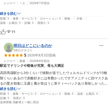
レジャー
一人
2026年7月
宿泊
続きを読む
|
|
|
|
|
部屋
:
5
接客・サービス
:
5
ロケーション
:
5
朝食
:
-
夕食
:
-
|
|
温泉・お風呂
:
5
設備
:
5
清潔さ
:
5
71
明日はどこにいるのか
5
件のクチコミ
5
2026年8月3日
投稿
レジャー
家族
2026年8月
宿泊
駅近でドリンクや朝食が充実、母も大満足
高田馬場駅から3分くらいで移動が楽でしたウェルカムドリンクが15種
類くらいあるので炭酸好きには有難かったですアメニティに顔マスクあ
るの驚き朝食に玉露と雁が音ほうじ茶ティーパックあり美味しかった母
は小瓶入りのマンゴープリンが気に入り喜んでおりました
続きを読む
|
|
|
|
|
部屋
:
5
接客・サービス
:
5
ロケーション
:
5
朝食
:
5
温泉・お風呂
:
5
|
設備
:
5
清潔さ
:
5
追加情報
:
高齢者と一緒に宿泊