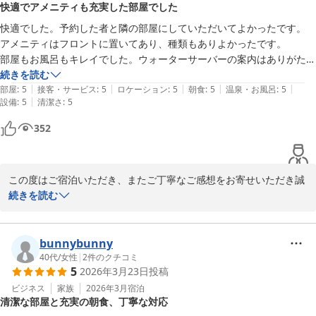
快適でアメニティも充実した部屋でした
一方で、朝食会場におけるスタッフの対応につきまして、圧迫感を
感じさせてしまい誠に申し訳ございませんでした。

快適でした。予約した者と隣の部屋にしていただいてよかったです。

いただいたご意見は真摯に受け止め、よりお客様に寄り添った配慮
アメニティはフロントに置いてあり、種類もありよかったです。

ある対応ができるよう、スタッフへの指導・改善に努めてまいりま
部屋もお風呂もキレイでした。ウォーターサーバーの案内はありがたか
す。

ったです。

続きを読む
|
|
|
|
|
部屋にケーブルが置かれていて忘れても安心だと思いました。
部屋
:
5
接客・サービス
:
5
ロケーション
:
5
朝食
:
5
温泉・お風呂
:
5
お部屋につきましても、お褒めのお言葉をいただきありがとうござ
|
設備
:
5
清潔さ
:
5
います。

352
「また泊まりたい」と思っていただけたことを励みに、今後もより
快適なご滞在を提供できるよう精進してまいります。

またのお越しをスタッフ一同、心よりお待ちしております。
この度はご宿泊いただき、またご丁寧なご感想をお寄せいただき誠
ベッセルイン高田馬場駅前（新宿・池袋）
にありがとうございます。

続きを読む
2026-02-04
快適にお過ごしいただけたとのこと、大変嬉しく拝読いたしまし
た。また、ご予約者様と隣同士のお部屋をご用意でき、ご満足いた
bunnybunny
だけたようで何よりでございます。

40代
/
女性
|
2
件のクチコミ
5
2026年3月23日
投稿
フロントにご用意しておりますアメニティにつきましても、お気に
ビジネス
家族
2026年3月
宿泊
清潔な部屋と充実の朝食、丁寧な対応
召していただけたようで安心いたしました。お客様のご滞在がより