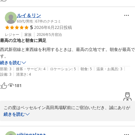
ルイ＆リン
60代
/
男性
|
67
件のクチコミ
5
2026年6月22日
投稿
レジャー
家族
2026年5月
宿泊
最高の立地と朝食に満足
西武新宿線と東西線を利用するときは、最高の立地です。朝食が最高で
す。
続きを読む
|
|
|
|
|
部屋
:
3
接客・サービス
:
4
ロケーション
:
5
朝食
:
5
温泉・お風呂
:
3
|
設備
:
3
清潔さ
:
4
181
この度はベッセルイン高田馬場駅前にご宿泊いただき、誠にありが
とうございます。

続きを読む
西武新宿線や東西線をご利用の際に、立地の良さを感じていただけ
たとのこと、大変嬉しく思います。

vikingalana