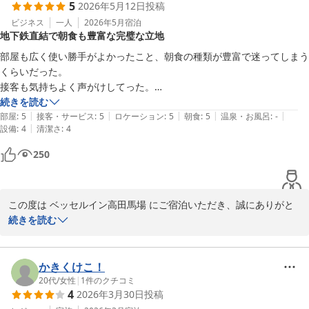
5
2026年5月12日
投稿
お部屋につきまして、ご満足いただけたようで大変嬉しく存じま
す。お客様に快適にお過ごしいただけるよう、お部屋のご案内には
ビジネス
一人
2026年5月
宿泊
地下鉄直結で朝食も豊富な完璧な立地
できる限り配慮しておりますので、そのようなお言葉をいただけて
光栄でございます。

部屋も広く使い勝手がよかったこと、朝食の種類が豊富で迷ってしまう
くらいだった。

これからも皆さまに安心して快適にお過ごしいただけるホテルを目
接客も気持ちよく声がけしてった。

指して努めてまいります。

何より地下鉄直結で今回の訪問には完璧なロケーションだった。
続きを読む
|
|
|
|
|
部屋
:
5
接客・サービス
:
5
ロケーション
:
5
朝食
:
5
温泉・お風呂
:
-
またお近くへお越しの際は、ぜひ当ホテルをご利用くださいませ。
|
設備
:
4
清潔さ
:
4
スタッフ一同、心よりお待ちしております。

250
ベッセルイン高田馬場駅前フロントチャン
ベッセルイン高田馬場駅前（新宿・池袋）
この度は ベッセルイン高田馬場 にご宿泊いただき、誠にありがと
2026-06-15
うございます。

続きを読む
お部屋の広さや使い勝手につきましてご満足いただけたとのこと、
大変嬉しく拝見いたしました。また、朝食につきましても「迷って
かきくけこ！
しまうくらい種類が豊富」とのお言葉をいただき、スタッフ一同大
20代
/
女性
|
1
件のクチコミ
4
2026年3月30日
投稿
変励みになっております。
