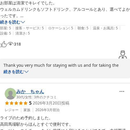
快適なものとなるよう、種類にも配慮してご用意しております。

お部屋は清潔でキレイでした。

ウェルカムドリンクもソフトドリンク、アルコールとあり、選べてよか
お部屋やお風呂の清潔さについてお褒めのお言葉を頂戴し、心より
ったです。

感謝申し上げます。また、ウォーターサーバーのご案内やお部屋の
朝食が気になってましたが、海鮮の種類も多くて驚きました。

続きを読む
ケーブル類につきましてもお役に立てたようで嬉しく存じます。お
|
|
|
|
|
清掃の方とすれ違った時も、対応が柔らかくて素敵だなと思いました。
部屋
:
5
接客・サービス
:
5
ロケーション
:
5
朝食
:
5
温泉・お風呂
:
5
忘れ物があった場合でも安心してお過ごしいただけるよう、今後も
|
設備
:
5
清潔さ
:
5
工夫を重ねてまいります。

318
これからも皆様に快適で安心してご利用いただけるホテルを目指
し、サービス向上に努めてまいります。またのお越しをスタッフ一
同、心よりお待ち申し上げております。
Thank you very much for staying with us and for taking the 
time to share your kind feedback.

続きを読む
ベッセルイン高田馬場駅前（新宿・池袋）
2026-03-24
We are delighted to hear that you found your room clean and 
comfortable. We are also pleased that you enjoyed our 
みか ちゃん
welcome drink selection, including both soft drinks and 
30代
/
女性
|
3
件のクチコミ
5
2026年3月20日
投稿
alcoholic options, and that you appreciated being able to 
choose according to your preference.

レジャー
家族
2026年3月
宿泊
ライブのため予約しました。

We are especially happy to know that you were satisfied with 
高田馬場駅からほんとすぐで便利です。

our breakfast. It is a great honor to hear that you were 