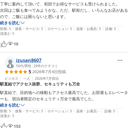
次回もビジネスの拠点としてご利用いただければ幸いです。

丁寧に案内して頂いて、初回でお得なサービスも受けられました。

館内施設にご満足いただけてなによりでございました。

次回はご飯も食べてみようかな。ただ、駅前だし、いろんなお店がある
今後ともお客様により満足して頂けるような施設づくりを目指し
て、サービス向上に努めて参ります。

続きを読む
次回も是非当ホテルをご利用頂きますよう、一同心よりお待ち申し
|
|
|
|
|
部屋
:
5
接客・サービス
:
5
ロケーション
:
5
温泉・お風呂
:
5
設備
:
5
清潔さ
上げます。

:
5
10
ベッセルイン高田馬場駅前　フロント幸本
ベッセルイン高田馬場駅前（新宿・池袋）
izusan8607
2026-06-06
50代
/
男性
|
29
件のクチコミ
5
2026年7月4日
投稿
ビジネス
一人
2026年7月
宿泊
駅直結でアクセス抜群、セキュリティも万全
駅直結で、目的地への移動もアクセス最高でした。お部屋もエレベータ
ーも、宿泊者限定のセキュリティ万全で最高でした。
続きを読む
|
|
|
|
|
部屋
:
5
接客・サービス
:
5
ロケーション
:
5
温泉・お風呂
:
-
設備
:
5
清潔さ
:
5
153