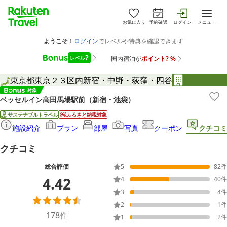
お気に入り
予約確認
ログイン
メニュー
東京都
東京２３区内
新宿・中野・荻窪・四谷
ベッセルイン高田馬場駅前（新宿・池袋）
サステナブルトラベル
ふるさと納税対象
施設紹介
プラン
部屋
写真
クーポン
クチコミ
クチコミ
総合評価
5
82
件
4.42
4
40
件
3
4
件
2
1
件
178
件
1
2
件