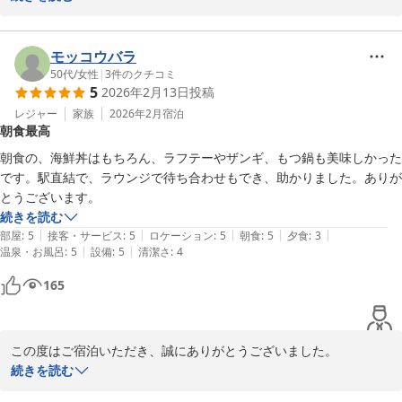
ベッセルイン高田馬場駅前（新宿・池袋）
スタッフにもお褒めの評価を頂戴いたしまして感謝申し上げます。

2026-03-10
これからも親切で丁寧な対応を心がけて参ります。

今後も多くの方に選ばれるホテルになるよう取り組んでまいりま
モッコウバラ
す。

50代
/
女性
|
3
件のクチコミ
5
2026年2月13日
投稿
お客様の又のご来館を心よりお待ち申し上げます。

ベッセルイン高田馬場駅前　フロント野口
レジャー
家族
2026年2月
宿泊
朝食最高
ベッセルイン高田馬場駅前（新宿・池袋）
朝食の、海鮮丼はもちろん、ラフテーやザンギ、もつ鍋も美味しかった
2026-03-30
です。駅直結で、ラウンジで待ち合わせもでき、助かりました。ありが
とうございます。
続きを読む
|
|
|
|
|
部屋
:
5
接客・サービス
:
5
ロケーション
:
5
朝食
:
5
夕食
:
3
|
|
温泉・お風呂
:
5
設備
:
5
清潔さ
:
4
165
この度はご宿泊いただき、誠にありがとうございました。

また、朝食につきまして温かいお言葉をお寄せいただき、大変嬉し
続きを読む
く拝読いたしました。
