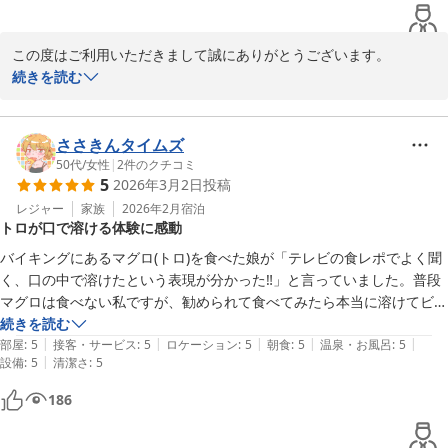
む朝食だったということです。
この度はご利用いただきまして誠にありがとうございます。

またお越し頂けましたら幸いです。

続きを読む
お部屋でのご滞在に対してお褒めのお言葉を頂戴し、ご満足頂けて
いるご様子が伺え、私共も嬉しい限りです。

今後も皆様に非日常な世界をご満喫頂けます様に、清潔感にも細心
ささきんタイムズ
の注意を払いまして維持をしてまいります。

50代
/
女性
|
2
件のクチコミ
5
2026年3月2日
投稿
次回もビジネスの拠点としてご利用いただければ幸いです。

次回も是非当ホテルをご利用頂きますよう、一同心よりお待ち申し
レジャー
家族
2026年2月
宿泊
トロが口で溶ける体験に感動
上げます。

バイキングにあるマグロ(トロ)を食べた娘が「テレビの食レポでよく聞
ベッセルイン高田馬場駅前　フロント　イエ
く、口の中で溶けたという表現が分かった‼︎」と言っていました。普段
マグロは食べない私ですが、勧められて食べてみたら本当に溶けてビッ
ベッセルイン高田馬場駅前（新宿・池袋）
クリ。泊まったついででこんな体験できるとは思わなかったので倍得し
続きを読む
2026-03-12
|
|
|
|
|
た気分です。また行きたいと思いました。
部屋
:
5
接客・サービス
:
5
ロケーション
:
5
朝食
:
5
温泉・お風呂
:
5
|
設備
:
5
清潔さ
:
5
186