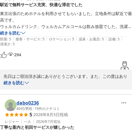
駅近で無料サービス充実、快適な滞在でした
東京出張のためホテルを利用させてもらいました。立地条件は駅近で最
高です。

ウェルカムドリンク、ウェルカムアルコールは飲み放題でした。洗濯機
も無料。乾燥機は有料ですがかなり助かりました！

続きを読む
|
|
|
|
|
部屋はとてもきれいで文句の付け所がないです。

部屋
:
5
接客・サービス
:
5
ロケーション
:
5
温泉・お風呂
:
5
設備
:
5
清潔さ
:
5
ありがとうございました！！！
294
先日はご宿泊頂き誠にありがとうございます。また、この度はあり
がたい評価を賜り恐縮です。

続きを読む
洗濯機利用にご満足いただけて嬉しい限りでございます。

洗濯機は無料でさらに自動で洗剤が投入されているので、購入が不
dabo0236
要です。乾燥機は30分100円でございます。

40代
/
男性
|
19
件のクチコミ
5
2026年8月5日
投稿
今後も皆様に非日常な世界をご満喫頂けます様に、清潔感にも細心
レジャー
一人
2026年7月
宿泊
丁寧な案内と初回サービスが嬉しかった
の注意を払いまして維持をしてまいります。
