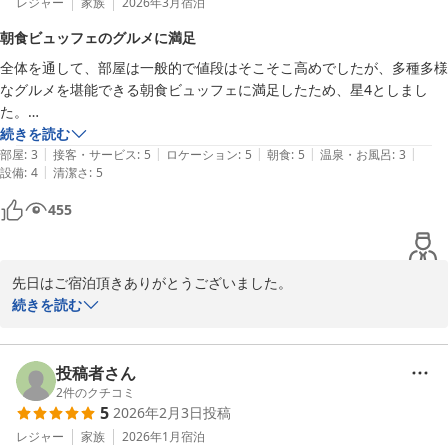
レジャー
家族
2026年3月
宿泊
さらに、スタッフの接客についても温かいお言葉を頂戴し、心より
朝食ビュッフェのグルメに満足
感謝申し上げます。お客様に気持ちよくお過ごしいただけるよう、
全体を通して、部屋は一般的で値段はそこそこ高めでしたが、多種多様
今後も丁寧で心のこもったサービスを心掛けてまいります。

なグルメを堪能できる朝食ビュッフェに満足したため、星4としまし
た。

そして、地下鉄直結という立地が今回のご訪問にとって「完璧なロ
部屋はそこまで広くはないですが、清潔感があり設備も申し分ないで
続きを読む
ケーション」と感じていただけたことを大変光栄に存じます。

|
|
|
|
|
す。コンセントもたくさんあってありがたかったです。

部屋
:
3
接客・サービス
:
5
ロケーション
:
5
朝食
:
5
温泉・お風呂
:
3
|
設備
:
4
清潔さ
:
5
朝食は、全国津々浦々のグルメを楽しめると謳っているだけあり、日本
また東京へお越しの際には、ぜひ当ホテルをご利用くださいませ。
人にはたまらないラインナップが揃っていました。特に、海鮮丼を作る
スタッフ一同、心よりお待ち申し上げております。

455
コーナーが目玉で、非常に楽しむことができました。

ベッセルイン高田馬場駅前　フロント　福井
ただ、平日で1泊1人あたり4万円と、割と高めの値段設定になっていま
ベッセルイン高田馬場駅前（新宿・池袋）
すが、立地が良いので納得です。
2026-05-12
先日はご宿泊頂きありがとうございました。

おもてなしの心を大切にしお客さまのご期待に添えるサービスを提
続きを読む
供していく所存です。

今後も皆様に非日常な世界をご満喫頂けます様に、清潔感にも細心
の注意を払いまして維持をしてまいります。

投稿者さん
今後も館内全スタッフ一丸となりまして、皆様にお寛ぎの場とご満
2
件のクチコミ
5
2026年2月3日
投稿
足をご提供出来ますように取組んでまいります。

レジャー
家族
2026年1月
宿泊