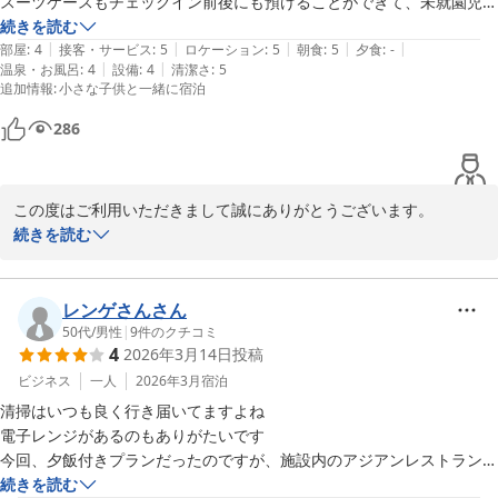
スーツケースもチェックイン前後にも預けることができて、未就園児は
impressed by the wide variety of seafood we offer. We will 
よくありますが、小学生まで添い寝無料はほんとありがたいです！！朝
続きを読む
continue striving to provide a breakfast experience that 
|
|
|
|
|
食もメニュー多くて色んなご当地メニュー食べれて美味しかったです！

部屋
:
4
接客・サービス
:
5
ロケーション
:
5
朝食
:
5
夕食
:
-
exceeds our guests’ expectations.

|
|
温泉・お風呂
:
4
設備
:
4
清潔さ
:
5
お風呂トイレ別だと嬉しかったのですが、清潔感あったので意外と大丈
追加情報
:
小さな子供と一緒に宿泊
夫でした。
Furthermore, thank you for your warm comments regarding 
286
our housekeeping staff. We are very proud that their friendly 
and courteous service left a positive impression on you. Your 
kind words are truly encouraging for our entire team.

この度はご利用いただきまして誠にありがとうございます。

またお越し頂けましたら幸いです。

続きを読む
We sincerely look forward to welcoming you again in the near 
スタッフの対応につきましても喜ばしい評価をありがとうございま
future.
す。

ベッセルイン高田馬場駅前（新宿・池袋）
少しでも多くのお客様に泊まって良かったと思って頂ける様に、ス
レンゲさんさん
2026-03-24
タッフ一同、一丸となって取り組んでおります。

50代
/
男性
|
9
件のクチコミ
4
2026年3月14日
投稿
今後も皆様に非日常な世界をご満喫頂けます様に、清潔感にも細心
の注意を払いまして維持をしてまいります。

ビジネス
一人
2026年3月
宿泊
これからもより良いサービスをご提供できますよう、従業員一同、
清掃はいつも良く行き届いてますよね

精進して参ります。

電子レンジがあるのもありがたいです

皆様のまたのお越しを心よりお待ち申し上げます。

今回、夕飯付きプランだったのですが、施設内のアジアンレストランで
ベッセルイン高田馬場駅前フロントチャン
お粥をテイクアウトしましたが、魅力的なmenuかなくて仕方なく選び
続きを読む