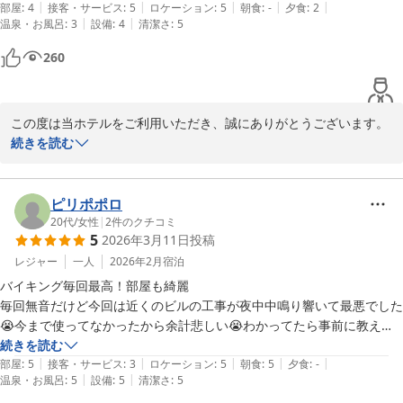
|
|
|
|
|
ました、味はまあまあです。シンプルにカレーとかの方がよっぽと良か
部屋
:
4
接客・サービス
:
5
ロケーション
:
5
朝食
:
-
夕食
:
2
ベッセルイン高田馬場駅前（新宿・池袋）
|
|
温泉・お風呂
:
3
設備
:
4
清潔さ
:
5
ったです。

2026-03-21
昨今の宿泊料上昇でとても個人ではりようできないですね、出張でもだ
260
いぶ足でるくらい高いので、コスパはわるいですが、設備は良いです
ね。
この度は当ホテルをご利用いただき、誠にありがとうございます。

また、清掃や館内設備についてお褒めのお言葉を頂戴し、大変嬉し
続きを読む
く拝読いたしました。電子レンジにつきましても、お役に立てたよ
うで何よりでございます。

ピリポポロ
一方で、夕食付きプランでご利用いただいた館内レストランのメニ
20代
/
女性
|
2
件のクチコミ
5
2026年3月11日
投稿
ューにつきまして、ご期待に沿えず申し訳ございませんでした。頂
戴したご意見はレストラン担当とも共有し、今後のメニュー内容の
レジャー
一人
2026年2月
宿泊
見直しや改善の参考とさせていただきます。

バイキング毎回最高！部屋も綺麗

毎回無音だけど今回は近くのビルの工事が夜中中鳴り響いて最悪でした
また、宿泊料金に関する貴重なご意見もありがとうございます。い
😭今まで使ってなかったから余計悲しい😭わかってたら事前に教えて
ただいたお声を真摯に受け止め、今後も設備だけでなく、よりご満
いただきたかった😭けどまた使います😭
続きを読む
足いただけるサービスと価値をご提供できるよう努めてまいりま
|
|
|
|
|
部屋
:
5
接客・サービス
:
3
ロケーション
:
5
朝食
:
5
夕食
:
-
す。

|
|
温泉・お風呂
:
5
設備
:
5
清潔さ
:
5