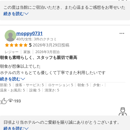
この度は当館にご宿泊いただき、また心温まるご感想をお寄せいた
だき誠にありがとうございます。

続きを読む
バイキングでお召し上がりいただいたマグロ（トロ）について、お
嬢様が「口の中で溶ける」という表現を実感されたとのエピソード
moppy0731
を大変微笑ましく拝見いたしました。また、普段はマグロをあまり
40代
/
女性
|
3
件のクチコミ
5
2026年3月29日
投稿
召し上がらないとのことですが、実際にお試しいただき、その美味
しさに驚かれたとのお言葉を頂戴し、私どもも大変嬉しく思ってお
レジャー
家族
2026年3月
宿泊
朝食も素晴らしく、スタッフも親切で最高
ります。

朝食が想像以上でした

ご宿泊のひとときの中で、このような特別な食の体験をお楽しみい
ホテルの方々もとても優しくて丁寧でまた利用したいです
ただけたことは、私どもにとって何よりの喜びでございます。「倍
続きを読む
得した気分」とのお言葉も、大きな励みとなります。

|
|
|
|
|
部屋
:
5
接客・サービス
:
5
ロケーション
:
5
朝食
:
5
夕食
:
-
|
|
温泉・お風呂
:
5
設備
:
5
清潔さ
:
5
これからも皆様にご満足いただけるお料理と心地よいご滞在をご提
193
供できるよう努めてまいります。ぜひまたご家族でお越しください
ませ。スタッフ一同、心よりお待ち申し上げております。

ベッセルイン高田馬場駅前　幸本
日頃より当ホテルへのご愛顧を賜り誠にありがとうございます。

身に余るお言葉を頂戴し大変恐縮です。

続きを読む