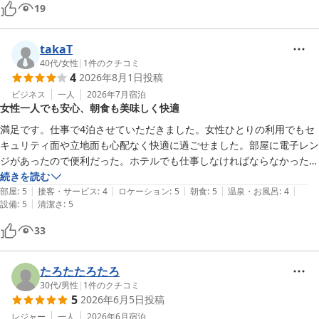
19
takaT
40代
/
女性
|
1
件のクチコミ
4
2026年8月1日
投稿
ビジネス
一人
2026年7月
宿泊
女性一人でも安心、朝食も美味しく快適
満足です。仕事で4泊させていただきました。女性ひとりの利用でもセ
キュリティ面や立地面も心配なく快適に過ごせました。部屋に電子レン
ジがあったので便利だった。ホテルでも仕事しなければならなかったの
で、仕事ができるくらいの机と椅子があったこともとても良かった。た
続きを読む
|
|
|
|
|
だ、私が操作できなかっただけかもしれませんが、仕事するには部屋の
部屋
:
5
接客・サービス
:
4
ロケーション
:
5
朝食
:
5
温泉・お風呂
:
4
|
設備
:
5
清潔さ
:
5
照明が暗めでした。外国人利用者が多い印象でした。朝食は普段は食べ
ないのに、美味しかったので毎朝ガッツリ食べました。
33
たろたたろたろ
30代
/
男性
|
1
件のクチコミ
5
2026年6月5日
投稿
レジャー
一人
2026年6月
宿泊