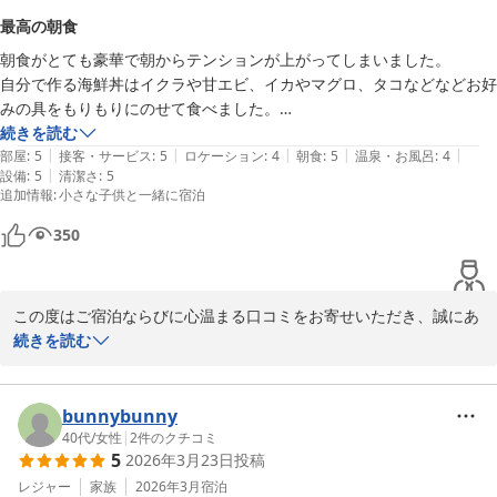
ベッセルイン高田馬場駅前　フロント　渡海
最高の朝食
ベッセルイン高田馬場駅前（新宿・池袋）
朝食がとても豪華で朝からテンションが上がってしまいました。

2026-03-31
自分で作る海鮮丼はイクラや甘エビ、イカやマグロ、タコなどなどお好
みの具をもりもりにのせて食べました。

子供たちは串団子にはまりで、好きなトッピングをのせ何本も食べてい
続きを読む
|
|
|
|
|
ました。蒸し器入っていてもちもちでとても美味しかったです。

部屋
:
5
接客・サービス
:
5
ロケーション
:
4
朝食
:
5
温泉・お風呂
:
4
|
設備
:
5
清潔さ
:
5
気になるのは、下善担当の従業員の方がずっと立って見ているので、監
追加情報
:
小さな子供と一緒に宿泊
視されているような圧迫感があり窮屈でした。

それさえなければ最高でした！

350
部屋もおしゃれでゆったりしていて清潔感がありとても良かったです。
また泊まりたいです。
この度はご宿泊ならびに心温まる口コミをお寄せいただき、誠にあ
りがとうございます。

続きを読む
朝食をお楽しみいただけたご様子を拝見し、大変嬉しく思っており
ます。

海鮮丼をお好みの具材で召し上がっていただけたことや、お子様が
bunnybunny
串団子を楽しんでくださったとのこと、私どもにとって何よりの喜
40代
/
女性
|
2
件のクチコミ
5
2026年3月23日
投稿
びです。

レジャー
家族
2026年3月
宿泊