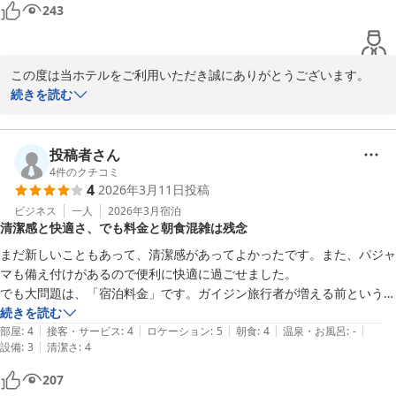
243
お忙しい中、貴重なご感想をお寄せいただき誠にありがとうござい
ました。

またのご利用をスタッフ一同、心よりお待ちしております。
この度は当ホテルをご利用いただき誠にありがとうございます。

ベッセルイン高田馬場駅前（新宿・池袋）
また、その際のご感想をお寄せいただき重ねてお礼申しあげます。

続きを読む
2026-03-15
今後も多くの方に選ばれるホテルになるよう取り組んでまいりま
す。

またこちらへお越しの際は、ぜひ当ホテルをご利用ください。

投稿者さん
4
件のクチコミ
4
2026年3月11日
投稿
ベッセルイン高田馬場駅前　フロント　イエ
ビジネス
一人
2026年3月
宿泊
ベッセルイン高田馬場駅前（新宿・池袋）
清潔感と快適さ、でも料金と朝食混雑は残念
2026-03-12
まだ新しいこともあって、清潔感があってよかったです。また、パジャ
マも備え付けがあるので便利に快適に過ごせました。

でも大問題は、「宿泊料金」です。ガイジン旅行者が増える前というか
コロナ前の前くらいであれば、１万円で足りそうな、典型的なビジネス
続きを読む
|
|
|
|
|
ホテルのお部屋かと思います。

部屋
:
4
接客・サービス
:
4
ロケーション
:
5
朝食
:
4
温泉・お風呂
:
-
|
設備
:
3
清潔さ
:
4
また残念なのは、朝食会場が混雑していて、席を待っていたら時間が足
りず、終了に近い時間でトレイに載せて部屋に持ち帰ったため、「おか
207
わり」ができませんでした。。。まぁ、そのくらい美味しくて食がすす