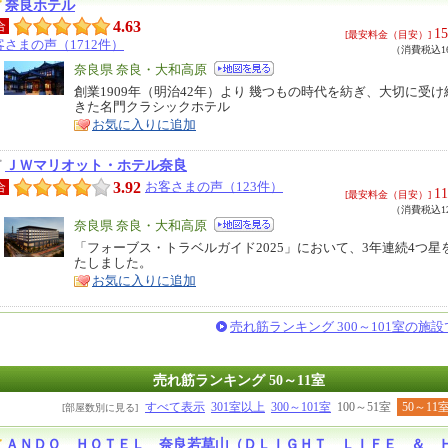
奈良ホテル
4.63
合
15
[最安料金（目安）]
客さまの声（1712件）
（消費税込16
エ
奈良県 奈良・大和高原
リ
創業1909年（明治42年）より 幾つもの時代を紡ぎ、大切に受
特
きた名門クラシックホテル
ア
徴
お気に入りに追加
ＪＷマリオット・ホテル奈良
3.92
お客さまの声（123件）
合
11
[最安料金（目安）]
（消費税込12
エ
奈良県 奈良・大和高原
リ
「フォーブス・トラベルガイド2025」において、3年連続4つ星
特
たしました。
ア
徴
お気に入りに追加
売れ筋ランキング 300～101室の施
売れ筋ランキング 50～11室
すべて表示
301室以上
300～101室
100～51室
50～11
[部屋数別に見る]
ＡＮＤＯ ＨＯＴＥＬ 奈良若草山（ＤＬＩＧＨＴ ＬＩＦＥ ＆ 