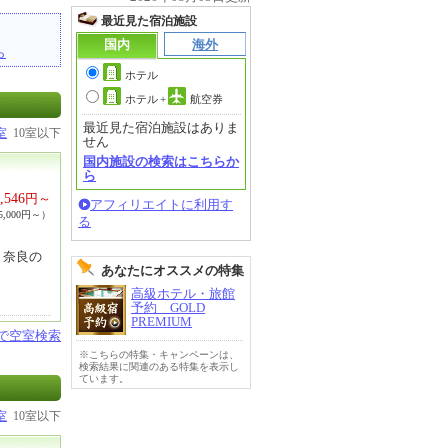
最近見た宿泊施設
国内
海外
ら
ホテル
ホテル
+
航空券
最近見た宿泊施設はありま
室
10室以下
せん
国内施設の検索はこちらか
ら
,546
円～
アフィリエイトに利用す
,000円～）
る
・奈良の
あなたにオススメの特集
高級ホテル・旅館
予約 GOLD
PREMIUM
設で空室検索
※こちらの特集・キャンペーンは、
検索結果に関連のある特集を表示し
ています。
室
10室以下