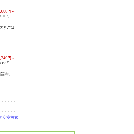
,000
円～
,800円～）
炊きごは
,240
円～
,164円～）
興福寺」
設で空室検索