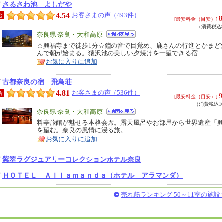
さるさわ池 よしだや
4.54
お客さまの声（493件）
合
8
[最安料金（目安）]
（消費税込8
エ
奈良県 奈良・大和高原
リ
☆興福寺まで徒歩1分☆鐘の音で目覚め、鹿さんの行進とかまど
特
んで朝が始まる。猿沢池の美しい夕焼けを一望できる宿
ア
徴
お気に入りに追加
古都奈良の宿 飛鳥荘
4.81
お客さまの声（536件）
合
9
[最安料金（目安）]
（消費税込10
エ
奈良県 奈良・大和高原
リ
料亭旅館が魅せる本格会席。露天風呂やお部屋から世界遺産「
特
を望む。奈良の風情に浸る旅。
ア
徴
お気に入りに追加
紫翠ラグジュアリーコレクションホテル奈良
ＨＯＴＥＬ Ａｌｌａｍａｎｄａ（ホテル アラマンダ）
売れ筋ランキング 50～11室の施