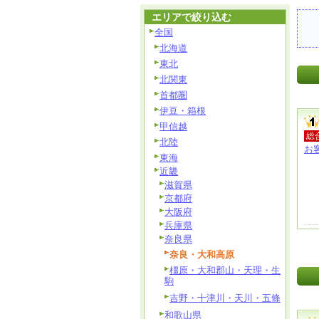
エリアで絞り込む
全国
北海道
東北
北関東
首都圏
伊豆・箱根
甲信越
総
北陸
お
東海
近畿
滋賀県
京都府
大阪府
兵庫県
奈良県
奈良・大和高原
橿原・大和郡山・天理・生
駒
吉野・十津川・天川・五條
和歌山県