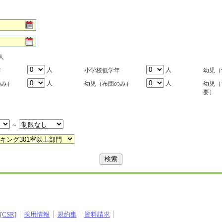
人
人
人
年
小学校低学年
幼児（
人
人
のみ）
幼児（布団のみ）
幼児（
要）
～
CSR]
採用情報
規約集
資料請求