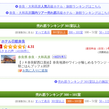
奈良・大和高原
人気
高級ホテル・旅館ランキングはこちら
奈良・大和高原
国内ツアー売れ筋
高級ホテル・旅館ランキングはこち
売れ筋ランキング 301室以上
すべて表示
301室以上
300～101室
100～51室
50～11
[部屋数別に見る]
ホテル日航奈良
4.31
合
4
[最安料金（目安）]
客さまの声（4106件）
（消費税込5
エ
奈良県 奈良・大和高原
リ
【ＪＲ奈良駅西口直結】奈良地酒やワインが愉しめるラウンジ
特
朝ごはんブッフェ好評
ア
徴
お気に入りに追加
売れ筋ランキング 301室以上の施
売れ筋ランキング 300～101室
すべて表示
301室以上
300～101室
100～51室
50～11
[部屋数別に見る]