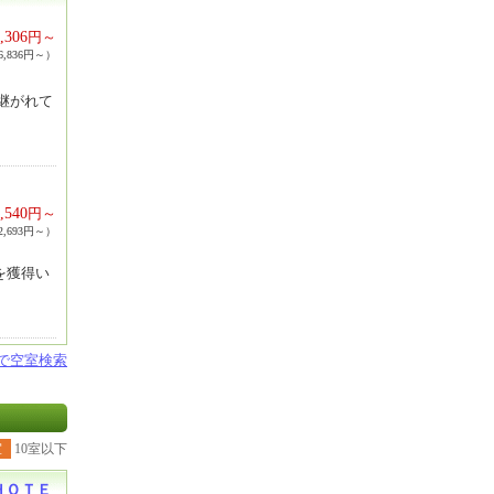
,306
円～
,836円～）
け継がれて
,540
円～
,693円～）
を獲得い
設で空室検索
室
10室以下
ＨＯＴＥ