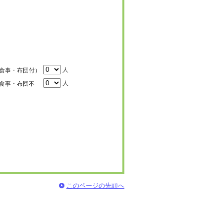
人
食事・布団付）
人
食事・布団不
このページの先頭へ