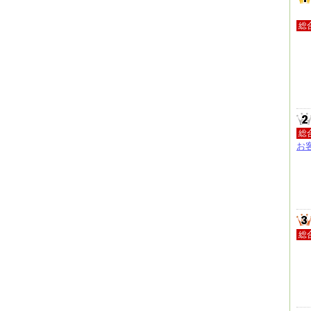
総
総
お
総