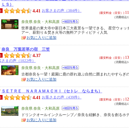
ＬＳ）
4.41
お客さまの声（384件）
合
11
[最安料金（目安）]
（消費税込12
エ
奈良県 奈良・大和高原
リ
世界遺産の東大寺や新日本三大夜景を一望できる。 星空ウォッ
特
アー、薪割り＆焚き火等の無料アクティビティ人気
ア
徴
お気に入りに追加
奈良 万葉若草の宿 三笠
4.37
合
13
[最安料金（目安）]
客さまの声（1022件）
（消費税込14
エ
奈良県 奈良・大和高原
リ
古都奈良を一望！庭園に鹿の群れ遊ぶ自然に囲まれたやすらぎ
特
お気に入りに追加
ア
徴
ＳＥＴＲＥ ＮＡＲＡＭＡＣＨＩ（セトレ ならまち）
4.41
お客さまの声（439件）
合
12
[最安料金（目安）]
（消費税込13
エ
奈良県 奈良・大和高原
リ
ドリンクオールインクルーシブ／奈良を紐解き、奈良を創るホ
特
お気に入りに追加
ア
徴