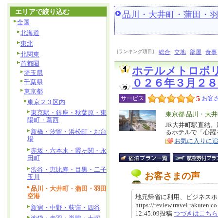
エリアで絞り込む
品川・大井町・蒲田・
全国
北海道
東北
[ランキング項目]
総合
立地
部屋
食事
北関東
首都圏
ホテルメトロポ
埼玉県
０２６年３月２８
千葉県
東京都
5
サービス
お客さ
東京２３区内
東京駅・銀座・秋葉原・東
エ
東京都 品川・大
陽町・葛西
リ
JR大井町駅直結
特
新橋・汐留・浜松町・お台
るホテルで「心躍
ア
徴
場
お気に入りに
赤坂・六本木・霞ヶ関・永
田町
渋谷・恵比寿・目黒・二子
お客さまの声
玉川
品川・大井町・蒲田・羽田
空港
地元帰省に利用、ビジネス
https://review.travel.rakute
新宿・中野・荻窪・四谷
12:45:09投稿
つづきはこちら