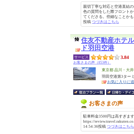
親切丁寧な対応と空港直結の
色の質問をした際フロントか
てくださる。些細なことかもしれな
投稿
つづきはこちら
住友不動産ホテ
ド羽田空港
3.84
サービス
お客さまの声（853件）
エ
東京都 品川・大
リ
羽田空港第3ター
特
お気に入りに
ア
徴
お客さまの声
駐車料金3500円は高すぎ
https://review.travel.rakute
14:54:36投稿
つづきはこちら