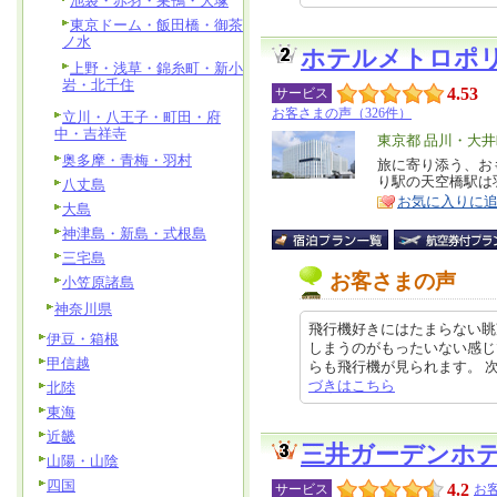
池袋・赤羽・巣鴨・大塚
東京ドーム・飯田橋・御茶
ノ水
ホテルメトロポ
上野・浅草・錦糸町・新小
岩・北千住
4.53
サービス
お客さまの声（326件）
立川・八王子・町田・府
中・吉祥寺
エ
東京都 品川・大
奥多摩・青梅・羽村
リ
旅に寄り添う、お
特
り駅の天空橋駅は
八丈島
ア
徴
お気に入りに
大島
神津島・新島・式根島
三宅島
お客さまの声
小笠原諸島
神奈川県
飛行機好きにはたまらない眺
伊豆・箱根
しまうのがもったいない感じ
甲信越
らも飛行機が見られます。 次は、
づきはこちら
北陸
東海
近畿
三井ガーデンホ
山陽・山陰
四国
4.2
サービス
お客