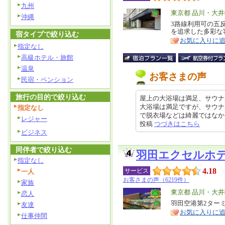
九州
エ
東京都 品川・大
沖縄
リ
3路線利用可の五
特
を追求した多彩な
宿タイプで絞り込む
ア
徴
お気に入りに
指定なし
高級ホテル・旅館
温泉
お客さまの声
民宿・ペンション
旅行の目的で絞り込む
屋上の大浴場は満足、サウナ
大浴場は満足ですが、サウナ
指定なし
で脱衣場などは綺麗ではなかった、
レジャー
投稿
つづきはこちら
ビジネス
同伴者で絞り込む
羽田エクセルホ
指定なし
4.18
サービス
一人
お客さまの声（6219件）
家族
エ
東京都 品川・大
恋人
リ
羽田空港第2ター
特
友達
お気に入りに
ア
徴
仕事仲間