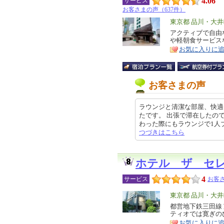
4.06
サービス
お客さまの声（637件）
エ
東京都 品川・大
リ
アクティブで自由
特
や軽朝食サービス
ア
徴
お気に入りに
お客さまの声
ラウンジと清潔な部屋、快適
たです。 出張で滞在したの
わった際にもラウンジで1人ブース
つづきはこちら
ホテル ザ セ
4
サービス
お客さ
エ
東京都 品川・大
リ
都営地下鉄三田線
特
ティオでは寛ぎの
ア
徴
お気に入りに