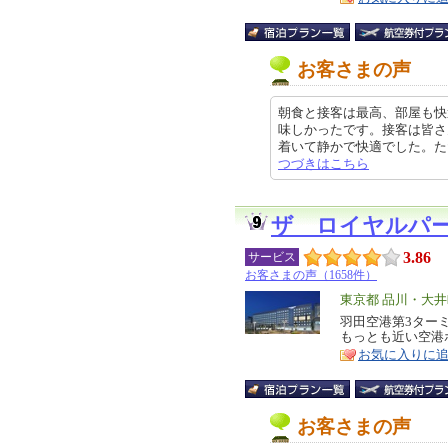
お客さまの声
朝食と接客は最高、部屋も快
味しかったです。接客は皆さ
着いて静かで快適でした。ただ、Wi
つづきはこちら
ザ ロイヤルパ
3.86
サービス
お客さまの声（1658件）
エ
東京都 品川・大
リ
羽田空港第3ター
特
もっとも近い空港
ア
徴
お気に入りに
お客さまの声