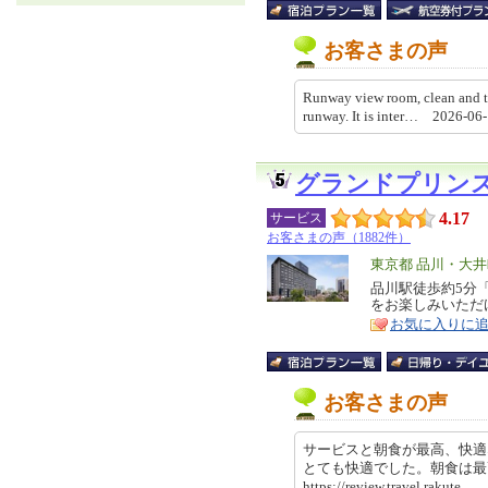
お客さまの声
Runway view room, clean and ti
runway. It is inter… 2026-
グランドプリン
4.17
サービス
お客さまの声（1882件）
エ
東京都 品川・大
リ
品川駅徒歩約5分
特
をお楽しみいただ
ア
徴
お気に入りに
お客さまの声
サービスと朝食が最高、快適
とても快適でした。朝食は
https://review.travel.rakut