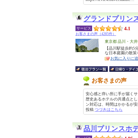
グランドプリン
4.1
サービス
お客さまの声（4285件）
エ
東京都 品川・大
リ
【品川駅徒歩約5
特
な日本庭園の散策
ア
徴
お気に入りに
お客さまの声
安心感と痒い所に手が届くサ
歴史あるホテルの共通点とし
ン対応は、時間はかかるが安心感が
投稿
つづきはこちら
品川プリンスホ