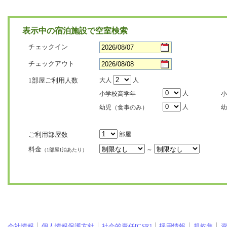
表示中の宿泊施設で空室検索
チェックイン
チェックアウト
1部屋ご利用人数
大人
人
人
小学校高学年
小
人
幼児（食事のみ）
幼
ご利用部屋数
部屋
料金
～
（1部屋1泊あたり）
会社情報
個人情報保護方針
社会的責任[CSR]
採用情報
規約集