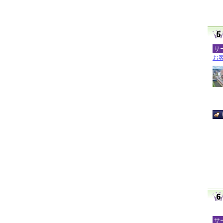
サ
お客
サ