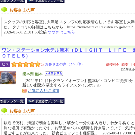
お客さまの声
スタッフの対応と客室に大満足 スタッフの対応素晴らしいです 客室も大
た。 クチコミの詳細はこちらから https://review.travel.rakuten.co.jp/hote
2026-05-31 21:01:53投稿
つづきはこちら
ワン・ステーションホテル熊本（ＤＬＩＧＨＴ ＬＩＦＥ 
ＯＴＥＬＳ）
5
4
ービス
お客さまの声（2770件）
[最安料金（目安）]
（消費税込4
エ
熊本県 熊本
リ
【2024年12月1日グランドオープン】熊本駅・コンビニ徒歩1分
特
新しい刺激を演出するライフスタイルホテル
ア
徴
お気に入りに追加
お客さまの声
駅近で便利、清潔で朝食も美味しい 駅から一分の案内通り、わかり易く 
利な場所で有難かったです。お部屋やバスの清掃も行き届いていて、気持
過ごすことが出来ました。 朝食ビュッフェも種類豊… 2026-06-11 20:06: