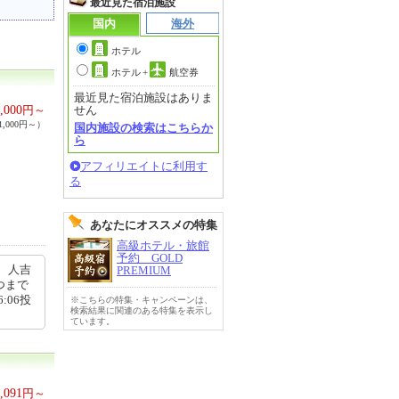
最近見た宿泊施設
国内
海外
ホテル
ホテル
+
航空券
最近見た宿泊施設はありま
,000
円～
せん
,000円～）
国内施設の検索はこちらか
ら
アフィリエイトに利用す
る
あなたにオススメの特集
高級ホテル・旅館
予約 GOLD
、人吉
PREMIUM
つまで
:06投
※こちらの特集・キャンペーンは、
検索結果に関連のある特集を表示し
ています。
,091
円～