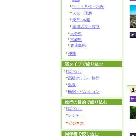
宇土・八代・水俣
人吉・球磨
天草･本渡
黒川温泉・杖立
大分県
宮崎県
鹿児島県
沖縄
宿タイプで絞り込む
指定なし
高級ホテル・旅館
温泉
民宿・ペンション
サ
旅行の目的で絞り込む
指定なし
レジャー
ビジネス
同伴者で絞り込む