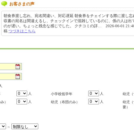
お客さまの声
朝食券渡し忘れ、宛名間違い、対応遅延 朝食券をチェインする際に渡し忘
収書の宛名は間違えるし、チェックインで混雑しているのに、係の人は出
のが遅い。ちょっと残念な感じでした。 クチコミの詳… 2026-06-01 21:40
稿
つづきはこちら
人
人
人
年
小学校低学年
幼児（
人
人
のみ）
幼児（布団のみ）
幼児（
要）
～