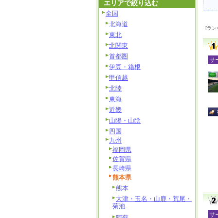
エリアで絞り込む
全国
北海道
[ラン
東北
北関東
首都圏
サ
伊豆・箱根
甲信越
北陸
東海
近畿
山陽・山陰
四国
九州
福岡県
佐賀県
長崎県
熊本県
熊本
大津・玉名・山鹿・荒尾・
菊池
サ
阿蘇