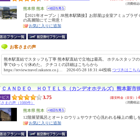
（消費税込8
エ
熊本県 熊本
リ
【2021年オープン｜JR熊本駅隣接】お部屋は全室アミュプラザ
特
の高層階にてご用意！
ア
徴
お気に入りに追加
お客さまの声
熊本駅直結でスタッフも丁寧 熊本駅直結で立地は最高。 ホテルスタッフ
寧でゆっくり休めた。 クチコミの詳細はこちらから
https://review.travel.rakuten.co.j… 2026-05-28 18:31:44投稿
つづきはこち
ＣＡＮＤＥＯ ＨＯＴＥＬＳ（カンデオホテルズ）熊本新市
3.75
4
ービス
[最安料金（目安）]
さまの声（1080件）
（消費税込5
エ
熊本県 熊本
リ
12階展望風呂とオートロウリュサウナで心洗われる極上の癒し
特
お気に入りに追加
ア
徴