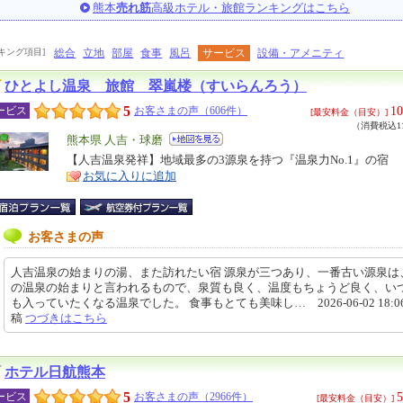
熊本
売れ筋
高級ホテル・旅館ランキングはこちら
キング項目]
総合
立地
部屋
食事
風呂
サービス
設備・アメニティ
ひとよし温泉 旅館 翠嵐楼（すいらんろう）
5
10
ービス
お客さまの声（606件）
[最安料金（目安）]
（消費税込11
エ
熊本県 人吉・球磨
リ
【人吉温泉発祥】地域最多の3源泉を持つ『温泉力No.1』の宿
特
お気に入りに追加
ア
徴
お客さまの声
人吉温泉の始まりの湯、また訪れたい宿 源泉が三つあり、一番古い源泉は
の温泉の始まりと言われるもので、泉質も良く、温度もちょうど良く、い
も入っていたくなる温泉でした。 食事もとても美味し… 2026-06-02 18:06
稿
つづきはこちら
ホテル日航熊本
5
5
ービス
お客さまの声（2966件）
[最安料金（目安）]