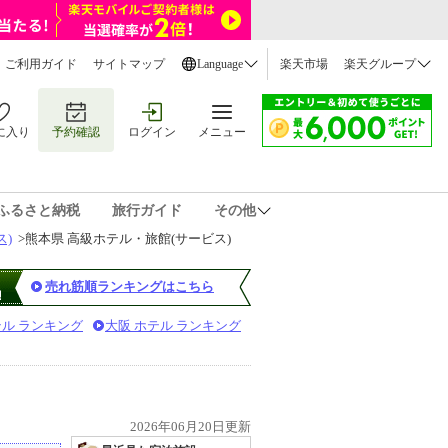
ご利用ガイド
サイトマップ
Language
楽天市場
楽天グループ
に入り
予約確認
ログイン
メニュー
ふるさと納税
旅行ガイド
その他
ス)
>
熊本県 高級ホテル・旅館(サービス)
売れ筋順ランキングはこちら
テル ランキング
大阪 ホテル ランキング
2026年06月20日更新