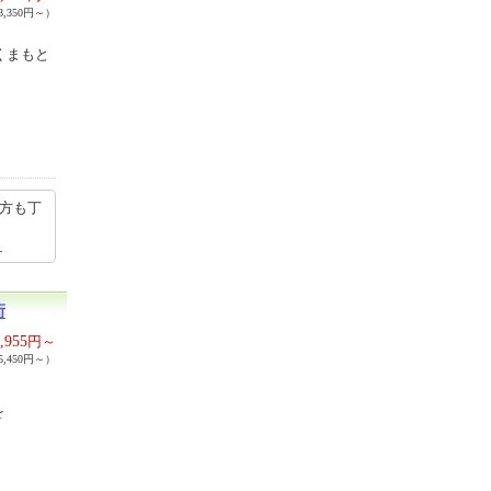
,350円～）
くまもと
の方も丁
ら
街
,955
円～
,450円～）
を