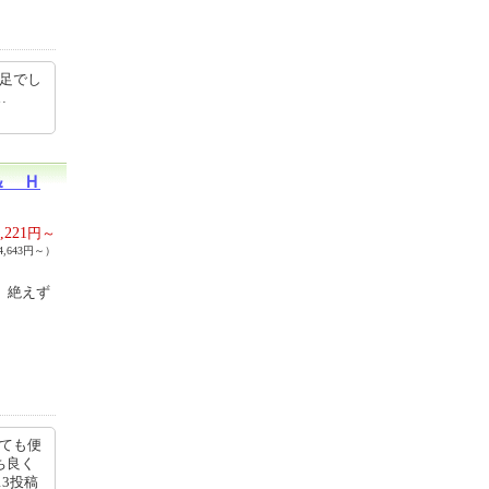
満足でし
l/…
＆ Ｈ
,221
円～
,643円～）
。絶えず
とても便
ち良く
13投稿