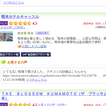
つづきはこちら
熊本ホテルキャッスル
4.5
3
ービス
[最安料金（目安）]
さまの声（1500件）
（消費税込3
エ
熊本県 熊本
リ
熊本城を最も美しく望める「熊本の迎賓館」。上質な空間は、
特
をより思い出深いものに。熊本城や繁華街は徒歩圏内で便利
ア
徴
お気に入りに追加
お客さまの声
とても広い部屋で寛げました。 クチコミの詳細はこちらから
https://review.travel.rakuten.co.jp/hotel/voice/841?reviewId=331234778… 2
12 22:20:00投稿
つづきはこちら
ＴＨＥ ＢＬＯＳＳＯＭ ＫＵＭＡＭＯＴＯ（ザ ブラッサ
本）
4.5
7
ービス
お客さまの声（450件）
[最安料金（目安）]