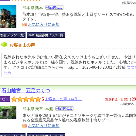
（消費税込5
エ
熊本県 熊本
リ
熊本城と市街を一望、贅沢な眺望と上質なサービスで心に残る
特
テイを。
ア
徴
お気に入りに追加
お客さまの声
洗練されたホテルで心地よい滞在 文句のつけようもございません。 やは
まるビジネスホテルとは一線を画す、洗練されたホテルでした。 心地よか
す。 クチコミの詳細はこちらから http… 2026-06-10 20:02:42投稿
つづ
ちら
石山離宮 五足のくつ
5
29
ービス
お客さまの声（44件）
[最安料金（目安）]
（消費税込31
エ
熊本県 天草･本渡
リ
東シナ海を望む山に広がるエキゾチックな異世界ー雲仙天草国
特
ある全室露天風呂付き離れの温泉旅館｜海リゾート
ア
徴
お気に入りに追加