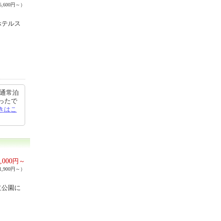
,600円～）
ホテルス
り通常泊
ったで
きはこ
,000
円～
,900円～）
立公園に