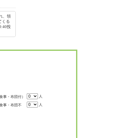
れ、領
てくる
:40投
人
食事・布団付）
人
食事・布団不