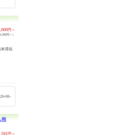
,000
円～
,300円～）
熊本滞在
026-06-
ム熊
,591
円～