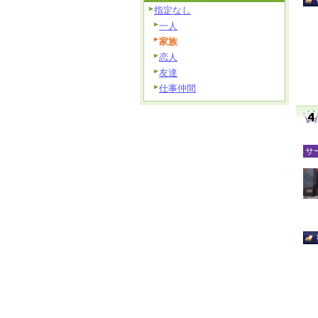
指定なし
一人
家族
恋人
友達
仕事仲間
サ