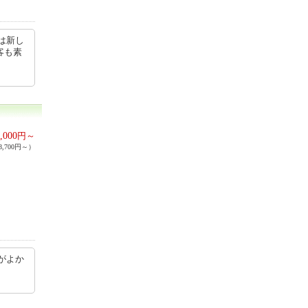
は新し
客も素
,000
円～
,700円～）
がよか