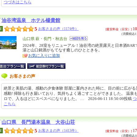
つづきはこちら
油谷湾温泉 ホテル楊貴館
5
10
屋
お客さまの声（1174件）
[最安料金（目安）]
（消費税込11
エ
山口県 萩・長門・秋吉台
リ
2024年、28室をリニューアル！油谷湾の絶景露天と日本酒BAR
特
湯と山口銘酒がもてなす癒しのひとときを。
ア
徴
お気に入りに追加
お客さまの声
絶景と美肌の湯、感動の夕食体験 部屋に案内された時に、目の前に広がる
感動! 掃除も行き届いており、気持ちよく過ごすことができました。 温泉
ロで、入るほどにスベスベになりました。 … 2026-06-11 18:50:09投稿
つ
こちら
山口県 長門湯本温泉 大谷山荘
5
17
屋
お客さまの声（1413件）
[最安料金（目安）]
（消費税込18