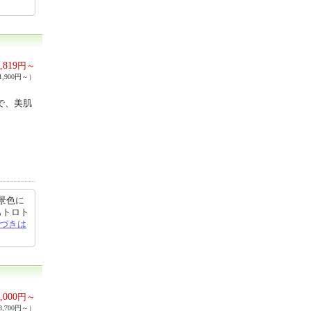
,819
円～
,900円～）
で、美肌
景色に
もトロト
づきは
,000
円～
,700円～）