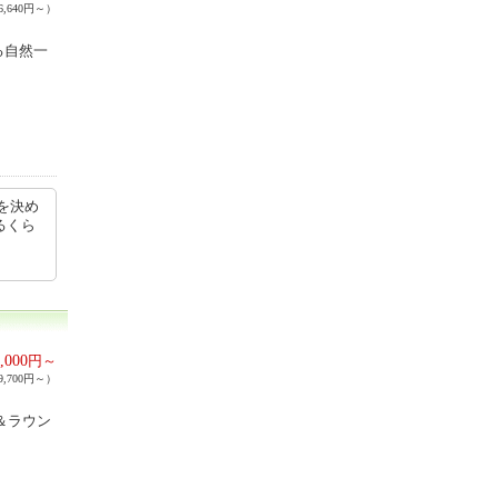
,640円～）
る自然一
を決め
るくら
,000
円～
,700円～）
＆ラウン