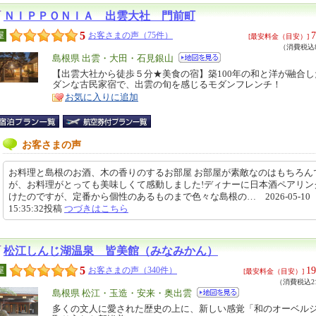
ＮＩＰＰＯＮＩＡ 出雲大社 門前町
5
7
屋
お客さまの声（75件）
[最安料金（目安）]
（消費税込8
エ
島根県 出雲・大田・石見銀山
リ
【出雲大社から徒歩５分★美食の宿】築100年の和と洋が融合
特
ダンな古民家宿で、出雲の旬を感じるモダンフレンチ！
ア
徴
お気に入りに追加
お客さまの声
お料理と島根のお酒、木の香りのするお部屋 お部屋が素敵なのはもちろん
が、お料理がとっても美味しくて感動しました!ディナーに日本酒ペアリン
けたのですが、定番から個性のあるものまで色々な島根の… 2026-05-10
15:35:32投稿
つづきはこちら
松江しんじ湖温泉 皆美館（みなみかん）
5
19
屋
お客さまの声（340件）
[最安料金（目安）]
（消費税込21
エ
島根県 松江・玉造・安来・奥出雲
リ
多くの文人に愛された歴史の上に、新しい感覚「和のオーベル
特