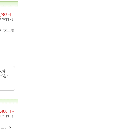
,782
円～
,560円～）
した大正モ
です
グをつ
,400
円～
,340円～）
ジュ」を