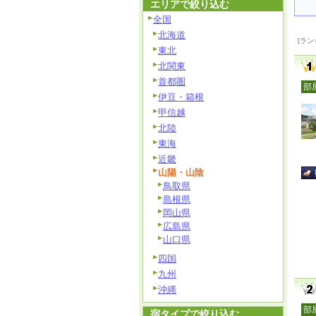
エリアで絞り込む
全国
北海道
[ラン
東北
北関東
首都圏
部
伊豆・箱根
甲信越
北陸
東海
近畿
山陽・山陰
鳥取県
島根県
岡山県
広島県
山口県
四国
九州
沖縄
部
宿タイプで絞り込む