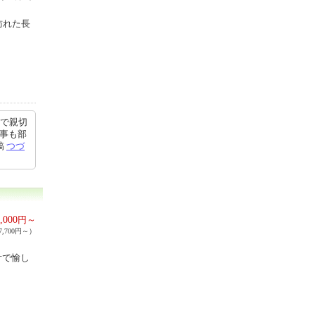
訪れた長
寧で親切
食事も部
稿
つづ
,000
円～
,700円～）
舌で愉し