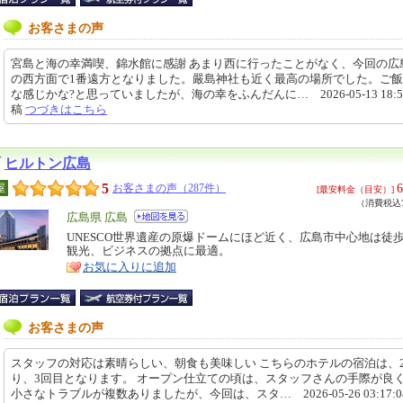
お客さまの声
宮島と海の幸満喫、錦水館に感謝 あまり西に行ったことがなく、今回の広
の西方面で1番遠方となりました。嚴島神社も近く最高の場所でした。ご
な感じかな?と思っていましたが、海の幸をふんだんに… 2026-05-13 18:51
稿
つづきはこちら
ヒルトン広島
5
6
屋
お客さまの声（287件）
[最安料金（目安）]
（消費税込7
エ
広島県 広島
リ
UNESCO世界遺産の原爆ドームにほど近く、広島市中心地は徒
特
観光、ビジネスの拠点に最適。
ア
徴
お気に入りに追加
お客さまの声
スタッフの対応は素晴らしい、朝食も美味しい こちらのホテルの宿泊は、
り、3回目となります。 オープン仕立ての頃は、スタッフさんの手際が良
小さなトラブルが複数ありましたが、今回は、スタ… 2026-05-26 03:17: