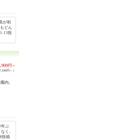
島が初
飯もどん
:13投
,900
円～
,590円～）
歩圏内。
2年ぶ
くなく、
08投稿