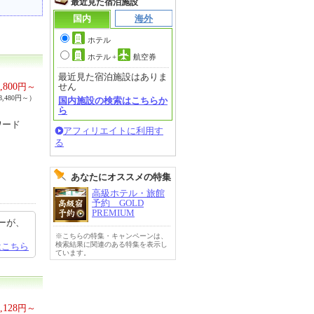
最近見た宿泊施設
国内
海外
ホテル
ホテル
+
航空券
最近見た宿泊施設はありま
,800
円～
せん
,480円～）
国内施設の検索はこちらか
ら
ワード
アフィリエイトに利用す
る
あなたにオススメの特集
高級ホテル・旅館
予約 GOLD
PREMIUM
ーが、
※こちらの特集・キャンペーンは、
検索結果に関連のある特集を表示し
はこちら
ています。
,128
円～