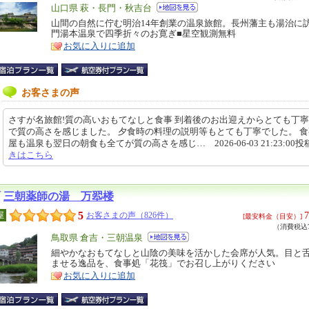
エ
山口県 萩・長門・秋吉台
リ
山間の自然に佇む明治14年創業の温泉旅館。長州藩主も湯治に
特
門湯本温泉で四季折々のお寛ぎ■星空観測無料
ア
徴
お気に入りに追加
お客さまの声
さすが名旅館!質の高いおもてなしと食事 到着後のお出迎えからとても丁
で質の高さを感じました。 夕食時の料理の説明等もとても丁寧でした。 
屋も温泉も翌日の朝食も全てが質の高さを感じ… 2026-06-03 21:23:00投
きはこちら
三朝薬師の湯 万翆楼
5
7
屋
お客さまの声（826件）
[最安料金（目安）]
（消費税込7
エ
鳥取県 倉吉・三朝温泉
リ
細やかなおもてなしと山陰の美味を活かした会席が人気。目と
特
ませる逸品を、食事処「花筏」でお召し上がりください
ア
徴
お気に入りに追加