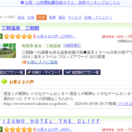
山陽・山陰
売れ筋
高級ホテル・旅館ランキングはこちら
キング項目]
総合
立地
部屋
食事
風呂
サービス
設備・アメニティ
三朝温泉 三朝館
5
16
屋
お客さまの声（2199件）
[最安料金（目安）]
（消費税込18
エ
鳥取県 倉吉・三朝温泉
リ
三朝随一の湯量を誇る温泉自慢の宿◆楽天トラベル日本の宿ア
特
2024｜楽天トラベル ブロンズアワード 2025受賞
ア
徴
お気に入りに追加
お客さまの声
宿近くの昭和レトロなゲームセンター 宿近くの昭和レトロなゲームセンタ
面白かった クチコミの詳細はこちらから
https://review.travel.rakuten.co.jp/hotel… 2026-05-29 06:59:37投稿
つづき
ＩＺＵＭＯ ＨＯＴＥＬ ＴＨＥ ＣＬＩＦＦ
5
15
屋
お客さまの声（46件）
[最安料金（目安）]