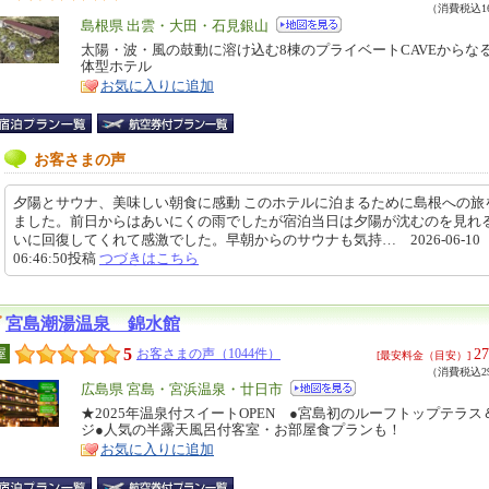
（消費税込16
エ
島根県 出雲・大田・石見銀山
リ
太陽・波・風の鼓動に溶け込む8棟のプライベートCAVEからな
特
体型ホテル
ア
徴
お気に入りに追加
お客さまの声
夕陽とサウナ、美味しい朝食に感動 このホテルに泊まるために島根への旅
ました。前日からはあいにくの雨でしたが宿泊当日は夕陽が沈むのを見れ
いに回復してくれて感激でした。早朝からのサウナも気持… 2026-06-10
06:46:50投稿
つづきはこちら
宮島潮湯温泉 錦水館
5
27
屋
お客さまの声（1044件）
[最安料金（目安）]
（消費税込29
エ
広島県 宮島・宮浜温泉・廿日市
リ
★2025年温泉付スイートOPEN ●宮島初のルーフトップテラス
特
ジ●人気の半露天風呂付客室・お部屋食プランも！
ア
徴
お気に入りに追加