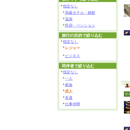
指定なし
高級ホテル・旅館
温泉
民宿・ペンション
旅行の目的で絞り込む
指定なし
レジャー
ビジネス
同伴者で絞り込む
指定なし
一人
家族
恋人
部
友達
仕事仲間