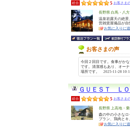
5
総合
お客さまの
エ
長野県 白馬・八
リ
温泉岩露天の絶景
特
営雑貨屋備品が自
ア
徴
お気に入りに
お客さまの声
今回２回目です。食事がかな
です。清潔感もあり、オーナ
場所です。 2025-11-28 10:
ＧＵＥＳＴ ＬＯ
5
総合
お客さまの
エ
長野県 上高地・
リ
森の中の小さなロ
特
プラン、鶏肉とキ
ア
徴
お気に入りに