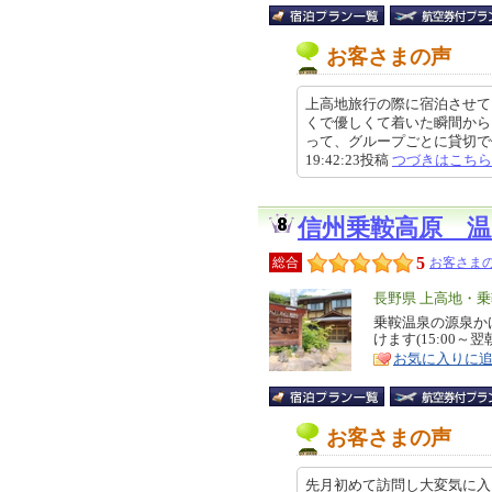
お客さまの声
上高地旅行の際に宿泊させて
くで優しくて着いた瞬間から
って、グループごとに貸切で使
19:42:23投稿
つづきはこちら
信州乗鞍高原 
5
総合
お客さまの
エ
長野県 上高地・
リ
乗鞍温泉の源泉か
特
けます(15:00～
ア
徴
お気に入りに
お客さまの声
先月初めて訪問し大変気に入