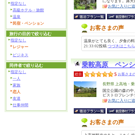
になります。露天
ア
徴
指定なし
お気に入りに
高級ホテル・旅館
温泉
民宿・ペンション
お客さまの声
旅行の目的で絞り込む
指定なし
温泉がとても良く、夕食の料理も
21:33:02投稿
つづきはこちら
レジャー
ビジネス
乗鞍高原 ペン
同伴者で絞り込む
指定なし
5
総合
お客さまの
一人
エ
長野県 上高地・
家族
リ
国立公園の森の中
特
恋人
ビストロフレンチ
ア
徴
友達
お気に入りに
仕事仲間
お客さまの声