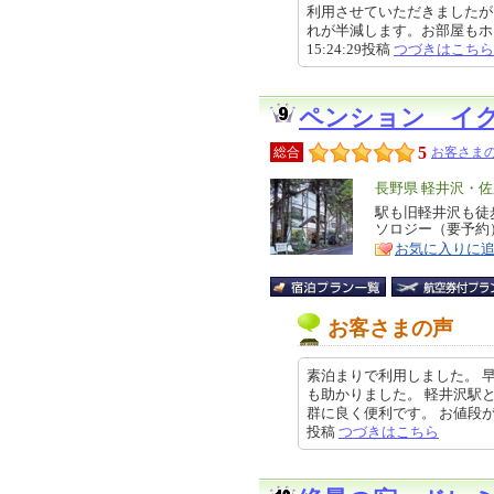
利用させていただきましたが
れが半減します。お部屋もホコリ
15:24:29投稿
つづきはこちら
ペンション イ
5
総合
お客さまの
エ
長野県 軽井沢・佐
リ
駅も旧軽井沢も徒
特
ソロジー（要予約
ア
徴
お気に入りに
お客さまの声
素泊まりで利用しました。 
も助かりました。 軽井沢駅
群に良く便利です。 お値段が安い
投稿
つづきはこちら