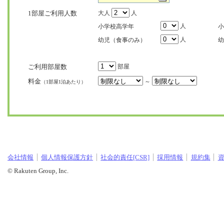
1部屋ご利用人数
大人
人
人
小学校高学年
小
人
幼児（食事のみ）
幼
ご利用部屋数
部屋
料金
～
（1部屋1泊あたり）
会社情報
個人情報保護方針
社会的責任[CSR]
採用情報
規約集
© Rakuten Group, Inc.