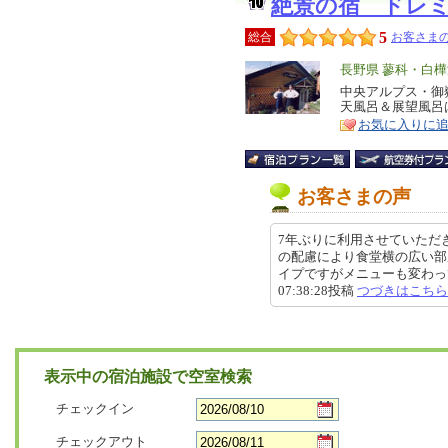
絶景の宿 ドレ
5
総合
お客さまの
エ
長野県 蓼科・白
リ
中央アルプス・御
特
天風呂＆展望風呂
ア
徴
お気に入りに
お客さまの声
7年ぶりに利用させていただ
の配慮により食堂横の広い部
イプですがメニューも変わってお
07:38:28投稿
つづきはこちら
表示中の宿泊施設で空室検索
チェックイン
チェックアウト