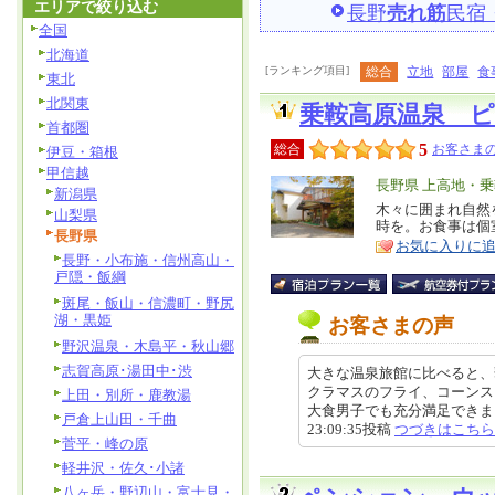
エリアで絞り込む
長野
売れ筋
民宿
全国
北海道
[ランキング項目]
総合
立地
部屋
食
東北
北関東
乗鞍高原温泉 
首都圏
5
総合
お客さまの
伊豆・箱根
甲信越
エ
長野県 上高地・
新潟県
リ
木々に囲まれ自然
特
山梨県
時を。お食事は個
ア
徴
長野県
お気に入りに
長野・小布施・信州高山・
戸隠・飯綱
斑尾・飯山・信濃町・野尻
湖・黒姫
お客さまの声
野沢温泉・木島平・秋山郷
志賀高原･湯田中･渋
大きな温泉旅館に比べると、
クラマスのフライ、コーンス
上田・別所・鹿教湯
大食男子でも充分満足できました
戸倉上山田・千曲
23:09:35投稿
つづきはこちら
菅平・峰の原
軽井沢・佐久･小諸
八ヶ岳・野辺山・富士見・