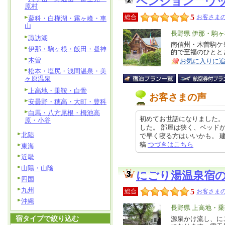
ペンション ウ
原村
5
総合
お客さまの
蓼科・白樺湖・霧ヶ峰・車
山
エ
長野県 伊那・駒
諏訪湖
リ
南信州・木曽駒ケ
特
伊那・駒ヶ根・飯田・昼神
的で至福のひとと
ア
徴
木曽
お気に入りに
松本・塩尻・浅間温泉・美
ヶ原温泉
上高地・乗鞍・白骨
お客さまの声
安曇野・穂高・大町・豊科
白馬・八方尾根・栂池高
初めてお世話になりました。
原・小谷
した。 部屋は狭く、ベッド
北陸
で早く寝る方はいいかも。 建物は
稿
つづきはこちら
東海
近畿
山陽・山陰
にごり湯温泉宿
四国
九州
5
総合
お客さまの
沖縄
エ
長野県 上高地・
宿タイプで絞り込む
リ
源泉かけ流し、にご
特