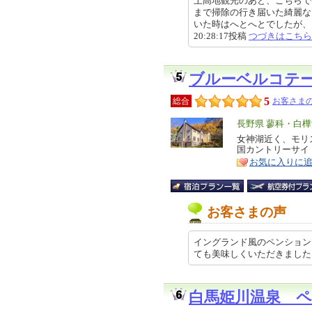
上高地観光のあと、こちらで
まで掃除の行き届いた綺麗な
いた時はへとへとでしたが、お風
20:28:17投稿
つづきはこちら
ブルーベルコテ
5
総合
お客さまの
エ
長野県 蓼科・白
リ
女神湖近く、モリ
特
国カントリーサイ
ア
徴
お気に入りに
お客さまの声
イングランド風のペンション
ても美味しくいただきました。 20
白馬姫川温泉 