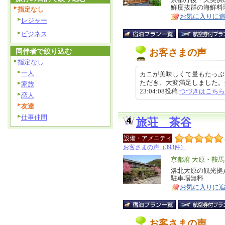
特
鮮度抜群の海鮮料
指定なし
ア
徴
お気に入りに
レジャー
ビジネス
同伴者で絞り込む
お客さまの声
指定なし
一人
カニが美味しくて量もたっぷ
ただき、大変満足しました。来年
家族
23:04:08投稿
つづきはこちら
恋人
友達
仕事仲間
旅荘 茶谷
設備・アメニティ
お客さまの声（393件）
エ
京都府 大原・鞍
リ
洛北大原の観光拠点
特
駐車場無料
ア
徴
お気に入りに
お客さまの声