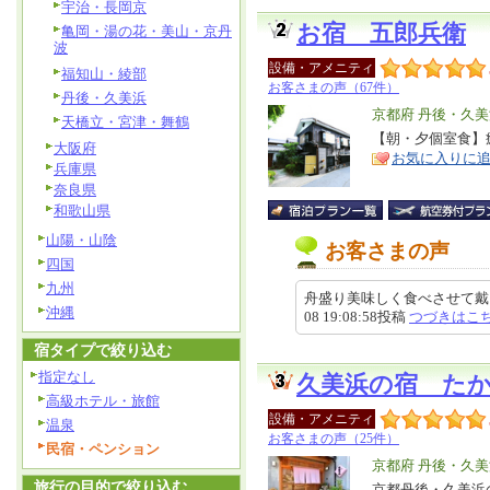
宇治・長岡京
お宿 五郎兵衛
亀岡・湯の花・美山・京丹
波
設備・アメニティ
福知山・綾部
お客さまの声（67件）
丹後・久美浜
エ
京都府 丹後・久美
天橋立・宮津・舞鶴
リ
【朝・夕個室食】
特
大阪府
お気に入りに
ア
徴
兵庫県
奈良県
和歌山県
山陽・山陰
お客さまの声
四国
九州
舟盛り美味しく食べさせて戴き
沖縄
08 19:08:58投稿
つづきはこ
宿タイプで絞り込む
指定なし
久美浜の宿 た
高級ホテル・旅館
設備・アメニティ
温泉
お客さまの声（25件）
民宿・ペンション
エ
京都府 丹後・久美
旅行の目的で絞り込む
リ
京都丹後・久美浜