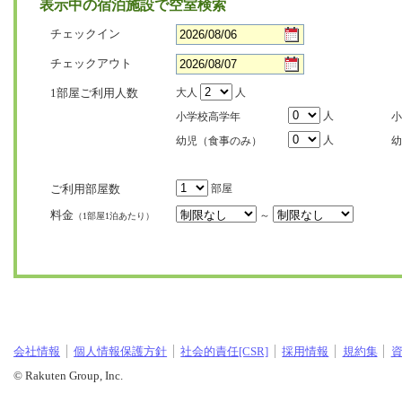
表示中の宿泊施設で空室検索
チェックイン
チェックアウト
1部屋ご利用人数
大人
人
人
小学校高学年
小
人
幼児（食事のみ）
幼
ご利用部屋数
部屋
料金
～
（1部屋1泊あたり）
会社情報
個人情報保護方針
社会的責任[CSR]
採用情報
規約集
© Rakuten Group, Inc.