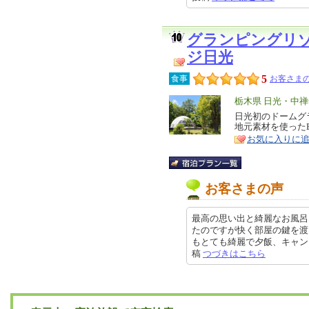
グランピングリ
ジ日光
5
食事
お客さまの
エ
栃木県 日光・中
リ
日光初のドームグ
特
地元素材を使った
ア
徴
お気に入りに
お客さまの声
最高の思い出と綺麗なお風呂
たのですが快く部屋の鍵を渡
もとても綺麗で夕飯、キャンプファ
稿
つづきはこちら