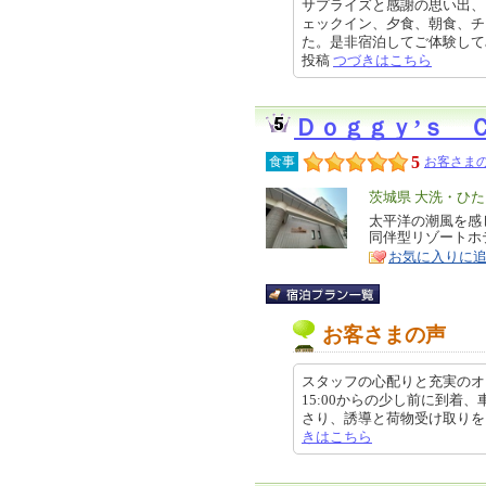
サプライズと感謝の思い出、
ェックイン、夕食、朝食、チ
た。是非宿泊してご体験してみて頂
投稿
つづきはこちら
Ｄｏｇｇｙ’ｓ 
5
食事
お客さまの
エ
茨城県 大洗・ひ
リ
太平洋の潮風を感
特
同伴型リゾートホ
ア
徴
お気に入りに
お客さまの声
スタッフの心配りと充実のオ
15:00からの少し前に到
さり、誘導と荷物受け取りをしてく
きはこちら