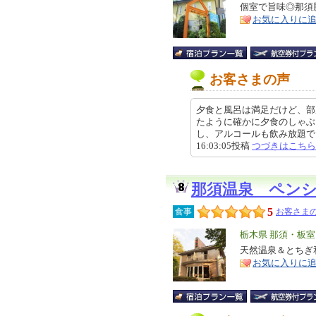
リ
個室で旨味◎那須
特
お気に入りに
ア
徴
お客さまの声
夕食と風呂は満足だけど、部
たように確かに夕食のしゃぶ
し、アルコールも飲み放題でよか
16:03:05投稿
つづきはこちら
那須温泉 ペン
5
食事
お客さまの
エ
栃木県 那須・板
リ
天然温泉＆とちぎ
特
お気に入りに
ア
徴