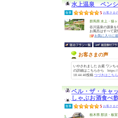
水上温泉 ペン
5
食事
お客さまの
エ
群馬県 水上・猿
リ
谷川温泉の源泉を
特
お風呂はすべて貸
ア
徴
お気に入りに
お客さまの声
いやされました お庭 ワンち
の詳細はこちらから https://review.
18:44:40投稿
つづきはこちら
ベル・ザ・キャ
しゃぶお酒食べ
5
食事
お客さまの
エ
栃木県 那須・板