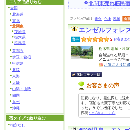
エリアで絞り込む
北関東
売れ筋
民
全国
北海道
[ランキング項目]
総合
立地
部屋
食
東北
北関東
エンゼルフォレ
茨城県
栃木県
5
食事
お客さまの
群馬県
エ
栃木県 那須・板
首都圏
リ
自然溢れる那須エ
特
伊豆・箱根
メニューもご準備
ア
徴
甲信越
お気に入りに
北陸
東海
近畿
お客さまの声
山陽・山陰
四国
初夏になり、昆虫探しに遠出
九州
す。 宿泊も大変丁寧な対応
ったようでご機嫌でした。 こども
沖縄
投稿
つづきはこちら
宿タイプで絞り込む
指定なし