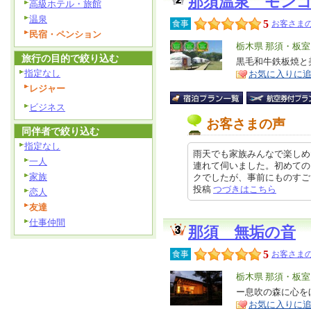
那須温泉 モン
高級ホテル・旅館
温泉
5
食事
お客さまの
民宿・ペンション
エ
栃木県 那須・板
旅行の目的で絞り込む
リ
黒毛和牛鉄板焼と
特
指定なし
お気に入りに
ア
徴
レジャー
ビジネス
お客さまの声
同伴者で絞り込む
指定なし
雨天でも家族みんなで楽しめ
一人
連れて伺いました。初めての
家族
クでしたが、事前にものすごく悪天
投稿
つづきはこちら
恋人
友達
仕事仲間
那須 無垢の音
5
食事
お客さまの
エ
栃木県 那須・板
リ
ー息吹の森に心を
特
お気に入りに
ア
徴