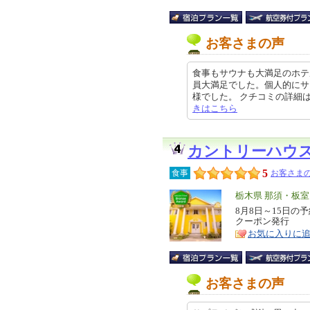
お客さまの声
食事もサウナも大満足のホテ
員大満足でした。個人的にサ
様でした。 クチコミの詳細はこちらか
きはこちら
カントリーハウ
5
食事
お客さまの
エ
栃木県 那須・板
リ
8月8日～15日の
特
クーポン発行
ア
徴
お気に入りに
お客さまの声