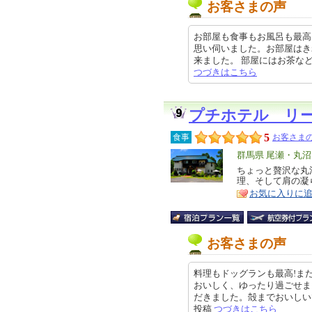
お客さまの声
お部屋も食事もお風呂も最高
思い伺いました。お部屋はき
来ました。 部屋にはお茶などの飲
つづきはこちら
プチホテル リー
5
食事
お客さまの
エ
群馬県 尾瀬・丸沼
リ
ちょっと贅沢な丸
特
理、そして肩の凝
ア
徴
お気に入りに
お客さまの声
料理もドッグランも最高!ま
おいしく、ゆったり過ごせま
だきました。殻までおいしいですよ
投稿
つづきはこちら