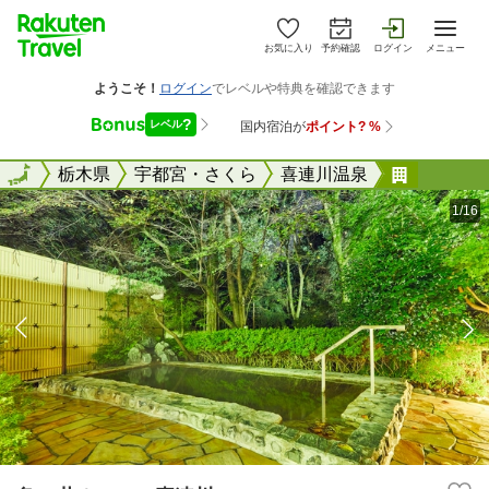
お気に入り
予約確認
ログイン
メニュー
全国
全国
栃木県
宇都宮・さくら
喜連川温泉
亀の井ホ
1/16