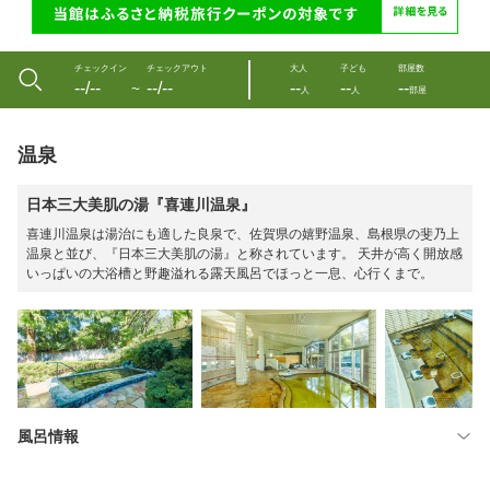
チェックイン
チェックアウト
大人
子ども
部屋数
--/--
--/--
--
--
--
〜
人
人
部屋
温泉
日本三大美肌の湯『喜連川温泉』
喜連川温泉は湯治にも適した良泉で、佐賀県の嬉野温泉、島根県の斐乃上
温泉と並び、『日本三大美肌の湯』と称されています。 天井が高く開放感
いっぱいの大浴槽と野趣溢れる露天風呂でほっと一息、心行くまで。
風呂情報