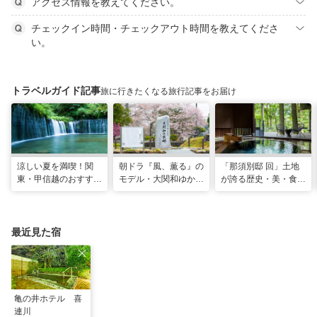
アクセス情報を教えてください。
チェックイン時間・チェックアウト時間を教えてくださ
い。
トラベルガイド記事
旅に行きたくなる旅行記事をお届け
涼しい夏を満喫！関
朝ドラ『風、薫る』の
「那須別邸 回」土地
東・甲信越のおすすめ
モデル・大関和ゆかり
が誇る歴史・美・食を
避暑地14選
の地を巡る、大田原・
堪能する極上の休日
黒羽観光モデルコース
最近見た宿
亀の井ホテル 喜
連川