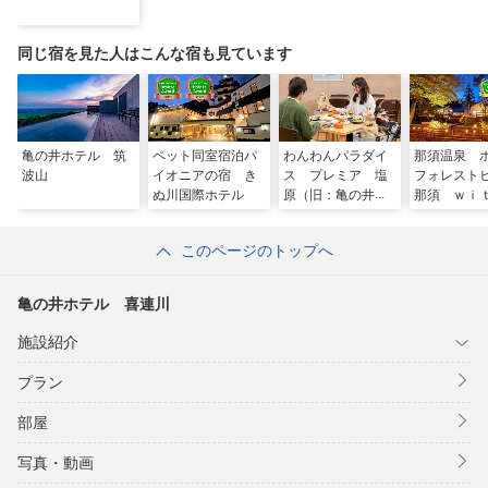
同じ宿を見た人はこんな宿も見ています
亀の井ホテル 筑
ペット同室宿泊パ
わんわんパラダイ
那須温泉 
波山
イオニアの宿 き
ス プレミア 塩
フォレスト
ぬ川国際ホテル
原（旧：亀の井ホ
那須 ｗ
テル 塩原 ワン
ＤＯＧＳ
ちゃんの宿）
このページのトップへ
亀の井ホテル 喜連川
施設紹介
プラン
部屋
写真・動画