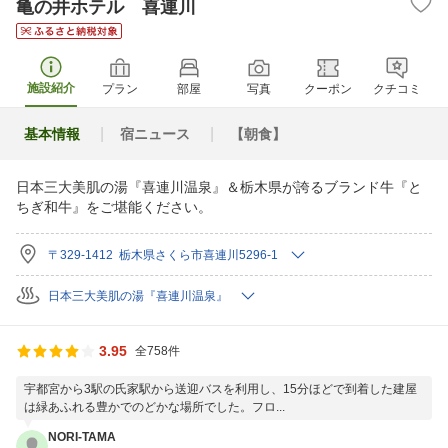
亀の井ホテル 喜連川
施設紹介
プラン
部屋
写真
クーポン
クチコミ
基本情報
宿ニュース
【朝食】
日本三大美肌の湯『喜連川温泉』＆栃木県が誇るブランド牛『と
ちぎ和牛』をご堪能ください。
〒329-1412 栃木県さくら市喜連川5296-1
日本三大美肌の湯『喜連川温泉』
3.95
全758件
宇都宮から3駅の氏家駅から送迎バスを利用し、15分ほどで到着した建屋
は緑あふれる豊かでのどかな場所でした。フロ...
NORI-TAMA