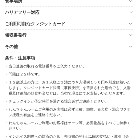
食事場所
バリアフリー対応
ご利用可能なクレジットカード
領収書発行
その他
条件・注意事項
当日連絡の取れる電話番号をご入力ください。
門限は２２時です。
１２歳以上の方は、お１人様ご１泊につき入湯税１５０円を別途頂戴いた
します。クレジットカード決済（事後決済）を選択された場合でも、入湯
税及び追加の飲食料金などは、当宿で現金にてお支払いいただきます。
チェックインが予定時間を過ぎる場合必ずご連絡ください。
わんちゃんルームご利用のお客様は必ず犬種、頭数、狂犬病・混合ワクチ
ン接種の有無をご連絡ください。
わんちゃんルームご利用のお客様はケージ等、必要物品をすべてご持参く
ださい。
インボイス制度への対応のため、領収書の発行は1回の支払い・取引（会