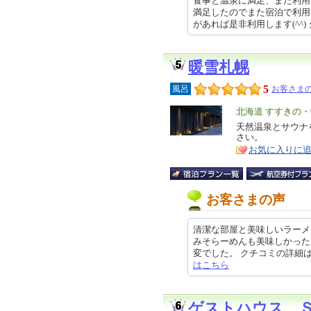
食事と温泉に満足、また利用
満足したのでまた宿泊で利用
があれば是非利用します(^^) クチ
暖雪札幌
5
風呂
お客さまの
エ
北海道 すすきの
リ
天然温泉とサウナ
特
さい。
ア
徴
お気に入りに
お客さまの声
清潔な部屋と美味しいラーメ
みそらーめんも美味しかった
変でした。 クチコミの詳細はこちら
はこちら
ゲストハウス 