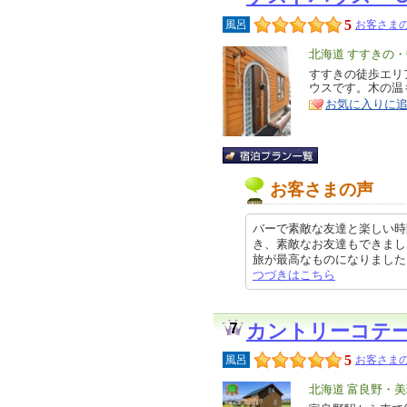
5
風呂
お客さまの
エ
北海道 すすきの
リ
すすきの徒歩エリ
特
ウスです。木の温
ア
徴
お気に入りに
お客さまの声
バーで素敵な友達と楽しい時
き、素敵なお友達もできまし
旅が最高なものになりました クチ
つづきはこちら
カントリーコテ
5
風呂
お客さまの
エ
北海道 富良野・