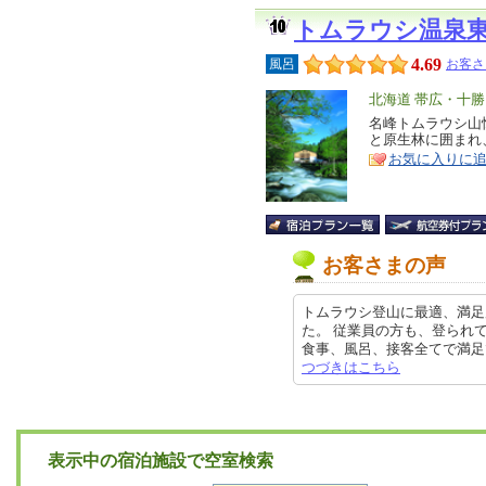
トムラウシ温泉
4.69
風呂
お客さ
エ
北海道 帯広・十勝
リ
名峰トムラウシ山
特
と原生林に囲まれ
ア
徴
お気に入りに
お客さまの声
トムラウシ登山に最適、満足
た。 従業員の方も、登られ
食事、風呂、接客全てで満足でした
つづきはこちら
表示中の宿泊施設で空室検索