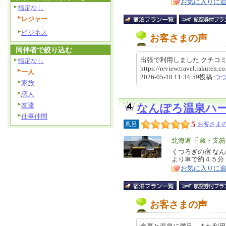
お気に入りに
指定なし
レジャー
ビジネス
お客さまの声
同伴者で絞り込む
出張で利用しました クチ
指定なし
https://review.travel.rakute
一人
2026-05-18 11:34:59投稿
つ
家族
恋人
友達
なんぽろ温泉ハ
仕事仲間
5
風呂
お客さまの
エ
北海道 千歳・支
リ
くつろぎの宿 な
特
より車で約４５分
ア
徴
お気に入りに
お客さまの声