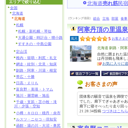
エリアで絞り込む
北海道
売れ筋
民
全国
北海道
北海道
[ランキング項目]
総合
立地
部屋
食事
札幌
阿寒丹頂の里温
札幌・新札幌・琴似
大通公園・時計台・狸小路
5
風呂
お客さまの
すすきの・中島公園
エ
北海道 釧路・阿
定山渓
リ
自然に囲まれた温
特
稚内・留萌・利尻・礼文
は丹頂鶴も飛来し
ア
徴
お気に入りに
網走・紋別・北見・知床
釧路・阿寒・川湯・根室
帯広・十勝
日高・えりも
お客さまの声
富良野・美瑛・トマム
旭川・層雲峡・旭岳
団体客の騒音で温泉を満喫で
でした。廊下でぎゃあぎゃあ
千歳・支笏・苫小牧・滝
川・夕張・空知
廊下に寝そべったり走り回っても
21:28:34投稿
つづきはこちら
小樽・キロロ・積丹・余市
ルスツ・ニセコ・倶知安
函館・湯の川・大沼・奥尻