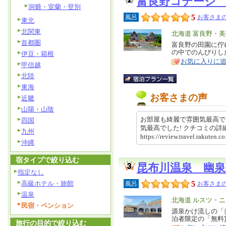
富良野コテージ
洞爺・室蘭・登別
5
風呂
お客さまの
東北
北関東
エ
北海道 富良野・
首都圏
リ
富良野の田園に佇
特
の中でのんびりし
伊豆・箱根
ア
徴
お気に入りに
甲信越
北陸
東海
お客さまの声
近畿
山陽・山陰
お部屋も綺麗で雰囲気最高で
四国
気最高でした! クチコミの
九州
https://review.travel.rakut
沖縄
宿タイプで絞り込む
昆布川温泉 幽泉
指定なし
高級ホテル・旅館
5
風呂
お客さまの
温泉
エ
北海道 ルスツ・
民宿・ペンション
リ
源泉かけ流しの「
特
泊者限定の「無料
ア
徴
旅行の目的で絞り込む