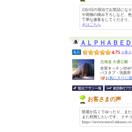
2泊3日の宿泊でお世話にな
や荷物の積み下ろしなど、色
丁寧な接客をしてくださり、有難かっ
きはこちら
ＡＬＰＨＡＢＥＤ
4.75
風呂
お客さ
エ
北海道 大通公園
リ
全室キッチン付4
特
バスタブ・洗面所
ア
徴
お気に入りに
お客さまの声
部屋が広くてゆったり、また
また利用したいです。 ク
https://review.travel.rakut