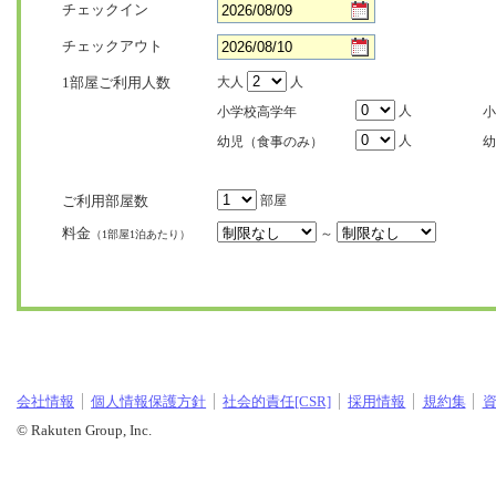
チェックイン
チェックアウト
1部屋ご利用人数
大人
人
人
小学校高学年
小
人
幼児（食事のみ）
幼
ご利用部屋数
部屋
料金
～
（1部屋1泊あたり）
会社情報
個人情報保護方針
社会的責任[CSR]
採用情報
規約集
© Rakuten Group, Inc.