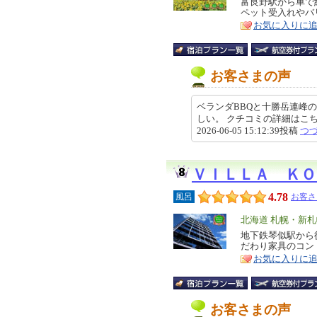
リ
富良野駅から車で
特
ペット受入れやバ
ア
徴
お気に入りに
お客さまの声
ベランダBBQと十勝岳連峰の
しい。 クチコミの詳細はこちらから htt
2026-06-05 15:12:39投稿
つ
ＶＩＬＬＡ ＫＯ
4.78
風呂
お客さ
エ
北海道 札幌・新
リ
地下鉄琴似駅から
特
だわり家具のコン
ア
徴
お気に入りに
お客さまの声