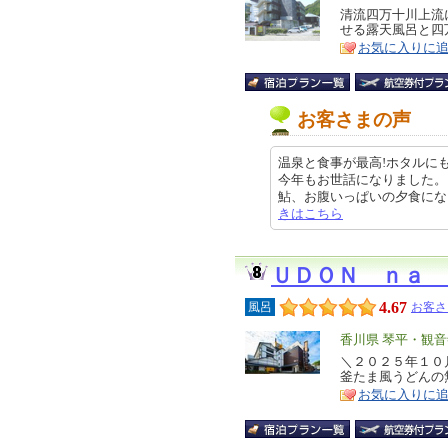
リ
清流四万十川上流
特
せる露天風呂と四
ア
徴
お気に入りに
お客さまの声
温泉と食事が最高!ホタルに
今年もお世話になりました。
鮎、お腹いっぱいの夕食になりました
きはこちら
ＵＤＯＮ ｎａ 
4.67
風呂
お客さ
エ
香川県 琴平・観音
リ
＼２０２５年１０
特
釜たま風うどんの
ア
徴
お気に入りに