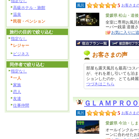
指定なし
5
風呂
お客さまの
高級ホテル・旅館
温泉
エ
愛媛県 松山・道後
民宿・ペンション
リ
全室に専用お風呂
特
ーパー銭湯 道後
ア
徴
旅行の目的で絞り込む
お気に入りに
指定なし
レジャー
ビジネス
お客さまの声
同伴者で絞り込む
部屋も露天風呂も最高!コス
指定なし
が、それを差し引いても泊ま
一人
ションしたのか、とても綺麗で清潔
つづきはこちら
家族
恋人
友達
ＧＬＡＭＰＲＯ
仕事仲間
5
風呂
お客さまの
エ
愛媛県 今治・し
リ
オールインクルー
特
ーンに合わせたお
ア
徴