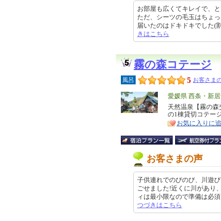
お部屋も広くてキレイで、と
ただ、シーツの毛玉はちょっ
届いたのはドキドキでした(割と直前
きはこちら
霧の森コテージ
5
風呂
お客さまの
エ
愛媛県 西条・新
リ
天然温泉【霧の森交
特
の1棟貸切コテー
ア
徴
お気に入りに
お客さまの声
子供連れでのびのび、川遊び
ごせました!近くに川があり
ィは最小限なので準備は必須です。
つづきはこちら