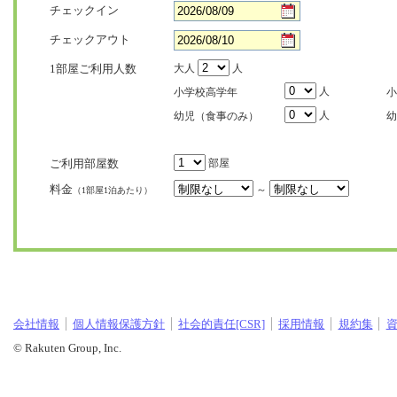
チェックイン
チェックアウト
1部屋ご利用人数
大人
人
人
小学校高学年
小
人
幼児（食事のみ）
幼
ご利用部屋数
部屋
料金
～
（1部屋1泊あたり）
会社情報
個人情報保護方針
社会的責任[CSR]
採用情報
規約集
© Rakuten Group, Inc.