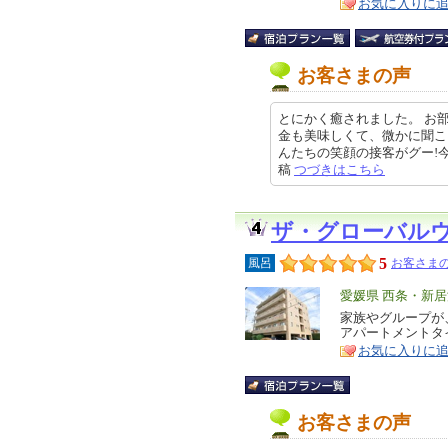
お気に入りに
お客さまの声
とにかく癒されました。 お
金も美味しくて、微かに聞こ
んたちの笑顔の接客がグー!今回は1
稿
つづきはこちら
ザ・グローバル
5
風呂
お客さまの
エ
愛媛県 西条・新
リ
家族やグループが
特
アパートメントタ
ア
徴
お気に入りに
お客さまの声