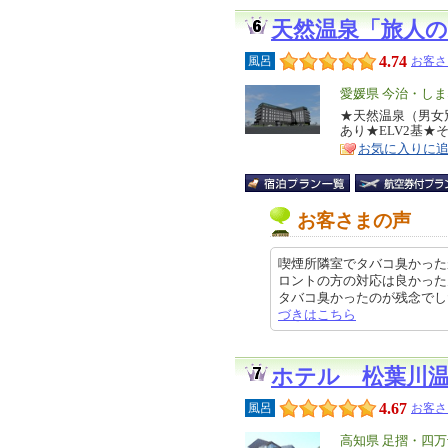
天然温泉「旅人
4.74
風呂
お客さ
エ
愛媛県 今治・し
リ
★天然温泉（男女
特
あり★ELV2基★
ア
徴
お気に入りに
お客さまの声
喫煙所隣室でタバコ臭かった
ロントの方の対応は良かった
タバコ臭かったのが残念でした。 
づきはこちら
ホテル 松葉川
4.67
風呂
お客さ
エ
高知県 足摺・四