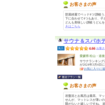
お客さまの声
部屋綺麗でベッド4つ!讃岐
下に合わせて4つもあり、子
どんも美味しい讃岐うどんを堪能しま
きはこちら
サウナ＆スパホ
4.66
風呂
お客さ
エ
愛媛県 松山・道後
リ
サウナランキング
特
が2024年3月4日
ア
徴
お気に入りに
お客さまの声
岩盤浴とお風呂は最高、マッ
せんが、マットレスが薄いの
限がないと嬉しいですね。 岩盤浴