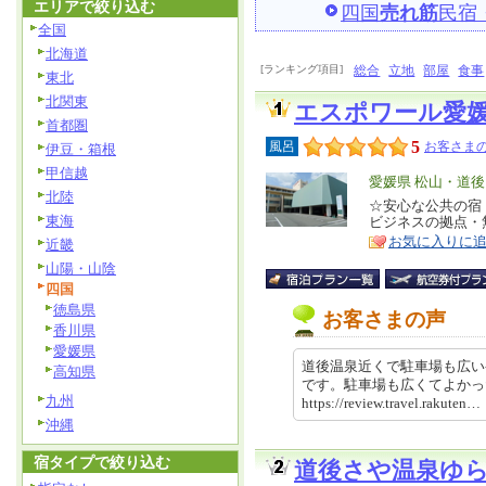
エリアで絞り込む
四国
売れ筋
民宿
全国
北海道
[ランキング項目]
総合
立地
部屋
食事
東北
北関東
エスポワール愛
首都圏
5
風呂
お客さまの
伊豆・箱根
甲信越
エ
愛媛県 松山・道後
北陸
リ
☆安心な公共の宿
特
東海
ビジネスの拠点・
ア
徴
お気に入りに
近畿
山陽・山陰
四国
徳島県
お客さまの声
香川県
愛媛県
道後温泉近くで駐車場も広い
高知県
です。駐車場も広くてよか
九州
https://review.travel.rakut
沖縄
宿タイプで絞り込む
道後さや温泉ゆ