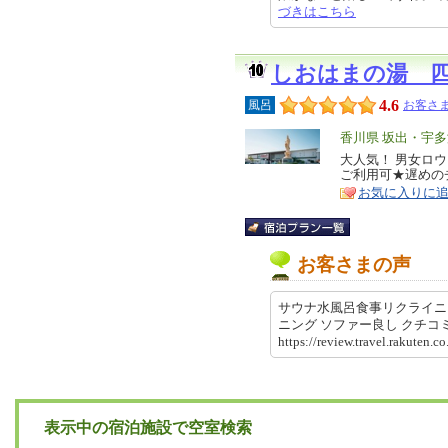
づきはこちら
しおはまの湯 
4.6
風呂
お客さま
エ
香川県 坂出・宇
リ
大人気！ 男女ロ
特
ご利用可★遅めの
ア
徴
お気に入りに
お客さまの声
サウナ水風呂食事リクライニ
ニング ソファー良し クチ
https://review.travel.rakut
表示中の宿泊施設で空室検索